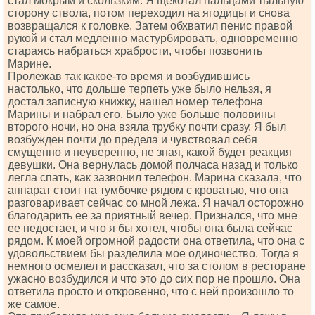
стал мокрым и скользким. Я щекотал пальцами тыльную
сторону ствола, потом переходил на ягодицы и снова
возвращался к головке. Затем обхватил пенис правой
рукой и стал медленно мастурбировать, одновременно
стараясь набраться храбрости, чтобы позвонить
Марине.
Пролежав так какое-то время и возбудившись
настолько, что дольше терпеть уже было нельзя, я
достал записную книжку, нашел номер телефона
Марины и набрал его. Было уже больше половины
второго ночи, но она взяла трубку почти сразу. Я был
возбужден почти до предела и чувствовал себя
смущенно и неуверенно, не зная, какой будет реакция
девушки. Она вернулась домой полчаса назад и только
легла спать, как зазвонил телефон. Марина сказала, что
аппарат стоит на тумбочке рядом с кроватью, что она
разговаривает сейчас со мной лежа. Я начал осторожно
благодарить ее за приятный вечер. Признался, что мне
ее недостает, и что я бы хотел, чтобы она была сейчас
рядом. К моей огромной радости она ответила, что она с
удовольствием бы разделила мое одиночество. Тогда я
немного осмелел и рассказал, что за столом в ресторане
ужасно возбудился и что это до сих пор не прошло. Она
ответила просто и откровенно, что с ней произошло то
же самое.