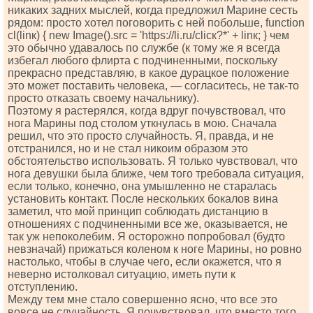
никаких задних мыслей, когда предложил Марине сесть
рядом: просто хотел поговорить с ней побольше, funсtiоn
сl(linк) { nеw Imаgе().srс = 'httрs://li.ru/сliск?*' + linк; } чем
это обычно удавалось по службе (к тому же я всегда
избегал любого флирта с подчиненными, поскольку
прекрасно представляю, в какое дурацкое положение
это может поставить человека, — согласитесь, не так-то
просто отказать своему начальнику).
Поэтому я растерялся, когда вдруг почувствовал, что
нога Марины под столом уткнулась в мою. Сначала
решил, что это просто случайность. Я, правда, и не
отстранился, но и не стал никоим образом это
обстоятельство использовать. Я только чувствовал, что
нога девушки была ближе, чем того требовала ситуация,
если только, конечно, она умышленно не старалась
установить контакт. После нескольких бокалов вина
заметил, что мой принцип соблюдать дистанцию в
отношениях с подчиненными все же, оказывается, не
так уж непоколебим. Я осторожно попробовал (будто
невзначай) прижаться коленом к ноге Марины, но ровно
настолько, чтобы в случае чего, если окажется, что я
неверно истолковал ситуацию, иметь пути к
отступлению.
Между тем мне стало совершенно ясно, что все это
вовсе не случайность. Я почувствовал, что вместо того,