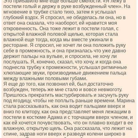
Это прибавило мне еще больше смелости. «Я лежу в
постели голый и держу в руке возбужденный член». На
мгновение в трубке стало тихо, затем я услышал
глубокий вздох. Я спросил, не обиделась ли она, но в
ответ она сказала, что наоборот, ей нравится моя
откровенность. Она тоже лежит в постели голая, с
открытой влажной половой щелью, которая стала
влажной еще тогда, когда мы вместе ужинали в
ресторане. Я спросил, не хочет ли она положить руку
себе в промежность, и она призналась что уже давно
держит пальцы на вульве, и спросила, не хочу ли
послушать. Я, конечно, сказал, что хочу, и когда она
поднесла трубку к промежности, услышал ритмичные
хлюпающие звуки, производимые движением пальца
между влажными половыми губами.
Я еще до того, как позвонил ей, был достаточно
возбужден, теперь же мне стало и вовсе невмоготу.
Пришлось прекратить мастурбировать и засунуть руку
под ягодицу, чтобы не поплыть раньше времени. Марина
стала рассказывать, как она водит пальцами вверх и
вниз по клитору, как она представляет меня лежащим в
постели в костюме Адама и с торчащим вверх членом, и
как ей хочется почувствовать, что он плавно входит в ее
влажную, открытую щель. Она рассказала, что лежит на
спине, задрав ноги вверх и разведя колени широко в