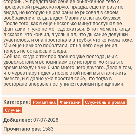
стороны. Я представил себе ее обнаженное тело с
прекрасной грудью, которую, правда, еще ни разу не
видел, но которую не раз раньше рисовал в своем
воображении, когда видел Марину в легких блузках.
После того, как я еще несколько минут послушал ее
фантазии, я уже не мог сдержаться. В тот момент, когда
я сказал, что кончил, я услышал, что дыхание девушки
участилось, и она простонала в трубку, что кончила тоже.
Мы еще немного поболтали, от нашего смущения
теперь не осталось и следа.
Сейчас, когда с тех пор прошло уже полгода, мы с
удовольствием вспоминаем эту историю, хотя за это
время между нами было много чего другого. Дело в том,
что через пару недель после этой ночи мы стали жить
вместе, и я давно уже простил себе, что тогда в
ресторане впервые поступился своими принципами.
Категория:
Романтика
Фантазии
Служебный роман
Случай
Добавлено:
07-07-2026
Прочитано раз:
1583