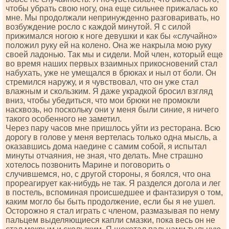
чтобы убрать свою ногу, она еще сильнее прижалась ко
мне. Мы продолжали непринужденно разговаривать, но
возбуждение росло с каждой минутой. Я с силой
прижимался ногою к ноге девушки и как бы «случайно»
положил руку ей на колено. Она же накрыла мою руку
своей ладонью. Так мы и сидели. Мой член, который еще
во время наших первых взаимных прикосновений стал
набухать, уже не умещался в брюках и ныл от боли. Он
стремился наружу, и я чувствовал, что он уже стал
влажным и скользким. Я даже украдкой бросил взгляд
вниз, чтобы убедиться, что мои брюки не промокли
насквозь, но поскольку они у меня были синие, я ничего
такого особенного не заметил.
Через пару часов мне пришлось уйти из ресторана. Всю
дорогу в голове у меня вертелась только одна мысль, а
оказавшись дома наедине с самим собой, я испытал
минуты отчаяния, не зная, что делать. Мне страшно
хотелось позвонить Марине и поговорить о
случившемся, но, с другой стороны, я боялся, что она
прореагирует как-нибудь не так. Я разделся догола и лег
в постель, вспоминая происшедшее и фантазируя о том,
каким могло бы быть продолжение, если бы я не ушел.
Осторожно я стал играть с членом, размазывая по нему
пальцем выделяющиеся капли смазки, пока весь он не