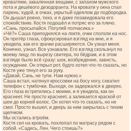
кроватями, заваленная вещами, с запахом мужского
пота и дешёвого дезодоранта. На кровати у окна спал
парень: худой, в очках, укрытый одеялом до подбородка.
Он дышал ровно, тихо, и я даже позавидовала его
спокойствию. Костя подошёл и потряс его за плечо.
«Сань, просыпайся. Погуляй полчасика.»
«Чё?» Саша приподнялся на локте, очки сползли на нос.
Он протёр глаза, сфокусировал взгляд на мне, и я
увидела, как его зрачки расширяются. Он узнал меня.
Конечно, узнал. Все узнавали. Его взгляд скользнул по
моему лицу, по вырезу свитера, по бёдрам, и в этом
взгляде было всё сразу: шок, возбуждение, зависть,
осуждение. Он открыл рот, будто хотел что-то сказать, но
Костя уже тянул его за руку.
«Давай, Сань, не тупи. Нам нужно.»
Саша встал, натянул кроссовки на босу ногу, схватил
телефон с тумбочки. Выходя, он задержался в дверях.
Его глаза встретились с моими, и я увидела, как он
краснеет. Не просто краснеет, а заливается краской от
шеи до корней волос. Он хотел что-то сказать, но не
смог. Просто вышел, и дверь за ним закрылась с тихим
щелчком.
Мы остались втроём.
Костя сел на кровать, похлопал по матрасу рядом с
собой. «Садись, Лен. Чего стоишь?»