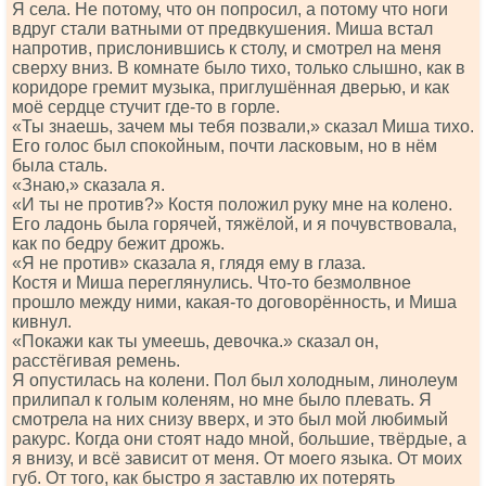
Я села. Не потому, что он попросил, а потому что ноги
вдруг стали ватными от предвкушения. Миша встал
напротив, прислонившись к столу, и смотрел на меня
сверху вниз. В комнате было тихо, только слышно, как в
коридоре гремит музыка, приглушённая дверью, и как
моё сердце стучит где-то в горле.
«Ты знаешь, зачем мы тебя позвали,» сказал Миша тихо.
Его голос был спокойным, почти ласковым, но в нём
была сталь.
«Знаю,» сказала я.
«И ты не против?» Костя положил руку мне на колено.
Его ладонь была горячей, тяжёлой, и я почувствовала,
как по бедру бежит дрожь.
«Я не против» сказала я, глядя ему в глаза.
Костя и Миша переглянулись. Что-то безмолвное
прошло между ними, какая-то договорённость, и Миша
кивнул.
«Покажи как ты умеешь, девочка.» сказал он,
расстёгивая ремень.
Я опустилась на колени. Пол был холодным, линолеум
прилипал к голым коленям, но мне было плевать. Я
смотрела на них снизу вверх, и это был мой любимый
ракурс. Когда они стоят надо мной, большие, твёрдые, а
я внизу, и всё зависит от меня. От моего языка. От моих
губ. От того, как быстро я заставлю их потерять