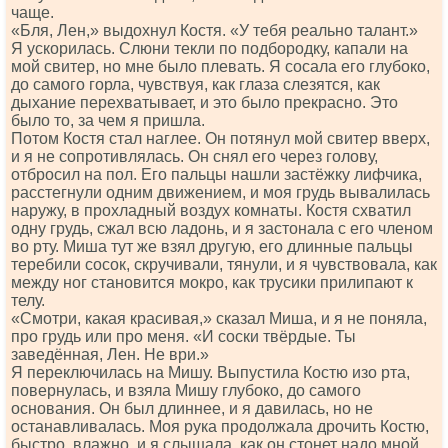
чаще.
«Бля, Лен,» выдохнул Костя. «У тебя реально талант.»
Я ускорилась. Слюни текли по подбородку, капали на
мой свитер, но мне было плевать. Я сосала его глубоко,
до самого горла, чувствуя, как глаза слезятся, как
дыхание перехватывает, и это было прекрасно. Это
было то, за чем я пришла.
Потом Костя стал наглее. Он потянул мой свитер вверх,
и я не сопротивлялась. Он снял его через голову,
отбросил на пол. Его пальцы нашли застёжку лифчика,
расстегнули одним движением, и моя грудь вывалилась
наружу, в прохладный воздух комнаты. Костя схватил
одну грудь, сжал всю ладонь, и я застонала с его членом
во рту. Миша тут же взял другую, его длинные пальцы
теребили сосок, скручивали, тянули, и я чувствовала, как
между ног становится мокро, как трусики прилипают к
телу.
«Смотри, какая красивая,» сказал Миша, и я не поняла,
про грудь или про меня. «И соски твёрдые. Ты
заведённая, Лен. Не ври.»
Я переключилась на Мишу. Выпустила Костю изо рта,
повернулась, и взяла Мишу глубоко, до самого
основания. Он был длиннее, и я давилась, но не
останавливалась. Моя рука продолжала дрочить Костю,
быстро, влажно, и я слышала, как он стонет надо мной.