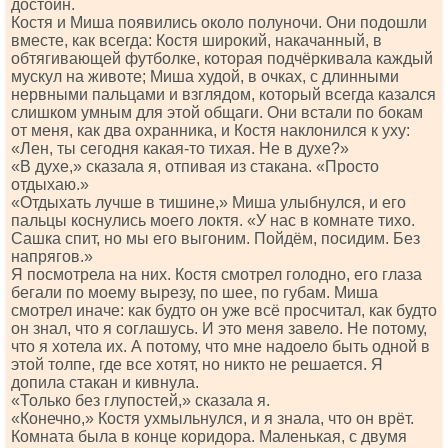
достоин.
Костя и Миша появились около полуночи. Они подошли
вместе, как всегда: Костя широкий, накачанный, в
обтягивающей футболке, которая подчёркивала каждый
мускул на животе; Миша худой, в очках, с длинными
нервными пальцами и взглядом, который всегда казался
слишком умным для этой общаги. Они встали по бокам
от меня, как два охранника, и Костя наклонился к уху:
«Лен, ты сегодня какая-то тихая. Не в духе?»
«В духе,» сказала я, отпивая из стакана. «Просто
отдыхаю.»
«Отдыхать лучше в тишине,» Миша улыбнулся, и его
пальцы коснулись моего локтя. «У нас в комнате тихо.
Сашка спит, но мы его выгоним. Пойдём, посидим. Без
напрягов.»
Я посмотрела на них. Костя смотрел голодно, его глаза
бегали по моему вырезу, по шее, по губам. Миша
смотрел иначе: как будто он уже всё просчитал, как будто
он знал, что я соглашусь. И это меня завело. Не потому,
что я хотела их. А потому, что мне надоело быть одной в
этой толпе, где все хотят, но никто не решается. Я
допила стакан и кивнула.
«Только без глупостей,» сказала я.
«Конечно,» Костя ухмыльнулся, и я знала, что он врёт.
Комната была в конце коридора. Маленькая, с двумя