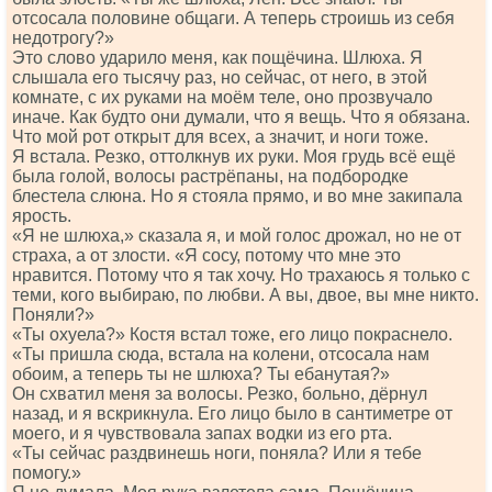
отсосала половине общаги. А теперь строишь из себя
недотрогу?»
Это слово ударило меня, как пощёчина. Шлюха. Я
слышала его тысячу раз, но сейчас, от него, в этой
комнате, с их руками на моём теле, оно прозвучало
иначе. Как будто они думали, что я вещь. Что я обязана.
Что мой рот открыт для всех, а значит, и ноги тоже.
Я встала. Резко, оттолкнув их руки. Моя грудь всё ещё
была голой, волосы растрёпаны, на подбородке
блестела слюна. Но я стояла прямо, и во мне закипала
ярость.
«Я не шлюха,» сказала я, и мой голос дрожал, но не от
страха, а от злости. «Я сосу, потому что мне это
нравится. Потому что я так хочу. Но трахаюсь я только с
теми, кого выбираю, по любви. А вы, двое, вы мне никто.
Поняли?»
«Ты охуела?» Костя встал тоже, его лицо покраснело.
«Ты пришла сюда, встала на колени, отсосала нам
обоим, а теперь ты не шлюха? Ты ебанутая?»
Он схватил меня за волосы. Резко, больно, дёрнул
назад, и я вскрикнула. Его лицо было в сантиметре от
моего, и я чувствовала запах водки из его рта.
«Ты сейчас раздвинешь ноги, поняла? Или я тебе
помогу.»