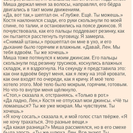
Миша держал меня за волосы, направлял, его бёдра
двигались в такт моим движениям.
«Да, вот так,» шептал он. «Глубже. Ещё. Ты можешь.»
Костя наклонился сзади, его руки скользнули по моей
спине, по талии, и остановились на поясе джинсов. Я
почувствовала, как его пальцы поддевают резинку, как
он пытается расстегнуть пуговицу. Я замерла.
«Снимай штаны,» прошептал он мне в ухо, и его
дыхание было горячим и влажным. «Давай, Лен. Мы
тебя вдвоём. Ты же хочешь.»
Миша тоже потянулся к моим джинсам. Его пальцы
скользнули под резинку трусиков, коснулись влажных
складок, и я вздрогнула. На секунду я представила это:
как они вдвоём берут меня, как я лежу на этой кровати,
как они входят по очереди, как я кричу. И моё тело
хотело этого. Моё тело было мокрым, горячим, готовым.
Но что-то внутри меня щёлкнуло.
«Стоп,» сказала я, отстраняясь. «Только в рот.»
«Да ладно, Лен,» Костя не отпускал мои джинсы. «Чё ты
ломаешься? Ты же уже мокрая. Мы чувствуем. Ты
хочешь.»
«Я хочу сосать,» сказала я, и мой голос стал твёрже. «Я
не хочу трахаться. Это разные вещи.»
«Да какая разница?» Миша рассмеялся, но в его смехе
была злость. «Ты же шлюха, Лен. Все знают. Ты