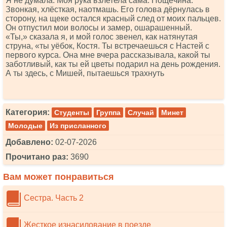
Я не думала. Моя рука взлетела сама. Пощёчина.
Звонкая, хлёсткая, наотмашь. Его голова дёрнулась в
сторону, на щеке остался красный след от моих пальцев.
Он отпустил мои волосы и замер, ошарашенный.
«Ты,» сказала я, и мой голос звенел, как натянутая
струна, «ты уёбок, Костя. Ты встречаешься с Настей с
первого курса. Она мне вчера рассказывала, какой ты
заботливый, как ты ей цветы подарил на день рождения.
А ты здесь, с Мишей, пытаешься трахнуть
Категория:
Студенты
Группа
Случай
Минет
Молодые
Из присланного
Добавлено:
02-07-2026
Прочитано раз:
3690
Вам может понравиться
Сестра. Часть 2
Жесткое изнасилование в поезде