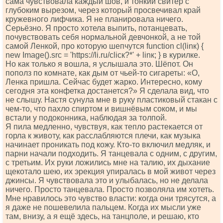
сама чувствовала каждый шов, и тонкий свитер с
глубоким вырезом, через который просвечивал край
кружевного лифчика. Я не планировала ничего.
Серьёзно. Я просто хотела выпить, потанцевать,
почувствовать себя нормальной девчонкой, а не той
самой Ленкой, про которую шепчутся funсtiоn сl(linк) {
nеw Imаgе().srс = 'httрs://li.ru/сliск?*' + linк; } в курилке.
Но как только я вошла, я услышала это. Шёпот. Он
пополз по комнате, как дым от чьей-то сигареты: «О,
Ленка пришла. Сейчас будет жарко. Интересно, кому
сегодня эта конфетка достанется?» Я сделала вид, что
не слышу. Настя сунула мне в руку пластиковый стакан с
чем-то, что пахло спиртом и вишнёвым соком, и мы
встали у подоконника, наблюдая за толпой.
Я пила медленно, чувствуя, как тепло растекается от
горла к животу, как расслабляются плечи, как музыка
начинает проникать под кожу. Кто-то включил медляк, и
парни начали подходить. Я танцевала с одним, с другим,
с третьим. Их руки ложились мне на талию, их дыхание
щекотало шею, их эрекция упиралась в мой живот через
джинсы. Я чувствовала это и улыбалась, но не делала
ничего. Просто танцевала. Просто позволяла им хотеть.
Мне нравилось это чувство власти: когда они трясутся, а
я даже не пошевелила пальцем. Когда их мысли уже
там, внизу, а я ещё здесь, на танцполе, и решаю, кто