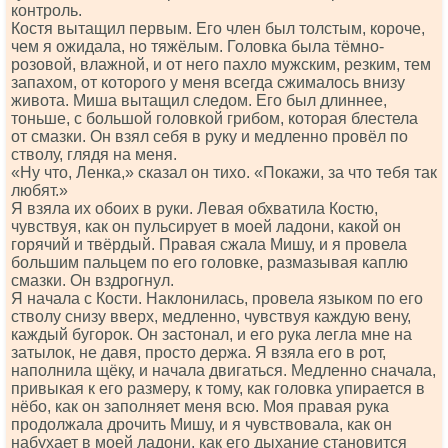
контроль.
Костя вытащил первым. Его член был толстым, короче,
чем я ожидала, но тяжёлым. Головка была тёмно-
розовой, влажной, и от него пахло мужским, резким, тем
запахом, от которого у меня всегда сжималось внизу
живота. Миша вытащил следом. Его был длиннее,
тоньше, с большой головкой грибом, которая блестела
от смазки. Он взял себя в руку и медленно провёл по
стволу, глядя на меня.
«Ну что, Ленка,» сказал он тихо. «Покажи, за что тебя так
любят.»
Я взяла их обоих в руки. Левая обхватила Костю,
чувствуя, как он пульсирует в моей ладони, какой он
горячий и твёрдый. Правая сжала Мишу, и я провела
большим пальцем по его головке, размазывая каплю
смазки. Он вздрогнул.
Я начала с Кости. Наклонилась, провела языком по его
стволу снизу вверх, медленно, чувствуя каждую вену,
каждый бугорок. Он застонал, и его рука легла мне на
затылок, не давя, просто держа. Я взяла его в рот,
наполнила щёку, и начала двигаться. Медленно сначала,
привыкая к его размеру, к тому, как головка упирается в
нёбо, как он заполняет меня всю. Моя правая рука
продолжала дрочить Мишу, и я чувствовала, как он
набухает в моей ладони, как его дыхание становится