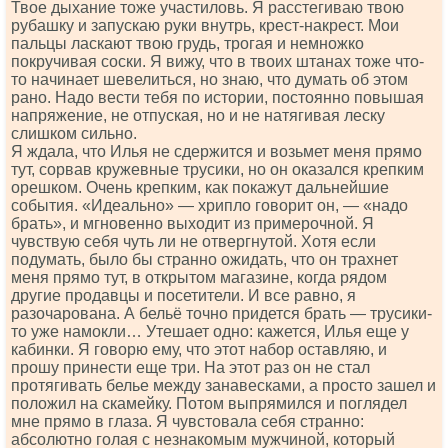
Твое дыхание тоже участиловь. Я расстегиваю твою
рубашку и запускаю руки внутрь, крест-накрест. Мои
пальцы ласкают твою грудь, трогая и немножко
покручивая соски. Я вижу, что в твоих штанах тоже что-
то начинает шевелиться, но знаю, что думать об этом
рано. Надо вести тебя по истории, постоянно повышая
напряжение, не отпуская, но и не натягивая леску
слишком сильно.
Я ждала, что Илья не сдержится и возьмет меня прямо
тут, сорвав кружевные трусики, но он оказался крепким
орешком. Очень крепким, как покажут дальнейшие
события. «Идеально» — хрипло говорит он, — «надо
брать», и мгновенно выходит из примерочной. Я
чувствую себя чуть ли не отвергнутой. Хотя если
подумать, было бы странно ожидать, что он трахнет
меня прямо тут, в открытом магазине, когда рядом
другие продавцы и посетители. И все равно, я
разочарована. А бельё точно придется брать — трусики-
то уже намокли… Утешает одно: кажется, Илья еще у
кабинки. Я говорю ему, что этот набор оставляю, и
прошу принести еще три. На этот раз он не стал
протягивать белье между занавесками, а просто зашел и
положил на скамейку. Потом выпрямился и поглядел
мне прямо в глаза. Я чувстовала себя странно:
абсолютно голая с незнакомым мужчиной, который