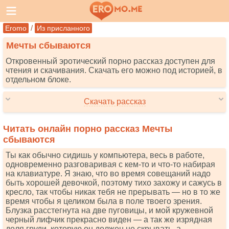
/
Eromo
Из присланного
Мечты сбываются
Откровенный эротический порно рассказ доступен для
чтения и скачивания. Скачать его можно под историей, в
отдельном блоке.
Скачать рассказ
Читать онлайн порно рассказ Мечты
сбываются
Ты как обычно сидишь у компьютера, весь в работе,
одновременно разговаривая с кем-то и что-то набирая
на клавиатуре. Я знаю, что во время совещаний надо
быть хорошей девочкой, поэтому тихо захожу и сажусь в
кресло, так чтобы никак тебя не прерывать — но в то же
время чтобы я целиком была в поле твоего зрения.
Блузка расстегнута на две пуговицы, и мой кружевной
черный лифчик прекрасно виден — а так же изрядная
доля груди, которую он должен не скрывать, а