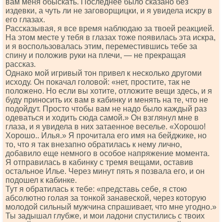
вам меня обыскать. Последнее было сказано без
издевки, а чуть ли не заговорщицки, и я увидела искру в
его глазах.
Рассказывая, я все время наблюдаю за твоей реакцией.
На этом месте у тебя в глазах тоже появилась эта искра,
и я воспользовалась этим, переместившись тебе за
спину и положив руки на плечи, — не прекращая
рассказ.
Однако мой игривый тон привел к несколько другоми
исходу. Он покачал головой: «нет, простите, так не
положено. Но если вы хотите, отложите вещи здесь, и я
буду приносить их вам в кабинку и менять на те, что не
подойдут. Просто чтобы вам не надо было каждый раз
одеваться и ходить сюда самой.» Он взглянул мне в
глаза, и я увидела в них затаенное веселье. «Хорошо!
Хорошо.. Илья.» Я прочитала его имя на бейджике, но
то, что я так внезапно обратилась к нему лично,
добавило еще немного в особое напряжение момента.
Я отправилась в кабинку с тремя вещами, оставив
остальное Илье. Через минут пять я позвала его, и он
подошел к кабинке.
Тут я обратилась к тебе: «представь себе, я стою
абсолютно голая за тонкой занавеской, через которую
молодой сильный мужчина спрашивает, что мне угодно.»
Ты задышал глубже, и мои ладони спустились с твоих