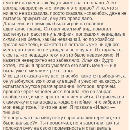
смотрит на меня, как будто имеет на это право. А его
взгляд говорил: ну что, имею я это право? И то, что я
ничего не возразила, просто сказала «спасибо», даже не
пытаясь прикрыться, ему это право дало.
Дальнейшая примерка была игрой на плавное
сдвигание границ. Он оценивал мой вид, помогал
застегнуть и расстегнуть лифчик, поправлял невидимые
складки на белье, как бы невзначай, но по хозяйски
трогая мое тело, и кажется не осталось уже ни одного
места, которое он не увидел и не ощупал. Я старалась
скрыть, что нещадно теку, но это было невозможно. И
кажется невероятно его забавляло. Илья как будто
хотел, чтобы я просто умоляла его взять меня — и я
была уже в миллиметре от этого.
И когда я сказала «ну все, спасибо, кажется выбрали», а
он улыбнулся, взял охапку вещей и унес их на кассу, я
испытала жуткое разочарование. Которое, впрочем,
прошло через мгновение: я поняла, что он забрал
вообще всё, и мне просто не в чем выйти. Я присела на
скамеечку и стала ждать, когда он поймёт, что забрал и
мои вещи тоже. Никто не шел. Я позвала «Илья» —
тишина.
Я прервалась на минуточку спросила «интересно, что
было дальше?». Ты промолчал, но я заметила, как ты
положил руку на свою промежность и стал делать