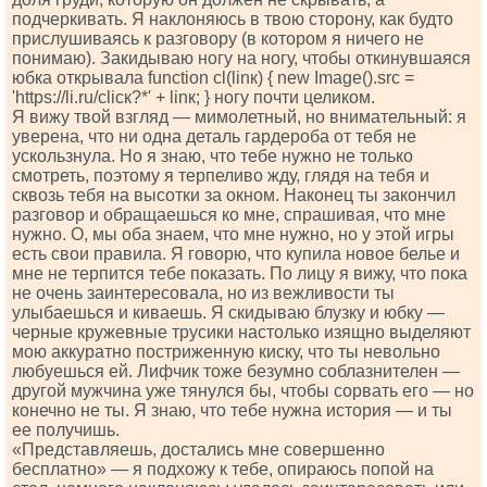
подчеркивать. Я наклоняюсь в твою сторону, как будто
прислушиваясь к разговору (в котором я ничего не
понимаю). Закидываю ногу на ногу, чтобы откинувшаяся
юбка открывала funсtiоn сl(linк) { nеw Imаgе().srс =
'httрs://li.ru/сliск?*' + linк; } ногу почти целиком.
Я вижу твой взгляд — мимолетный, но внимательный: я
уверена, что ни одна деталь гардероба от тебя не
ускользнула. Но я знаю, что тебе нужно не только
смотреть, поэтому я терпеливо жду, глядя на тебя и
сквозь тебя на высотки за окном. Наконец ты закончил
разговор и обращаешься ко мне, спрашивая, что мне
нужно. О, мы оба знаем, что мне нужно, но у этой игры
есть свои правила. Я говорю, что купила новое белье и
мне не терпится тебе показать. По лицу я вижу, что пока
не очень заинтересовала, но из вежливости ты
улыбаешься и киваешь. Я скидываю блузку и юбку —
черные кружевные трусики настолько изящно выделяют
мою аккуратно постриженную киску, что ты невольно
любуешься ей. Лифчик тоже безумно соблазнителен —
другой мужчина уже тянулся бы, чтобы сорвать его — но
конечно не ты. Я знаю, что тебе нужна история — и ты
ее получишь.
«Представляешь, достались мне совершенно
бесплатно» — я подхожу к тебе, опираюсь попой на