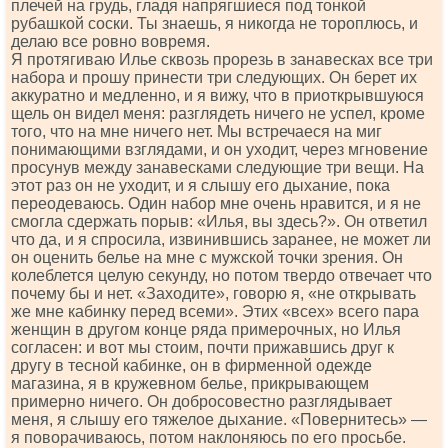
плечей на грудь, гладя напрягшиеся под тонкой
рубашкой соски. Ты знаешь, я никогда не тороплюсь, и
делаю все ровно вовремя.
Я протягиваю Илье сквозь прорезь в занавесках все три
набора и прошу принести три следующих. Он берет их
аккуратно и медленно, и я вижу, что в приоткрывшуюся
щель он видел меня: разглядеть ничего не успел, кроме
того, что на мне ничего нет. Мы встречаеся на миг
понимающими взглядами, и он уходит, через мгновение
просунув между занавесками следующие три вещи. На
этот раз он не уходит, и я слышу его дыхание, пока
переодеваюсь. Один набор мне очень нравится, и я не
смогла сдержать порыв: «Илья, вы здесь?». Он ответил
что да, и я спросила, извинившись заранее, не может ли
он оценить белье на мне с мужской точки зрения. Он
колеблется целую секунду, но потом твердо отвечает что
почему бы и нет. «Заходите», говорю я, «не открывать
же мне кабинку перед всеми». Этих «всех» всего пара
женщин в другом конце ряда примерочных, но Илья
согласен: и вот мы стоим, почти прижавшись друг к
другу в тесной кабинке, он в фирменной одежде
магазина, я в кружевном белье, прикрывающем
примерно ничего. Он добросовестно разглядывает
меня, я слышу его тяжелое дыхание. «Повернитесь» —
я поворачиваюсь, потом наклоняюсь по его просьбе.