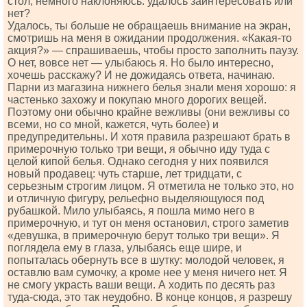
стол, немного наклоняюсь: удалось заинтересовать или
нет?
Удалось, ты больше не обращаешь внимание на экран,
смотришь на меня в ожидании продолжения. «Какая-то
акция?» — спрашиваешь, чтобы просто заполнить паузу.
О нет, вовсе нет — улыбаюсь я. Но было интересно,
хочешь расскажу? И не дожидаясь ответа, начинаю.
Парни из магазина нижнего белья знали меня хорошо: я
частенько захожу и покупаю много дорогих вещей.
Поэтому они обычно крайне вежливы (они вежливы со
всеми, но со мной, кажется, чуть более) и
предупредительны. И хотя правила разрешают брать в
примерочную только три вещи, я обычно иду туда с
целой кипой белья. Однако сегодня у них появился
новый продавец: чуть старше, лет тридцати, с
серьезным строгим лицом. Я отметила не только это, но
и отличную фигуру, рельефно выделяющуюся под
рубашкой. Мило улыбаясь, я пошла мимо него в
примерочную, и тут он меня остановил, строго заметив
«девушка, в примерочную берут только три вещи». Я
поглядела ему в глаза, улыбаясь еще шире, и
попыталась обернуть все в шутку: молодой человек, я
оставлю вам сумочку, а кроме нее у меня ничего нет. Я
не смогу украсть ваши вещи. А ходить по десять раз
туда-сюда, это так неудобно. В конце концов, я разрешу