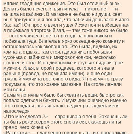
мягкие гладящие движения. Это был отличный знак.
Делать было нечего: я выглянула — никого нет — и
вышла из кабинки. В магазине не было ни души, свет
был притушен, и я поняла, что рабочий день закончился.
Как так?! Он просто взял и ушел? Уже почти взбешенная
я побежала в торговый зал, — там тоже никого не было
— потом увидела свет в проходе за прилавком и
побежала туда. Влетела в ярко освещенную комнату и
остановилась как вкопанная. Это была, видимо, их
комната отдыха, там стоял диванчик, небольшая
кухонька с чайником и микроволновкой, несколько
стульев и стол. И на диванчике и стульях сидели трое
мужчин. Илья, второй продавец, которого я знала
раньше (правда, не помнила имени), и еще один
грузный мужчина восточного вида. Я почему-то сразу
подумала, что это хозяин магазина. На столе лежали
мои вещи.
Самым логичным было бы схватить вещи, быстро как
попало одеться и бежать. И мужчины очевидно именно
этого и ждали, пытаясь как следует разглядеть меня
напоследок.
«Что мне сделать?» — спрашиваю я тебя. Захочешь ли
ты быть режиссером этого спектакля, скажешь ли ты
прямо, чего хочешь?
«Расскажи» — сдавленно говоришь ты, и я продолжаю,