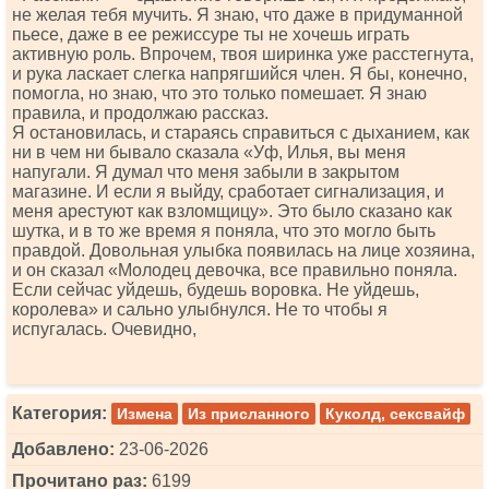
не желая тебя мучить. Я знаю, что даже в придуманной
пьесе, даже в ее режиссуре ты не хочешь играть
активную роль. Впрочем, твоя ширинка уже расстегнута,
и рука ласкает слегка напрягшийся член. Я бы, конечно,
помогла, но знаю, что это только помешает. Я знаю
правила, и продолжаю рассказ.
Я остановилась, и стараясь справиться с дыханием, как
ни в чем ни бывало сказала «Уф, Илья, вы меня
напугали. Я думал что меня забыли в закрытом
магазине. И если я выйду, сработает сигнализация, и
меня арестуют как взломщицу». Это было сказано как
шутка, и в то же время я поняла, что это могло быть
правдой. Довольная улыбка появилась на лице хозяина,
и он сказал «Молодец девочка, все правильно поняла.
Если сейчас уйдешь, будешь воровка. Не уйдешь,
королева» и сально улыбнулся. Не то чтобы я
испугалась. Очевидно,
Категория:
Измена
Из присланного
Куколд, сексвайф
Добавлено:
23-06-2026
Прочитано раз:
6199