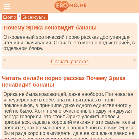
/
Eromo
Бисексуалы
Почему Эрика ненавидит бананы
Откровенный эротический порно рассказ доступен для
чтения и скачивания. Скачать его можно под историей, в
отдельном блоке.
Скачать рассказ
Читать онлайн порно рассказ Почему Эрика
ненавидит бананы
Эрика не была красавицей, даже наоборот. Полноватая
и неуверенная в себе, она не пряталась от толп
поклонников, в принципе даже одного единственного у
ней не было. Хотя немногочисленные подруги и друзья
всегда говорили, что стоит Эрике уложить волосы,
приодеться, сделать хороший макияж и эти самые толпы
появятся, как по мановению волшебной палочки. Эрика
бы и рада хорошо выглядеть, да в ее кошельке давно не
водилось ничего существеннее пары евро, а в