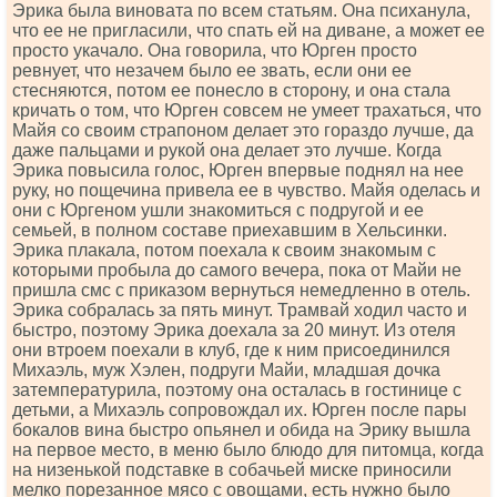
Эрика была виновата по всем статьям. Она психанула,
что ее не пригласили, что спать ей на диване, а может ее
просто укачало. Она говорила, что Юрген просто
ревнует, что незачем было ее звать, если они ее
стесняются, потом ее понесло в сторону, и она стала
кричать о том, что Юрген совсем не умеет трахаться, что
Майя со своим страпоном делает это гораздо лучше, да
даже пальцами и рукой она делает это лучше. Когда
Эрика повысила голос, Юрген впервые поднял на нее
руку, но пощечина привела ее в чувство. Майя оделась и
они с Юргеном ушли знакомиться с подругой и ее
семьей, в полном составе приехавшим в Хельсинки.
Эрика плакала, потом поехала к своим знакомым с
которыми пробыла до самого вечера, пока от Майи не
пришла смс с приказом вернуться немедленно в отель.
Эрика собралась за пять минут. Трамвай ходил часто и
быстро, поэтому Эрика доехала за 20 минут. Из отеля
они втроем поехали в клуб, где к ним присоединился
Михаэль, муж Хэлен, подруги Майи, младшая дочка
затемпературила, поэтому она осталась в гостинице с
детьми, а Михаэль сопровождал их. Юрген после пары
бокалов вина быстро опьянел и обида на Эрику вышла
на первое место, в меню было блюдо для питомца, когда
на низенькой подставке в собачьей миске приносили
мелко порезанное мясо с овощами, есть нужно было