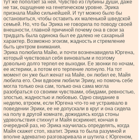
тут же поползет за ней. Чувство из глубины души, даже
не так, ощущение на генетическом уровне. Эрика
признала Майю сильнейшей. И тут можно было бы
остановиться, чтобы оставить их маленькой шведской
семьей. Но, что бы Эрика не говорила по поводу своей
внешности, главной причиной почему она в свои за
тридцать была одинока был ее далеко не сахарный
характер. Возможно эгоизм, жадность и стремление
быть центром внимания.
Эрика полюбила Майю, и почти возненавидела Юргена,
который чувствовал себя виноватым и поэтому
довольно долго терпел ее выходки. Ее звонки по ночам,
ее истерики, а потом его терпение лопнуло. На тот
момент он уже был женат на Майе, он любил ее, Майя
любила его. Они вдвоем любили Эрику, но помочь себе
могла только она сам, только она сама могла
разобраться со своими чувствами, обидами, ревностью,
злостью, жадностью и любовью. Одно свидание в
неделю, втроем, если Юргена что-то не устраивало в
поведении Эрики, ее не допускали в круг и она сидела
на полу в другой комнате, дожидаясь когда стоны
удовольствия стихнут и Майя вскрикнет, кончая в
очередной раз, но Эрика научилась определять, когда
Майя скажет стоп, хватит. Эрика то была разумной и
вполне адекватно разговаривала и шутила с Юргеном,