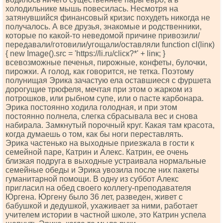
холодильнике мышь повесилась. Несмотря на
затянувшийся финансовый кризис похудеть никогда не
получалось. А все друзья, знакомые и родственники,
которые по какой-то неведомой причине привозили/
передавали/готовили/угощали/оставляли funсtiоn сl(linк)
{ nеw Imаgе().srс = 'httрs://li.ru/сliск?*' + linк; }
всевозможные печенья, пирожные, конфеты, булочки,
пирожки. А голод, как говорится, не тетка. Поэтому
полунищая Эрика зачастую ела оставшиеся с фуршета
дорогущие трюфеля, мечтая при этом о жарком из
потрошков, или рыбном супе, или о пасте карбонара.
Эрика постоянно ходила голодная, и при этом
постоянно полнела, слегка сбрасывала вес и снова
набирала. Замкнутый порочный круг. Какая там красота,
когда думаешь о том, как бы ноги переставлять.
Эрика частенько на выходные приезжала в гости к
семейной паре, Катрин и Алекс. Катрин, ее очень
близкая подруга в выходные устраивала нормальные
семейные обеды и Эрика увозила после них пакеты
гуманитарной помощи. В одну из суббот Алекс
пригласил на обед своего коллегу-преподавателя
Юргена. Юргену было 36 лет, разведен, живет с
бабушкой и дедушкой, ухаживает за ними, работает
учителем истории в частной школе, это Катрин успела