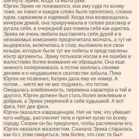
шепнуть Эрике, когда та мыла руки.
Юрген Эрике не понравился, она ему судя по всему
тоже, он язвил и каждое слово было пропитано, словно
ядом, сарказмом и издевкой. Когда она возвращалась
вечером домой, она прокручивала в голове разговор и
ругала себя, в очередной раз повела себя как идиотка.
Эрика не очень любила выставлять себя дурой и в
незнакомых компаниях предпочитала молчать, а тут не
выдержала, включилась в спор, выложила все свои
козыри, которые были тут же побиты и представлены
контр аргументы. Эрику потыкали носом в ее ошибки и
жалостливо более внимания не обращали. Она еще
немного попереживала. а потом занялась своими
делами и о неудавшемся сватовстве забыла. Пока
Юрген не позвонил, Катрин дала ему ее номер. А
потом… никто же не мог подумать, что потом.
Ожидалась влюбленность, перемена характера и той и
другого, Юрген должен был стать более вежливым и
добрым, а Эрика уверенной в себе худышкой. А вот
фига. Нет две фиги.
Юрген оказался извращенцем. Нет не тем, что убивает
кого-нибудь, расчленяет тела и прячет куски по всему
городу. Скорее он бы предпочел, чтобы расчленили его.
Юрген оказался мазохистом. Сначала Эрика старалась
как-то с этим смириться, тем более, что секс то был