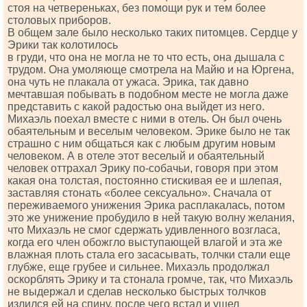
стоя на четвереньках, без помощи рук и тем более
столовых приборов.
В общем зале было несколько таких питомцев. Сердце у
Эрики так колотилось
в груди, что она не могла не то что есть, она дышала с
трудом. Она умоляюще смотрела на Майю и на Юргена,
она чуть не плакала от ужаса. Эрика, так давно
мечтавшая побывать в подобном месте не могла даже
представить с какой радостью она выйдет из него.
Михаэль поехал вместе с ними в отель. Он был очень
обаятельным и веселым человеком. Эрике было не так
страшно с ним общаться как с любым другим новым
человеком. А в отеле этот веселый и обаятельный
человек оттрахал Эрику по-собачьи, говоря при этом
какая она толстая, постоянно стискивая ее и шлепая,
заставляя стонать «более сексуально». Сначала от
переживаемого унижения Эрика расплакалась, потом
это же унижение пробудило в ней такую волну желания,
что Михаэль не смог сдержать удивленного возгласа,
когда его член обожгло выступающей влагой и эта же
влажная плоть стала его засасывать, толчки стали еще
глубже, еще грубее и сильнее. Михаэль продолжал
оскорблять Эрику и та стонала громче, так, что Михаэль
не выдержал и сделав несколько быстрых толчков
излился ей на спину, после чего встал и ушел