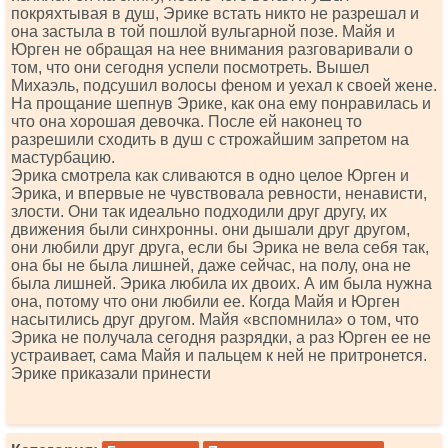
покряхтывая в душ, Эрике встать никто не разрешал и
она застыла в той пошлой вульгарной позе. Майя и
Юрген не обращая на нее внимания разговаривали о
том, что они сегодня успели посмотреть. Вышел
Михаэль, подсушил волосы феном и уехал к своей жене.
На прощание шепнув Эрике, как она ему понравилась и
что она хорошая девочка. После ей наконец то
разрешили сходить в душ с строжайшим запретом на
мастурбацию.
Эрика смотрела как сливаются в одно целое Юрген и
Эрика, и впервые не чувствовала ревности, ненависти,
злости. Они так идеально подходили друг другу, их
движения были синхронны. они дышали друг другом,
они любили друг друга, если бы Эрика не вела себя так,
она бы не была лишней, даже сейчас, на полу, она не
была лишней. Эрика любила их двоих. А им была нужна
она, потому что они любили ее. Когда Майя и Юрген
насытились друг другом. Майя «вспомнила» о том, что
Эрика не получала сегодня разрядки, а раз Юрген ее не
устраивает, сама Майя и пальцем к ней не притронется.
Эрике приказали принести