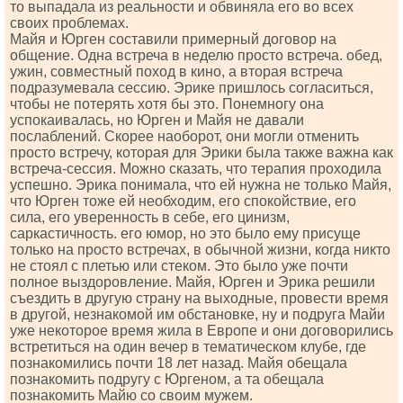
то выпадала из реальности и обвиняла его во всех
своих проблемах.
Майя и Юрген составили примерный договор на
общение. Одна встреча в неделю просто встреча. обед,
ужин, совместный поход в кино, а вторая встреча
подразумевала сессию. Эрике пришлось согласиться,
чтобы не потерять хотя бы это. Понемногу она
успокаивалась, но Юрген и Майя не давали
послаблений. Скорее наоборот, они могли отменить
просто встречу, которая для Эрики была также важна как
встреча-сессия. Можно сказать, что терапия проходила
успешно. Эрика понимала, что ей нужна не только Майя,
что Юрген тоже ей необходим, его спокойствие, его
сила, его уверенность в себе, его цинизм,
саркастичность. его юмор, но это было ему присуще
только на просто встречах, в обычной жизни, когда никто
не стоял с плетью или стеком. Это было уже почти
полное выздоровление. Майя, Юрген и Эрика решили
съездить в другую страну на выходные, провести время
в другой, незнакомой им обстановке, ну и подруга Майи
уже некоторое время жила в Европе и они договорились
встретиться на один вечер в тематическом клубе, где
познакомились почти 18 лет назад. Майя обещала
познакомить подругу с Юргеном, а та обещала
познакомить Майю со своим мужем.