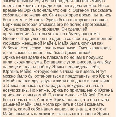
замечательным. Ну и если придется там пять минут с
плетью походить, то ради хорошего дела можно. Но со
временем Эрика поняла, что они с Юргеном так сказать
собраться по желанию. Они некоторое время пытались
быть вместе. Но пока Эрика была в отпуске он нашел
Верхнюю которая отымела его по полной программе.
Эрика страдала, но прощала. Он сделал ей
предложение. А потом уехал по обмену опытом в
Японию. Вернулся он не один, а со своей единственной
любимой женщиной Майей. Майя была хрупкая как
бабочка. Невысокая, очень худенькая. Очень красивая,
и, что самое главное, она была Доминанткой.
Эрика ненавидела ее. плакала по ночам в подушку.
пила, сходила с ума. Вставала с утра. рисовала улыбку
на лице и шла на работу. Эрика ненавидела себя,
Юргена, Майю, которую еще в глаза не видела. И тут
можно было бы остановиться и представить, что Юрген
и Майя нашли друг друга и жили они долго и счастливо,
а Эрика поплакала, пострадала, похудела и начала
новую жизнь. Но нет же. Эрика по приглашению Юргена
приехала к ним домой. Познакомилась с Майей. Потом
была ночь секса. А потом Эрика поняла, что она стала
рабыней Майи. Она могла кричать в своей комнате,
писать, самой себе напоминания, но знала, что стоит
Майе поманить пальчиком, сказать хоть слово и Эрика