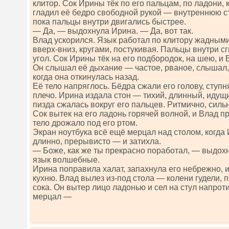
клитор. Сок Ирины тёк по его пальцам, по ладони, 
гладил её бедро свободной рукой — внутреннюю с
пока пальцы внутри двигались быстрее.
— Да, — выдохнула Ирина. — Да, вот так.
Влад ускорился. Язык работал по клитору жадны
вверх-вниз, кругами, постукивая. Пальцы внутри с
угол. Сок Ирины тёк на его подбородок, на шею, и
Он слышал её дыхание — частое, рваное, слышал, 
когда она откинулась назад.
Её тело напряглось. Бёдра сжали его голову, ступ
плечо. Ирина издала стон — тихий, длинный, идущий
пизда сжалась вокруг его пальцев. Ритмично, сильн
Сок вытек на его ладонь горячей волной, и Влад п
тело дрожало под его ртом.
Экран ноутбука всё ещё мерцал над столом, когд
длинно, прерывисто — и затихла.
— Боже, как же ты прекрасно поработал, — выдох
язык волшебные.
Ирина поправила халат, запахнула его небрежно, 
кухню. Влад вылез из-под стола — колени гудели, 
сока. Он вытер лицо ладонью и сел на стул напрот
мерцал —