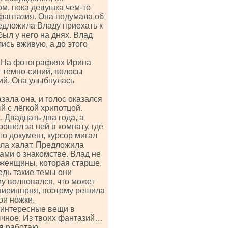
ом, пока девушка чем-то
 фантазия. Она подумала об
редложила Владу приехать к
 был у него на днях. Влад
ись вживую, а до этого
т. На фотографиях Ирина
 тёмно-синий, волосы
ий. Она улыбнулась
зала она, и голос оказался
й с лёгкой хрипотцой.
. Двадцать два года, а
ошёл за ней в комнату, где
то документ, курсор мигал
ила халат. Предложила
ами о знакомстве. Влад не
 женщины, которая старше,
едь такие темы они
му волновался, что может
ениеиппрня, поэтому решила
ои ножки.
 интересные вещи в
ычное. Из твоих фантазий…
я работаю.