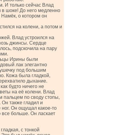
м. И только сейчас Влад
л в шоке! До него медленно
 Намёк, о котором он
тился на колени, а потом и
ожей. Влад устроился на
квозь джинсы. Сердце
алось, подскочила на пару
ыми.
альцы Ирины были
довый лак элегантно
душечку под большим
о. Кожа была гладкой,
 перехватило дыхание.
как будто ничего не
веты на её колени. Влад
м пальцем по своду стопы,
. Он также гладил и
 ног. Он ощущал какое-то
о все больше. Он ласкает
гладкая, с тонкой