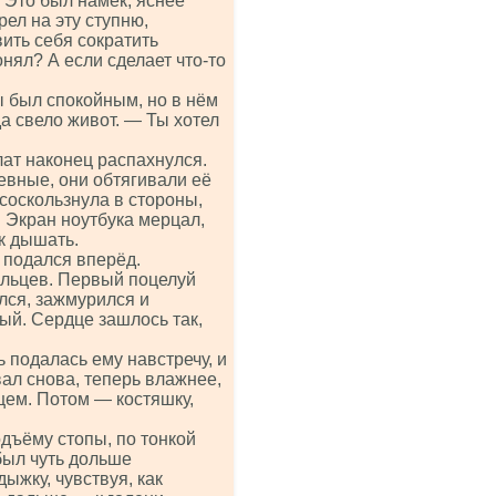
 Это был намёк, яснее
рел на эту ступню,
вить себя сократить
нял? А если сделает что-то
ы был спокойным, но в нём
да свело живот. — Ты хотел
лат наконец распахнулся.
евные, они обтягивали её
 соскользнула в стороны,
 Экран ноутбука мерцал,
к дышать.
з подался вперёд.
альцев. Первый поцелуй
лся, зажмурился и
тый. Сердце зашлось так,
 подалась ему навстречу, и
ал снова, теперь влажнее,
ем. Потом — костяшку,
дъёму стопы, по тонкой
был чуть дольше
ыжку, чувствуя, как