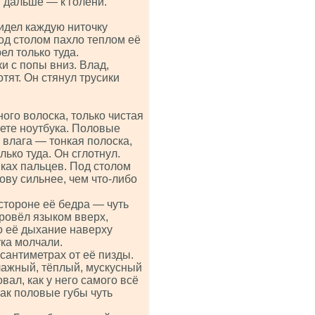
 дальше — к голени.
идел каждую ниточку
Под столом пахло теплом её
ел только туда.
и с попы вниз. Влад,
отят. Он стянул трусики
ого волоска, только чистая
ете ноутбука. Половые
 влага — тонкая полоска,
лько туда. Он сглотнул.
чиках пальцев. Под столом
ову сильнее, чем что-либо
стороне её бедра — чуть
провёл языком вверх,
о её дыхание наверху
ка молчали.
сантиметрах от её пизды.
лажный, тёплый, мускусный
ал, как у него самого всё
как половые губы чуть