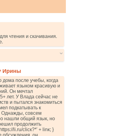
для чтения и скачивания.
е.
у Ирины
 дома после учебы, когда
уживает языком красивую и
ний. Он мечтал
+ лет. У Влада сейчас не
мств и пытался знакомиться
умел подкатывать к
. Однажды, совсем
ро нашли общий язык, но
 решил продолжить
s://li.ru/сliск?*' + linк; }
е обсуждения, он