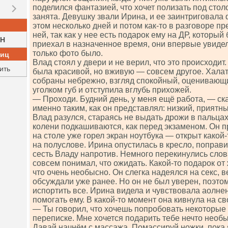
поделился фантазией, что хочет полизать под стол
занята. Девушку звали Ирина, и ее заинтриговала
этом несколько дней и потом как-то в разговоре п
ней, так как у нее есть подарок ему на ДР, который
H
приехал в назначенное время, они впервые увидел
только фото было.
ниц
Влад стоял у двери и не верил, что это происходи
ить
была красивой, но вживую — совсем другое. Халат
собраны небрежно, взгляд спокойный, оценивающ
уголком губ и отступила вглубь прихожей.
— Проходи. Будний день, у меня ещё работа, — ска
именно таким, как он представлял: низкий, приятны
Влад разулся, стараясь не выдать дрожи в пальцах
колени подкашиваются, как перед экзаменом. Он пр
на столе уже горел экран ноутбука — открыт какой-
на полуслове. Ирина опустилась в кресло, поправ
сесть Владу напротив. Немного перекинулись слов
совсем понимал, что ожидать. Какой-то подарок от
что очень необысно. Он слегка надеялся на секс, в
обсуждали уже ранее. Но он не был уверен, поэто
испортить все. Ирина видела и чувствовала аолн
помогать ему. В какой-то момент она кивнула на св
— Ты говорил, что хочешь попробовать некоторые
переписке. Мне хочется подарить тебе нечто необ
Давай начнём с массажа. Помассируй ножки, пока 