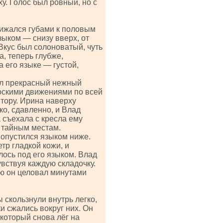
у. Голос был ровный, но с
ижался губами к половым
зыком — снизу вверх, от
Вкус был солоноватый, чуть
а, теперь глубже,
 его языке — густой,
был прекрасный нежный
лоскими движениями по всей
итору. Ирина наверху
о, сдавленно, и Влад
а съехала с кресла ему
и тайным местам.
 опустился языком ниже.
тр гладкой кожи, и
лось под его языком. Влад
вствуя каждую складочку.
ую он целовал минутами
скользнули внутрь легко,
и сжались вокруг них. Он
 который снова лёг на