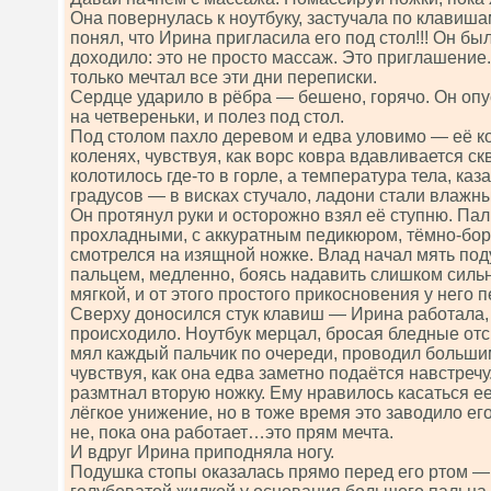
Она повернулась к ноутбуку, застучала по клавиша
понял, что Ирина пригласила его под стол!!! Он бы
доходило: это не просто массаж. Это приглашение.
только мечтал все эти дни переписки.
Сердце ударило в рёбра — бешено, горячо. Он опус
на четвереньки, и полез под стол.
Под столом пахло деревом и едва уловимо — её к
коленях, чувствуя, как ворс ковра вдавливается с
колотилось где-то в горле, а температура тела, каз
градусов — в висках стучало, ладони стали влажн
Он протянул руки и осторожно взял её ступню. П
прохладными, с аккуратным педикюром, тёмно-бор
смотрелся на изящной ножке. Влад начал мять по
пальцем, медленно, боясь надавить слишком сильн
мягкой, и от этого простого прикосновения у него
Сверху доносился стук клавиш — Ирина работала, 
происходило. Ноутбук мерцал, бросая бледные отс
мял каждый пальчик по очереди, проводил больши
чувствуя, как она едва заметно подаётся навстречу
размтнал вторую ножку. Ему нравилось касаться ее
лёгкое унижение, но в тоже время это заводило ег
не, пока она работает…это прям мечта.
И вдруг Ирина приподняла ногу.
Подушка стопы оказалась прямо перед его ртом — 