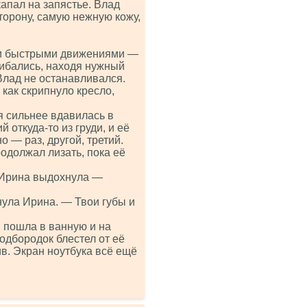
капал на запястье. Влад
торону, самую нежную кожу,
ми быстрыми движениями —
гибались, находя нужный
 Влад не останавливался.
как скрипнуло кресло,
ня сильнее вдавилась в
 откуда-то из груди, и её
о — раз, другой, третий.
родолжал лизать, пока её
а Ирина выдохнула —
нула Ирина. — Твои губы и
и пошла в ванную и на
подбородок блестел от её
ив. Экран ноутбука всё ещё