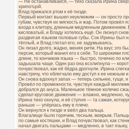
— Не останавливайся, — тихо сказала Ирина сверх
хрипотцой.
Влад прижался ртом к её пизде.
Первый контакт вышел неуклюжим — он просто пр
губам, чувствуя их мягкость и жар. Потом провёл я
входа к клитору, длинным медленным движением. 
кисловатый, и Владу хотелось ещё. Он лизнул снов
раздвигая языком половые губы. Сок Ирины был на
тёплый, и Влад глотал его, не задумываясь.
Он лизал долго, жадно, меняя ритм. На вкус это 
персик, который манил его к себе. То широкими п
длине, то кончиком языка — быстро, точечно по кл
задышала чаще. Один раз она всхлипнула — коротк
почувствовал, как её бёдра дрогнули. Ирина слегк
навстречу, что облегчало ему доступ к ее нежным 
Он снова вдохнул запах — теперь сильнее, гуще, и
Провёл по промежности, чувствуя каждый миллиме
добрался до ануса. Маленькое тёмное колечко сжа
сделал круговое движение — влажно, медленно, чу
Ирина тихо охнула, и её ступня — та самая, котор
раньше — упёрлась ему в плечо.
Он вернулся к пизде и ввёл два пальца.
Влагалище было горячим, тесным, мокрым. Пальцы 
по самые костяшки, и Влад почувствовал, как стенк
начал двигать пальцами — медленно, в такт языку,