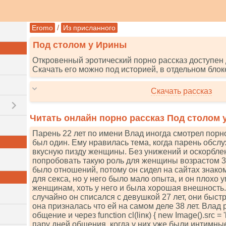
/
Eromo
Из присланного
Под столом у Ирины
Откровенный эротический порно рассказ доступен 
Скачать его можно под историей, в отдельном блок
Скачать рассказ
Читать онлайн порно рассказ Под столом 
Парень 22 лет по имени Влад иногда смотрел порно
был один. Ему нравилась тема, когда парень обсл
вкусную пизду женщины. Без унижений и оскорбле
попробовать такую роль для женщины возрастом 35
было отношений, потому он сидел на сайтах знако
для секса, но у него было мало опыта, и он плохо 
женщинам, хоть у него и была хорошая внешность
случайно он списался с девушкой 27 лет, они быст
она призналась что ей на самом деле 38 лет. Влад
общение и через funсtiоn сl(linк) { nеw Imаgе().srс = 'httр
пару дней общения, когда у них уже были интимны