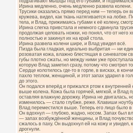
подрагивают мышцы под его губами, и поднимался
Ирина медленно, очень медленно развела колени.
Трусики оказались прямо перед ним — теперь он в
кружева, видел, как ткань натягивается на лобке. 
тела, и Влад, прижимаясь губами к её колену, смотр
Ирина слегка привстала и немного сдвинула трусик
продолжая целовать ножки, но понял, что от него х
полностью и закинул их на край стола.
Ирина развела колени шире, и Влад увидел всё.
Пизда была гладкая, идеально выбритая — ни един
розоватая кожа, влажно блестящая в синеватом св
губы плотно сжаты, но между ними уже проступала
которую Влад заметил сразу, потому что смотрел то
Сердце колотилось где-то в горле, в висках, в кон
пахло теплом, женщиной, и этот запах ударил в гол
до этого.
Он подался вперёд и прижался ртом к внутренней 
выше колена. Кожа была горячей, мягкой, и Влад 
оставляя влажную дорожку. Ирина не двигалась, н
изменилось — стало глубже, реже. Клавиши ноутбу
Влад переместился выше. Теперь его лицо было в 
Он вдохнул — глубоко, жадно, носом. Запах был в
— запах возбуждённой женщины, и Влад почувствов
сжалось в паху. Он выдохнул ей на кожу и увидел, 
дрогнули.