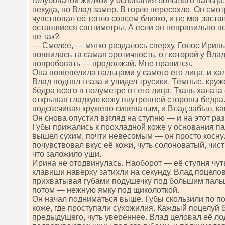
голубоватой жилкой у основания большого пальца.
некуда, но Влад замер. В горле пересохло. Он смот
чувствовал её тепло совсем близко, и не мог заста
оставшиеся сантиметры. А если он неправильно по
не так?
— Смелее, — мягко раздалось сверху. Голос Ирин
появилась та самая эротичность, от которой у Вла
попробовать — продолжай. Мне нравится.
Она пошевелила пальцами у самого его лица, и ха
Влад поднял глаза и увидел трусики. Тёмные, круж
бёдра всего в полуметре от его лица. Ткань халата
открывая гладкую кожу внутренней стороны бедра.
подсвечивая кружево синеватым, и Влад забыл, ка
Он снова опустил взгляд на ступню — и на этот ра
Губы прижались к прохладной коже у основания п
вышел сухим, почти невесомым — он просто косну
почувствовал вкус её кожи, чуть солоноватый, чис
что заложило уши.
Ирина не отодвинулась. Наоборот — её ступня чуть
клавиши наверху затихли на секунду. Влад поцелов
прихватывая губами подушечку под большим пальц
потом — нежную ямку под щиколоткой.
Он начал подниматься выше. Губы скользили по по
коже, где проступали сухожилия. Каждый поцелуй 
предыдущего, чуть увереннее. Влад целовал её лод