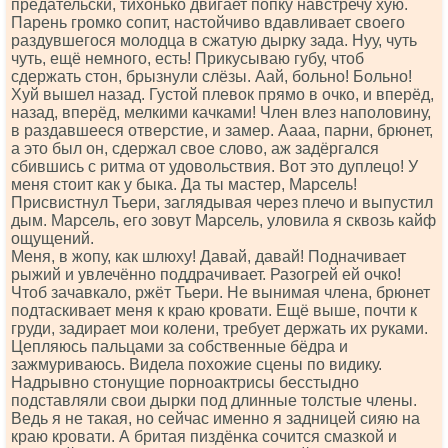
предательски, тихонько двигает попку навстречу хую.
Парень громко сопит, настойчиво вдавливает своего
раздувшегося молодца в сжатую дырку зада. Нуу, чуть
чуть, ещё немного, есть! Прикусываю губу, чтоб
сдержать стон, брызнули слёзы. Аай, больно! Больно!
Хуй вышел назад. Густой плевок прямо в очко, и вперёд,
назад, вперёд, мелкими качками! Член влез наполовину,
в раздавшееся отверстие, и замер. Аааа, парни, брюнет,
а это был он, сдержал свое слово, аж задёргался
сбившись с ритма от удовольствия. Вот это дуплецо! У
меня стоит как у быка. Да ты мастер, Марсель!
Присвистнул Тьери, заглядывая через плечо и выпустил
дым. Марсель, его зовут Марсель, уловила я сквозь кайф
ощущений.
Меня, в жопу, как шлюху! Давай, давай! Подначивает
рыжий и увлечённо поддрачивает. Разогрей ей очко!
Чтоб зачавкало, ржёт Тьери. Не вынимая члена, брюнет
подтаскивает меня к краю кровати. Ещё выше, почти к
груди, задирает мои колени, требует держать их руками.
Цепляюсь пальцами за собственные бёдра и
зажмуриваюсь. Видела похожие сцены по видику.
Надрывно стонущие порноактрисы бесстыдно
подставляли свои дырки под длинные толстые члены.
Ведь я не такая, но сейчас именно я задницей сияю на
краю кровати. А бритая пиздёнка сочится смазкой и