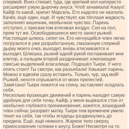
спермой. Вниз стекает, туда, где крепкий кол напористо
расширяет узкую дырочку ануса. Чтоб зачавкала! Аааух!
Кайф то какой, хрипит Марсель. Его надолго не хватило.
Качёк, ещё один, ещё. И чувствует, как тёплаая жидкость
заполняет кишечник, необычное чувство. Парень
отступил, с присвистом втягивая воздух. Сел на пол,
прям тут же. Освободившееся место занял рыжий.
Настоящая шлюха, сипит он. Его негнущийся член легко
погрузился в уже разработанную, смазанную спермой
дырку моего очка, выходит, вновь втискивается и
выходит. Шлюшка, рыжий одной рукой поглаживает мне
клитор, а пальцем второй раздрачивает хлюпающее
смесью выделений влагалище. Подошёл Тьери. У него
опять стоит! Ты смотри, как разъебали! Хмыкает парень.
Можно и вдвоём сразу вставить. Только, чур, зад мой!
Рыжий, нехотя отрывается от моих прелестей.
Замётано! Тьери ложится на спину, заставляет оседлать
себя.
Несколько ёрзающих движений и парень находит самую
удобную для себя точку. Аайф, у меня вырвался стон от
необычно глубокого проникновения, кажется, вошедший
член сейчас разорвёт матку. Тьери тем временем умело
тянет на себя, так чтобы ягодицы раздвинулись до
предела. Ещё, ещё немного. Жаркое тело сверху,
прикосновение головки к анусу. Боже! Несмотря на то,