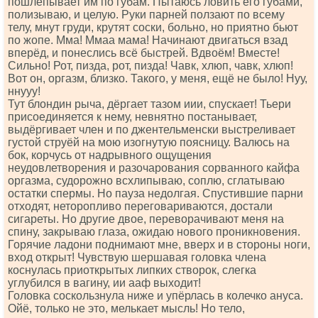
пошлёпывает им по губам. Пытаюсь ловить его губами,
полизываю, и целую. Руки парней ползают по всему
телу, мнут груди, крутят соски, больно, но приятно бьют
по жопе. Мма! Ммаа мама! Начинают двигаться взад
вперёд, и понеслись всё быстрей. Вдвоём! Вместе!
Сильно! Рот, пизда, рот, пизда! Чавк, хлюп, чавк, хлюп!
Вот он, оргазм, близко. Такого, у меня, ещё не было! Нуу,
ннууу!
Тут блондин рыча, дёргает тазом иии, спускает! Тьери
присоединяется к нему, невнятно постанывает,
выдёргивает член и по джентельменски выстреливает
густой струёй на мою изогнутую поясницу. Валюсь на
бок, корчусь от надрывного ощущения
неудовлетворения и разочарования сорванного кайфа
оргазма, судорожно всхлипываю, соплю, сглатываю
остатки спермы. Но пауза недолгая. Спустившие парни
отходят, неторопливо переговариваются, достали
сигареты. Но другие двое, переворачивают меня на
спину, закрываю глаза, ожидаю нового проникновения.
Горячие ладони поднимают мне, вверх и в стороны ноги,
вход открыт! Чувствую шершавая головка члена
коснулась приоткрытых липких створок, слегка
углубился в вагину, ии ааф выходит!
Головка соскользнула ниже и упёрлась в колечко ануса.
Ойё, только не это, мелькает мысль! Но тело,