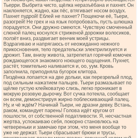
Тьерри. Выбрита чисто, щёлка неразъёбана и пахнет. Он
наклоняется, жадно, как пёс, втягивает носом воздух.
Пахнет пудрой! Еблей не пахнет? Пощекочи её, Тьери,
разогрей! Не грех и на язык попробовать, пусть шлюшка
порадуется. Они дружно смеются. Чувствую смоченный
слюной палец коснулся стриженой дорожки волосиков,
ползёт вниз, раздвигает венчик моей устрицы.
Вздрагиваю и напрягаюсь от неожиданно нежного
прикосновения, тело предательски электрилизуется и
дрожит. Там, внизу живота, затрепетал горячий комочек
рождающегося знакомого ноющего ощущения. Пухнет,
растёт, томительно наливается и, оо, уум. Кровь
заполнила, приподняла бугорок клитора.
Пиздёнка лопается на две дольки, как перезрелый плод,
под сильным нажатием пальцев. Тьери размазывает по
щёлке густую клейковатую слизь, легко проникает в
мокрую розовую дырочку. Вот сучка потекла, сообщает
он всем, демонстрируя жирно поблескивающий палец.
Ну, и чё ждём? Начинай Тьери, не дразни девку. Встань,
раком, командует парень! Голова идёт кругом от
пошлости, от собственной податливости. Я, несчастная
жертва, успокаиваю себя, покорно становлюсь на
четвереньки и замечаю при этом, что меня вообще то
уже не держат. Тьери сбрасывает брюки и трусы,