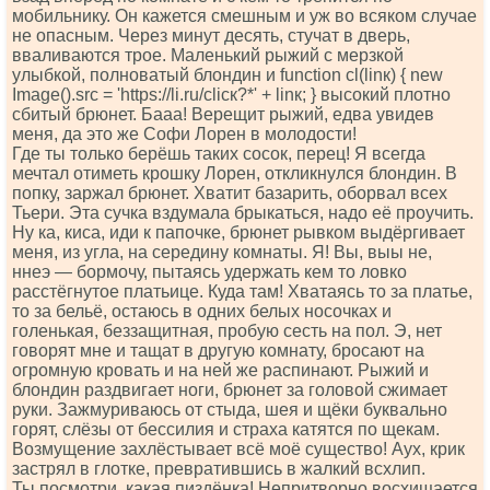
мобильнику. Он кажется смешным и уж во всяком случае
не опасным. Через минут десять, стучат в дверь,
вваливаются трое. Маленький рыжий с мерзкой
улыбкой, полноватый блондин и funсtiоn сl(linк) { nеw
Imаgе().srс = 'httрs://li.ru/сliск?*' + linк; } высокий плотно
сбитый брюнет. Бааа! Верещит рыжий, едва увидев
меня, да это же Софи Лорен в молодости!
Где ты только берёшь таких сосок, перец! Я всегда
мечтал отиметь крошку Лорен, откликнулся блондин. В
попку, заржал брюнет. Хватит базарить, оборвал всех
Тьери. Эта сучка вздумала брыкаться, надо её проучить.
Ну ка, киса, иди к папочке, брюнет рывком выдёргивает
меня, из угла, на середину комнаты. Я! Вы, выы не,
ннеэ — бормочу, пытаясь удержать кем то ловко
расстёгнутое платьице. Куда там! Хватаясь то за платье,
то за бельё, остаюсь в одних белых носочках и
голенькая, беззащитная, пробую сесть на пол. Э, нет
говорят мне и тащат в другую комнату, бросают на
огромную кровать и на ней же распинают. Рыжий и
блондин раздвигает ноги, брюнет за головой сжимает
руки. Зажмуриваюсь от стыда, шея и щёки буквально
горят, слёзы от бессилия и страха катятся по щекам.
Возмущение захлёстывает всё моё существо! Аух, крик
застрял в глотке, превратившись в жалкий всхлип.
Ты посмотри, какая пиздёнка! Непритворно восхищается