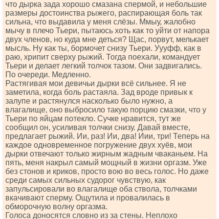
что дырка зада хорошо смазана спермой, и небольшие
размеры достоинства рыжего, распирающая боль так
сильна, что выдавила у меня слёзы. Ммыу, жалобно
мычу в плечо Тьери, пытаюсь хоть как то уйти от напора
двух членов, но куда мне деться? Щас, порвут, мелькает
мысль. Ну как ты, бормочет снизу Тьери. Уууфф, как в
раю, хрипит сверху рыжий. Тогда поехали, командует
Тьери и делает легкий толчок тазом. Они задвигались.
По очереди. Медленно.
Растягивая мои девичьи дырки всё сильнее. Я не
заметила, когда боль растаяла. Зад вроде привык к
залупе и растянулся насколько было нужно, а
влагалище, оно выбросило такую порцию смазки, что у
Тьери по яйцам потекло. Сучке нравится, тут же
сообщил он, усиливая толчки снизу. Давай вместе,
предлагает рыжий. Ии, раз! Ии, два! Иии, три! Теперь на
каждое одновременное погружение двух хуёв, мои
дырки отвечают только жирным жадным чваканьем. На
пять, меня накрыл самый мощный в жизни оргазм. Уже
без стонов и криков, просто вою во весь голос. Но даже
среди самых сильных судорог чувствую, как
запульсировали во влагалище оба ствола, толчками
вкачивают сперму. Ощутила и провалилась в
обморочную волну оргазма.
Голоса доносятся словно из за стены. Неплохо