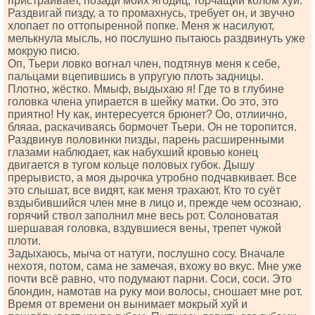
пристраивает, позади моих ягодиц, торчащий колом хуй.
Раздвигай пизду, а то промахнусь, требует он, и звучно
хлопает по оттопыренной попке. Меня ж насилуют,
мелькнула мысль, но послушно пытаюсь раздвинуть уже
мокрую писю.
Оп, Тьери ловко вогнал член, подтянув меня к себе,
пальцами вцепившись в упругую плоть задницы.
Плотно, жёстко. Ммыф, выдыхаю я! Где то в глубине
головка члена упирается в шейку матки. Оо это, это
приятно! Ну как, интересуется брюнет? Оо, отлиично,
бляаа, раскачиваясь бормочет Тьери. Он не торопится.
Раздвинув половинки пизды, парень расширенными
глазами наблюдает, как набухший кровью конец
двигается в тугом кольце половых губок. Дышу
прерывисто, а моя дырочка утробно подчавкивает. Все
это слышат, все видят, как меня трахают. Кто то суёт
вздыбившийся член мне в лицо и, прежде чем осознаю,
горячий ствол заполнил мне весь рот. Солоноватая
шершавая головка, вздувшиеся вены, трепет чужой
плоти.
Задыхаюсь, мыча от натуги, послушно сосу. Вначале
нехотя, потом, сама не замечая, вхожу во вкус. Мне уже
почти всё равно, что подумают парни. Соси, соси. Это
блондин, намотав на руку мои волосы, сношает мне рот.
Время от времени он вынимает мокрый хуй и