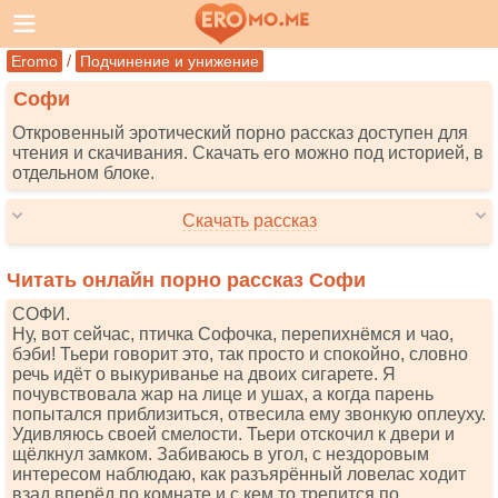
/
Eromo
Подчинение и унижение
Софи
Откровенный эротический порно рассказ доступен для
чтения и скачивания. Скачать его можно под историей, в
отдельном блоке.
Скачать рассказ
Читать онлайн порно рассказ Софи
СОФИ.
Ну, вот сейчас, птичка Софочка, перепихнёмся и чао,
бэби! Тьери говорит это, так просто и спокойно, словно
речь идёт о выкуриванье на двоих сигарете. Я
почувствовала жар на лице и ушах, а когда парень
попытался приблизиться, отвесила ему звонкую оплеуху.
Удивляюсь своей смелости. Тьери отскочил к двери и
щёлкнул замком. Забиваюсь в угол, с нездоровым
интересом наблюдаю, как разъярённый ловелас ходит
взад вперёд по комнате и с кем то трепится по