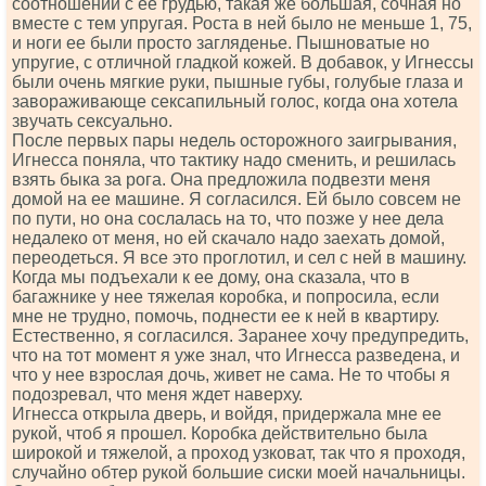
соотношении с ее грудью, такая же большая, сочная но
вместе с тем упругая. Роста в ней было не меньше 1, 75,
и ноги ее были просто загляденье. Пышноватые но
упругие, с отличной гладкой кожей. В добавок, у Игнессы
были очень мягкие руки, пышные губы, голубые глаза и
завораживающе сексапильный голос, когда она хотела
звучать сексуально.
После первых пары недель осторожного заигрывания,
Игнесса поняла, что тактику надо сменить, и решилась
взять быка за рога. Она предложила подвезти меня
домой на ее машине. Я согласился. Ей было совсем не
по пути, но она сослалась на то, что позже у нее дела
недалеко от меня, но ей скачало надо заехать домой,
переодеться. Я все это проглотил, и сел с ней в машину.
Когда мы подъехали к ее дому, она сказала, что в
багажнике у нее тяжелая коробка, и попросила, если
мне не трудно, помочь, поднести ее к ней в квартиру.
Естественно, я согласился. Заранее хочу предупредить,
что на тот момент я уже знал, что Игнесса разведена, и
что у нее взрослая дочь, живет не сама. Не то чтобы я
подозревал, что меня ждет наверху.
Игнесса открыла дверь, и войдя, придержала мне ее
рукой, чтоб я прошел. Коробка действительно была
широкой и тяжелой, а проход узковат, так что я проходя,
случайно обтер рукой большие сиски моей начальницы.