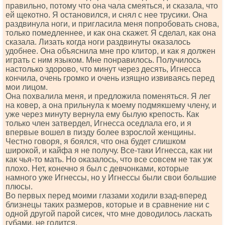
правильно, потому что она чала смеяться, и сказала, что
ей щекотно. Я остановился, и снял с нее трусики. Она
раздвинула ноги, и пригласила меня попробовать снова,
только помедленнее, и как она скажет. Я сделал, как она
сказала. Лизать когда ноги раздвинуты оказалось
удобнее. Она объяснила мне про клитор, и как я должен
играть с ним языком. Мне понравилось. Получилось
настолько здорово, что минут через десять, Игнесса
кончила, очень громко и очень изящно извиваясь перед
мои лицом.
Она похвалила меня, и предложила поменяться. Я лег
на ковер, а она прильнула к моему подмякшему члену, и
уже через минуту вернула ему былую крепость. Как
только член затвердел, Игнесса оседлала его, и я
впервые вошел в пизду более взрослой женщины.
Честно говоря, я боялся, что она будет слишком
широкой, и кайфа я не получу. Все-таки Игнесса, как ни
как чья-то мать. Но оказалось, что все совсем не так уж
плохо. Нет, конечно я был с девчонками, которые
намного уже Игнессы, но у Игнессы были свои большие
плюсы.
Во первых перед моими глазами ходили взад-вперед
близнецы таких размеров, которые и в сравнение ни с
одной другой парой сисек, что мне доводилось ласкать
губами, не годится.