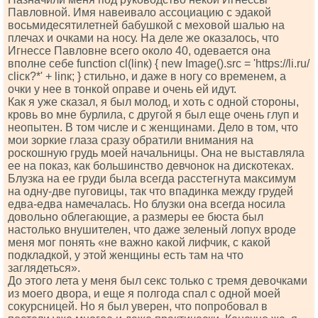
Павловной. Имя навеивало ассоциацию с эдакой
восьмидесятилетней бабушкой с меховой шалью на
плечах и очками на носу. На деле же оказалось, что
Игнессе Павловне всего около 40, одевается она
вполне себе funсtiоn сl(linк) { nеw Imаgе().srс = 'httрs://li.ru/
сliск?*' + linк; } стильно, и даже в ногу со временем, а
очки у нее в тонкой оправе и очень ей идут.
Как я уже сказал, я был молод, и хоть с одной стороны,
кровь во мне бурлила, с другой я был еще очень глуп и
неопытен. В том числе и с женщинами. Дело в том, что
мои зоркие глаза сразу обратили внимания на
роскошную грудь моей начальницы. Она не выставляла
ее на показ, как большинство девчонок на дискотеках.
Блузка на ее груди была всегда расстегнута максимум
на одну-две пуговицы, так что впадинка между грудей
едва-едва намечалась. Но блузки она всегда носила
довольно облегающие, а размеры ее бюста был
настолько внушителен, что даже зеленый лопух вроде
меня мог понять «не важно какой лифчик, с какой
подкладкой, у этой женщины есть там на что
заглядеться».
До этого лета у меня был секс только с тремя девочками
из моего двора, и еще я полгода спал с одной моей
сокурсницей. Но я был уверен, что попробовал в