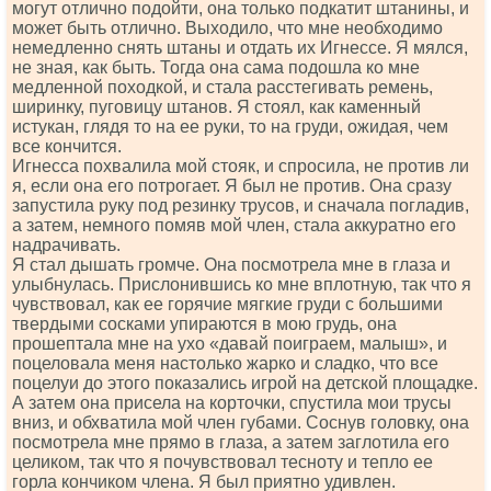
могут отлично подойти, она только подкатит штанины, и
может быть отлично. Выходило, что мне необходимо
немедленно снять штаны и отдать их Игнессе. Я мялся,
не зная, как быть. Тогда она сама подошла ко мне
медленной походкой, и стала расстегивать ремень,
ширинку, пуговицу штанов. Я стоял, как каменный
истукан, глядя то на ее руки, то на груди, ожидая, чем
все кончится.
Игнесса похвалила мой стояк, и спросила, не против ли
я, если она его потрогает. Я был не против. Она сразу
запустила руку под резинку трусов, и сначала погладив,
а затем, немного помяв мой член, стала аккуратно его
надрачивать.
Я стал дышать громче. Она посмотрела мне в глаза и
улыбнулась. Прислонившись ко мне вплотную, так что я
чувствовал, как ее горячие мягкие груди с большими
твердыми сосками упираются в мою грудь, она
прошептала мне на ухо «давай поиграем, малыш», и
поцеловала меня настолько жарко и сладко, что все
поцелуи до этого показались игрой на детской площадке.
А затем она присела на корточки, спустила мои трусы
вниз, и обхватила мой член губами. Соснув головку, она
посмотрела мне прямо в глаза, а затем заглотила его
целиком, так что я почувствовал тесноту и тепло ее
горла кончиком члена. Я был приятно удивлен.