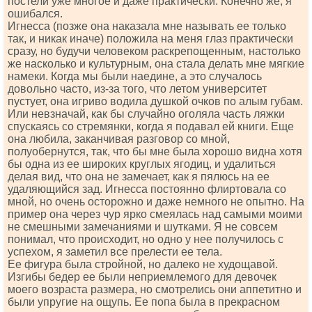
постели уже многое и даже практически. Конечно же, я
ошибался.
Игнесса (позже она наказала мне называть ее только
так, и никак иначе) положила на меня глаз практически
сразу, но будучи человеком раскрепощенным, настолько
же насколько и культурным, она стала делать мне мягкие
намеки. Когда мы были наедине, а это случалось
довольно часто, из-за того, что летом университет
пустует, она игриво водила душкой очков по алым губам.
Или невзначай, как бы случайно оголяла часть ляжки
спускаясь со стремянки, когда я подавал ей книги. Еще
она любила, заканчивая разговор со мной,
полуобернутся, так, что бы мне была хорошо видна хотя
бы одна из ее широких круглых ягодиц, и удалиться
делая вид, что она не замечает, как я пялюсь на ее
удаляющийся зад. Игнесса постоянно флиртовала со
мной, но очень осторожно и даже немного не опытно. На
пример она через чур ярко смеялась над самыми моими
не смешными замечаниями и шутками. Я не совсем
понимал, что происходит, но одно у нее получилось с
успехом, я заметил все прелести ее тела.
Ее фигура была стройной, но далеко не худощавой.
Изгибы бедер ее были неприемлемого для девочек
моего возраста размера, но смотрелись они аппетитно и
были упругие на ощупь. Ее попа была в прекрасном