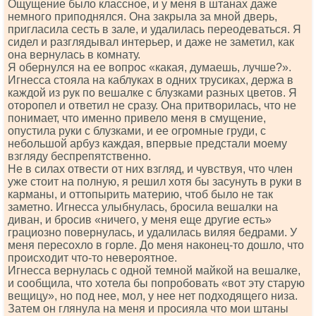
Ощущение было классное, и у меня в штанах даже
немного приподнялся. Она закрыла за мной дверь,
пригласила сесть в зале, и удалилась переодеваться. Я
сидел и разглядывал интерьер, и даже не заметил, как
она вернулась в комнату.
Я обернулся на ее вопрос «какая, думаешь, лучше?».
Игнесса стояла на каблуках в одних трусиках, держа в
каждой из рук по вешалке с блузками разных цветов. Я
оторопел и ответил не сразу. Она притворилась, что не
понимает, что именно привело меня в смущение,
опустила руки с блузками, и ее огромные груди, с
небольшой арбуз каждая, впервые предстали моему
взгляду беспрепятственно.
Не в силах отвести от них взгляд, и чувствуя, что член
уже стоит на полную, я решил хотя бы засунуть в руки в
карманы, и оттопырить материю, чтоб было не так
заметно. Игнесса улыбнулась, бросила вешалки на
диван, и бросив «ничего, у меня еще другие есть»
грациозно повернулась, и удалилась виляя бедрами. У
меня пересохло в горле. До меня наконец-то дошло, что
происходит что-то невероятное.
Игнесса вернулась с одной темной майкой на вешалке,
и сообщила, что хотела бы попробовать «вот эту старую
вещицу», но под нее, мол, у нее нет подходящего низа.
Затем он глянула на меня и просияла что мои штаны