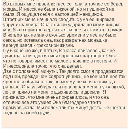
Во вторых мне нравился вес ее тела, а точнее ее бедер
и зада. Игнесса не была тяжолой, но и пушинкой не
была. Я ощущал себя с настоящей женщиной.
В третьих меня начинала сводить с ума ее широкая,
упругая задница. Она с силой ударяла по моим яйцам,
мне было приятно держаться за нее, и сжимать в руках.
В четвертых не знаю сколько времени у нее не было
секса, но истекала она, как развратная монашка
вернувшаяся к греховной жизни.
Ну и конечно же, в пятых, Игнесса двигалась, как не
двигалась ни одна из моих прошлых партнерш. Опыт,
что не говори, имеет не малое значение в постели. И
Игнесса знала точно, что она делает.
Две с половиной минуты. Так долго смог я продержатся
под ней, прежде чем содрогнувшись, не кончил в нее так
яростно и обильно, как, по-моему, не кончал никогда
раньше. Она улыбнулась и поцеловав меня в уголок губ,
легла прямо на меня, отдыхиваясь, и дремля. Я
признался, что мне очень понравилось, и что она
отлично все это умеет. Она благодарно что-то
промурлыкала. Мы полежали так минут десть. Ее щека и
ладонь на моей груди,