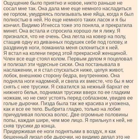
Ощущение было приятно и новое, никто раньше не
сосал мне так. Она дала мне еще немного насладиться
ее горлом, умудряясь полизывать мне яйца, когда я был
полностью в ней. Но еще немного таких ласок и я бы
кончил. Видимо Игнесса тоже это поняла, и прекратила
минет. Она встала и спросила хорошо ли я лижу. Я
признался, что не очень. Она легла на ковер на полу,
стащив одну из диванных подушек себе под голову, и
раздвинув ноги, поманила меня склониться к ней.
Я встал на колени перед этой прекрасной женщиной.
Член все еще стоял колом. Первым делом я поцеловал
и полизал эти чудесные сиски. Она постанывала в
наслажении, и я стал спускаться ниже, целуя живот,
лобок, внешнюю сторону бедра, внутреннюю. Она
подняла ноги надомной, и свела их вместе, что бы я мог
снять с нее трусики. Я схватился за нежный бархат ее
нижнего белья, поднимая трусики вверх по ее гладким
ножкам, но не смог устоять перед соблазном, увидев ее
голые дырочки. Пизда была так же красива и ухожена,
как и все ее тело. Выбрита гладко, только на лобке
причудливая полоска волос. Две огромные половины
попы, каждая шире, чем мое лицо. Я прильнул к ней, не
сняв трусики до конца.
Придерживая ее ноги поднятыми в воздух, я как
бешенный лизал обе дырочки, но видимо делал это не