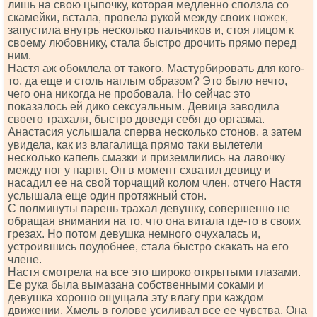
лишь на свою цыпочку, которая медленно сползла со
скамейки, встала, провела рукой между своих ножек,
запустила внутрь несколько пальчиков и, стоя лицом к
своему любовнику, стала быстро дрочить прямо перед
ним.
Настя аж обомлела от такого. Мастурбировать для кого-
то, да еще и столь наглым образом? Это было нечто,
чего она никогда не пробовала. Но сейчас это
показалось ей дико сексуальным. Девица заводила
своего трахаля, быстро доведя себя до оргазма.
Анастасия услышала сперва несколько стонов, а затем
увидела, как из влагалища прямо таки вылетели
несколько капель смазки и приземлились на лавочку
между ног у парня. Он в момент схватил девицу и
насадил ее на свой торчащий колом член, отчего Настя
услышала еще один протяжный стон.
С полминуты парень трахал девушку, совершенно не
обращая внимания на то, что она витала где-то в своих
грезах. Но потом девушка немного очухалась и,
устроившись поудобнее, стала быстро скакать на его
члене.
Настя смотрела на все это широко открытыми глазами.
Ее рука была вымазана собственными соками и
девушка хорошо ощущала эту влагу при каждом
движении. Хмель в голове усиливал все ее чувства. Она