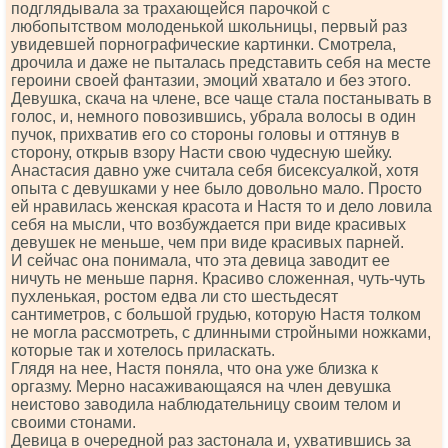
подглядывала за трахающейся парочкой с
любопытством молоденькой школьницы, первый раз
увидевшей порнографические картинки. Смотрела,
дрочила и даже не пыталась представить себя на месте
героини своей фантазии, эмоций хватало и без этого.
Девушка, скача на члене, все чаще стала постанывать в
голос, и, немного повозившись, убрала волосы в один
пучок, прихватив его со стороны головы и оттянув в
сторону, открыв взору Насти свою чудесную шейку.
Анастасия давно уже считала себя бисексуалкой, хотя
опыта с девушками у нее было довольно мало. Просто
ей нравилась женская красота и Настя то и дело ловила
себя на мысли, что возбуждается при виде красивых
девушек не меньше, чем при виде красивых парней.
И сейчас она понимала, что эта девица заводит ее
ничуть не меньше парня. Красиво сложенная, чуть-чуть
пухленькая, ростом едва ли сто шестьдесят
сантиметров, с большой грудью, которую Настя толком
не могла рассмотреть, с длинными стройными ножками,
которые так и хотелось приласкать.
Глядя на нее, Настя поняла, что она уже близка к
оргазму. Мерно насаживающаяся на член девушка
неистово заводила наблюдательницу своим телом и
своими стонами.
Девица в очередной раз застонала и, ухватившись за