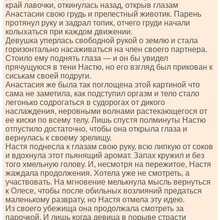
край лавочки, откинулась назад, открыв глазам
Анастасии свою грудь и прелестный животик. Парень
протянул руку и задрал топик, отчего груди начали
колыхаться при каждом движении.
Девушка уперлась свободной рукой о землю и стала
горизонтально насаживаться на член своего партнера.
Стоило ему поднять глаза — и он бы увидел
прячущуюся в тени Настю, но его взгляд был прикован к
сиськам своей подруги.
Анастасия же была так поглощена этой картиной что
сама не заметила, как подступил оргазм и тело стало
легонько содрогаться в судорогах от дикого
наслаждения, неровными волнами растекающегося от
ее киски по всему телу. Лишь спустя полминуты Настю
отпустило достаточно, чтобы она открыла глаза и
вернулась к своему зрелищу.
Настя поднесла к глазам свою руку, всю липкую от соков
и вдохнула этот пьянящий аромат. Запах кружил и без
того хмельную голову. И, несмотря на пережитое, Настя
жаждала продолжения. Хотела уже не смотреть, а
участвовать. На мгновение мелькнула мысль вернуться
к Олесе, чтобы после обильных возлияний предаться
маленькому разврату, но Настя отмела эту идею.
Из своего убежища она продолжала смотреть за
парочкой. И лишь когда девица в порыве страсти