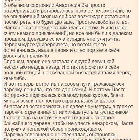
В обычном состоянии Анастасия бы просто
развернулась и ретировалась, пока ее не заметили, но
ее опьяневший мозг на сей раз возжаждал остаться и
посмотреть, что будет дальше. Простое любопытство.
Настя не раз прежде занималась сексом. Было на ее
счету немало приключений, но все они были в далеком
прошлом. Девушка успела изрядно «погулять» на
первом курсе университета, но потом как то
остепенилась, нашла парня и с тех пор вела себя
довольно прилично.
Впрочем, парня она застала с другой девушкой
несколько недель назад. И с тех пор считала себя
вольной птицей, не связанной обязательствами перед
кем-либо.
И вот теперь, встретив на своем пути трахающуюся
парочку, решила, что это дар божий. И потому Настя
осторожно подкралась к самому краю кустов, благо
мягкая земля полностью скрывала звуки шагов.
Анастасия остановилась не далее чем метрах в трех от
парочки, отделенная от них лишь густым кустарником.
Легко встав на носочки и ухватившись за ствол
ближайшего дерева, чтобы не упасть ненароком, Настя
получила неплохой обзор происходящего.
Парочка совершенно не стеснялась обстановки.