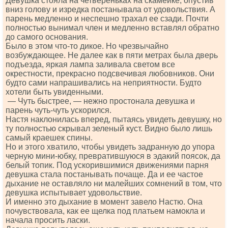
Девушка стояла на четвереньках на скамейке, опустив
вниз голову и изредка постанывала от удовольствия. А
парень медленно и неспешно трахал ее сзади. Почти
полностью вынимал член и медленно вставлял обратно
до самого основания.
Было в этом что-то дикое. Но чрезвычайно
возбуждающее. Не далее как в пяти метрах была дверь
подъезда, яркая лампа заливала светом все
окрестности, прекрасно подсвечивая любовников. Они
будто сами напрашивались на неприятности. Будто
хотели быть увиденными.
— Чуть быстрее, — нежно простонала девушка и
парень чуть-чуть ускорился.
Настя наклонилась вперед, пытаясь увидеть девушку, но
ту полностью скрывал зеленый куст. Видно было лишь
самый краешек спины.
Но и этого хватило, чтобы увидеть задранную до упора
черную мини-юбку, превратившуюся в эдакий поясок, да
белый топик. Под ускорившимися движениями парня
девушка стала постанывать почаще. Да и ее частое
дыхание не оставляло ни малейших сомнений в том, что
девушка испытывает удовольствие.
И именно это дыхание в момент завело Настю. Она
почувствовала, как ее щелка под платьем намокла и
начала просить ласки.