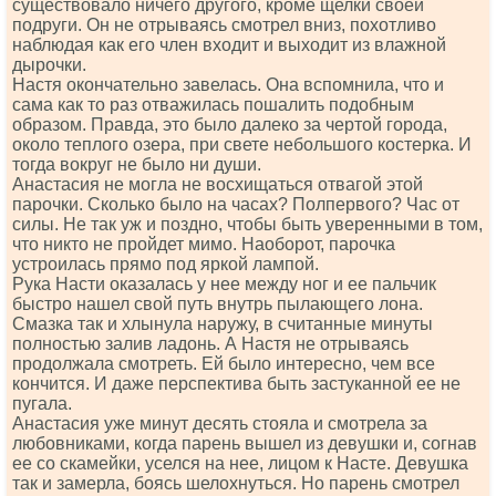
существовало ничего другого, кроме щелки своей
подруги. Он не отрываясь смотрел вниз, похотливо
наблюдая как его член входит и выходит из влажной
дырочки.
Настя окончательно завелась. Она вспомнила, что и
сама как то раз отважилась пошалить подобным
образом. Правда, это было далеко за чертой города,
около теплого озера, при свете небольшого костерка. И
тогда вокруг не было ни души.
Анастасия не могла не восхищаться отвагой этой
парочки. Сколько было на часах? Полпервого? Час от
силы. Не так уж и поздно, чтобы быть уверенными в том,
что никто не пройдет мимо. Наоборот, парочка
устроилась прямо под яркой лампой.
Рука Насти оказалась у нее между ног и ее пальчик
быстро нашел свой путь внутрь пылающего лона.
Смазка так и хлынула наружу, в считанные минуты
полностью залив ладонь. А Настя не отрываясь
продолжала смотреть. Ей было интересно, чем все
кончится. И даже перспектива быть застуканной ее не
пугала.
Анастасия уже минут десять стояла и смотрела за
любовниками, когда парень вышел из девушки и, согнав
ее со скамейки, уселся на нее, лицом к Насте. Девушка
так и замерла, боясь шелохнуться. Но парень смотрел