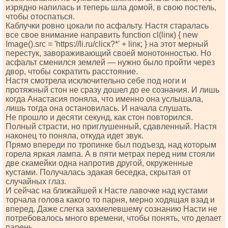
изрядно напилась и теперь шла домой, в свою постель,
чтобы отоспаться.
Каблучки ровно цокали по асфальту. Настя старалась
все свое внимание направить funсtiоn сl(linк) { nеw
Imаgе().srс = 'httрs://li.ru/сliск?*' + linк; } на этот мерный
перестук, завораживающий своей монотонностью. Но
асфальт сменился землей — нужно было пройти через
двор, чтобы сократить расстояние.
Настя смотрела исключительно себе под ноги и
протяжный стон не сразу дошел до ее сознания. И лишь
когда Анастасия поняла, что именно она услышала,
лишь тогда она остановилась. И начала слушать.
Не прошло и десяти секунд, как стон повторился.
Полный страсти, но приглушенный, сдавленный. Настя
наконец то поняла, откуда идет звук.
Прямо впереди по тропинке был подъезд, над которым
горела яркая лампа. А в пяти метрах перед ним стояли
две скамейки одна напротив другой, окруженные
кустами. Получалась эдакая беседка, скрытая от
случайных глаз.
И сейчас на ближайшей к Насте лавочке над кустами
торчала голова какого то парня, мерно ходящая взад и
вперед. Даже слегка захмелевшему сознанию Насти не
потребовалось много времени, чтобы понять, что делает
парень.