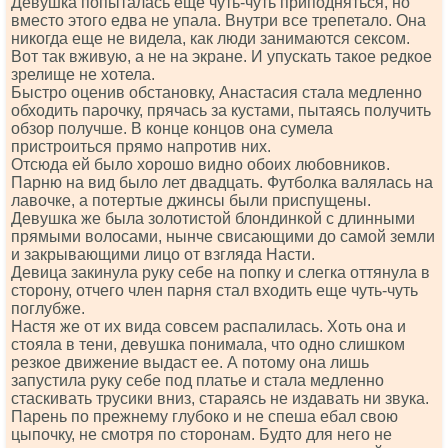
Девушка попыталась еще чуть-чуть приподняться, но
вместо этого едва не упала. Внутри все трепетало. Она
никогда еще не видела, как люди занимаются сексом.
Вот так вживую, а не на экране. И упускать такое редкое
зрелище не хотела.
Быстро оценив обстановку, Анастасия стала медленно
обходить парочку, прячась за кустами, пытаясь получить
обзор получше. В конце концов она сумела
пристроиться прямо напротив них.
Отсюда ей было хорошо видно обоих любовников.
Парню на вид было лет двадцать. Футболка валялась на
лавочке, а потертые джинсы были приспущены.
Девушка же была золотистой блондинкой с длинными
прямыми волосами, нынче свисающими до самой земли
и закрывающими лицо от взгляда Насти.
Девица закинула руку себе на попку и слегка оттянула в
сторону, отчего член парня стал входить еще чуть-чуть
поглубже.
Настя же от их вида совсем распалилась. Хоть она и
стояла в тени, девушка понимала, что одно слишком
резкое движение выдаст ее. А потому она лишь
запустила руку себе под платье и стала медленно
стаскивать трусики вниз, стараясь не издавать ни звука.
Парень по прежнему глубоко и не спеша ебал свою
цыпочку, не смотря по сторонам. Будто для него не