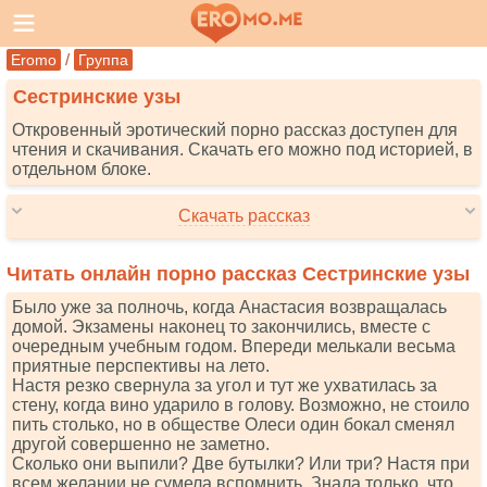
/
Eromo
Группа
Сестринские узы
Откровенный эротический порно рассказ доступен для
чтения и скачивания. Скачать его можно под историей, в
отдельном блоке.
Скачать рассказ
Читать онлайн порно рассказ Сестринские узы
Было уже за полночь, когда Анастасия возвращалась
домой. Экзамены наконец то закончились, вместе с
очередным учебным годом. Впереди мелькали весьма
приятные перспективы на лето.
Настя резко свернула за угол и тут же ухватилась за
стену, когда вино ударило в голову. Возможно, не стоило
пить столько, но в обществе Олеси один бокал сменял
другой совершенно не заметно.
Сколько они выпили? Две бутылки? Или три? Настя при
всем желании не сумела вспомнить. Знала только, что