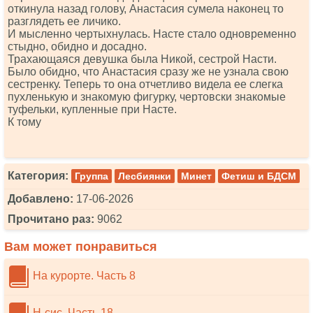
откинула назад голову, Анастасия сумела наконец то
разглядеть ее личико.
И мысленно чертыхнулась. Насте стало одновременно
стыдно, обидно и досадно.
Трахающаяся девушка была Никой, сестрой Насти.
Было обидно, что Анастасия сразу же не узнала свою
сестренку. Теперь то она отчетливо видела ее слегка
пухленькую и знакомую фигурку, чертовски знакомые
туфельки, купленные при Насте.
К тому
Категория:
Группа
Лесбиянки
Минет
Фетиш и БДСМ
Добавлено:
17-06-2026
Прочитано раз:
9062
Вам может понравиться
На курорте. Часть 8
Н-сис. Часть 18