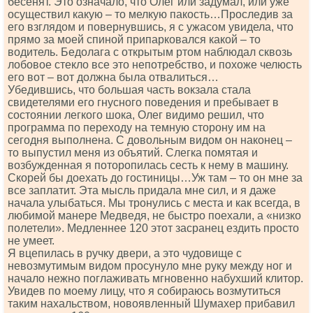
бесенят. Это означало, что Олег или задумал, или уже
осуществил какую – то мелкую пакость…Проследив за
его взглядом и повернувшись, я с ужасом увидела, что
прямо за моей спиной припарковался какой – то
водитель. Бедолага с открытым ртом наблюдал сквозь
лобовое стекло все это непотребство, и похоже челюсть
его вот – вот должна была отвалиться…
Убедившись, что большая часть вокзала стала
свидетелями его гнусного поведения и пребывает в
состоянии легкого шока, Олег видимо решил, что
программа по переходу на темную сторону им на
сегодня выполнена. С довольным видом он наконец –
то выпустил меня из объятий. Слегка помятая и
возбужденная я поторопилась сесть к нему в машину.
Скорей бы доехать до гостиницы…Уж там – то он мне за
все заплатит. Эта мысль придала мне сил, и я даже
начала улыбаться. Мы тронулись с места и как всегда, в
любимой манере Медведя, не быстро поехали, а «низко
полетели». Медленнее 120 этот засранец ездить просто
не умеет.
Я вцепилась в ручку двери, а это чудовище с
невозмутимым видом просунуло мне руку между ног и
начало нежно поглаживать мгновенно набухший клитор.
Увидев по моему лицу, что я собираюсь возмутиться
таким нахальством, новоявленный Шумахер прибавил