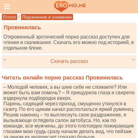
/
Eromo
Подчинение и унижение
Провинилась
Откровенный эротический порно рассказ доступен для
чтения и скачивания. Скачать его можно под историей, в
отдельном блоке.
Скачать рассказ
Читать онлайн порно рассказ Провинилась
– Молодой человек, а вы шею себе не сломаете? Или
может быть вам помочь? – Я прищурила глаза и свирепо
вздернула подбородок вверх.
Парень, сидящий через проход, смущенно уткнулся в
газету. По его щекам начал расползаться яркий румянец.
Решив наконец – то выплеснуть свое раздражение, я
вызывающе оглядела салон автобуса. Но, как по
команде, все мужчины, до этого плотоядно пожирающие
глазами мою грудь сразу начали делать вид, что пейзаж
за окном их интересует гораздо больше.