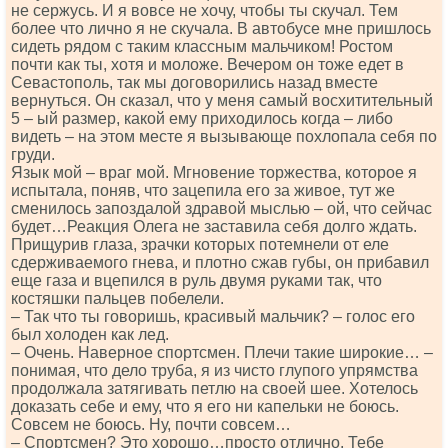
не сержусь. И я вовсе не хочу, чтобы ты скучал. Тем
более что лично я не скучала. В автобусе мне пришлось
сидеть рядом с таким классным мальчиком! Ростом
почти как ты, хотя и моложе. Вечером он тоже едет в
Севастополь, так мы договорились назад вместе
вернуться. Он сказал, что у меня самый восхитительный
5 – ый размер, какой ему приходилось когда – либо
видеть – на этом месте я вызывающе похлопала себя по
груди.
Язык мой – враг мой. Мгновение торжества, которое я
испытала, поняв, что зацепила его за живое, тут же
сменилось запоздалой здравой мыслью – ой, что сейчас
будет…Реакция Олега не заставила себя долго ждать.
Прищурив глаза, зрачки которых потемнели от еле
сдерживаемого гнева, и плотно сжав губы, он прибавил
еще газа и вцепился в руль двумя руками так, что
костяшки пальцев побелели.
– Так что ты говоришь, красивый мальчик? – голос его
был холоден как лед.
– Очень. Наверное спортсмен. Плечи такие широкие… –
понимая, что дело труба, я из чисто глупого упрямства
продолжала затягивать петлю на своей шее. Хотелось
доказать себе и ему, что я его ни капельки не боюсь.
Совсем не боюсь. Ну, почти совсем…
– Спортсмен? Это хорошо…просто отлично. Тебе