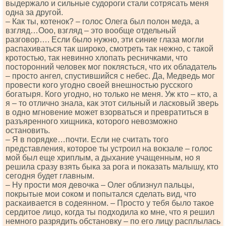
выдержало и сильные судороги стали сотрясать меня
одна за другой.
– Как ты, котенок? – голос Олега был полон меда, а
взгляд…Ооо, взгляд – это вообще отдельный
разговор…. Если было нужно, эти синие глаза могли
распахиваться так широко, смотреть так нежно, с такой
кротостью, так невинно хлопать ресничками, что
посторонний человек мог поклясться, что их обладатель
– просто ангел, спустившийся с небес. Да, Медведь мог
провести кого угодно своей внешностью русского
богатыря. Кого угодно, но только не меня. Уж кто – кто, а
я – то отлично знала, как этот сильный и ласковый зверь
в одно мгновение может взорваться и превратиться в
разъяренного хищника, которого невозможно
остановить.
– Я в порядке…почти. Если не считать того
представления, которое ты устроил на вокзале – голос
мой был еще хриплым, а дыхание учащенным, но я
решила сразу взять быка за рога и показать малышу, кто
сегодня будет главным.
– Ну прости моя девочка – Олег облизнул пальцы,
покрытые мои соком и попытался сделать вид, что
раскаивается в содеянном. – Просто у тебя было такое
сердитое лицо, когда ты подходила ко мне, что я решил
немного разрядить обстановку – по его лицу расплылась