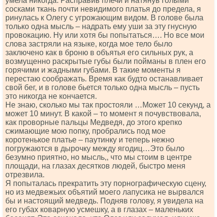
умела никогда. Расправив плечи и натянув голыми
сосками ткань почти невидимого платья до предела, я
ринулась к Олегу с угрожающим видом. В голове была
только одна мысль – надрать ему уши за эту гнусную
провокацию. Ну или хотя бы попытаться…. Но все мои
слова застряли на языке, когда мое тело было
заключено как в броню в объятья его сильных рук, а
возмущенно раскрытые губы были пойманы в плен его
горячими и жадными губами. В такие моменты я
перестаю соображать. Время как будто останавливает
свой бег, и в голове бьется только одна мысль – пусть
это никогда не кончается.
Не знаю, сколько мы так простояли …Может 10 секунд, а
может 10 минут. В какой – то момент я почувствовала,
как проворные пальцы Медведя, до этого крепко
сжимающие мою попку, пробрались под мое
коротенькое платье – паутинку и теперь нежно
погружаются в дырочку между ягодиц…Это было
безумно приятно, но мысль,, что мы стоим в центре
площади, на глазах десятков людей, быстро меня
отрезвила.
Я попыталась прекратить эту порнографическую сцену,
но из медвежьих объятий моего лапусика не вырвался
бы и настоящий медведь. Подняв голову, я увидела на
его губах коварную усмешку, а в глазах – маленьких