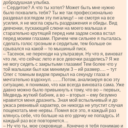
добродушная улыбка.
– Сердитое? А что ты хотел? Может быть мне нужно
было похвалить тебя? Ты же так профессионально
раздевал взглядом эту пигалицу! – не смотря на все
усилия, я не могла скрыть раздражения и обиды. Вид
девчонки, пускающей слюни на моего малыша и
старательно крутящей перед ним задом снова встал
перед моими глазами. Причем чем сильнее я пыталась
сделать голос грозным и сердитым, тем больше он
срывался на какой – то мышиный писк.
– Тасенок, не переходи на ультразвук. Ну что я, виноват
что ли, что сейчас лето и все девочки разделись? Я же
не могу сидеть с закрытыми глазами! Тем более что у
той малышки был как минимум 3 – ий размер…. – тут
Олег с томным видом прикрыл на секунду глаза и
мечтательно вздохнул. ……Потом, анализируя всю эту
ситуацию, я понимаю, что как всегда виновата сама. Уже
давно можно было привыкнуть к тому, что во – первых,
Медведь жуткий бабник, а во – вторых – ему безумно
нравится меня дразнить. Зная мой вспыльчивый и до
ужаса ревнивый характер, он никогда не упустит случая
пощекотать мне нервы. Помня все это, я каждый раз
клянусь себе, что больше на его удочку не попадусь. И
каждый раз все повторяется…
– Ну что ты, мое сокровище…Конечно я тебя понимаю и