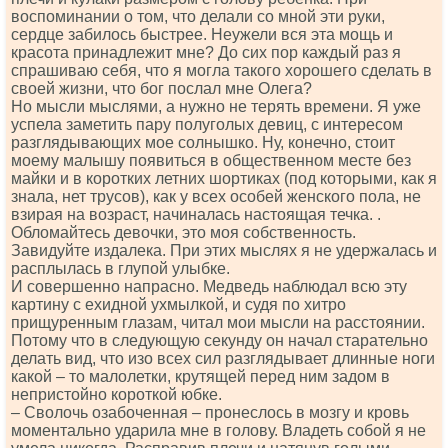
воспоминании о том, что делали со мной эти руки,
сердце забилось быстрее. Неужели вся эта мощь и
красота принадлежит мне? До сих пор каждый раз я
спрашиваю себя, что я могла такого хорошего сделать в
своей жизни, что бог послал мне Олега?
Но мысли мыслями, а нужно не терять времени. Я уже
успела заметить пару полуголых девиц, с интересом
разглядывающих мое солнышко. Ну, конечно, стоит
моему малышу появиться в общественном месте без
майки и в коротких летних шортиках (под которыми, как я
знала, нет трусов), как у всех особей женского пола, не
взирая на возраст, начиналась настоящая течка. .
Обломайтесь девочки, это моя собственность.
Завидуйте издалека. При этих мыслях я не удержалась и
расплылась в глупой улыбке.
И совершенно напрасно. Медведь наблюдал всю эту
картину с ехидной ухмылкой, и судя по хитро
прищуренным глазам, читал мои мысли на расстоянии.
Потому что в следующую секунду он начал старательно
делать вид, что изо всех сил разглядывает длинные ноги
какой – то малолетки, крутящей перед ним задом в
непристойно короткой юбке.
– Сволочь озабоченная – пронеслось в мозгу и кровь
моментально ударила мне в голову. Владеть собой я не