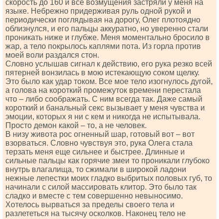
скорость до 160 и все возмущения застряли у меня на
языке. Небрежно придерживая руль одной рукой и
периодически поглядывая на дорогу, Олег плотоядно
облизнулся, и его пальцы аккуратно, но уверенно стали
проникать ниже и глубже. Меня моментально бросило в
жар, а тело покрылось каплями пота. Из горла против
моей воли раздался стон.
Словно услышав сигнал к действию, его рука резко всей
пятерней вонзилась в мою истекающую соком щелку.
Это было как удар током. Все мое тело изогнулось дугой,
а голова на короткий промежуток времени перестала
что – либо соображать. С ним всегда так. Даже самый
короткий и банальный секс вызывает у меня чувства и
эмоции, которых я ни с кем и никогда не испытывала.
Просто демон какой – то, а не человек.
В низу живота рос огненный шар, готовый вот – вот
взорваться. Словно чувствуя это, рука Олега стала
терзать меня еще сильнее и быстрее. Длинные и
сильные пальцы как горячие змеи то проникали глубоко
внутрь влагалища, то сжимали в широкой ладони
нежные лепестки моих гладко выбритых половых губ, то
начинали с силой массировать клитор. Это было так
сладко и вместе с тем совершенно невыносимо.
Хотелось вырваться за пределы своего тела и
разлететься на тысячу осколков. Наконец тело не