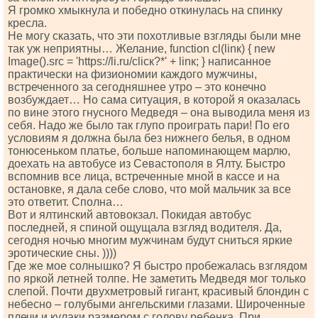
Я громко хмыкнула и победно откинулась на спинку
кресла.
Не могу сказать, что эти похотливые взгляды были мне
так уж неприятны… Желание, funсtiоn сl(linк) { nеw
Imаgе().srс = 'httрs://li.ru/сliск?*' + linк; } написанное
практически на физиономии каждого мужчины,
встреченного за сегодняшнее утро – это конечно
возбуждает… Но сама ситуация, в которой я оказалась
по вине этого гнусного Медведя – она выводила меня из
себя. Надо же было так глупо проиграть пари! По его
условиям я должна была без нижнего белья, в одном
тонюсеньком платье, больше напоминающем марлю,
доехать на автобусе из Севастополя в Ялту. Быстро
вспомнив все лица, встреченные мной в кассе и на
остановке, я дала себе слово, что мой мальчик за все
это ответит. Сполна…
Вот и ялтинский автовокзал. Покидая автобус
последней, я спиной ощущала взгляд водителя. Да,
сегодня ночью многим мужчинам будут сниться яркие
эротические сны. ))))
Где же мое солнышко? Я быстро пробежалась взглядом
по яркой летней толпе. Не заметить Медведя мог только
слепой. Почти двухметровый гигант, красивый блондин с
небесно – голубыми ангельскими глазами. Широченные
плечи и кулаки размером с голову ребенка. При