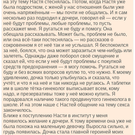
на эту тему Настя стеснялась. Потом, когда Настя уже
была подростком, с женой у нас отношения были уже
очень напряжённым — мы почти не общались. И я сам
несколько раз подходил к дочери, говорил ей — если у
неё будут проблемы, любые проблемы, то пусть
расскажет мне. Я ругаться не буду и помогу. Она
обещала рассказывать. Может быть, проблем не было,
или она всё-таки постеснялась — но рассказов о
сокровенном я от неё так и не услышал. Я беспокоился
за неё, боялся, что она может заразиться чем-нибудь или
залететь. Однажды даже поборол своё смущение и
сказал ей, что если у неё будут проблемы с покупкой
средств предохранения — я могу помочь. Ругаться не
буду и без всяких вопросов куплю то, что нужно. К моему
удивлению, дочка только улыбнулась и сказала, что
учтёт, и что я на неё и так никогда не ругаюсь. А таблетки
им в школе тётка-гинеколог выписывает всем, кому
надо, и презервативы тоже у неё можно купить. Я
порадовался наличию такого продвинутого гинеколога в
школе. И на этом наше с Настей общение на тему секса
закончилось.
Ближе к поступлению Насти в институт у меня
появилось желание к дочери. К тому времени она уже не
была похожа на маленькую девочку. Выросла сильно, и
грудь появилась. Дочка стала главной героиней моих