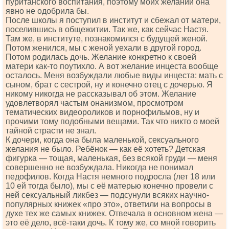
пуританского воспитания, поэтому моих желаний она
явно не одобрила бы.
После школы я поступил в институт и сбежал от матери,
поселившись в общежитии. Так же, как сейчас Настя.
Там же, в институте, познакомился с будущей женой.
Потом женился, мы с женой уехали в другой город.
Потом родилась дочь. Желание конкретно к своей
матери как-то поутихло. А вот желание инцеста вообще
осталось. Меня возбуждали любые виды инцеста: мать с
сыном, брат с сестрой, ну и конечно отец с дочерью. Я
никому никогда не рассказывал об этом. Желание
удовлетворял частым онанизмом, просмотром
тематических видеороликов и порнофильмов, ну и
прочими тому подобными вещами. Так что никто о моей
тайной страсти не знал.
К дочери, когда она была маленькой, сексуального
желания не было. Ребёнок — как её хотеть? Детская
фигурка — тощая, маленькая, без всякой груди — меня
совершенно не возбуждала. Никогда не понимал
педофилов. Когда Настя немного подросла (лет 18 или
10 ей тогда было), мы с её матерью конечно провели с
ней сексуальный ликбез — подсунули всяких научно-
популярных книжек «про это», ответили на вопросы в
духе тех же самых книжек. Отвечала в основном жена —
это её дело, всё-таки дочь. К тому же, со мной говорить