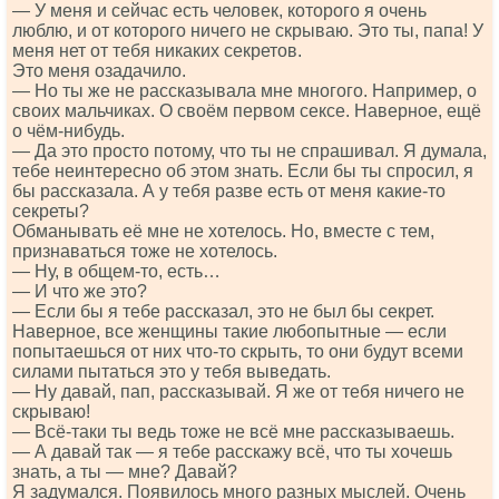
— У меня и сейчас есть человек, которого я очень
люблю, и от которого ничего не скрываю. Это ты, папа! У
меня нет от тебя никаких секретов.
Это меня озадачило.
— Но ты же не рассказывала мне многого. Например, о
своих мальчиках. О своём первом сексе. Наверное, ещё
о чём-нибудь.
— Да это просто потому, что ты не спрашивал. Я думала,
тебе неинтересно об этом знать. Если бы ты спросил, я
бы рассказала. А у тебя разве есть от меня какие-то
секреты?
Обманывать её мне не хотелось. Но, вместе с тем,
признаваться тоже не хотелось.
— Ну, в общем-то, есть…
— И что же это?
— Если бы я тебе рассказал, это не был бы секрет.
Наверное, все женщины такие любопытные — если
попытаешься от них что-то скрыть, то они будут всеми
силами пытаться это у тебя выведать.
— Ну давай, пап, рассказывай. Я же от тебя ничего не
скрываю!
— Всё-таки ты ведь тоже не всё мне рассказываешь.
— А давай так — я тебе расскажу всё, что ты хочешь
знать, а ты — мне? Давай?
Я задумался. Появилось много разных мыслей. Очень