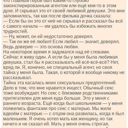
что главный герой был каким-то глубоко
законспирированным агентом или ещё кем-то в этом
духе. И скрывал это от своей любимой девушки. Это мне
запомнилось, так как после фильма дочка сказала:
— Если бы он это от неё не скрывал и рассказал бы всё
с самого начала — им удалось бы избежать многих
трудностей.
— Ну, может, он ей недостаточно доверял.
— Так он же её любил! Если любил — значит, доверял.
Ведь доверие — это основа любви.
На некоторое время я задумался над её словами.
Сейчас я живу один. А если бы у меня была любимая
девушка, стал бы я рассказывать ей всё-всё-всё? Нет,
вряд ли. Я, конечно, не специальный агент, но своя
тайна у меня была. Такая, о которой я вообще никому не
рассказывал.
Тайна эта касалась моих сексуальных предпочтений.
Дело в том, что мне нравится инцест. Обычный секс
тоже возбуждает. Но секс с близкими родственниками
притягателен для меня куда больше. Это у меня с
раннего возраста. Ещё когда был школьником — у меня
появились фантазии про секс с матерью. Мы жили
вдвоём с матерью — с отцом она развелась, когда я был
маленьким. Я очень хотел мать как женщину, но так
ничего и не сказал ей. Мать у меня очень строгая,