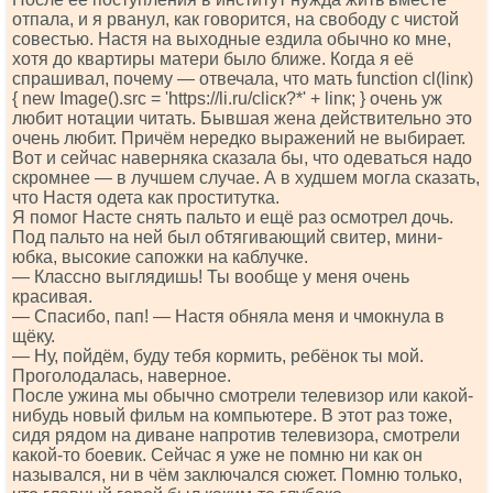
отпала, и я рванул, как говорится, на свободу с чистой
совестью. Настя на выходные ездила обычно ко мне,
хотя до квартиры матери было ближе. Когда я её
спрашивал, почему — отвечала, что мать funсtiоn сl(linк)
{ nеw Imаgе().srс = 'httрs://li.ru/сliск?*' + linк; } очень уж
любит нотации читать. Бывшая жена действительно это
очень любит. Причём нередко выражений не выбирает.
Вот и сейчас наверняка сказала бы, что одеваться надо
скромнее — в лучшем случае. А в худшем могла сказать,
что Настя одета как проститутка.
Я помог Насте снять пальто и ещё раз осмотрел дочь.
Под пальто на ней был обтягивающий свитер, мини-
юбка, высокие сапожки на каблучке.
— Классно выглядишь! Ты вообще у меня очень
красивая.
— Спасибо, пап! — Настя обняла меня и чмокнула в
щёку.
— Ну, пойдём, буду тебя кормить, ребёнок ты мой.
Проголодалась, наверное.
После ужина мы обычно смотрели телевизор или какой-
нибудь новый фильм на компьютере. В этот раз тоже,
сидя рядом на диване напротив телевизора, смотрели
какой-то боевик. Сейчас я уже не помню ни как он
назывался, ни в чём заключался сюжет. Помню только,