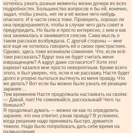
хотелось узнать разные моменты жизни дочери во всех
подробностях. Большинство вопросов я бы ей, конечно,
задал, чтобы узнать, нет ли в её жизни чего-нибудь
опасного. И в части секса тоже. Проверить, хорошо ли
она предохраняется, чтобы в случае чего дать совет и
предупредить. Но было и просто интересно, с кем и как
она занималась и занимается сексом. Сама мысль о
таком рассказе возбуждала. С другой стороны — мне
всё ещё не хотелось говорить ей о своих пристрастиях.
Однако, здесь тоже возникали сомнения. Что, если всё-
таки рассказать? Вдруг она не будет считать меня
извращенцем? А вдруг даже согласится? Хотя этот
вариант казался мне просто невероятным. Кроме всего
этого, я был уверен, что, если я не расскажу, Настя будет
долго и упорно пытаться вытянуть из меня правду. Что
же делать? Вот если бы можно было узнать её реакцию
заранее…
Тем временем Настя продолжала настаивать на своём:
— Давай, пап! Не сомневайся, рассказывай! Чего ты
боишься?
Я продолжал думать — можно ли как-то определить
заранее, что она ответит, узнав правду? В условиях,
когда решение надо принимать быстро, думается
тяжело. Надо было попробовать дать себе время на
размышления.