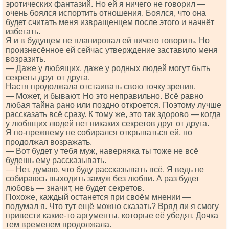
эротических фантазий. Но ей я ничего не говорил —
очень боялся испортить отношения. Боялся, что она
будет считать меня извращенцем после этого и начнёт
избегать.
Я и в будущем не планировал ей ничего говорить. Но
произнесённое ей сейчас утверждение заставило меня
возразить.
— Даже у любящих, даже у родных людей могут быть
секреты друг от друга.
Настя продолжала отстаивать свою точку зрения.
— Может, и бывают. Но это неправильно. Всё равно
любая тайна рано или поздно откроется. Поэтому лучше
рассказать всё сразу. К тому же, это так здорово — когда
у любящих людей нет никаких секретов друг от друга.
Я по-прежнему не собирался открываться ей, но
продолжал возражать.
— Вот будет у тебя муж, наверняка ты тоже не всё
будешь ему рассказывать.
— Нет, думаю, что буду рассказывать всё. Я ведь не
собираюсь выходить замуж без любви. А раз будет
любовь — значит, не будет секретов.
Похоже, каждый останется при своём мнении —
подумал я. Что тут ещё можно сказать? Вряд ли я смогу
привести какие-то аргументы, которые её убедят. Дочка
тем временем продолжала.