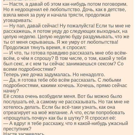
— Настя, а давай об этом как-нибудь потом поговорим.
Но я недооценил её любопытство. Дочь, как в детстве,
взяла меня за руку и начала трясти, продолжая
уговаривать:
— Ну пап, давай сейчас! Ну пожалуйста! Если ты мне не
расскажешь, я потом уеду до следующих выходных, на
целую неделю. Целую неделю буду раздумывать, что же
ты от меня скрываешь. Я же умру от любопытства!
Продолжая тянуть время, я спросил:
— И что, ты готова правдиво рассказать мне обо всём-
всём, о чём я спрошу? В том числе, о том, какой у тебя
был секс, и с кем ты сейчас занимаешься сексом? Со
всеми подробностями?
Теперь уже дочка задумалась. Но ненадолго.
— Да, я готова тебе обо всём рассказать. С любыми
подробностями, какими хочешь. Хочешь, прямо сейчас
начну?
Её слова очень возбудили меня. Вот бы можно было
послушать её, а самому не рассказывать. Но так мне не
хотелось делать. Если бы всё-таки узнать, как она
отреагирует на моё желание. А что, если попробовать
«прощупать почву» как бы в шутку? Я спросил её:
— А вдруг я тебе расскажу, что я какой-нибудь ужасный
преступник?
Настя засмеялась.