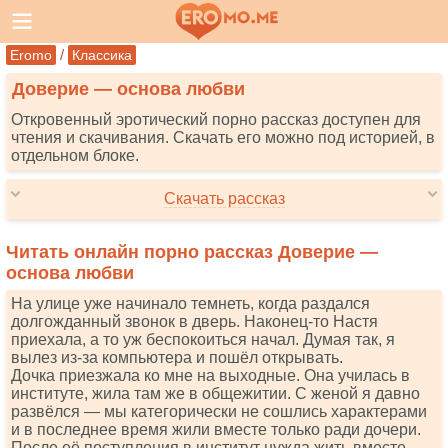
/
Eromo
Классика
Доверие — основа любви
Откровенный эротический порно рассказ доступен для
чтения и скачивания. Скачать его можно под историей, в
отдельном блоке.
Скачать рассказ
Читать онлайн порно рассказ Доверие —
основа любви
На улице уже начинало темнеть, когда раздался
долгожданный звонок в дверь. Наконец-то Настя
приехала, а то уж беспокоиться начал. Думая так, я
вылез из-за компьютера и пошёл открывать.
Дочка приезжала ко мне на выходные. Она училась в
институте, жила там же в общежитии. С женой я давно
развёлся — мы категорически не сошлись характерами
и в последнее время жили вместе только ради дочери.
После её поступления в институт нужда жить вместе