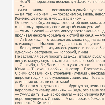
— Чем?! — пораженно воскликнул Василис, не по
— Ну.
.. хи-хи… вином… — оскалилась в улыбке русалка.
— Да, так, ни о чем… — покраснел он, вновь, нево
Конечно, девчонки, я угощу вас вином…
Отложив флейту, он подал хвостатой деве мех, и, о
открытому горлышку своими «рыбьими» устами!
— Уммм, вкусно! — через минуту восторженно вы
проливая несколько хмельных струй на себя. — Что
— Из Беотии… — отозвался он, снова подняв взг
«лимонку». — Именно там делают самые лучшие 
— Да неужели?! — изумилась ундина, и, весело бле
одноликой сестренке. — Попробуй, Инна!
Не заставляя себя просить дважды, вторая русалк
вину и, минуту спустя, также извлекла из себя вос
— Спасибо, тебе, Василис, что уважил нас… — за 
Юлия. — Ты очень необычный сатир… Прекрасны
С сими словами, она, стрельнув «лупами», неожид
широкой груди и выступающему животику! Повела,
длинными острыми ноготками!
— Да, не за что, девчонки… — буркнул он, невольн
вероломного «заигрывания». — Ведь, это ваше озер
— Ууууу, да ты ещё и скромняга! — воскликнула Юл
переглянувшись с Инной. — А мы просто обожаем с
сестренка?! Хи-хи-хи!