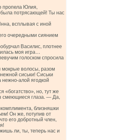
о пропела Юлия,
е была потрясающей! Ты нас
Инна, всплывая с иной
 его очередными сиянием
обурчал Василис, плотнее
вилась моя игра…
певучим голоском спросила
ди мокрые волосы, разом
нежной сиськи! Сиськи
а нежно-алой ягодкой
 «богатство», но, тут же
в смеющиеся глаза. — Да,
о комплимента, близняшки
м! Он же, потупив от
что его добротный член,
я!
ишь ли, ты, теперь нас и