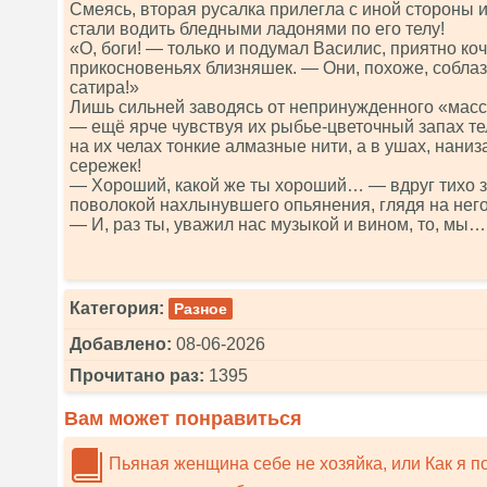
Смеясь, вторая русалка прилегла с иной стороны и,
стали водить бледными ладонями по его телу!
«О, боги! — только и подумал Василис, приятно ко
прикосновеньях близняшек. — Они, похоже, собла
сатира!»
Лишь сильней заводясь от непринужденного «масс
— ещё ярче чувствуя их рыбье-цветочный запах те
на их челах тонкие алмазные нити, а в ушах, нани
сережек!
— Хороший, какой же ты хороший… — вдруг тихо 
поволокой нахлынувшего опьянения, глядя на него
— И, раз ты, уважил нас музыкой и вином, то, мы
Категория:
Разное
Добавлено:
08-06-2026
Прочитано раз:
1395
Вам может понравиться
Пьяная женщина себе не хозяйка, или Как я п