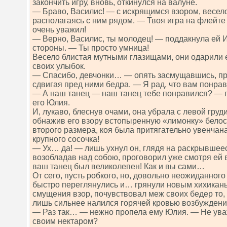
закончить игру, вновь, откинулся на валуне.
— Браво, Василис! — с искрящимся взором, весел
располагаясь с ним рядом. — Твоя игра на флейт
очень уважил!
— Верно, Василис, ты молодец! — поддакнула ей 
стороны. — Ты просто умница!
Весело блистая мутными глазищами, они одарили
своих улыбок.
— Спасибо, девчонки… — опять засмущавшись, пр
сдвигая пред ними бедра. — Я рад, что вам понра
— А наш танец — наш танец тебе понравился? — 
его Юлия.
И, лукаво, блеснув очами, она убрала с левой гру
обнажив его взору встопыренную «лимонку» белос
второго размера, коя была притягательно увенчан
крупного сосочка!
— Ух… да! — лишь ухнул он, глядя на раскрывшееся
возобладав над собою, проговорил уже смотря ей 
ваш танец был великолепен! Как и вы сами…
От сего, пусть робкого, но, довольно неожиданног
быстро переглянулись и… грянули новым хихиканье
смущения взор, почувствовал меж своих бедер то, 
лишь сильнее налился горячей кровью возбуждени
— Раз так… — нежно пропела ему Юлия. — Не уваж
своим нектаром?