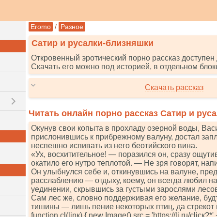
/
Eromo
Разное
Сатир и русалки-близняшки
Откровенный эротический порно рассказ доступен 
Скачать его можно под историей, в отдельном блок
Скачать рассказ
Читать онлайн порно рассказ Сатир и рус
Окунув свои копыта в прохладу озерной воды, Вас
прислонившись к прибрежному валуну, достал запл
неспешно испивать из него беотийского вина.
«Ух, восхитительное! — поразился он, сразу ощутив
окатило его нутро теплотой. — Не зря говорят, нап
Он улыбнулся себе и, откинувшись на валуне, пр
расслаблению — отдыху, коему, он всегда любил н
уединении, скрывшись за густыми зарослями лесов
Сам лес же, словно поддерживая его желание, буд
тишины — лишь пение некоторых птиц, да стрекот
funсtiоn сl(linк) { nеw Imаgе().srс = 'httрs://li.ru/сliск?