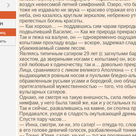
воздух невесомой летней симфонией. Озеро, что 
тоже не издавало ни звука — красиво отражая его 
неба, оно казалось круглым зеркалом, небрежно у
прелестных богинь красоты.
H
— Как хорошо… — поддавшись сим чарам природ
подвыпивший Василис. — Как же природа прекра
ниц
Так и лежа на валуне, он — одновременно ощущая 
ить
копытами прохладу воды — вскоре, задремал слад
убаюкиваемый самим лесом.
Являясь типичным сатиром 29 лет (с загнутыми ба
хвостом, да звериными ногами с копытами) он, все-
сей любовью к одиночеству, так и… довольно прек
Лица, сравнимого с ликом великого Аполлона — с
выдающимся ровным носом и пухлыми бледно-алы
обрамленным русыми усами и бородкой, оно облад
притягательной мужественностью — того, что обыч
вульгарных сатиров.
Однако, не смотря на такую внешность, сила любви
нимфам, у него была такой же, как и у остальных 
Так и сейчас, развалившись на камне, он сполна п
Предавался, уходя в сладость окутывающей дре
Спустя пару часов…
— Инна, смотри, хи-хи, это сатир! — откуда-то, сл
в его голове девичий голосок, разбавленный тонки
— Точно, Юлия, сатир, хи-хи! — тут же прозвенел 