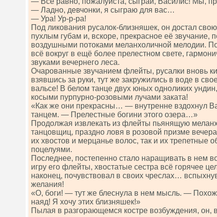
— Все равно, пожалуйста, сыграй, Василис! Мы, п
— Ладно, девчонки, я сыграю для вас…
— Ура! Ур-р-ра!
Под ликования русалок-близняшек, он достал свою
пухлым губам и, вскоре, прекрасное её звучание, 
воздушными потоками меланхоличной мелодии. По
всё вокруг в ещё более прелестном свете, гармон
звуками вечернего леса.
Очарованные звучанием флейты, русалки вновь кин
взявшись за руки, тут же закружились в воде в с
вальсе! В белом танце двух юных одноликих ундин
косыми пурпурно-розовыми лучами заката!
«Как же они прекрасны… — внутренне вздохнул Ва
танцем. — Прелестные богини этого озера…»
Продолжая извлекать из флейты пьянящую меланхо
танцовщиц, праздно ловя в розовой призме вечера
их хвостов и мерцанье волос, так и их трепетные 
поцелуями.
Последнее, постепенно стало наращивать в нем в
игру его флейты, хвостатые сестра всё горячее цел
наконец, почувствовал в своих чреслах… вспыхну
желания!
«О, боги! — тут же блеснула в нем мысль. — Похоже
наяд! Я хочу этих близняшек!»
Пылая в разгорающемся костре возбуждения, он, 