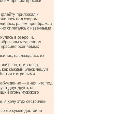
росим-просим-просим!
 флейту, приложил к
полилось над озером
лилось, разом преображая
ично сплетаясь с извечными
улись в озеро, и,
воеобразном медленном
, красиво осеняемых
силис, наслаждаясь их
лию, он, взирал на
, как каждый блеск чешуи
объятия с игривыми
озбуждение — видя, что под
уют друг друга, он,
вший огонь мужского
, я хочу этих сестричек-
все же сумев достойно