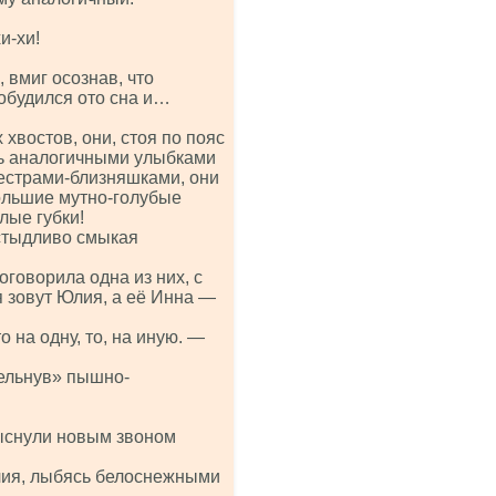
и-хи!
вмиг осознав, что
робудился ото сна и…
хвостов, они, стоя по пояс
сь аналогичными улыбками
сестрами-близняшками, они
ольшие мутно-голубые
лые губки!
 стыдливо смыкая
говорила одна из них, с
 зовут Юлия, а её Инна —
на одну, то, на иную. —
рельнув» пышно-
ыснули новым звоном
ия, лыбясь белоснежными