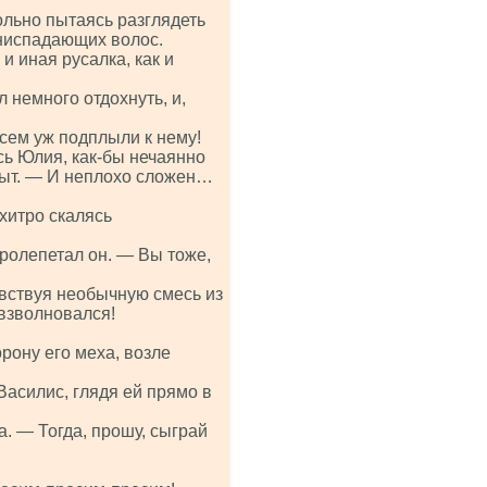
льно пытаясь разглядеть
 ниспадающих волос.
и иная русалка, как и
 немного отдохнуть, и,
всем уж подплыли к нему!
ь Юлия, как-бы нечаянно
пыт. — И неплохо сложен…
хитро скалясь
олепетал он. — Вы тоже,
увствуя необычную смесь из
 взволновался!
орону его меха, возле
асилис, глядя ей прямо в
. — Тогда, прошу, сыграй