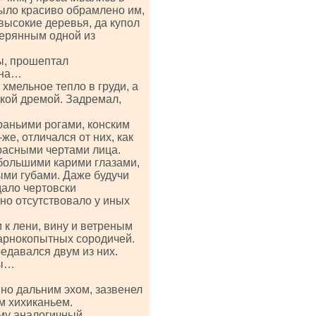
было красиво обрамлено им,
высокие деревья, да купол
терянным одной из
ы, прошептал
сна…
хмельное тепло в груди, а
кой дремой. Задремал,
раньими рогами, конским
же, отличался от них, как
расными чертами лица.
 большими карими глазами,
ми губами. Даже будучи
ало чертовски
но отсутствовало у иных
 к лени, вину и ветреным
парнокопытных сородичей.
редавался двум из них.
мы…
овно дальним эхом, зазвенел
м хихиканьем.
ему аналогичный.