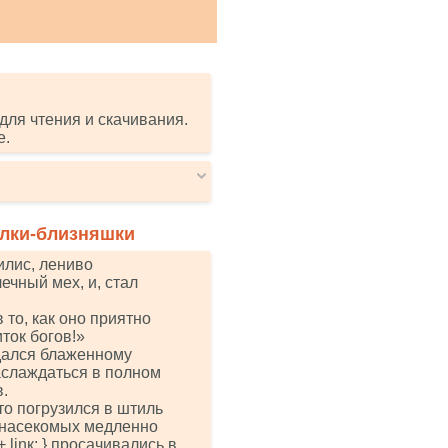
для чтения и скачивания.
е.
алки-близняшки
илис, лениво
ечный мех, и, стал
 то, как оно приятно
иток богов!»
едался блаженному
аслаждаться в полном
.
то погрузился в штиль
 насекомых медленно
*' + linк; } просачивались в