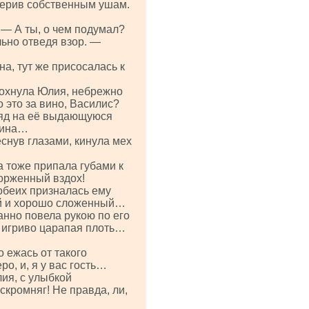
верив собственным ушам.
 — А ты, о чем подумал?
льно отведя взор. —
на, тут же присосалась к
дохнула Юлия, небрежно
 это за вино, Василис?
ляд на её выдающуюся
вина…
снув глазами, кинула мех
а тоже припала губами к
торженный вздох!
обеих призналась ему
й и хорошо сложенный…
анно повела рукою по его
 игриво царапая плоть…
о ежась от такого
о, и, я у вас гость…
ия, с улыбкой
кромняг! Не правда, ли,