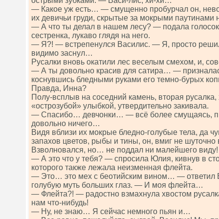
острыми зубками. — Васи-лис, хи-хи…
— Какое уж есть… — смущенно пробурчал он, нево
их девичьи груди, скрытые за мокрыми паутинами
— А что ты делал в нашем лесу? — подала голосок 
сестренка, лукаво глядя на него.
— Я?! — встрепенулся Василис. — Я, просто решил
видимо заснул…
Русалки вновь окатили лес веселым смехом, и, со
— А ты довольно красив для сатира… — призналас
коснувшись бледными руками его темно-бурых ко
Правда, Инна?
Полу-всплыв на соседний камень, вторая русалка, 
«острозубой» улыбкой, утвердительно закивала.
— Спасибо… девчонки… — всё более смущаясь, пр
довольно ничего…
Видя вблизи их мокрые бледно-голубые тела, да ч
запахов цветов, рыбы и тины, он, вмиг не шуточно
Взволновался, но… не поддал ни малейшего виду!
— А это что у тебя? — спросила Юлия, кивнув в ст
которого также лежала неизменная флейта.
— Это… это мех с беотийским вином… — ответил В
голубую муть больших глаз. — И моя флейта…
— Флейта?! — радостно взмахнула хвостом русалка
нам что-нибудь!
— Ну, не знаю… Я сейчас немного пьян и…