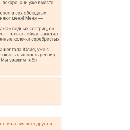
 вскоре, они уже вместе,
ченея в сих обоюдных
зняют меня! Меня —
ажа» водных сестриц, он
л — только сейчас заметил
занные колечки серебристых
зашептала Юлия, уже с
 сквозь пышность ресниц.
… Мы уважим тебя
отеряла лучшего друга и