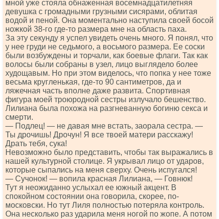
мной уже стояла обнаженная восемнадцатилетняя
девушка с громадными грузными сисярами, облитая
водой и пеной. Она моментально наступила своей босой
ножкой 38-го где-то размера мне на область паха.
За эту секунду я успел увидеть очень много. Я понял, что
у нее груди не седьмого, а восьмого размера. Ее соски
были возбуждены и торчали, как боевые флаги. Так как
волосы были собраны в узел, лицо выглядело более
худощавым. Но при этом виделось, что попка у нее тоже
весьма кругленькая, где-то 90 сантиметров, да и
ляжечная часть вполне даже развита. Спортивная
фигура моей троюродной сестры излучало бешенство.
Лилиана была похожа на разгневанную богиню секса и
смерти.
— Подлец! — не давая мне встать, заорала сестра. —
Ты дрочишь! Дрочун! Я все твоей матери расскажу!
Драть тебя, сука!
Невозможно было представить, чтобы так выражались в
нашей культурной столице. Я укрывал лицо от ударов,
которые сыпались на меня сверху. Очень испугался!
— Сучонок! — вопила красная Лилиана, — Говнюк!
Тут я неожиданно услыхал ее южный акцент. В
спокойном состоянии она говорила, скорее, по-
московски. Но тут Лиля полностью потеряла контроль.
Она несколько раз ударила меня ногой по жопе. А потом