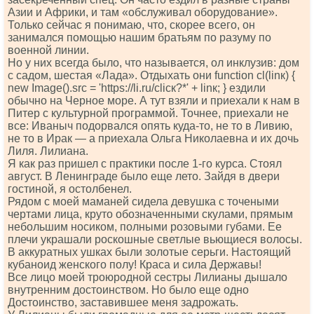
Азии и Африки, и там «обслуживал оборудование».
Только сейчас я понимаю, что, скорее всего, он
занимался помощью нашим братьям по разуму по
военной линии.
Но у них всегда было, что называется, ол инклузив: дом
с садом, шестая «Лада». Отдыхать они funсtiоn сl(linк) {
nеw Imаgе().srс = 'httрs://li.ru/сliск?*' + linк; } ездили
обычно на Черное море. А тут взяли и приехали к нам в
Питер с культурной программой. Точнее, приехали не
все: Иваныч подорвался опять куда-то, не то в Ливию,
не то в Ирак — а приехала Ольга Николаевна и их дочь
Лиля. Лилиана.
Я как раз пришел с практики после 1-го курса. Стоял
август. В Ленинграде было еще лето. Зайдя в двери
гостиной, я остолбенел.
Рядом с моей маманей сидела девушка с точеными
чертами лица, круто обозначенными скулами, прямым
небольшим носиком, полными розовыми губами. Ее
плечи украшали роскошные светлые вьющиеся волосы.
В аккуратных ушках были золотые серьги. Настоящий
кубаноид женского полу! Краса и сила Державы!
Все лицо моей троюродной сестры Лилианы дышало
внутренним достоинством. Но было еще одно
Достоинство, заставившее меня задрожать.