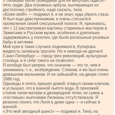
У Лилианы были громадные для ее метр-шестьдесят-
пять груди. Два огромных арбуза, выпирающих из
достаточно стройного, надо сказать, тела.
«Боже мой!» — подумал я, и не знал, куда убрать глаза.
Я был еще девственником, и очень стеснялся
проявления своей сексуальной похоти. Я, признаюсь,
лет с 12 рассматривал картины старинных мастеров в
Эрмитаже и Русском музее, особенно и длительно
задерживаясь у полотен, где были роскошные розовые
бабы в неглиже.
Мой хуек в таких случаях поднимался, Куперова
жидкость заливала труселя. Но я никогда не дрочил!
Санкт-Петербург — город трех революций, культурная
столица, и я себе такого не позволял.
Я вообще был уверен, что онанизм — это то, чем я
занимаюсь: т. е., возбуждение. Словом, я же был очень
домашним мальчиком. И не забывайте, на дворе стоял
1986 год.
Однажды я опять пришел домой, открыл своим ключом,
и услышал, что в ванной льется вода. В прихожей
стояли тапки матери и двоюродной тетки, их сумок а
«гостевые» вьетнамки Лилианы отсутствовали. Я
резонно понял, что Лиля в доме одна — и сейчас в
ванной.
«Это мой звездный шанс!» — подумал я. Тихо, на