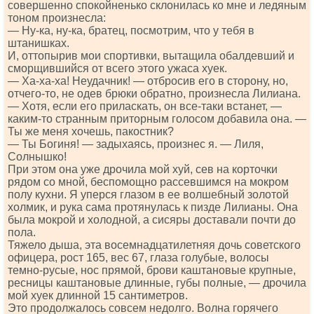
совершенно спокойненько склонилась ко мне и ледяным
тоном произнесла:
— Ну-ка, ну-ка, братец, посмотрим, что у тебя в
штанишках.
И, оттопырив мои спортивки, вытащила обалдевший и
сморщившийся от всего этого ужаса хуек.
— Ха-ха-ха! Неудачник! — отбросив его в сторону, но,
отчего-то, не одев брюки обратно, произнесла Лилиана.
— Хотя, если его приласкать, он все-таки встанет, —
каким-то странным приторным голосом добавила она. —
Ты же меня хочешь, пакостник?
— Ты Богиня! — задыхаясь, произнес я. — Лиля,
Солнышко!
При этом она уже дрочила мой хуй, сев на корточки
рядом со мной, беспомощно рассевшимся на мокром
полу кухни. Я уперся глазом в ее волшебный золотой
холмик, и рука сама протянулась к пизде Лилианы. Она
была мокрой и холодной, а сисяры доставали почти до
пола.
Тяжело дыша, эта восемнадцатилетняя дочь советского
офицера, рост 165, вес 67, глаза голубые, волосы
темно-русые, нос прямой, брови каштановые крупные,
ресницы каштановые длинные, губы полные, — дрочила
мой хуек длинной 15 сантиметров.
Это продолжалось совсем недолго. Волна горячего