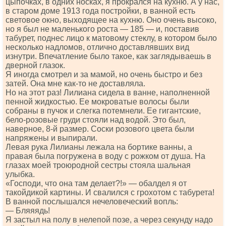
цыпочках, в одних носках, я прокрался на кухню. А у нас,
в старом доме 1913 года постройки, в ванной есть
световое окно, выходящее на кухню. Оно очень высоко,
но я был не маленького роста — 185 — и, поставив
табурет, поднес лицо к матовому стеклу, в котором было
несколько надломов, отлично доставлявших вид
изнутри. Впечатление было такое, как заглядываешь в
дверной глазок.
Я иногда смотрел и за мамой, но очень быстро и без
затей. Она мне как-то не доставляла.
Но на этот раз! Лилиана сидела в ванне, наполненной
пенной жидкостью. Ее мокроватые волосы были
собраны в пучок и слегка потемнели. Ее гигантские,
бело-розовые груди стояли над водой. Это был,
наверное, 8-й размер. Соски розового цвета были
напряжены и выпирали.
Левая рука Лилианы лежала на бортике ванны, а
правая была погружена в воду с рожком от душа. На
глазах моей троюродной сестры стояла шальная
улыбка.
«Господи, что она там делает?!» — обалдел я от
такойдикой картины. И свалился с грохотом с табурета!
В ванной послышался нечеловеческий вопль:
— Бляяядь!
Я застыл на полу в нелепой позе, а через секунду надо