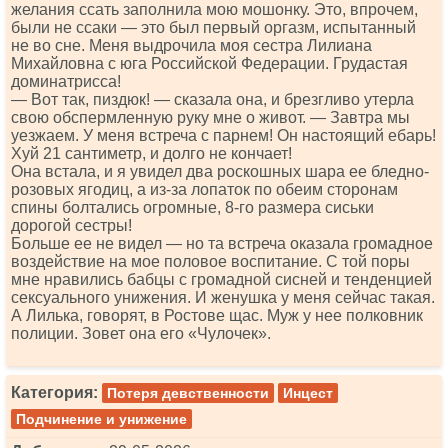
желания ссать заполнила мою мошонку. Это, впрочем,
были не ссаки — это был первый оргазм, испытанный
не во сне. Меня выдрочила моя сестра Лилиана
Михайловна с юга Российской Федерации. Грудастая
доминатрисса!
— Вот так, пиздюк! — сказала она, и брезгливо утерла
свою обспермленную руку мне о живот. — Завтра мы
уезжаем. У меня встреча с парнем! Он настоящий ебарь!
Хуй 21 сантиметр, и долго не кончает!
Она встала, и я увидел два роскошных шара ее бледно-
розовых ягодиц, а из-за лопаток по обеим сторонам
спины болтались огромные, 8-го размера сиськи
дорогой сестры!
Больше ее не видел — но та встреча оказала громадное
воздействие на мое половое воспитание. С той поры
мне нравились бабцы с громадной сисней и тенденцией
сексуального унижения. И женушка у меня сейчас такая.
А Лилька, говорят, в Ростове щас. Муж у нее полковник
полиции. Зовет она его «Чулочек».
Категория:
Потеря девственности
Инцест
Подчинение и унижение