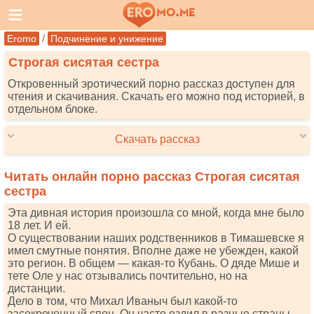
/
Eromo
Подчинение и унижение
Строгая сисятая сестра
Откровенный эротический порно рассказ доступен для
чтения и скачивания. Скачать его можно под историей, в
отдельном блоке.
Скачать рассказ
Читать онлайн порно рассказ Строгая сисятая
сестра
Эта дивная история произошла со мной, когда мне было
18 лет. И ей.
О существовании наших родственников в Тимашевске я
имел смутные понятия. Вполне даже не убежден, какой
это регион. В общем — какая-то Кубань. О дяде Мише и
тете Оле у нас отзывались почтительно, но на
дистанции.
Дело в том, что Михал Иваныч был какой-то
засекреченный спец. Он часто ездил в разные страны