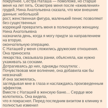
покрупнее. Сестра Наташа — помоложе, но старше
меня на лет пять. Осмотрев меня после «вживления»
грудей, Нина Анатольевна сказала, что мои внешние
данные: небольшой
рост, женственная фигура, маленький пенис позволяют
без существенных
коррекций превратить меня в полноценную женщину.
Нина Анатольевна
назначила день, когда я могу придти за направлением
на вторую.
окончательную операцию.
С Наташей у меня сложились дружеские отношения.
Она приносила
лекарства, смазывала ранки, объясняла, как нужно
ухаживать за сосками.
Дотрагиваясь до них, однажды пошутила: .
Почувствовав мое волнение, она добавила как бы
невзначай:
И она засмеялась,
заглядывая мне в глаза и наслаждаясь произведенным
эффектом.
Вместе с Наташей в женскую баню… Сердце мое
колотилось. Она видела,
что я покраснел. Перед последним визитом в клинику я
полностью изменил