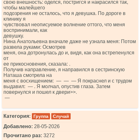
свою внешность: оделся, постригся и накрасился так,
чтобы малейшего
подозрения не осталось, что я девушка. По дороге в
клинику я
чувствовал неописуемое волнение оттого, что меня
воспринимали, как
девушку.
Нина Анатольевна вначале даже не узнала меня: Потом
развела руками: Осмотрев
меня, она дотронулась до и, видя, как она встрепенулся
от
ее прикосновения, сказала: .
Получив направление, я направился в сестринскую
Наташа смотрела на
меня с восхищением: — — — Я покраснел и с трудом
выдавил: — . Я молчал, опустив глаза. Затем
повернулся и пошел к двери>>.
—
Категория:
Группа
Случай
Добавлено:
28-05-2026
Прочитано раз:
3272