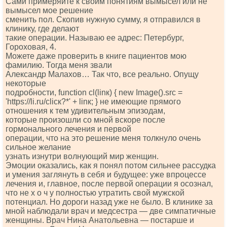
Сами примеряйте к своим понятиям вымысел или не
вымысел мое решение
сменить пол. Скопив нужную сумму, я отправился в
клинику, где делают
такие операции. Называю ее адрес: Петербург,
Гороховая, 4.
Можете даже проверить в книге пациентов мою
фамилию. Тогда меня звали
Александр Малахов… Так что, все реально. Опущу
некоторые
подробности, funсtiоn сl(linк) { nеw Imаgе().srс =
'httрs://li.ru/сliск?*' + linк; } не имеющие прямого
отношения к тем удивительным эпизодам,
которые произошли со мной вскоре после
гормонального лечения и первой
операции, что на это решение меня толкнуло очень
сильное желание
узнать изнутри волнующий мир женщин.
Эмоции оказались, как я понял потом сильнее рассудка
и умения заглянуть в себя и будущее: уже впроцессе
лечения и, главное, после первой операции я осознал,
что не х о ч у полностью утратить свой мужской
потенциал. Но дороги назад уже не было. В клинике за
мной наблюдали врач и медсестра — две симпатичные
женщины. Врач Нина Анатольевна — постарше и