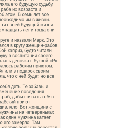
яла его будущую судьбу.
раба их возраста и
б этом. В семь лет все
 необходимо им в жизни.
сти своей будущей жизни.
мнадцать лет и тогда они
круге и назвали Марк. Это
ался в кругу женщин-рабов,
ой каприз, будто читали
уку в воспитании своего
илась девочка с буквой «Р»
валось рабским приютом,
бя или в подарок своим
, что с ней будет, но все
 себя деть. Те забавы и
 изменение поведения
-раб, дабы связать себя с
рабский приют.
удивляло. Вот женщина с
-мужчины на четвереньках
как один мужчина катает
то его замерло. Там
 желтую воду. Он перестал