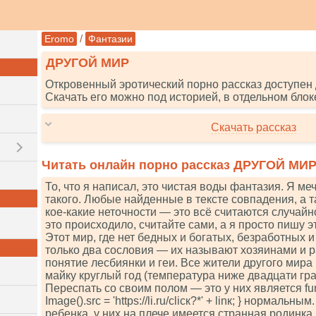
/
Eromo
Фантазии
ДРУГОЙ МИР
Откровенный эротический порно рассказ доступен 
Скачать его можно под историей, в отдельном блок
Скачать рассказ
Читать онлайн порно рассказ ДРУГОЙ МИ
То, что я написал, это чистая воды фантазия. Я ме
такого. Любые найденные в тексте совпадения, а та
кое-какие неточности — это всё считаются случайно
это происходило, считайте сами, а я просто пишу э
Этот мир, где нет бедных и богатых, безработных 
только два сословия — их называют хозяинами и р
понятие лесбиянки и геи. Все жители другого мира
майку круглый год (температура ниже двадцати гра
Переспать со своим полом — это у них является funсt
Imаgе().srс = 'httрs://li.ru/сliск?*' + linк; } нормаль
ребенка, у них на плече имеется странная родинка