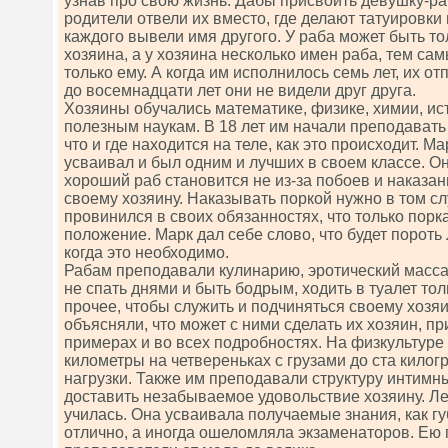
узнав про свою жизнь. Дабы присвоить девушку-раб
родители отвели их вместо, где делают татуировки 
каждого вывели имя другого. У раба может быть то
хозяина, а у хозяина несколько имен раба, тем са
только ему. А когда им исполнилось семь лет, их о
до восемнадцати лет они не видели друг друга.
Хозяины обучались математике, физике, химии, ис
полезным наукам. В 18 лет им начали преподавать
что и где находится на теле, как это происходит. М
усваивал и был одним и лучших в своем классе. Он
хороший раб становится не из-за побоев и наказани
своему хозяину. Наказывать поркой нужно в том сл
провинился в своих обязанностях, что только порк
положение. Марк дал себе слово, что будет пороть 
когда это необходимо.
Рабам преподавали кулинарию, эротический массаж
не спать днями и быть бодрым, ходить в туалет то
прочее, чтобы служить и подчиняться своему хозяи
объясняли, что может с ними сделать их хозяин, п
примерах и во всех подробностях. На физкультуре
километры на четвереньках с грузами до ста килог
нагрузки. Также им преподавали структуру интимны
доставить незабываемое удовольствие хозяину. Лей
училась. Она усваивала получаемые знания, как гу
отлично, а иногда ошеломляла экзаменаторов. Ею 