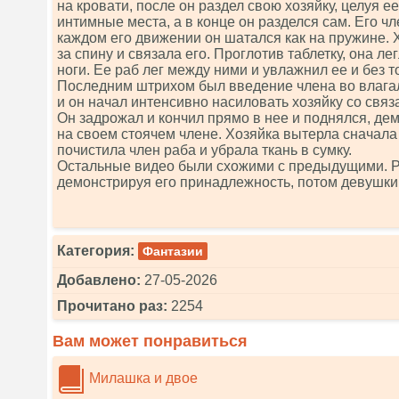
на кровати, после он раздел свою хозяйку, целуя 
интимные места, а в конце он разделся сам. Его ч
каждом его движении он шатался как на пружине. Х
за спину и связала его. Проглотив таблетку, она ле
ноги. Ее раб лег между ними и увлажнил ее и без т
Последним штрихом был введение члена во влага
и он начал интенсивно насиловать хозяйку со связ
Он задрожал и кончил прямо в нее и поднялся, де
на своем стоячем члене. Хозяйка вытерла сначала 
почистила член раба и убрала ткань в сумку.
Остальные видео были схожими с предыдущими. Р
демонстрируя его принадлежность, потом девушки
Категория:
Фантазии
Добавлено:
27-05-2026
Прочитано раз:
2254
Вам может понравиться
Милашка и двое