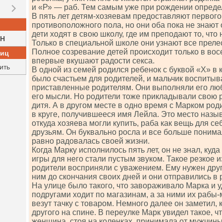
и «Р» — раб. Тем самым уже при рождении определ
В пять лет детям-хозяевам предоставляют первого 
противоположного пола, но они оба пока не знают о
дети ходят в свою школу, где им преподают то, что
H
Только в специальной школе они узнают все преле
Полное созревание детей происходит только в восе
ниц
впервые вкушают радости секса.
ить
В одной из семей родился ребенок с буквой «Х» в 
было счастьем для родителей, и мальчик воспитыв
приставленные родителям. Они выполняли его люб
его мысли. Но родители тоже прикладывали свою р
дитя. А в другом месте в одно время с Марком род
в круге, получившееся имя Лейла. Это место назы
откуда хозяева могли купить, раба как вещь для се
друзьям. Он буквально росла и все больше понимала
равно радовалась своей жизни.
Когда Марку исполнилось пять лет, он не знал, куда
игры для него стали пустым звуком. Такое резкое
родители восприняли с уважением. Ему нужен друг
ним до скончания своих дней и они отправились в 
На улице было такого, что завораживало Марка и 
подругами ходит по магазинам, а за ними их рабы
везут тачку с товаром. Немного далее он заметил, 
другого на спине. В переулке Марк увидел такое, ч
женщина, стоя на коленках, принимала от мужчины