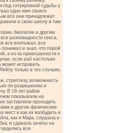
а к своему ребенку,
и под татуировкой судьбы у
лько одно имя своего
мым все они принадлежат
тправили в свою школу и там
тории, биологии и другим
 все разновидности секса,
арк все впитывал, все
 понимал и знал, что порой
й, а из-за привязанности к
учае, если раб настолько
а может исправить
Лейлу только в тех случаях,
, стриптизу, возможность
лько по разрешению и
ну. В 18 лет рабов
ричем показывали на
 их заставляли проходить
рамм и другие физические
х мест и как их возбудить и
ла, как и Марк, слушала и
бка, и сдавала зачеты на
гордились все