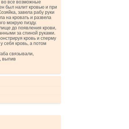
ее во все возможные
лен был налит кровью и при
озяйка, завела рабу руки
гла на кровать и развела
ого мокрую пизду.
лище до появления крови,
анными за спиной руками.
монстрируя кровь и сперму
у себя кровь, а потом
аба связывали,
, выпив