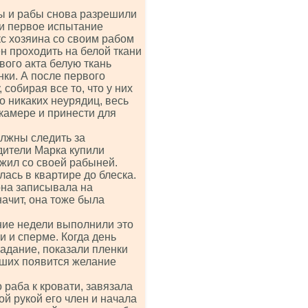
ны и рабы снова разрешили
ти первое испытание
с хозяина со своим рабом
н проходить на белой ткани
вого акта белую ткань
нки. А после первого
 собирая все то, что у них
о никаких неурядиц, весь
камере и принести для
олжны следить за
одители Марка купили
 жил со своей рабыней.
ась в квартире до блеска.
она записывала на
начит, она тоже была
ние недели выполнили это
и и сперме. Когда день
задание, показали пленки
вших появится желание
 раба к кровати, завязала
ой рукой его член и начала