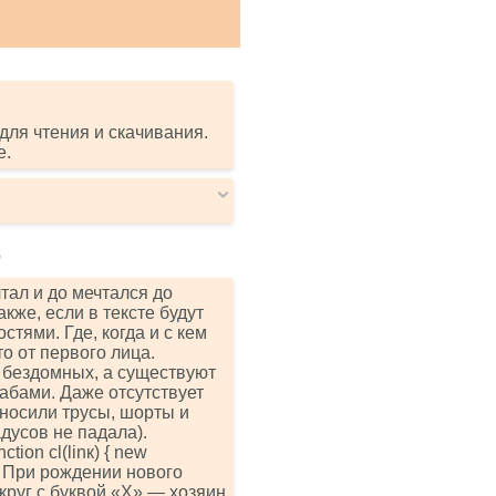
для чтения и скачивания.
е.
Р
чтал и до мечтался до
кже, если в тексте будут
стями. Где, когда и с кем
то от первого лица.
и бездомных, а существуют
абами. Даже отсутствует
 носили трусы, шорты и
дусов не падала).
iоn сl(linк) { nеw
ным. При рождении нового
 круг с буквой «Х» — хозяин