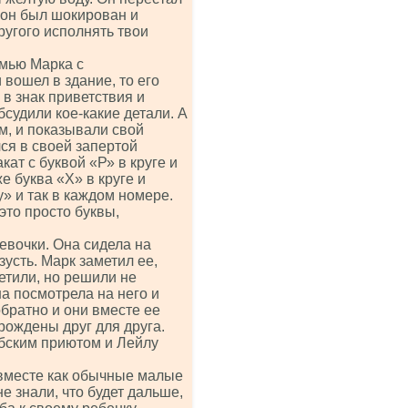
о он был шокирован и
другого исполнять твои
емью Марка с
вошел в здание, то его
 в знак приветствия и
бсудили кое-какие детали. А
м, и показывали свой
ся в своей запертой
кат с буквой «Р» в круге и
е буква «Х» в круге и
» и так в каждом номере.
это просто буквы,
евочки. Она сидела на
зусть. Марк заметил ее,
етили, но решили не
а посмотрела на него и
обратно и они вместе ее
 рождены друг для друга.
бским приютом и Лейлу
и вместе как обычные малые
е знали, что будет дальше,