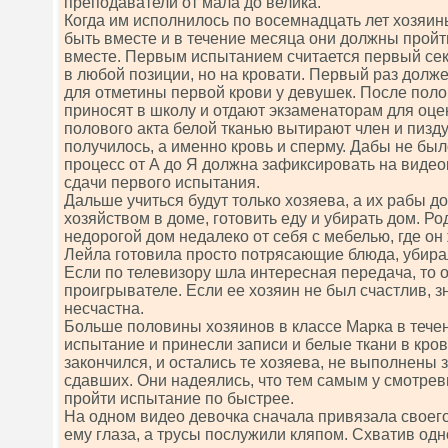
преподаватели от мала до велика.
Когда им исполнилось по восемнадцать лет хозяи
быть вместе и в течение месяца они должны прой
вместе. Первым испытанием считается первый сек
в любой позиции, но на кровати. Первый раз долже
для отметины первой крови у девушек. После поло
приносят в школу и отдают экзаменаторам для оце
полового акта белой тканью вытирают член и пизду,
получилось, а именно кровь и сперму. Дабы не был
процесс от А до Я должна зафиксировать на видео
сдачи первого испытания.
Дальше учиться будут только хозяева, а их рабы д
хозяйством в доме, готовить еду и убирать дом. Р
недорогой дом недалеко от себя с мебелью, где он
Лейла готовила просто потрясающие блюда, убирал
Если по телевизору шла интересная передача, то 
проигрывателе. Если ее хозяин не был счастлив, з
несчастна.
Больше половины хозяинов в классе Марка в тече
испытание и принесли записи и белые ткани в кров
закончился, и остались те хозяева, не выполнены 
сдавших. Они надеялись, что тем самым у смотре
пройти испытание по быстрее.
На одном видео девочка сначала привязала своего
ему глаза, а трусы послужили кляпом. Схватив одн