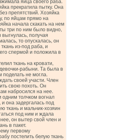
азжимала яйца своего раба.
зяйка прекратила пытку. Она
 без препятствий. Хозяйка
у, по яйцам прямо на
яйка начала скакать на нем
ты три по ним было видно,
я выгнулась, получая
малась, то опускалась, он
ткань из-под раба, и
 его спермой и положила в
елил ткань на кровати,
 девочки-рабыни. Та была в
м поделать не могла.
ждать своей участи. Член
лить свою похоть. Он
сам набросился на нее.
и одним толчком вогнал
, и она задергалась под
ую ткань и мальчик-хозяин
гаться под ним и ждала
 нее, он вытер свой член и
нь в пакет.
воему первому
рабу постелить белую ткань