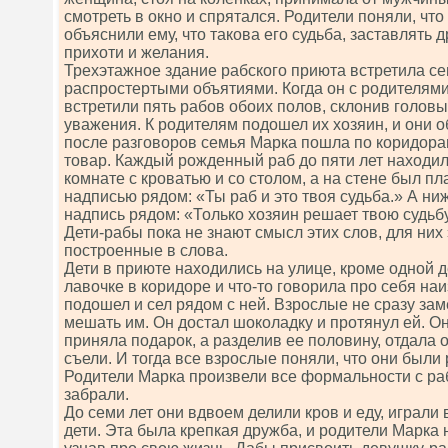
смотреть в окно и спрятался. Родители поняли, чт
объяснили ему, что такова его судьба, заставлять 
прихоти и желания.
Трехэтажное здание рабского приюта встретила с
распростертыми объятиями. Когда он с родителями 
встретили пять рабов обоих полов, склонив головы
уважения. К родителям подошел их хозяин, и они о
после разговоров семья Марка пошла по коридора
товар. Каждый рожденный раб до пяти лет находил
комнате с кроватью и со столом, а на стене был пла
надписью рядом: «Ты раб и это твоя судьба.» А ниж
надпись рядом: «Только хозяин решает твою судьбу
Дети-рабы пока не знают смысл этих слов, для них 
построенные в слова.
Дети в приюте находились на улице, кроме одной д
лавочке в коридоре и что-то говорила про себя наи
подошел и сел рядом с ней. Взрослые не сразу зам
мешать им. Он достал шоколадку и протянул ей. Он
приняла подарок, а разделив ее половину, отдала 
съели. И тогда все взрослые поняли, что они были
Родители Марка произвели все формальности с ра
забрали.
До семи лет они вдвоем делили кров и еду, играл
дети. Эта была крепкая дружба, и родители Марка н