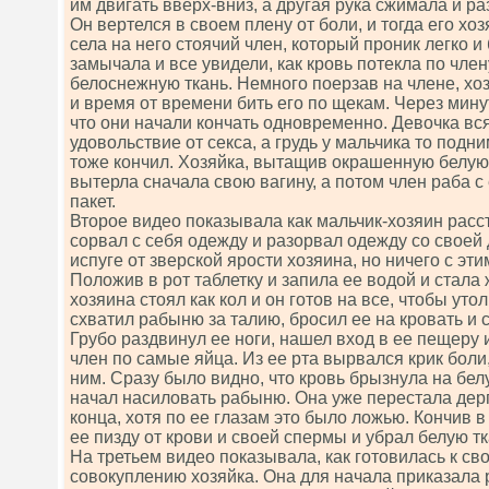
им двигать вверх-вниз, а другая рука сжимала и р
Он вертелся в своем плену от боли, и тогда его хо
села на него стоячий член, который проник легко и
замычала и все увидели, как кровь потекла по член
белоснежную ткань. Немного поерзав на члене, хоз
и время от времени бить его по щекам. Через мину
что они начали кончать одновременно. Девочка вс
удовольствие от секса, а грудь у мальчика то подни
тоже кончил. Хозяйка, вытащив окрашенную белую 
вытерла сначала свою вагину, а потом член раба с
пакет.
Второе видео показывала как мальчик-хозяин расст
сорвал с себя одежду и разорвал одежду со своей
испуге от зверской ярости хозяина, но ничего с эти
Положив в рот таблетку и запила ее водой и стала 
хозяина стоял как кол и он готов на все, чтобы уто
схватил рабыню за талию, бросил ее на кровать и 
Грубо раздвинул ее ноги, нашел вход в ее пещеру 
член по самые яйца. Из ее рта вырвался крик боли
ним. Сразу было видно, что кровь брызнула на бел
начал насиловать рабыню. Она уже перестала дер
конца, хотя по ее глазам это было ложью. Кончив в
ее пизду от крови и своей спермы и убрал белую тка
На третьем видео показывала, как готовилась к с
совокуплению хозяйка. Она для начала приказала 