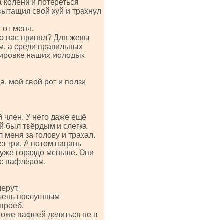
а колени и потереться
вытащил свой хуй и трахнул
 от меня.
ого нас принял? Для жены
, а среди правильных
лировке наших молодых
а, мой свой рот и ползи
 член. У него даже ещё
уй был твёрдым и слегка
л меня за голову и трахал.
ез три. А потом пацаны
 уже гораздо меньше. Они
 с вафлёром.
ерут.
 очень послушным
проёб.
тоже вафлей делиться не в