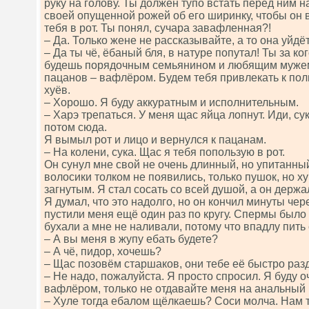
руку на голову. Ты должен тупо встать перед ним н
своей опущенной рожей об его ширинку, чтобы он 
тебя в рот. Ты понял, сучара завафленная?!
– Да. Только жене не рассказывайте, а то она уйдёт
– Да ты чё, ёбаный бля, в натуре попутал! Ты за к
будешь порядочным семьянином и любящим мужем
пацанов – вафлёром. Будем тебя привлекать к по
хуёв.
– Хорошо. Я буду аккуратным и исполнительным.
– Харэ трепаться. У меня щас яйца лопнут. Иди, сук
потом сюда.
Я вымыл рот и лицо и вернулся к пацанам.
– На колени, сука. Щас я тебя попользую в рот.
Он сунул мне свой не очень длинный, но упитанный
волосики толком не появились, только пушок, но х
загнутым. Я стал сосать со всей душой, а он держа
Я думал, что это надолго, но он кончил минуты чер
пустили меня ещё один раз по кругу. Спермы было
бухали а мне не наливали, потому что впадлу пить
– А вы меня в жупу ебать будете?
– А чё, пидор, хочешь?
– Щас позовём старшаков, они тебе её быстро разд
– Не надо, пожалуйста. Я просто спросил. Я буду
вафлёром, только не отдавайте меня на анальный 
– Хуле тогда ебалом щёлкаешь? Соси молча. Нам 