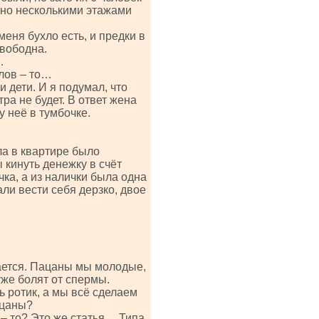
, но несколькими этажами
меня бухло есть, и предки в
свободна.
…
елов – то…
и дети. И я подумал, что
тра не будет. В ответ жена
у неё в тумбочке.
ла в квартире было
 кинуть денежку в счёт
чка, а из налички была одна
али вести себя дерзко, двое
ирается. Пацаны мы молодые,
уже болят от спермы.
ь ротик, а мы всё сделаем
ацаны?
 – то? Это же статья… Типа