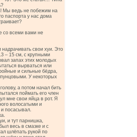
ь?
ь! Мы ведь не побежим на
 то паспорта у нас дома
страивает?
же со всеми вами не
и надрачивать свои хуи. Это
 – 15 см, с крупными
овал запах этих молодых
ытаться вырваться или
тройные и сильные бёдра,
и пунцовыми. У некоторых
олову, а потом начал бить
 пытался поймать его член
нул мне свои яйца в рот. Я
ного волосатыми и
 и посасывал.
ка.
и, и тут парнишка,
был весь в смазке и с
тал шлёпать рукой по