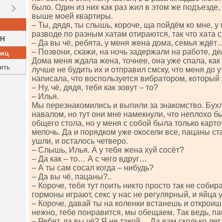
было. Один из них как раз жил в этом же подъезде
выше моей квартиры.
– Ты, дядя, ты слышь, короче, ща пойдём ко мне, у 
разводе по разным хатам отираются, так что хата 
H
– Да вы чё, ребята, у меня жена дома, семья ждёт
– Позвони, скажи, на ночь задержали на работе, д
ниц
Дома меня ждала жена, точнее, она уже спала, как 
ить
лучше не будить их и отправил смску, что меня до у
написала, что воспользуется вибратором, который 
– Ну, чё, дядя, тебя как зовут – то?
– Илья.
Мы перезнакомились и выпили за знакомство. Бух
навалом, но тут они мне намекнули, что неплохо бы
общего стола, но у меня с собой была только карто
мелочь. Да и порядком уже окосели все, пацаны ст
ушли, и осталось четверо.
– Слышь, Илья. А у тебя жена хуй сосёт?
– Да как – то… А с чего вдруг…
– А ты сам сосал когда – нибудь?
– Да вы чё, пацаны?..
– Короче, тебя тут поить никто просто так не соб
гормоны играют, секс у нас не регулярный, и яйца 
– Короче, давай ты на коленки встанешь и откроиш
нежно, тебе понравится, мы обещаем. Так ведь, п
– Ребят, да вы чё? Я не такой… Да вам сколько лет