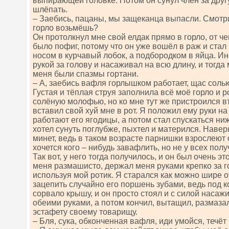
выпирающей головке. Потом он сунул член за друг
шлёпать.
– Заебись, пацаны, мы защеканца выпасли. Смотри,
горло возьмёшь?
Он протолкнул мне свой елдак прямо в горло, от че
было пофиг, потому что он уже вошёл в раж и стал
носом в курчавый лобок, а подбородком в яйца. И
рукой за голову и насаживал на всю длину, и тогда 
меня были спазмы гортани.
– А, заебись вафля горлышком работает, щас солью
Густая и тёплая струя заполнила всё моё горло и ро
солёную молофью, но ко мне тут же пристроился в
вставил свой хуй мне в рот. Я положил ему руки на
работают его ягодицы, а потом стал спускаться ни
хотел сунуть поглубже, пыхтел и матерился. Навер
минет, ведь в таком возрасте парнишки взрослеют 
хочется кого – нибудь завафлить, но не у всех полу
Так вот, у него тогда получилось, и он был очень э
меня размашисто, держал меня руками крепко за г
используя мой ротик. Я старался как можно шире о
зацепить случайно его поршень зубами, ведь под к
сорвало крышу, и он просто стоял и с силой насаж
обеими руками, а потом кончил, вытащил, размаза
эстафету своему товарищу.
– Бля, сука, обконченная вафля, иди умойся, течёт 