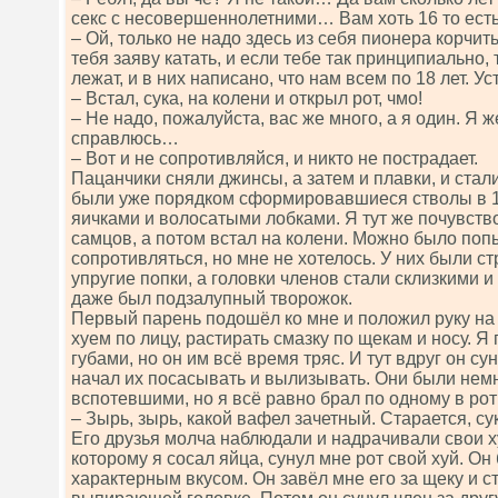
секс с несовершеннолетними… Вам хоть 16 то ест
– Ой, только не надо здесь из себя пионера корчит
тебя заяву катать, и если тебе так принципиально,
лежат, и в них написано, что нам всем по 18 лет. У
– Встал, сука, на колени и открыл рот, чмо!
– Не надо, пожалуйста, вас же много, а я один. Я 
справлюсь…
– Вот и не сопротивляйся, и никто не пострадает.
Пацанчики сняли джинсы, а затем и плавки, и стал
были уже порядком сформировавшиеся стволы в 13
яичками и волосатыми лобками. Я тут же почувств
самцов, а потом встал на колени. Можно было поп
сопротивляться, но мне не хотелось. У них были с
упругие попки, а головки членов стали склизкими 
даже был подзалупный творожок.
Первый парень подошёл ко мне и положил руку на г
хуем по лицу, растирать смазку по щекам и носу. Я
губами, но он им всё время тряс. И тут вдруг он су
начал их посасывать и вылизывать. Они были нем
вспотевшими, но я всё равно брал по одному в рот
– Зырь, зырь, какой вафел зачетный. Старается, су
Его друзья молча наблюдали и надрачивали свои ху
которому я сосал яйца, сунул мне рот свой хуй. Он 
характерным вкусом. Он завёл мне его за щеку и с