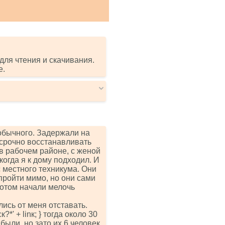
для чтения и скачивания.
е.
обычного. Задержали на
 срочно восстанавливать
 в рабочем районе, с женой
когда я к дому подходил. И
 местного техникума. Они
пройти мимо, но они сами
потом начали мелочь
лись от меня отставать.
iск?*' + linк; } тогда около 30
были, но зато их 6 человек