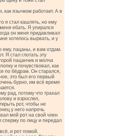
ую щёку и тоже стал
 как язычком работает. А в
го я стал кашлять, но ему
 меня ебать. Я упирался
ногда он меня придавливал
мне хотелось вырвать, и у
 ему, пацаны, и вам отдам.
т. Я стал глотать эту
торой пацанчик и молча
 попку и почувствовал, как
же по бёдрам. Он старался,
ное, это был его первый
очень бурно, им всё время
чается.
тому рад, потому что трахал
олову и взрослел,
ткрыть рот, чтобы не
онец у него напрочь
ивал мой рот на свой член
л сперму по лицу и передал
всё, и рот помой.