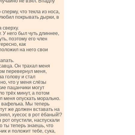
лучайно не взял. Впадлу
сперму, что текла из носа,
 любил покрывать дырки, в
 сверху.
у. У него был чуть длиннее,
уть, поэтому его член
ересно, как
положил на него свои
лапать.
савца. Он трахал меня
отом перевернул меня,
за голову и стал
но, что у меня слёзы
кие пацанчики могут
о трёх минут, а потом
ал меня опускать морально.
а вафелька. Мы теперь
тут же должен вставать на
нял, хуесос в рот ёбаный!?
 рот опустили, наспускали
то ты теперь знаешь, что
чик и положит тебе, сука,