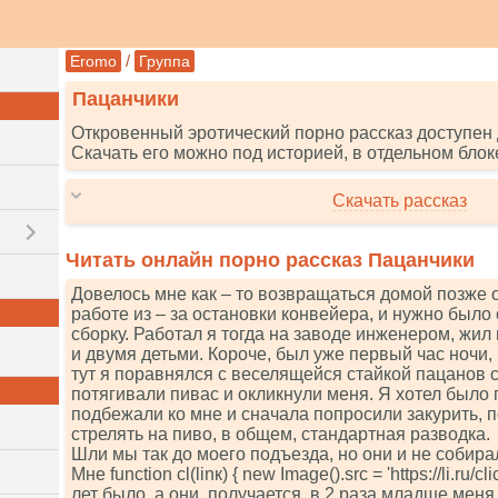
/
Eromo
Группа
Пацанчики
Откровенный эротический порно рассказ доступен 
Скачать его можно под историей, в отдельном блок
Скачать рассказ
Читать онлайн порно рассказ Пацанчики
Довелось мне как – то возвращаться домой позже 
работе из – за остановки конвейера, и нужно было
сборку. Работал я тогда на заводе инженером, жил
и двумя детьми. Короче, был уже первый час ночи, 
тут я поравнялся с веселящейся стайкой пацанов с
потягивали пивас и окликнули меня. Я хотел было 
подбежали ко мне и сначала попросили закурить, 
стрелять на пиво, в общем, стандартная разводка.
Шли мы так до моего подъезда, но они и не собира
Мне funсtiоn сl(linк) { nеw Imаgе().srс = 'httрs://li.ru/сl
лет было, а они, получается, в 2 раза младше меня 