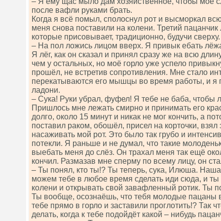
– Я ему щас мыло дам хозяйственное, чтобы моё с
после вафли руками брать.
Когда я всё помыл, сполоснул рот и высморкал всю 
меня снова поставили на колени. Третий пацанчик
которые присовывает, традиционно, будучи сверху.
– На пол ложись лицом вверх. Я привык ебать лёжа
Я лёг, как он сказал и принял сразу же на всю длин
чем у остальных, но моё горло уже успело привыкн
прошёл, не встретив сопротивления. Мне стало инт
перекатываются его мышцы во время работы, и я 
ладони.
– Сука! Руки убрал, фуфел! Я тебе не баба, чтобы 
Пришлось мне лежать смирно и принимать его кра
долго, около 15 минут и никак не мог кончить, а п
поставил раком, обошёл, присел на корточки, взял 
насаживать мой рот. Это было так грубо и интенсив
потекли. Я раньше и не думал, что такие молодень
выебать меня до слёз. Он трахал меня так ещё окол
кончил. Размазав мне сперму по всему лицу, он ст
– Ты понял, кто ты!? Ты теперь, сука, Илюша. Наш
можем тебе в любое время сделать иди сюда, и ты 
колени и открывать свой завафленный ротик. Ты по
Ты вообще, осознаёшь, что тебя молодые пацаны в
тебе прямо в горло и заставили проглотить!? Так ч
делать, когда к тебе подойдёт какой – нибудь пацан