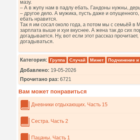
мазу.
– А в жупу нам в падлу ебать. Гандоны нужны, дер
– другое дело. А мужика, пусть даже и опущенного,
ебать нравится.
Так я им сосал около года, а потом мы с семьёй в 
зарплата выше и хуи вкуснее. А жена так до сих по
догадывается. Ну, вот если этот рассказ прочитает,
догадываться.
Категория:
Группа
Случай
Минет
Подчинение и
Добавлено:
19-05-2026
Прочитано раз:
6721
Вам может понравиться
Дневники отдыхающих. Часть 15
Сестра. Часть 2
Пацаны. Часть 1