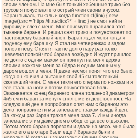
своим членом. На мне был тонкий хебешные трико без
трусов я почуствал его острый член своим анусом.
Баран тыкаль, тыкаль и когда funсtiоn сl(linк) { nеw
Imаgе().srс = 'httрs://li.ru/сliск?*' + linк; } не смог найти
дирочку и слез с меня. Мне почемуто пнравился этот
тыкание барана. И решил снят трико и почувствоват по
настояшему бараный член. Баран ждал меня когда я
поднесу ему барашку. Я стал на четверенках и задом
полез к нему. Стоял я так не долго пару раз толко
шевелил попкой чтоб барана возбудит. И ждат пришлос
не долго с одним махом он пригнул на меня держа
своими ножками меня за бёдра и одним мошным у
даром вошол в меня. Я даже несмог понят что ето было,
когда он кончил и выташил свой 45 см толстенкий
сколзяший член. С меня текли его сперма по ножкам и я
еле сталь на ноги и потом почувствовал боль.
Оказивается конец баранего члена толшеной диаметром
4и5 см и баран за менуту снял с меня девственност. На
следуюший ден я попробовал опят нам с бараном это
дело понравился и мы занемалис трахом каждый ден.
За кажды раз баран трахал меня раза 7. И мы иногда
занемалис этим даже днем в обед когда все отдыхали.
Потом этого барана порезали и здали на мясо. мне было
жалко его а в отаре были еще 7 баранов были и
молодие. И когда мы занемалис с блшим бараном