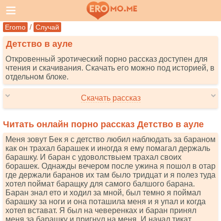
/
Eromo
Случай
Детство в ауле
Откровенный эротический порно рассказ доступен для
чтения и скачивания. Скачать его можно под историей, в
отдельном блоке.
Скачать рассказ
Читать онлайн порно рассказ Детство в ауле
Меня зовут Бек я с детство любил наблюдать за бараном
как он трахал барашек и иногда я ему помагал держаль
барашку. И баран с удоволствыем трахал своих
борашек. Однажды вечером после ужина я пошол в отар
где держали баранов их там было тридцат и я полез туда
хотел поймат баращку для самого балшого барана.
Баран знал ето и ходил за мной, был темно я поймал
барашку за ноги и она поташила меня и я упал и когда
хотел встават. Я был на чеверенках и баран принял
меня за барашку и пригнул на меня. И начал тикат