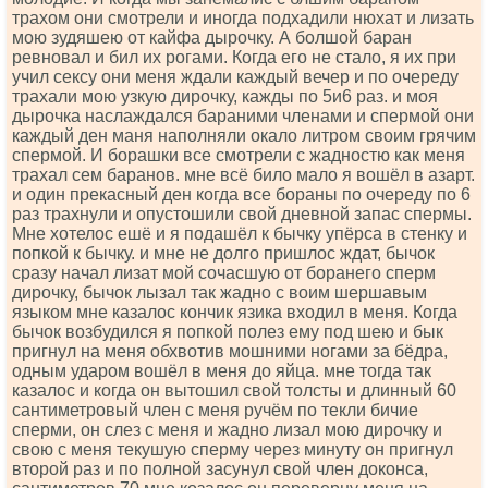
трахом они смотрели и иногда подхадили нюхат и лизать
мою зудяшею от кайфа дырочку. А болшой баран
ревновал и бил их рогами. Когда его не стало, я их при
учил сексу они меня ждали каждый вечер и по очереду
трахали мою узкую дирочку, кажды по 5и6 раз. и моя
дырочка наслаждался бараними членами и спермой они
каждый ден маня наполняли окало литром своим грячим
спермой. И борашки все смотрели с жадностю как меня
трахал сем баранов. мне всё било мало я вошёл в азарт.
и один прекасный ден когда все бораны по очереду по 6
раз трахнули и опустошили свой дневной запас спермы.
Мне хотелос ешё и я подашёл к бычку упёрса в стенку и
попкой к бычку. и мне не долго пришлос ждат, бычок
сразу начал лизат мой сочасшую от боранего сперм
дирочку, бычок лызал так жадно с воим шершавым
языком мне казалос кончик язика входил в меня. Когда
бычок возбудился я попкой полез ему под шею и бык
пригнул на меня обхвотив мошними ногами за бёдра,
одным ударом вошёл в меня до яйца. мне тогда так
казалос и когда он вытошил свой толсты и длинный 60
сантиметровый член с меня ручём по текли бичие
сперми, он слез с меня и жадно лизал мою дирочку и
свою с меня текушую сперму через минуту он пригнул
второй раз и по полной засунул свой член доконса,