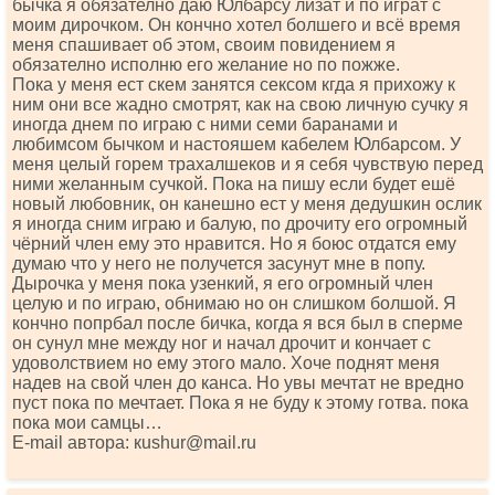
бычка я обязателно даю Юлбарсу лизат и по играт с
моим дирочком. Он кончно хотел болшего и всё время
меня спашивает об этом, своим повидением я
обязателно исполню его желание но по пожже.
Пока у меня ест скем занятся сексом кгда я прихожу к
ним они все жадно смотрят, как на свою личную сучку я
иногда днем по играю с ними семи баранами и
любимсом бычком и настояшем кабелем Юлбарсом. У
меня целый горем трахалшеков и я себя чувствую перед
ними желанным сучкой. Пока на пишу если будет ешё
новый любовник, он канешно ест у меня дедушкин ослик
я иногда сним играю и балую, по дрочиту его огромный
чёрний член ему это нравится. Но я боюс отдатся ему
думаю что у него не получется засунут мне в попу.
Дырочка у меня пока узенкий, я его огромный член
целую и по играю, обнимаю но он слишком болшой. Я
кончно попрбал после бичка, когда я вся был в сперме
он сунул мне между ног и начал дрочит и кончает с
удоволствием но ему этого мало. Хоче поднят меня
надев на свой член до канса. Но увы мечтат не вредно
пуст пока по мечтает. Пока я не буду к этому готва. пока
пока мои самцы…
Е-mаil автора: кushur@mаil.ru