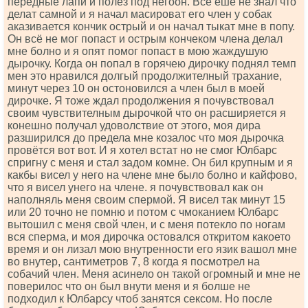
передные лапи и полез под негоон. Всё ешё не знал что
делат самной и я начал масироват его член у собак
аказивается кончик острый и он начал тыкат мне в попу.
Он всё не мог попаст и острым кончеком члена делал
мне болно и я опят помог попаст в мою жаждушую
дырочку. Когда он попал в горячею дирочку поднял темп
мен это нравился долгый продолжителный трахание,
минут через 10 он остоновился а член был в моей
дирочке. Я тоже ждал продолжения я почувствовал
своим чувствителным дырочкой что он расширяется я
конешно получал удоволствие от этого, моя дира
разширился до предела мне козалос что моя дырочка
провётся вот вот. И я хотел встат но не смог Юлбарс
спригну с меня и стал задом комне. Он бил крупным и я
какбы висел у него на члене мне было болно и кайфово,
что я висел унего на члене. я почувствовал как он
наполняль меня своим спермой. Я висел так минут 15
или 20 точно не помню и потом с чмоканием Юлбарс
вытошил с меня свой член, и с меня потекло по ногам
вся сперма, и моя дирочка остовался откритом какоето
время и он лизал мою внутренности его язик вашол мне
во внутер, сантиметров 7, 8 когда я посмотрел на
собачий член. Меня асинело он такой огромный и мне не
поверилос что он был внути меня и я болше не
подходил к Юлбарсу чтоб занятся сексом. Но после