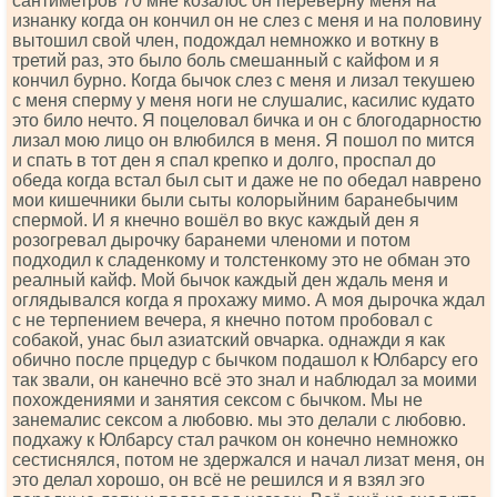
сантиметров 70 мне козалос он переверну меня на
изнанку когда он кончил он не слез с меня и на половину
вытошил свой член, подождал немножко и воткну в
третий раз, это было боль смешанный с кайфом и я
кончил бурно. Когда бычок слез с меня и лизал текушею
с меня сперму у меня ноги не слушалис, касилис кудато
это било нечто. Я поцеловал бичка и он с блогодарностю
лизал мою лицо он влюбился в меня. Я пошол по мится
и спать в тот ден я спал крепко и долго, проспал до
обеда когда встал был сыт и даже не по обедал наврено
мои кишечники были сыты колорыйним баранебычим
спермой. И я кнечно вошёл во вкус каждый ден я
розогревал дырочку баранеми членоми и потом
подходил к сладенкому и толстенкому это не обман это
реалный кайф. Мой бычок каждый ден ждаль меня и
оглядывался когда я прохажу мимо. А моя дырочка ждал
с не терпением вечера, я кнечно потом пробовал с
собакой, унас был азиатский овчарка. однажди я как
обично после прцедур с бычком подашол к Юлбарсу его
так звали, он канечно всё это знал и наблюдал за моими
похождениями и занятия сексом с бычком. Мы не
занемалис сексом а любовю. мы это делали с любовю.
подхажу к Юлбарсу стал рачком он конечно немножко
сестиснялся, потом не здержался и начал лизат меня, он
это делал хорошо, он всё не решился и я взял эго