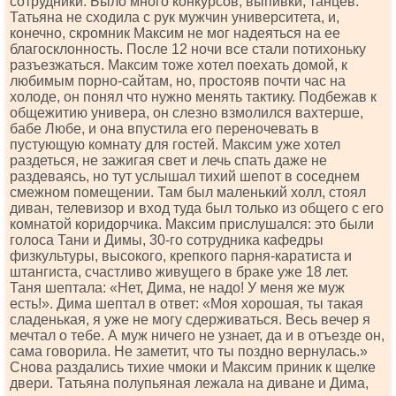
сотрудники. Было много конкурсов, выпивки, танцев.
Татьяна не сходила с рук мужчин университета, и,
конечно, скромник Максим не мог надеяться на ее
благосклонность. После 12 ночи все стали потихоньку
разъезжаться. Максим тоже хотел поехать домой, к
любимым порно-сайтам, но, простояв почти час на
холоде, он понял что нужно менять тактику. Подбежав к
общежитию универа, он слезно взмолился вахтерше,
бабе Любе, и она впустила его переночевать в
пустующую комнату для гостей. Максим уже хотел
раздеться, не зажигая свет и лечь спать даже не
раздеваясь, но тут услышал тихий шепот в соседнем
смежном помещении. Там был маленький холл, стоял
диван, телевизор и вход туда был только из общего с его
комнатой коридорчика. Максим прислушался: это были
голоса Тани и Димы, 30-го сотрудника кафедры
физкультуры, высокого, крепкого парня-каратиста и
штангиста, счастливо живущего в браке уже 18 лет.
Таня шептала: «Нет, Дима, не надо! У меня же муж
есть!». Дима шептал в ответ: «Моя хорошая, ты такая
сладенькая, я уже не могу сдерживаться. Весь вечер я
мечтал о тебе. А муж ничего не узнает, да и в отъезде он,
сама говорила. Не заметит, что ты поздно вернулась.»
Снова раздались тихие чмоки и Максим приник к щелке
двери. Татьяна полупьяная лежала на диване и Дима,