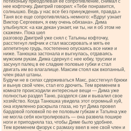
потихоньку преодолевая ее сопротивление, снимал с
нее кофточку. Дмитрий говорил: «Тебе понравится,
солнышко. Ведь у нас все без принуждения, правда.»
Таня все еще сопротивлялась немного: «Вдруг узнает
Виктор Сергеевич, я ему очень обязана». Дима
улыбнулся: «а как декан узнает, ни ты, ни я об этом не
скажем». Пока шел
разговор Дмитрий уже снял с Татьяны кофточку,
расстегнул лифчик и стал массировать и мять ее
аппетитную грудь, постепенно опускаясь все ниже и
ниже. Танюшка застонала и выгнулась, отдаваясь
мужским рукам. Дима сдернул с нее юбку, трусики и
засунул палец в ее сладкие половые губки и стал
двигать им во влагалище. Максим стоял как вкопанный,
член рвал штаны.
Будучи не в силах сдерживаться Макс, расстегнул брюки
и вынув свой член, стал его дрочить. Тем временем в
комнате происходили интересные вещи — Дима уже
полностью раздел Таню, разделся сам и вывалил свое
хозяйство. Когда Танюшка увидела этот огромный хуй,
она изумленно раскрыла глаза, но тут Дима провел
бардовой головкой по ее половым губкам и Татьяна уже
не могла себя контролировать — она развела пошире
ноги и приподняла таз, чтобы Диме было удобнее.
Тем временем физрук с размаху ввел в нее свой член и