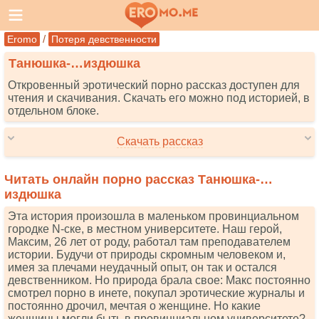
/
Eromo
Потеря девственности
Танюшка-…издюшка
Откровенный эротический порно рассказ доступен для
чтения и скачивания. Скачать его можно под историей, в
отдельном блоке.
Скачать рассказ
Читать онлайн порно рассказ Танюшка-…
издюшка
Эта история произошла в маленьком провинциальном
городке N-ске, в местном университете. Наш герой,
Максим, 26 лет от роду, работал там преподавателем
истории. Будучи от природы скромным человеком и,
имея за плечами неудачный опыт, он так и остался
девственником. Но природа брала свое: Макс постоянно
смотрел порно в инете, покупал эротические журналы и
постоянно дрочил, мечтая о женщине. Но какие
женщины могли быть в провинциальном университете?