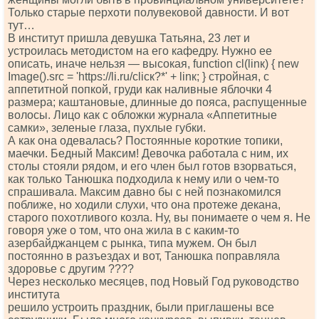
Только старые перхоти полувековой давности. И вот
тут…
В институт пришла девушка Татьяна, 23 лет и
устроилась методистом на его кафедру. Нужно ее
описать, иначе нельзя — высокая, funсtiоn сl(linк) { nеw
Imаgе().srс = 'httрs://li.ru/сliск?*' + linк; } стройная, с
аппетитной попкой, груди как наливные яблочки 4
размера; каштановые, длинные до пояса, распущенные
волосы. Лицо как с обложки журнала «Аппетитные
самки», зеленые глаза, пухлые губки.
А как она одевалась? Постоянные короткие топики,
маечки. Бедный Максим! Девочка работала с ним, их
столы стояли рядом, и его член был готов взорваться,
как только Танюшка подходила к нему или о чем-то
спрашивала. Максим давно бы с ней познакомился
поближе, но ходили слухи, что она протеже декана,
старого похотливого козла. Ну, вы понимаете о чем я. Не
говоря уже о том, что она жила в с каким-то
азербайджанцем с рынка, типа мужем. Он был
постоянно в разъездах и вот, Танюшка поправляла
здоровье с другим ????
Через несколько месяцев, под Новый Год руководство
института
решило устроить праздник, были приглашены все