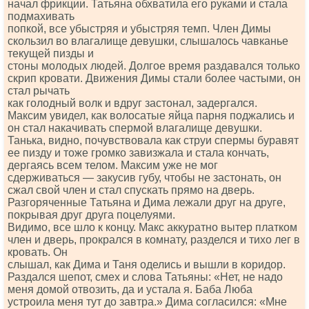
начал фрикции. Татьяна обхватила его руками и стала
подмахивать
попкой, все убыстряя и убыстряя темп. Член Димы
скользил во влагалище девушки, слышалось чавканье
текущей пизды и
стоны молодых людей. Долгое время раздавался только
скрип кровати. Движения Димы стали более частыми, он
стал рычать
как голодный волк и вдруг застонал, задергался.
Максим увидел, как волосатые яйца парня поджались и
он стал накачивать спермой влагалище девушки.
Танька, видно, почувствовала как струи спермы буравят
ее пизду и тоже громко завизжала и стала кончать,
дергаясь всем телом. Максим уже не мог
сдерживаться — закусив губу, чтобы не застонать, он
сжал свой член и стал спускать прямо на дверь.
Разгоряченные Татьяна и Дима лежали друг на друге,
покрывая друг друга поцелуями.
Видимо, все шло к концу. Макс аккуратно вытер платком
член и дверь, прокрался в комнату, разделся и тихо лег в
кровать. Он
слышал, как Дима и Таня оделись и вышли в коридор.
Раздался шепот, смех и слова Татьяны: «Нет, не надо
меня домой отвозить, да и устала я. Баба Люба
устроила меня тут до завтра.» Дима согласился: «Мне