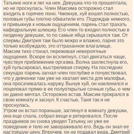
Татьяне ноги и лег на нее. Девушка что-то прошептала,
но не проснулась. Член Максима осторожно стал
входить в горячее лоно. Чмокнув, хуй вошел полностью,
половые губы плотно обхватили его. Подождав немного,
и привыкнув к новым ощущениям, парень стал трахать
кафедральную шлюшку. Его член то входил полностью в
пизденку девушки, то по самые яйца скрывался там. От
спермы Дмитрия там было мокро и влажно, парня это
только возбуждало, это оттраханное влагалище.
Максим тихо стонал, переживая невероятные
ощущения. Вскоре он всхлипнул, стал двигаться чаще,
чувствуя приближение оргазма. Волна захлестнула его,
хуй пульсировал, выстреливая сперму. На последних
секундах парень загнал член поглубже и почувствовал,
что у девчонки там уже не хватает места для малофьи,
она просачивалась наружу. Вынув хуй, он наклонился и
поцеловал прямо в ее полуоткрытые сочные губы, о чем
он давно мечтал. Осторожно встав, Максим прокрался в
свою комнату и заснул. К счастью, Таня так и не
проснулась.
Утром он встал пораньше, заглянул в комнату девушки,
она еще спала, собрал вещи и ретировался. После
праздников он снова увидел Татьяну, но уже ее
поведение и тело не завораживало его. Ведь он знал ее
настоящую цену. Впрочем, он не подавал вида. Дмитрий