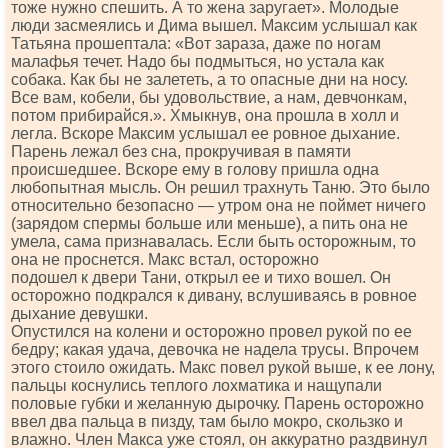
тоже нужно спешить. А то жена заругает». Молодые
люди засмеялись и Дима вышел. Максим услышал как
Татьяна прошептала: «Вот зараза, даже по ногам
малафья течет. Надо бы подмыться, но устала как
собака. Как бы не залететь, а то опасные дни на носу.
Все вам, кобели, бы удовольствие, а нам, девчонкам,
потом прибирайся.». Хмыкнув, она прошла в холл и
легла. Вскоре Максим услышал ее ровное дыхание.
Парень лежал без сна, прокручивая в памяти
происшедшее. Вскоре ему в голову пришла одна
любопытная мысль. Он решил трахнуть Таню. Это было
относительно безопасно — утром она не поймет ничего
(зарядом спермы больше или меньше), а пить она не
умела, сама признавалась. Если быть осторожным, то
она не проснется. Макс встал, осторожно
подошел к двери Тани, открыл ее и тихо вошел. Он
осторожно подкрался к дивану, вслушиваясь в ровное
дыхание девушки.
Опустился на колени и осторожно провел рукой по ее
бедру; какая удача, девочка не надела трусы. Впрочем
этого стоило ожидать. Макс повел рукой выше, к ее лону,
пальцы коснулись теплого лохматика и нащупали
половые губки и желанную дырочку. Парень осторожно
ввел два пальца в пизду, там было мокро, скользко и
влажно. Член Макса уже стоял, он аккуратно раздвинул