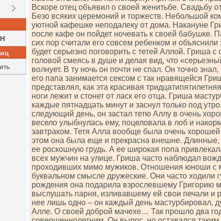
Вскоре отец объявил о своей женитьбе. Свадьбу о
Безо всяких церемоний и торжеств. Небольшой ко
уютной кафешке неподалеку от дома. Накануне Гр
после кафе он пойдет ночевать к своей бабушке. П
H
сих пор считали его совсем ребенком и объяснили 
будет серьезно поговорить с тетей Аллой. Гриша с
ниц
головой смеясь в душе и делая вид, что «серьезны
ить
волнует. В ту ночь он почти не спал. Он точно знал
его папа занимается сексом с так нравящейся Гри
представлял, как эта красивая тридцатипятилетн
ноги лежит и стонет от ласк его отца. Гриша масту
каждые пятнадцать минут и заснул только под утр
следующий день, он застал тетю Аллу в очень хор
весело улыбнулась ему, поцеловала в лоб и нако
завтраком. Тетя Алла вообще была очень хорошей
этом она была еще и прекрасна внешне. Длинные,
ее роскошную грудь. А ее широкая попа привлека
всех мужчин на улице. Гриша часто наблюдал вож
проходивших мимо мужиков. Отношения юноши с 
буквальном смысле дружеские. Они часто ходили гу
рождения она подарила взрослевшему Григорию м
выслушать парня, изливавшему ей свои печали и р
нее лишь одно – он каждый день мастурбировал, ду
Алле. О своей доброй мачехе… Так прошло два год
совершеннолетним. Он вырос, но оставался таким