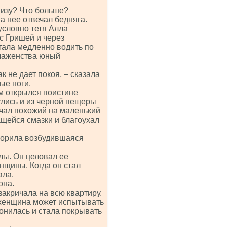
низу? Что больше?
на нее отвечал бедняга.
условно тетя Алла
 с Гришей и через
стала медленно водить по
блаженства юный
к не дает покоя, – сказала
ые ноги.
м открылся поистине
улись и из черной пещеры
чал похожий на маленький
ащейся смазки и благоухал
говорила возбудившаяся
лы. Он целовал ее
нщины. Когда он стал
ала.
она.
закричала на всю квартиру.
 женщина может испытывать
лонилась и стала покрывать