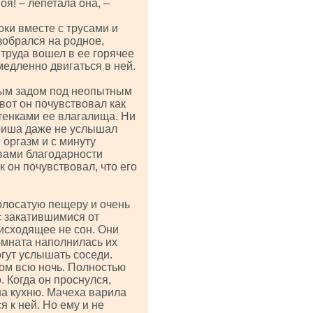
я! – лепетала она, –
юки вместе с трусами и
взобрался на родное,
 труда вошел в ее горячее
медленно двигаться в ней.
тым задом под неопытным
вот он почувствовал как
тенками ее влагалища. Ни
Гриша даже не услышал
оргазм и с минуту
вами благодарности
к он почувствовал, что его
олосатую пещеру и очень
с закатившимися от
оисходящее не сон. Они
омната наполнилась их
огут услышать соседи.
ом всю ночь. Полностью
 Когда он проснулся,
а кухню. Мачеха варила
я к ней. Но ему и не