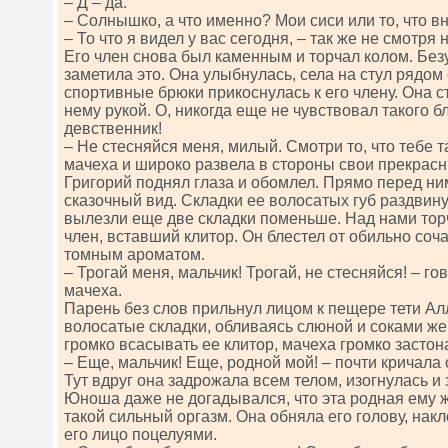
– Д – да.
– Солнышко, а что именно? Мои сиси или то, что в
– То что я видел у вас сегодня, – так же не смотря 
Его член снова был каменным и торчал колом. Без
заметила это. Она улыбнулась, села на стул рядом
спортивные брюки прикоснулась к его члену. Она 
нему рукой. О, никогда еще не чувствовал такого 
девственник!
– Не стесняйся меня, милый. Смотри то, что тебе та
мачеха и широко развела в стороны свои прекрасн
Григорий поднял глаза и обомлел. Прямо перед ни
сказочный вид. Складки ее волосатых губ раздвин
вылезли еще две складки поменьше. Над нами тор
член, вставший клитор. Он блестел от обильно соч
томным ароматом.
– Трогай меня, мальчик! Трогай, не стесняйся! – 
мачеха.
Парень без слов прильнул лицом к пещере тети Ал
волосатые складки, обливаясь слюной и соками же
громко всасывать ее клитор, мачеха громко застон
– Еще, мальчик! Еще, родной мой! – почти кричала 
Тут вдруг она задрожала всем телом, изогнулась и 
Юноша даже не догадывался, что эта родная ему
такой сильный оргазм. Она обняла его голову, нак
его лицо поцелуями.