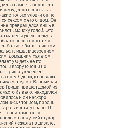
дил, а самое главное, что
и немудрено понять, так
какие только уловки он не
тся сексом с его отцом. Он
хание превращался лишь в
видеть мачеху голой. Это
ал маленькую дырочку в
 обнаженной спины тети
ь ее больше было слишком
ваться лишь лицезрением
нким, домашним халатом.
елает увидеть нечто
 чтобы взору юноши не
раз Гриша увидел ее
 на ногу. Однажды он даже
очку ее трусов. Вспоминая
чер Гриша пришел домой из
ак часто бывало, находился
ровилось и он наскоро
влекшись чтением, парень
автра в институт рано. В
из своей комнаты и
ввело его в жуткий ступор.
ижений лежала на диване.