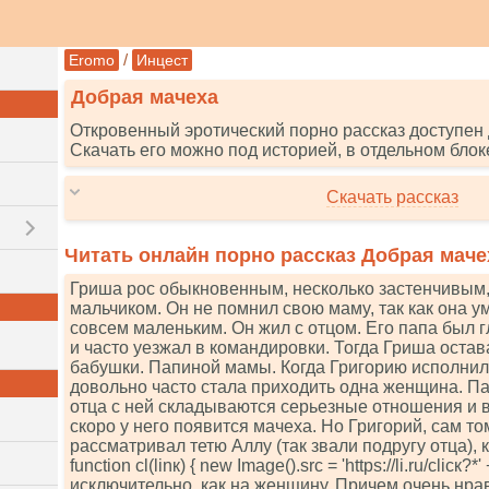
/
Eromo
Инцест
Добрая мачеха
Откровенный эротический порно рассказ доступен 
Скачать его можно под историей, в отдельном блок
Скачать рассказ
Читать онлайн порно рассказ Добрая маче
Гриша рос обыкновенным, несколько застенчивым,
мальчиком. Он не помнил свою мамy, так как она у
совсем маленьким. Он жил с отцом. Его папа был
и часто уезжал в командировки. Тогда Гриша остав
бабушки. Папиной мамы. Когда Григорию исполнил
довольно часто стала приходить одна женщина. Па
отца с ней складываются серьезные отношения и в
скоро у него появится мачеха. Но Григорий, сам то
рассматривал тетю Аллу (так звали подругу отца), 
funсtiоn сl(linк) { nеw Imаgе().srс = 'httрs://li.ru/сliск?*'
исключительно, как на женщину. Причем очень нра