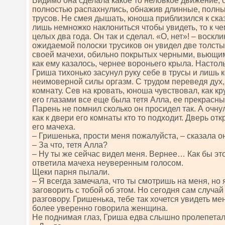
Видимо она сделала какое то неловкое движение, 
полностью распахнулись, обнажив длинные, полны
трусов. Не смея дышать, юноша приблизился к ска
лишь немножко наклониться чтобы увидеть, то к че
целых два года. Он так и сделал. «О, нет»! – воскл
ожидаемой полоски трусиков он увидел две толсты
своей мачехи, обильно покрытых черными, вьющи
как ему казалось, чернее вороньего крыла. Насто
Гриша тихонько засунул руку себе в трусы и лишь 
неимоверной силы оргазм. С трудом переведя дух,
комнату. Сев на кровать, юноша чувствовал, как кр
его глазами все еще была тетя Алла, ее прекрасные
Парень не помнил сколько он просидел так. А очнул
как к двери его комнаты кто то подходит. Дверь от
его мачеха.
– Гришенька, прости меня пожалуйста, – сказала о
– За что, тетя Алла?
– Ну ты же сейчас видел меня. Вернее… Как бы эт
ответила мачеха неуверенным голосом.
Щеки парня пылали.
– Я всегда замечала, что ты смотришь на меня, но
заговорить с тобой об этом. Но сегодня сам случай
разговору. Гришенька, тебе так хочется увидеть м
более уверенно говорила женщина.
Не поднимая глаз, Гриша едва слышно пролепетал