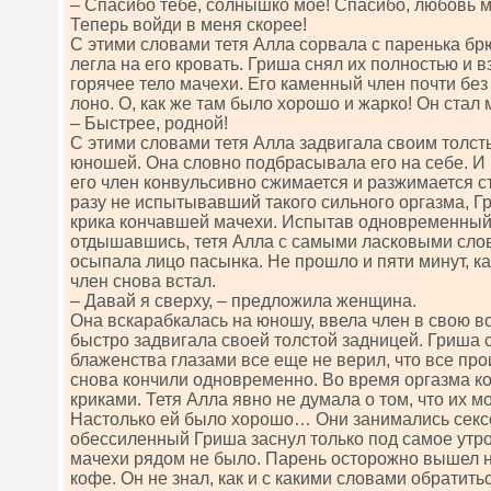
– Спасибо тебе, солнышко мое! Спасибо, любовь мо
Теперь войди в меня скорее!
С этими словами тетя Алла сорвала с паренька бр
легла на его кровать. Гриша снял их полностью и 
горячее тело мачехи. Его каменный член почти без
лоно. О, как же там было хорошо и жарко! Он стал 
– Быстрее, родной!
С этими словами тетя Алла задвигала своим толс
юношей. Она словно подбрасывала его на себе. И 
его член конвульсивно сжимается и разжимается с
разу не испытывавший такого сильного оргазма, 
крика кончавшей мачехи. Испытав одновременный 
отдышавшись, тетя Алла с самыми ласковыми сло
осыпала лицо пасынка. Не прошло и пяти минут, ка
член снова встал.
– Давай я сверху, – предложила женщина.
Она вскарабкалась на юношу, ввела член в свою в
быстро задвигала своей толстой задницей. Гриша 
блаженства глазами все еще не верил, что все пр
снова кончили одновременно. Во время оргазма к
криками. Тетя Алла явно не думала о том, что их м
Настолько ей было хорошо… Они занимались секс
обессиленный Гриша заснул только под самое утро.
мачехи рядом не было. Парень осторожно вышел н
кофе. Он не знал, как и с какими словами обратитьс