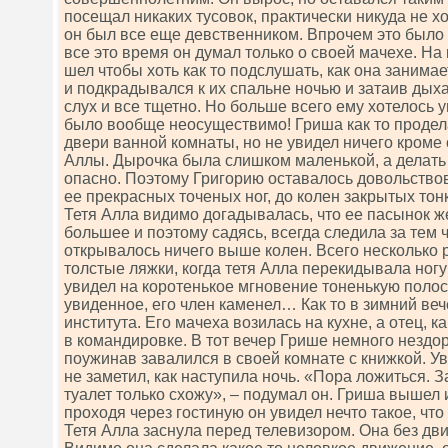
посещал никаких тусовок, практически никуда не хо
он был все еще девственником. Впрочем это было 
все это время он думал только о своей мачехе. На 
шел чтобы хоть как то подслушать, как она занимае
и подкрадывался к их спальне ночью и затаив ды
слух и все тщетно. Но больше всего ему хотелось у
было вообще неосуществимо! Гриша как то продел
двери ванной комнаты, но не увидел ничего кроме
Аллы. Дырочка была слишком маленькой, а делат
опасно. Поэтому Григорию оставалось довольство
ее прекрасных точеных ног, до колен закрытых то
Тетя Алла видимо догадывалась, что ее пасынок ж
большее и поэтому садясь, всегда следила за тем
открывалось ничего выше колен. Всего несколько 
толстые ляжки, когда тетя Алла перекидывала ногу
увидел на коротенькое мгновение тоненькую полос
увиденное, его член каменел… Как то в зимний ве
института. Его мачеха возилась на кухне, а отец, к
в командировке. В тот вечер Грише немного нездо
поужинав завалился в своей комнате с книжкой. У
не заметил, как наступила ночь. «Пора ложиться. З
туалет только схожу», – подумал он. Гриша вышел 
проходя через гостиную он увидел нечто такое, что 
Тетя Алла заснула перед телевизором. Она без дв