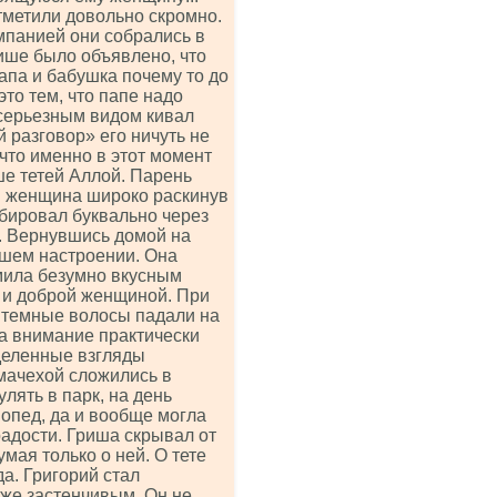
тметили довольно скромно.
мпанией они собрались в
ише было объявлено, что
апа и бабушка почему то до
это тем, что папе надо
 серьезным видом кивал
й разговор» его ничуть не
, что именно в этот момент
ше тетей Аллой. Парень
яя женщина широко раскинув
рбировал буквально через
о. Вернувшись домой на
ошем настроении. Она
рмила безумно вкусным
 и доброй женщиной. При
 темные волосы падали на
ла внимание практически
деленные взгляды
мачехой сложились в
лять в парк, на день
опед, да и вообще могла
адости. Гриша скрывал от
мая только о ней. О тете
а. Григорий стал
 же застенчивым. Он не