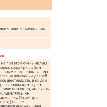
для чтения и скачивания.
е.
ха
 но при этом очень милым
мерла, когда Гриша был
 главным инженером завода
ался на попечении у своей
ось шестнадцать, в их дом
рень понимал, что у его
полне возможно, что очень
му удивляясь, не
как мачеху. Он смотрел
 + linк; } на нее
вящуюся ему женщину!..