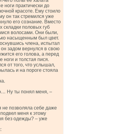
отчего полы ее халата
е ноги практически до
зочной красоте. Ему стоило
му он так стремился уже
икнуло его сознание. Вместо
х складки половых губ
мися волосами. Они были,
лько насыщенным был цвет.
коснувшись члена, испытал
 он задом вернулся в свою
ужится его голова, а перед
 ноги и толстая пися.
ся от того, что услышал,
крылась и на пороге стояла
на.
о… Ну ты понял меня, –
 я не позволяла себе даже
 подвел меня к этому
еня без одежды? – уже
: