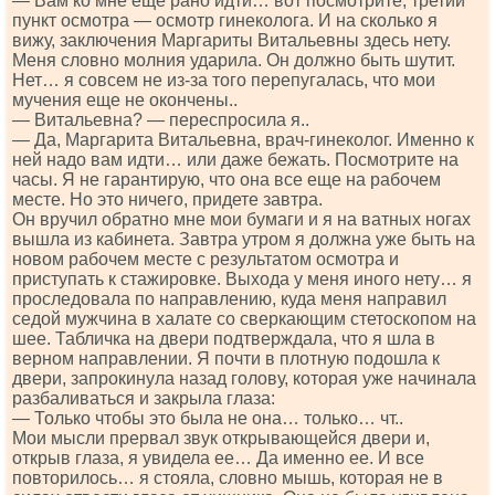
— Вам ко мне еще рано идти… вот посмотрите, третий
пункт осмотра — осмотр гинеколога. И на сколько я
вижу, заключения Маргариты Витальевны здесь нету.
Меня словно молния ударила. Он должно быть шутит.
Нет… я совсем не из-за того перепугалась, что мои
мучения еще не окончены..
— Витальевна? — переспросила я..
— Да, Маргарита Витальевна, врач-гинеколог. Именно к
ней надо вам идти… или даже бежать. Посмотрите на
часы. Я не гарантирую, что она все еще на рабочем
месте. Но это ничего, придете завтра.
Он вручил обратно мне мои бумаги и я на ватных ногах
вышла из кабинета. Завтра утром я должна уже быть на
новом рабочем месте с результатом осмотра и
приступать к стажировке. Выхода у меня иного нету… я
проследовала по направлению, куда меня направил
седой мужчина в халате со сверкающим стетоскопом на
шее. Табличка на двери подтверждала, что я шла в
верном направлении. Я почти в плотную подошла к
двери, запрокинула назад голову, которая уже начинала
разбаливаться и закрыла глаза:
— Только чтобы это была не она… только… чт..
Мои мысли прервал звук открывающейся двери и,
открыв глаза, я увидела ее… Да именно ее. И все
повторилось… я стояла, словно мышь, которая не в