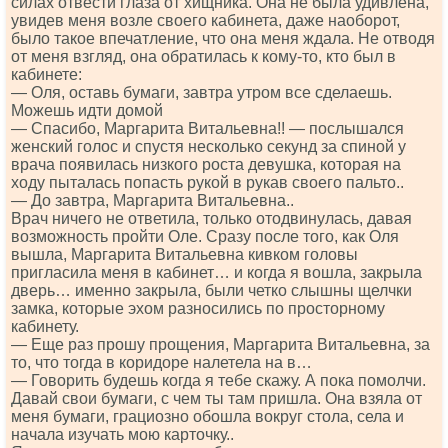
силах отвести глаза от хищника. Она не была удивлена,
увидев меня возле своего кабинета, даже наоборот,
было такое впечатление, что она меня ждала. Не отводя
от меня взгляд, она обратилась к кому-то, кто был в
кабинете:
— Оля, оставь бумаги, завтра утром все сделаешь.
Можешь идти домой
— Спасибо, Маргарита Витальевна!! — послышался
женский голос и спустя несколько секунд за спиной у
врача появилась низкого роста девушка, которая на
ходу пыталась попасть рукой в рукав своего пальто..
— До завтра, Маргарита Витальевна..
Врач ничего не ответила, только отодвинулась, давая
возможность пройти Оле. Сразу после того, как Оля
вышла, Маргарита Витальевна кивком головы
пригласила меня в кабинет… и когда я вошла, закрыла
дверь… именно закрыла, были четко слышны щелчки
замка, которые эхом разносились по просторному
кабинету.
— Еще раз прошу прощения, Маргарита Витальевна, за
то, что тогда в коридоре налетела на в…
— Говорить будешь когда я тебе скажу. А пока помолчи.
Давай свои бумаги, с чем ты там пришла. Она взяла от
меня бумаги, грациозно обошла вокруг стола, села и
начала изучать мою карточку..