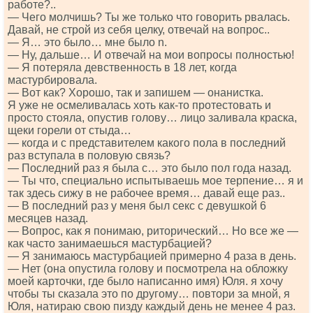
работе?..
— Чего молчишь? Ты же только что говорить рвалась.
Давай, не строй из себя целку, отвечай на вопрос..
— Я… это было… мне было n.
— Ну, дальше… И отвечай на мои вопросы полностью!
— Я потеряла девственность в 18 лет, когда
мастурбировала.
— Вот как? Хорошо, так и запишем — онанистка.
Я уже не осмеливалась хоть как-то протестовать и
просто стояла, опустив голову… лицо заливала краска,
щеки горели от стыда…
— когда и с представителем какого пола в последний
раз вступала в половую связь?
— Последний раз я была с… это было пол года назад.
— Ты что, специально испытываешь мое терпение… я и
так здесь сижу в не рабочее время… давай еще раз..
— В последний раз у меня был секс с девушкой 6
месяцев назад.
— Вопрос, как я понимаю, риторический… Но все же —
как часто занимаешься мастурбацией?
— Я занимаюсь мастурбацией примерно 4 раза в день.
— Нет (она опустила голову и посмотрела на обложку
моей карточки, где было написанно имя) Юля. я хочу
чтобы ты сказала это по другому… повтори за мной, я
Юля, натираю свою пизду каждый день не менее 4 раз.