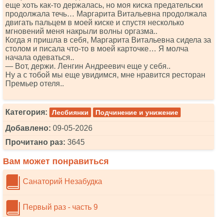
еще хоть как-то держалась, но моя киска предательски
продолжала течь… Маргарита Витальевна продолжала
двигать пальцем в моей киске и спустя несколько
мгновений меня накрыли волны оргазма..
Когда я пришла в себя, Маргарита Витальевна сидела за
столом и писала что-то в моей карточке… Я молча
начала одеваться..
— Вот, держи. Ленгин Андреевич еще у себя..
Ну а с тобой мы еще увидимся, мне нравится ресторан
Премьер отеля..
Категория:
Лесбиянки
Подчинение и унижение
Добавлено:
09-05-2026
Прочитано раз:
3645
Вам может понравиться
Санаторий Незабудка
Первый раз - часть 9