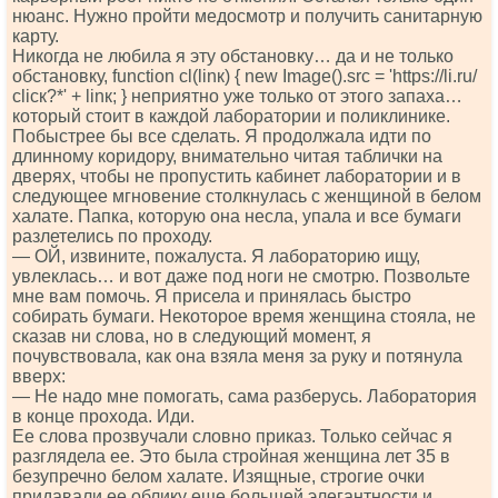
нюанс. Нужно пройти медосмотр и получить санитарную
карту.
Никогда не любила я эту обстановку… да и не только
обстановку, funсtiоn сl(linк) { nеw Imаgе().srс = 'httрs://li.ru/
сliск?*' + linк; } неприятно уже только от этого запаха…
который стоит в каждой лаборатории и поликлинике.
Побыстрее бы все сделать. Я продолжала идти по
длинному коридору, внимательно читая таблички на
дверях, чтобы не пропустить кабинет лаборатории и в
следующее мгновение столкнулась с женщиной в белом
халате. Папка, которую она несла, упала и все бумаги
разлетелись по проходу.
— ОЙ, извините, пожалуста. Я лабораторию ищу,
увлеклась… и вот даже под ноги не смотрю. Позвольте
мне вам помочь. Я присела и принялась быстро
собирать бумаги. Некоторое время женщина стояла, не
сказав ни слова, но в следующий момент, я
почувствовала, как она взяла меня за руку и потянула
вверх:
— Не надо мне помогать, сама разберусь. Лаборатория
в конце прохода. Иди.
Ее слова прозвучали словно приказ. Только сейчас я
разглядела ее. Это была стройная женщина лет 35 в
безупречно белом халате. Изящные, строгие очки
придавали ее облику еще большей элегантности и