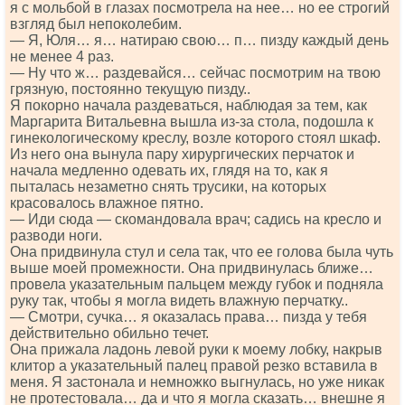
я с мольбой в глазах посмотрела на нее… но ее строгий
взгляд был непоколебим.
— Я, Юля… я… натираю свою… п… пизду каждый день
не менее 4 раз.
— Ну что ж… раздевайся… сейчас посмотрим на твою
грязную, постоянно текущую пизду..
Я покорно начала раздеваться, наблюдая за тем, как
Маргарита Витальевна вышла из-за стола, подошла к
гинекологическому креслу, возле которого стоял шкаф.
Из него она вынула пару хирургических перчаток и
начала медленно одевать их, глядя на то, как я
пыталась незаметно снять трусики, на которых
красовалось влажное пятно.
— Иди сюда — скомандовала врач; садись на кресло и
разводи ноги.
Она придвинула стул и села так, что ее голова была чуть
выше моей промежности. Она придвинулась ближе…
провела указательным пальцем между губок и подняла
руку так, чтобы я могла видеть влажную перчатку..
— Смотри, сучка… я оказалась права… пизда у тебя
действительно обильно течет.
Она прижала ладонь левой руки к моему лобку, накрыв
клитор а указательный палец правой резко вставила в
меня. Я застонала и немножко выгнулась, но уже никак
не протестовала… да и что я могла сказать… внешне я