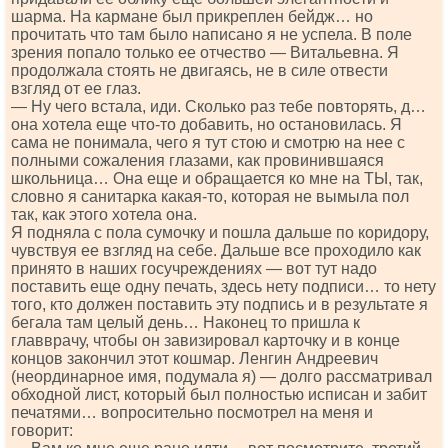
шарма. На кармане был прикреплен бейдж… но
прочитать что там было написано я не успела. В поле
зрения попало только ее отчество — Витальевна. Я
продолжала стоять не двигаясь, не в силе отвести
взгляд от ее глаз.
— Ну чего встала, иди. Сколько раз тебе повторять, д…
она хотела еще что-то добавить, но остановилась. Я
сама не понимала, чего я тут стою и смотрю на нее с
полными сожаления глазами, как провинившаяся
школьница… Она еще и обращается ко мне на ТЫ, так,
словно я санитарка какая-то, которая не вымыла пол
так, как этого хотела она.
Я подняла с пола сумочку и пошла дальше по коридору,
чувствуя ее взгляд на себе. Дальше все проходило как
принято в наших госучреждениях — вот тут надо
поставить еще одну печать, здесь нету подписи… то нету
того, кто должен поставить эту подпись и в результате я
бегала там целый день… Наконец то пришла к
главврачу, чтобы он завизировал карточку и в конце
концов закончил этот кошмар. Ленгин Андреевич
(неординарное имя, подумала я) — долго рассматривал
обходной лист, который был полностью исписан и забит
печатями… вопросительно посмотрел на меня и
говорит: