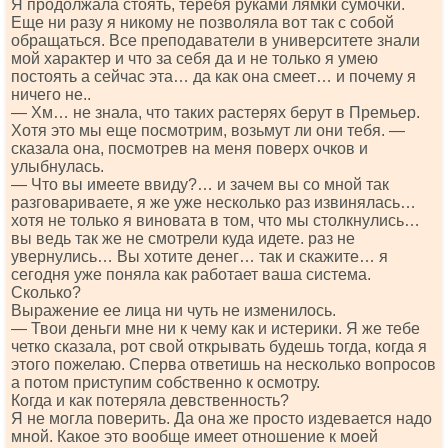
Я продолжала стоять, теребя руками лямки сумочки.
Еще ни разу я никому не позволяла вот так с собой
обращаться. Все преподаватели в университете знали
мой характер и что за себя да и не только я умею
постоять а сейчас эта… да как она смеет… и почему я
ничего не..
— Хм… не знала, что таких растерях берут в Премьер.
Хотя это мы еще посмотрим, возьмут ли они тебя. —
сказала она, посмотрев на меня поверх очков и
улыбнулась.
— Что вы имеете ввиду?… и зачем вы со мной так
разговариваете, я же уже несколько раз извинялась…
хотя не только я виновата в том, что мы столкнулись…
вы ведь так же не смотрели куда идете. раз не
увернулись… Вы хотите денег… так и скажите… я
сегодня уже поняла как работает ваша система.
Сколько?
Выражение ее лица ни чуть не изменилось.
— Твои деньги мне ни к чему как и истерики. Я же тебе
четко сказала, рот свой открывать будешь тогда, когда я
этого пожелаю. Сперва ответишь на несколько вопросов
а потом приступим собственно к осмотру.
Когда и как потеряла девственность?
Я не могла поверить. Да она же просто издевается надо
мной. Какое это вообще имеет отношение к моей