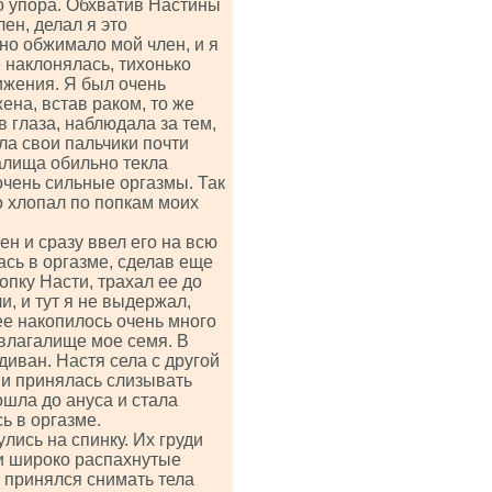
до упора. Обхватив Настины
ен, делал я это
но обжимало мой член, и я
 наклонялась, тихонько
ижения. Я был очень
ена, встав раком, то же
 глаза, наблюдала за тем,
ла свои пальчики почти
алища обильно текла
очень сильные оргазмы. Так
 хлопал по попкам моих
н и сразу ввел его на всю
ась в оргазме, сделав еще
опку Насти, трахал ее до
и, и тут я не выдержал,
ее накопилось очень много
 влагалище мое семя. В
 диван. Настя села с другой
 и принялась слизывать
шла до ануса и стала
ь в оргазме.
лись на спинку. Их груди
и широко распахнутые
 принялся снимать тела