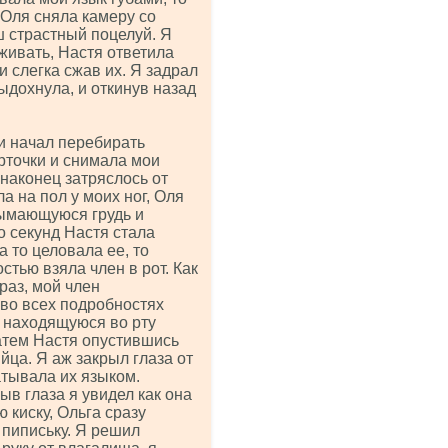
 Оля сняла камеру со
ш страстный поцелуй. Я
аживать, Настя ответила
 слегка сжав их. Я задрал
ыдохнула, и откинув назад
и начал перебирать
рточки и снимала мои
 наконец затряслось от
а на пол у моих ног, Оля
дымающуюся грудь и
 секунд Настя стала
а то целовала ее, то
стью взяла член в рот. Как
раз, мой член
 во всех подробностях
л находящуюся во рту
затем Настя опустившись
йца. Я аж закрыл глаза от
атывала их языком.
ыв глаза я увидел как она
 киску, Ольга сразу
 пипиську. Я решил