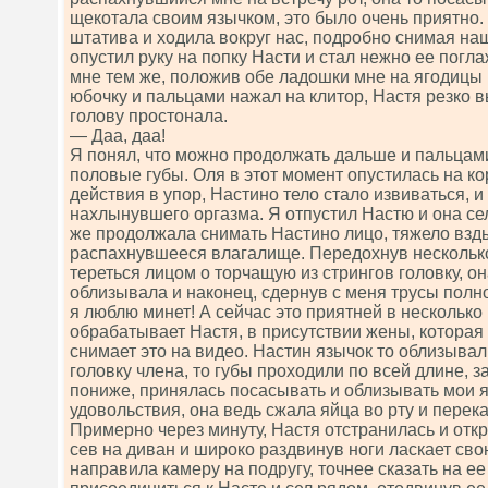
щекотала своим язычком, это было очень приятно.
штатива и ходила вокруг нас, подробно снимая на
опустил руку на попку Насти и стал нежно ее погл
мне тем же, положив обе ладошки мне на ягодицы и
юбочку и пальцами нажал на клитор, Настя резко в
голову простонала.
— Даа, даа!
Я понял, что можно продолжать дальше и пальцам
половые губы. Оля в этот момент опустилась на ко
действия в упор, Настино тело стало извиваться, и
нахлынувшего оргазма. Я отпустил Настю и она сел
же продолжала снимать Настино лицо, тяжело вз
распахнувшееся влагалище. Передохнув несколько
тереться лицом о торчащую из стрингов головку, он
облизывала и наконец, сдернув с меня трусы полно
я люблю минет! А сейчас это приятней в несколько 
обрабатывает Настя, в присутствии жены, которая
снимает это на видео. Настин язычок то облизыва
головку члена, то губы проходили по всей длине, 
пониже, принялась посасывать и облизывать мои я
удовольствия, она ведь сжала яйца во рту и перек
Примерно через минуту, Настя отстранилась и откр
сев на диван и широко раздвинув ноги ласкает свою
направила камеру на подругу, точнее сказать на ее