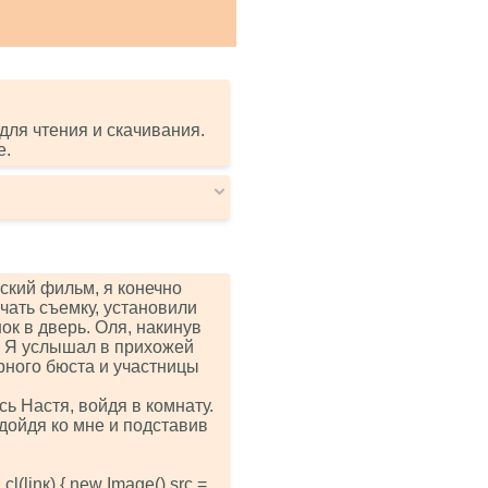
для чтения и скачивания.
е.
ский фильм, я конечно
чать съемку, установили
ок в дверь. Оля, накинув
. Я услышал в прихожей
рного бюста и участницы
сь Настя, войдя в комнату.
дойдя ко мне и подставив
(linк) { nеw Imаgе().srс =