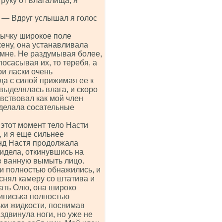
 руку от влагалища, я
. — Вдруг услышал я голос
зычку широкое поле
жену, она устанавливала
 мне. Не раздумывая более,
посасывая их, то теребя, а
ои ласки очень
да с силой прижимая ее к
выделялась влага, и скоро
вствовал как мой член
и делала сосательные
 этот момент тело Насти
, и я еще сильнее
унд Настя продолжала
сидела, откинувшись на
в ванную вымыть лицо.
и полностью обнажились, и
снял камеру со штатива и
ать Олю, она широко
пиписька полностью
ки жидкости, поснимав
здвинула ноги, но уже не