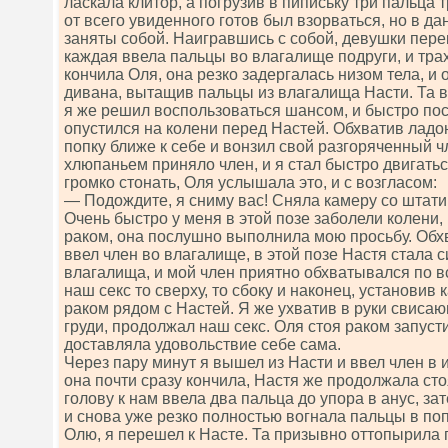
ласкала клитор, а погрузив в пипиську три пальца 
от всего увиденного готов был взорваться, но в 
заняты собой. Наигравшись с собой, девушки перек
каждая ввела пальцы во влагалище подруги, и тра
кончила Оля, она резко задергалась низом тела, и 
дивана, вытащив пальцы из влагалища Насти. Та в
я же решил воспользоваться шансом, и быстро пос
опустился на колени перед Настей. Обхватив ладо
попку ближе к себе и вонзил свой разгоряченный чл
хлюпаньем приняло член, и я стал быстро двигатьс
громко стонать, Оля услышала это, и с возгласом:
— Подождите, я сниму вас! Сняла камеру со штати
Очень быстро у меня в этой позе заболели колени,
раком, она послушно выполнила мою просьбу. Обхв
ввел член во влагалище, в этой позе Настя стала 
влагалища, и мой член приятно обхватывался по в
наш секс то сверху, то сбоку и наконец, установив 
раком рядом с Настей. Я же ухватив в руки свиса
груди, продолжал наш секс. Оля стоя раком запус
доставляла удовольствие себе сама.
Через пару минут я вышел из Насти и ввел член в
она почти сразу кончила, Настя же продолжала сто
голову к нам ввела два пальца до упора в анус, з
и снова уже резко полностью вогнала пальцы в по
Олю, я перешел к Насте. Та призывно оттопырила 