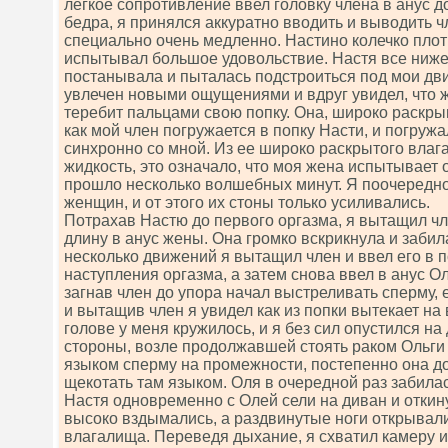
легкое сопротивление ввел головку члена в анус 
бедра, я принялся аккуратно вводить и выводить чл
специально очень медленно. Настино колечко плот
испытывал большое удовольствие. Настя все ниже
постанывала и пыталась подстроиться под мои дв
увлечен новыми ощущениями и вдруг увидел, что ж
теребит пальцами свою попку. Она, широко раскрыв
как мой член погружается в попку Насти, и погружа
синхронно со мной. Из ее широко раскрытого влаг
жидкость, это означало, что моя жена испытывает 
прошло несколько волшебных минут. Я поочередно
женщин, и от этого их стоны только усиливались.
Потрахав Настю до первого оргазма, я вытащил чле
длину в анус жены. Она громко вскрикнула и забил
несколько движений я вытащил член и ввел его в п
наступления оргазма, а затем снова ввел в анус Ол
загнав член до упора начал выстреливать сперму, 
и вытащив член я увидел как из попки вытекает на
голове у меня кружилось, и я без сил опустился на
стороны, возле продолжавшей стоять раком Ольги
языком сперму на промежности, постепенно она до
щекотать там языком. Оля в очередной раз забилас
Настя одновременно с Олей сели на диван и откину
высоко вздымались, а раздвинутые ноги открывал
влагалища. Переведя дыхание, я схватил камеру и