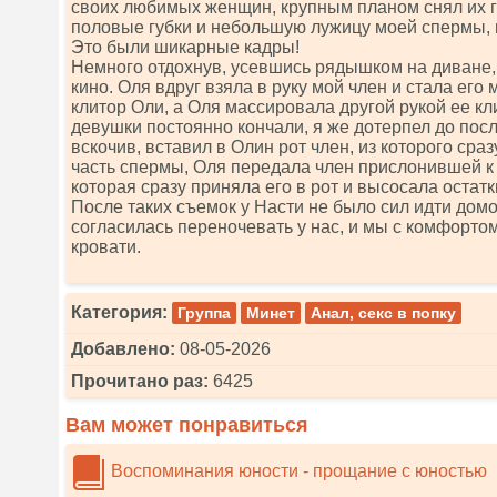
своих любимых женщин, крупным планом снял их г
половые губки и небольшую лужицу моей спермы,
Это были шикарные кадры!
Немного отдохнув, усевшись рядышком на диване,
кино. Оля вдруг взяла в руку мой член и стала его
клитор Оли, а Оля массировала другой рукой ее кл
девушки постоянно кончали, я же дотерпел до посл
вскочив, вставил в Олин рот член, из которого ср
часть спермы, Оля передала член прислонившей к 
которая сразу приняла его в рот и высосала остатк
После таких съемок у Насти не было сил идти домо
согласилась переночевать у нас, и мы с комфорто
кровати.
Категория:
Группа
Минет
Анал, секс в попку
Добавлено:
08-05-2026
Прочитано раз:
6425
Вам может понравиться
Воспоминания юности - прощание с юностью