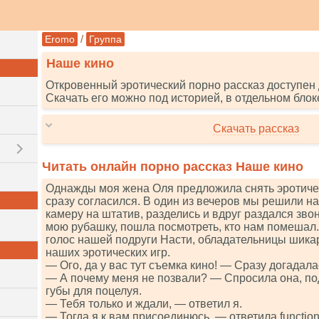
/
Eromo
Группа
Наше кино
Откровенный эротический порно рассказ доступен 
Скачать его можно под историей, в отдельном блок
Скачать рассказ
Читать онлайн порно рассказ Наше кино
Однажды моя жена Оля предложила снять эротиче
сразу согласился. В один из вечеров мы решили на
камеру на штатив, разделись и вдруг раздался звон
мою рубашку, пошла посмотреть, кто нам помешал
голос нашей подруги Насти, обладательницы шика
наших эротических игр.
— Ого, да у вас тут съемка кино! — Сразу догадала
— А почему меня не позвали? — Спросила она, по
губы для поцелуя.
— Тебя только и ждали, — ответил я.
— Тогда я к вам присоединюсь, — ответила funсtiоn сl