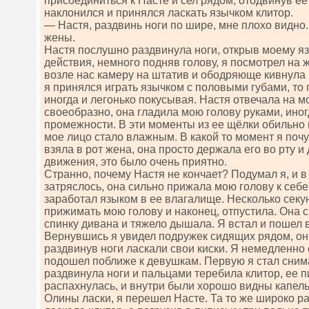
присоединиться к Насте и сел рядом, отодвинув ее
наклонился и принялся ласкать язычком клитор.
— Настя, раздвинь ноги по шире, мне плохо видно
жены.
Настя послушно раздвинула ноги, открыв моему я
действия, немного подняв голову, я посмотрел на 
возле нас камеру на штатив и ободряюще кивнула
я принялся играть язычком с половыми губами, то 
иногда и легонько покусывая. Настя отвечала на м
своеобразно, она гладила мою голову руками, иног
промежности. В эти моменты из ее щёлки обильно 
мое лицо стало влажным. В какой то момент я почу
взяла в рот жена, она просто держала его во рту 
движения, это было очень приятно.
Странно, почему Настя не кончает? Подумал я, и в
затряслось, она сильно прижала мою голову к себе
заработал языком в ее влагалище. Несколько сек
прижимать мою голову и наконец, отпустила. Она 
спинку дивана и тяжело дышала. Я встал и пошел 
Вернувшись я увидел подружек сидящих рядом, он
раздвинув ноги ласкали свои киски. Я немедленно 
подошел поближе к девушкам. Первую я стал сним
раздвинула ноги и пальцами теребила клитор, ее 
распахнулась, и внутри были хорошо видны капель
Олины ласки, я перешел Насте. Та то же широко ра