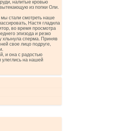
руди, налитые кровью
 вытекающую из попки Оли.
 мы стали смотреть наше
 массировать, Настя гладила
итор, во время просмотра
еднего эпизода и резко
азу хлынула сперма. Приняв
ней свое лицо подруге,
и.
й, и она с радостью
м улеглись на нашей