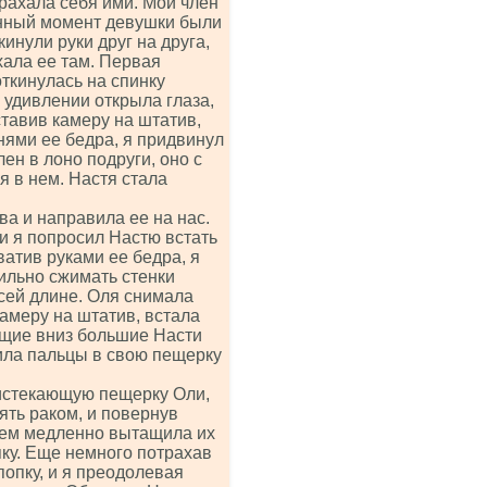
трахала себя ими. Мой член
данный момент девушки были
инули руки друг на друга,
хала ее там. Первая
откинулась на спинку
 удивлении открыла глаза,
тавив камеру на штатив,
нями ее бедра, я придвинул
ен в лоно подруги, оно с
я в нем. Настя стала
ва и направила ее на нас.
 и я попросил Настю встать
атив руками ее бедра, я
сильно сжимать стенки
сей длине. Оля снимала
камеру на штатив, встала
ющие вниз большие Насти
тила пальцы в свою пещерку
 истекающую пещерку Оли,
ять раком, и повернув
атем медленно вытащила их
пку. Еще немного потрахав
попку, и я преодолевая