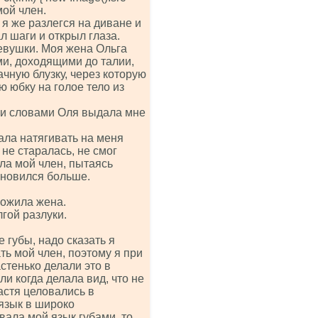
 мой член.
 я же разлегся на диване и
л шаги и открыл глаза.
вушки. Моя жена Ольга
ми, доходящими до талии,
ачную блузку, через которую
ю юбку на голое тело из
ими словами Оля выдала мне
тала натягивать на меня
 не старалась, не смог
ла мой член, пытаясь
тановился больше.
ложила жена.
гой разлуки.
 губы, надо сказать я
ть мой член, поэтому я при
стенько делали это в
и когда делала вид, что не
астя целовались в
 язык в широко
вала мой язык губами, то