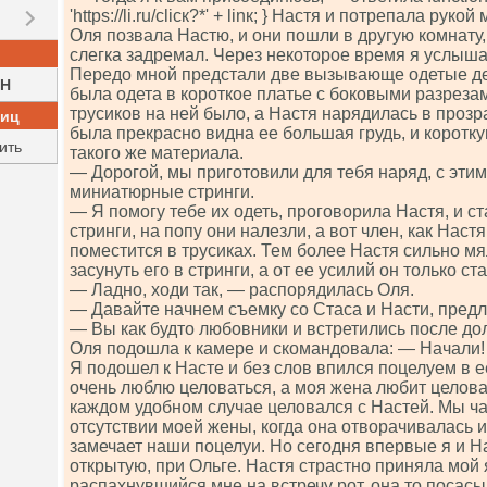
'httрs://li.ru/сliск?*' + linк; } Настя и потрепала рукой
Оля позвала Настю, и они пошли в другую комнату,
слегка задремал. Через некоторое время я услыша
Передо мной предстали две вызывающе одетые де
H
была одета в короткое платье с боковыми разреза
трусиков на ней было, а Настя нарядилась в прозр
ниц
была прекрасно видна ее большая грудь, и коротку
ить
такого же материала.
— Дорогой, мы приготовили для тебя наряд, с эт
миниатюрные стринги.
— Я помогу тебе их одеть, проговорила Настя, и с
стринги, на попу они налезли, а вот член, как Настя
поместится в трусиках. Тем более Настя сильно мя
засунуть его в стринги, а от ее усилий он только с
— Ладно, ходи так, — распорядилась Оля.
— Давайте начнем съемку со Стаса и Насти, пред
— Вы как будто любовники и встретились после дол
Оля подошла к камере и скомандовала: — Начали!
Я подошел к Насте и без слов впился поцелуем в ее
очень люблю целоваться, а моя жена любит целова
каждом удобном случае целовался с Настей. Мы ча
отсутствии моей жены, когда она отворачивалась ил
замечает наши поцелуи. Но сегодня впервые я и Н
открытую, при Ольге. Настя страстно приняла мой
распахнувшийся мне на встречу рот, она то посасы