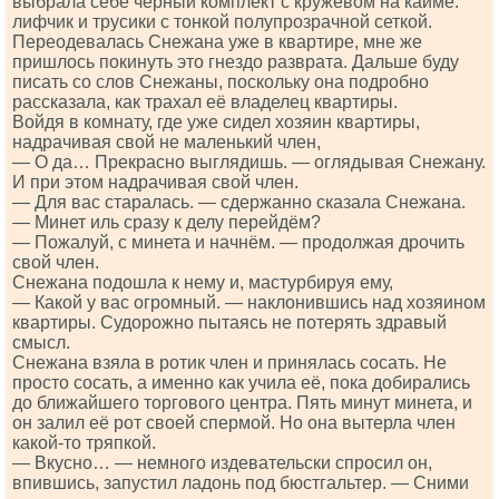
выбрала себе черный комплект с кружевом на кайме:
лифчик и трусики с тонкой полупрозрачной сеткой.
Переодевалась Снежана уже в квартире, мне же
пришлось покинуть это гнездо разврата. Дальше буду
писать со слов Снежаны, поскольку она подробно
рассказала, как трахал её владелец квартиры.
Войдя в комнату, где уже сидел хозяин квартиры,
надрачивая свой не маленький член,
— О да… Прекрасно выглядишь. — оглядывая Снежану.
И при этом надрачивая свой член.
— Для вас старалась. — сдержанно сказала Снежана.
— Минет иль сразу к делу перейдём?
— Пожалуй, с минета и начнём. — продолжая дрочить
свой член.
Снежана подошла к нему и, мастурбируя ему,
— Какой у вас огромный. — наклонившись над хозяином
квартиры. Судорожно пытаясь не потерять здравый
смысл.
Снежана взяла в ротик член и принялась сосать. Не
просто сосать, а именно как учила её, пока добирались
до ближайшего торгового центра. Пять минут минета, и
он залил её рот своей спермой. Но она вытерла член
какой-то тряпкой.
— Вкусно… — немного издевательски спросил он,
впившись, запустил ладонь под бюстгальтер. — Сними