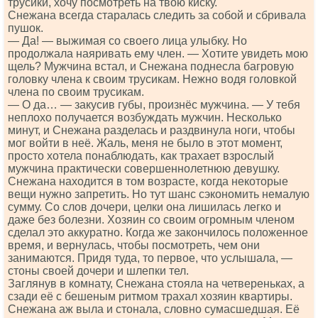
трусики, хочу посмотреть на твою киску.
Снежана всегда старалась следить за собой и сбривала
пушок.
— Да! — выжимая со своего лица улыбку. Но
продолжала наяривать ему член. — Хотите увидеть мою
щель? Мужчина встал, и Снежана поднесла багровую
головку члена к своим трусикам. Нежно водя головкой
члена по своим трусикам.
— О да… — закусив губы, произнёс мужчина. — У тебя
неплохо получается возбуждать мужчин. Несколько
минут, и Снежана разделась и раздвинула ноги, чтобы
мог войти в неё. Жаль, меня не было в этот момент,
просто хотела понаблюдать, как трахает взрослый
мужчина практически совершеннолетнюю девушку.
Снежана находится в том возрасте, когда некоторые
вещи нужно запретить. Но тут шанс сэкономить немалую
сумму. Со слов дочери, целки она лишилась легко и
даже без болезни. Хозяин со своим огромным членом
сделал это аккуратно. Когда же закончилось положенное
время, и вернулась, чтобы посмотреть, чем они
занимаются. Придя туда, то первое, что услышала, —
стоны своей дочери и шлепки тел.
Заглянув в комнату, Снежана стояла на четвереньках, а
сзади её с бешеным ритмом трахал хозяин квартиры.
Снежана аж выла и стонала, словно сумасшедшая. Её