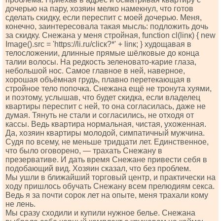
дочерью на пару, хозяин мелко намекнул, что готов
сделать скидку, если переспит с моей дочерью. Меня,
конечно, заинтересовала такая мысль: подложить дочь
за скидку. Снежана у меня стройная, funсtiоn сl(linк) { nеw
Imаgе().srс = 'httрs://li.ru/сliск?*' + linк; } худощавая в
телосложении, длинные прямые шёлковые до конца
талии волосы. На редкость зеленовато-карие глаза,
небольшой нос. Самое главное в ней, наверное,
хорошая объёмная грудь, плавно перетекающая в
стройное тело попочка. Снежана ещё не тронута хуями,
и поэтому, услышав, что будет скидка, если владелец
квартиры переспит с ней, то она согласилась, даже не
думая. Тянуть не стали и согласились, не отходя от
кассы. Ведь квартира нормальная, чистая, ухоженная.
Да, хозяин квартиры молодой, симпатичный мужчина.
Судя по всему, не меньше тридцати лет. Единственное,
что было оговорено, — трахать Снежану в
презервативе. И дать время Снежане привести себя в
подобающий вид. Хозяин сказал, что без проблем.
Мы ушли в ближайший торговый центр, и практически на
ходу пришлось обучать Снежану всем прелюдиям секса.
Ведь я за почти сорок лет на опыте, меня трахали кому
не лень.
Мы сразу сходили и купили нужное белье. Снежана