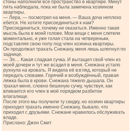
стоны наполнили все пространство в квартире. Минут
пять наблюдала, пока не была замечена хозяином
квартиры.
— Лера, — посмотрел на меня. — Ваша доча неплохо
ебется. Не хотите присоединиться к нам?
Присоединиться, почему не оказаться. Именно такая
мысль была в моей голове. Мои вещи с меня слетели
моментально, и уже голая стала на четвереньки,
подставляя свою попу под член хозяина квартиры.
Он продолжал трахать Снежану, меня лишь шлепнул по
заднице.
— Эх… Какая сладкая сучка. И вытащил свой член из
моей дочери и тут же всадил в меня. Снежана устало
рухнула на кровать. Я видела её взгляд, который не
передать словами. Горячий и возбуждённый, правая
ляжка была в крови. Снежана тяжело дышала. Он
трахал меня, словно бешеную сучку, чувствуя, как
впивается его член в моё порядком разбитое
влагалище.
После этого мы получили ту скидку, но хозяин квартиры
приходил трахать именно Снежану, бывало, что
приходил с друзьями. Снежане нравилось обслуживать
владе.
Прислано: Джон Смит