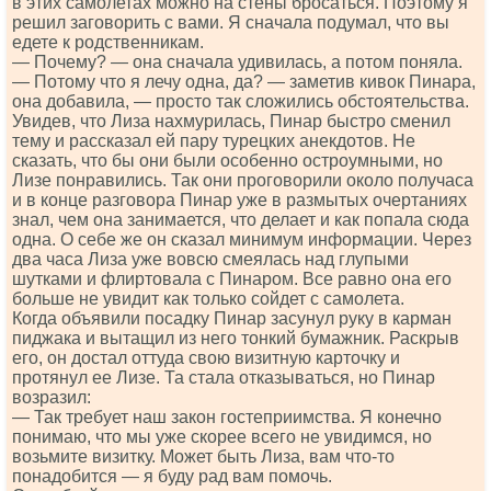
в этих самолетах можно на стены бросаться. Поэтому я
решил заговорить с вами. Я сначала подумал, что вы
едете к родственникам.
— Почему? — она сначала удивилась, а потом поняла.
— Потому что я лечу одна, да? — заметив кивок Пинара,
она добавила, — просто так сложились обстоятельства.
Увидев, что Лиза нахмурилась, Пинар быстро сменил
тему и рассказал ей пару турецких анекдотов. Не
сказать, что бы они были особенно остроумными, но
Лизе понравились. Так они проговорили около получаса
и в конце разговора Пинар уже в размытых очертаниях
знал, чем она занимается, что делает и как попала сюда
одна. О себе же он сказал минимум информации. Через
два часа Лиза уже вовсю смеялась над глупыми
шутками и флиртовала с Пинаром. Все равно она его
больше не увидит как только сойдет с самолета.
Когда объявили посадку Пинар засунул руку в карман
пиджака и вытащил из него тонкий бумажник. Раскрыв
его, он достал оттуда свою визитную карточку и
протянул ее Лизе. Та стала отказываться, но Пинар
возразил:
— Так требует наш закон гостеприимства. Я конечно
понимаю, что мы уже скорее всего не увидимся, но
возьмите визитку. Может быть Лиза, вам что-то
понадобится — я буду рад вам помочь.