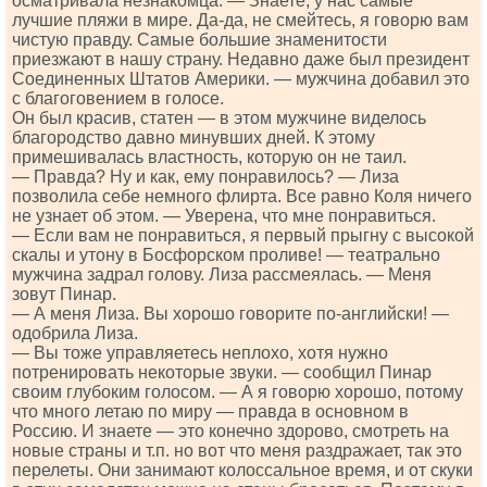
осматривала незнакомца. — Знаете, у нас самые
лучшие пляжи в мире. Да-да, не смейтесь, я говорю вам
чистую правду. Самые большие знаменитости
приезжают в нашу страну. Недавно даже был президент
Соединенных Штатов Америки. — мужчина добавил это
с благоговением в голосе.
Он был красив, статен — в этом мужчине виделось
благородство давно минувших дней. К этому
примешивалась властность, которую он не таил.
— Правда? Ну и как, ему понравилось? — Лиза
позволила себе немного флирта. Все равно Коля ничего
не узнает об этом. — Уверена, что мне понравиться.
— Если вам не понравиться, я первый прыгну с высокой
скалы и утону в Босфорском проливе! — театрально
мужчина задрал голову. Лиза рассмеялась. — Меня
зовут Пинар.
— А меня Лиза. Вы хорошо говорите по-английски! —
одобрила Лиза.
— Вы тоже управляетесь неплохо, хотя нужно
потренировать некоторые звуки. — сообщил Пинар
своим глубоким голосом. — А я говорю хорошо, потому
что много летаю по миру — правда в основном в
Россию. И знаете — это конечно здорово, смотреть на
новые страны и т.п. но вот что меня раздражает, так это
перелеты. Они занимают колоссальное время, и от скуки