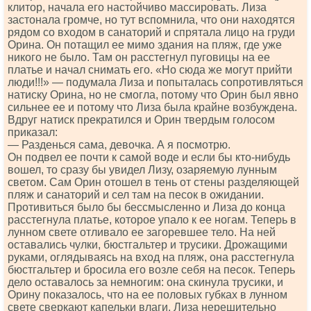
клитор, начала его настойчиво массировать. Лиза
застонала громче, но тут вспомнила, что они находятся
рядом со входом в санаторий и спрятала лицо на груди
Орина. Он потащил ее мимо здания на пляж, где уже
никого не было. Там он расстегнул пуговицы на ее
платье и начал снимать его. «Но сюда же могут прийти
люди!!!» — подумала Лиза и попыталась сопротивляться
натиску Орина, но не смогла, потому что Орин был явно
сильнее ее и потому что Лиза была крайне возбуждена.
Вдруг натиск прекратился и Орин твердым голосом
приказал:
— Разденься сама, девочка. А я посмотрю.
Он подвел ее почти к самой воде и если бы кто-нибудь
вошел, то сразу бы увидел Лизу, озаряемую лунным
светом. Сам Орин отошел в тень от стены разделяющей
пляж и санаторий и сел там на песок в ожидании.
Противиться было бы бессмысленно и Лиза до конца
расстегнула платье, которое упало к ее ногам. Теперь в
лунном свете отливало ее загоревшее тело. На ней
оставались чулки, бюстгальтер и трусики. Дрожащими
руками, оглядываясь на вход на пляж, она расстегнула
бюстгальтер и бросила его возле себя на песок. Теперь
дело оставалось за немногим: она скинула трусики, и
Орину показалось, что на ее половых губках в лунном
свете сверкают капельки влаги. Лиза нерешительно