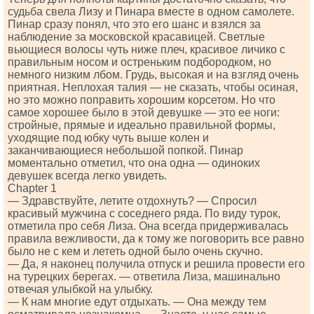
судьба свела Лизу и Пинара вместе в одном самолете.
Пинар сразу понял, что это его шанс и взялся за
наблюдение за московской красавицей. Светлые
вьющиеся волосы чуть ниже плеч, красивое личико с
правильным носом и остреньким подбородком, но
немного низким лбом. Грудь, высокая и на взгляд очень
приятная. Неплохая талия — не сказать, чтобы осиная,
но это можно поправить хорошим корсетом. Но что
самое хорошее было в этой девушке — это ее ноги:
стройные, прямые и идеально правильной формы,
уходящие под юбку чуть выше колен и
заканчивающиеся небольшой попкой. Пинар
моментально отметил, что она одна — одиноких
девушек всегда легко увидеть.
Сhарtеr 1
— Здравствуйте, летите отдохнуть? — Спросил
красивый мужчина с соседнего ряда. По виду турок,
отметила про себя Лиза. Она всегда придерживалась
правила вежливости, да к тому же поговорить все равно
было не с кем и лететь одной было очень скучно.
— Да, я наконец получила отпуск и решила провести его
на турецких берегах. — ответила Лиза, машинально
отвечая улыбкой на улыбку.
— К нам многие едут отдыхать. — Она между тем