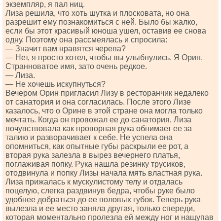
экземпляр, я пал ниц.
Лиза решила, что хоть шутка и плосковата, но она
разрешит ему познакомиться с ней. Было бы жалко,
если бы этот красивый юноша ушел, оставив ее снова
одну. Поэтому она рассмеялась и спросила:
— Значит вам нравятся черепа?
— Нет, я просто хотел, чтобы вы улыбнулись. Я Орин.
Странноватое имя, зато очень редкое.
— Лиза.
— Не хочешь искупнуться?
Вечером Орин пригласил Лизу в ресторанчик недалеко
от санатория и она согласилась. После этого Лизе
казалось, что о Орине в этой стране она могла только
мечтать. Когда он провожал ее до санатория, Лиза
почувствовала как проворная рука обнимает ее за
талию и разворачивает к себе. Не успела она
опомниться, как опытные губы раскрыли ее рот, а
вторая рука залезла в вырез вечернего платья,
поглаживая попку. Рука нашла резинку трусиков,
отодвинула и попку Лизы начала мять властная рука.
Лиза прижалась к мускулистому телу и отдалась
поцелую, слегка раздвинув бедра, чтобы руке было
удобнее добраться до ее половых губок. Теперь рука
вылезла и ее место заняла другая, только спереди,
которая моментально пролезла ей между ног и нащупав