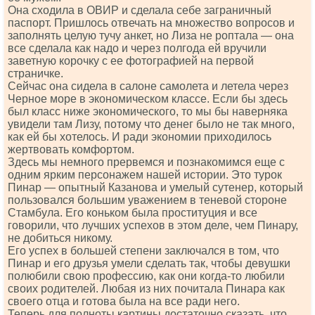
Она сходила в ОВИР и сделала себе заграничный
паспорт. Пришлось отвечать на множество вопросов и
заполнять целую тучу анкет, но Лиза не роптала — она
все сделала как надо и через полгода ей вручили
заветную корочку с ее фотографией на первой
страничке.
Сейчас она сидела в салоне самолета и летела через
Черное море в экономическом классе. Если бы здесь
был класс ниже экономического, то мы бы наверняка
увидели там Лизу, потому что денег было не так много,
как ей бы хотелось. И ради экономии приходилось
жертвовать комфортом.
Здесь мы немного прервемся и познакомимся еще с
одним ярким персонажем нашей истории. Это турок
Пинар — опытный Казанова и умелый сутенер, который
пользовался большим уважением в теневой стороне
Стамбула. Его коньком была проституция и все
говорили, что лучших успехов в этом деле, чем Пинару,
не добиться никому.
Его успех в большей степени заключался в том, что
Пинар и его друзья умели сделать так, чтобы девушки
полюбили свою профессию, как они когда-то любили
своих родителей. Любая из них почитала Пинара как
своего отца и готова была на все ради него.
Теперь для полноты картины достаточно сказать, что