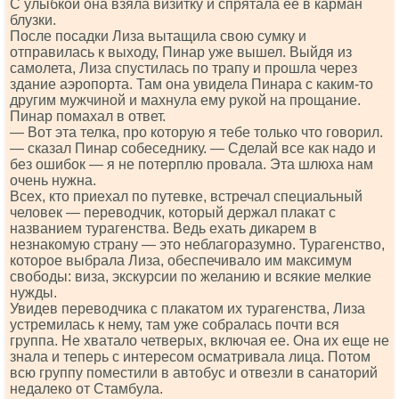
С улыбкой она взяла визитку и спрятала ее в карман
блузки.
После посадки Лиза вытащила свою сумку и
отправилась к выходу, Пинар уже вышел. Выйдя из
самолета, Лиза спустилась по трапу и прошла через
здание аэропорта. Там она увидела Пинара с каким-то
другим мужчиной и махнула ему рукой на прощание.
Пинар помахал в ответ.
— Вот эта телка, про которую я тебе только что говорил.
— сказал Пинар собеседнику. — Сделай все как надо и
без ошибок — я не потерплю провала. Эта шлюха нам
очень нужна.
Всех, кто приехал по путевке, встречал специальный
человек — переводчик, который держал плакат с
названием турагенства. Ведь ехать дикарем в
незнакомую страну — это неблагоразумно. Турагенство,
которое выбрала Лиза, обеспечивало им максимум
свободы: виза, экскурсии по желанию и всякие мелкие
нужды.
Увидев переводчика с плакатом их турагенства, Лиза
устремилась к нему, там уже собралась почти вся
группа. Не хватало четверых, включая ее. Она их еще не
знала и теперь с интересом осматривала лица. Потом
всю группу поместили в автобус и отвезли в санаторий
недалеко от Стамбула.