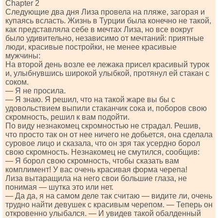
Сhарtеr 2
Следующие два дня Лиза провела на пляже, загорая и
купаясь всласть. Жизнь в Турции была конечно не такой,
как представляла себе в мечтах Лиза, но все вокруг
было удивительно, независимо от мечтаний: приятные
люди, красивые постройки, не менее красивые
мужчины:
На второй день возле ее лежака присел красивый турок
и, улыбнувшись широкой улыбкой, протянул ей стакан с
соком.
— Я не просила.
— Я знаю. Я решил, что на такой жаре вы бы с
удовольствием выпили стаканчик сока и, поборов свою
скромность, решил к вам подойти.
По виду незнакомец скромностью не страдал. Решив,
что просто так он от нее ничего не добьется, она сделала
суровое лицо и сказала, что он зря так усердно борол
свою скромность. Незнакомец не смутился, сообщив:
— Я борол свою скромность, чтобы сказать вам
комплимент! У вас очень красивая форма черепа!
Лиза вытаращила на него свои большие глаза, не
понимая — шутка это или нет.
— Да да, я на самом деле так считаю — видите ли, очень
трудно найти девушек с красивым черепом. — Теперь он
откровенно улыбался. — И увидев такой обалденный