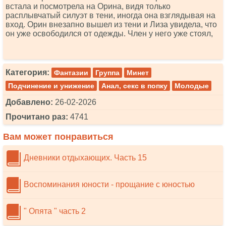
встала и посмотрела на Орина, видя только
расплывчатый силуэт в тени, иногда она взглядывая на
вход. Орин внезапно вышел из тени и Лиза увидела, что
он уже освободился от одежды. Член у него уже стоял,
Категория:
Фантазии
Группа
Минет
Подчинение и унижение
Анал, секс в попку
Молодые
Добавлено:
26-02-2026
Прочитано раз:
4741
Вам может понравиться
Дневники отдыхающих. Часть 15
Воспоминания юности - прощание с юностью
" Опята " часть 2