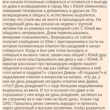
все начали потихоньку собираться и готовиться к выезду
из дома и возвращению в город. Мы с Юлей обменялись
номерами телефонов и добавились в друзья вк. По
возвращению в общагу я, естественно вырубился,
потому что спали мы не много в прошедшую ночь. На
следующий день мы уехали на неделю с группой
активистов из универа на очередной слет. С Юлей мы
общались непрерывно. Днем переписывались,
вечерами созванивались. Вернувшись со слетая
получил сообщение от Юли с приглашением в гости на
которое положительно ответил без раздумий и начал
собираться. Когда я был уже готов выходить и
собирался вызвать такси, зашел наш общий с Юлей друг
Дима и начал расспрашивать как дела у нас с Юлей. Я
вкратце рассказал про прошедшую неделю нашего
общения и сказал что как раз сейчас собираюсь к ней.
«что купил в подарок?»- спросил Диман. «В подарок?»-в
недоумении ответил я вопросом на вопрос. «Ну да, у
нее же день рождения сегодня»-ответил мне Димка.
«Что? День рождения?»-с еще большим недоумением
вырвалось из меня. И тут я осознал что даже и не
спрашивал у нее когда ее день рождения, заглянул на
ее страничку вк и там тоже не было даты, только год
1992. Пришлось резко сменить маршрут и проехать
через цветочный и магазин косметики, чтобы разжиться