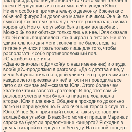
так просидел, но почувствовал что кто-то меня толкает в
плечо. Вернувшись из своих мыслей я увидел Юлю.
Ничем особо не примечательную девчонку, брюнетка с
обычной фигурой и довольно милым личиком. Она была
смуглая( как потом я узнал у нее отец был казах, а мама
кореянка). Нов от ее улыбка была прям волшебная.
Можно было влюбиться только лишь в нее. Юля сказала
что ей очень понравилось как я играл на гитаре. Ничего
удивительного для меня, конечно, не было, ведь на
гитаре я учился играть только лишь для того, чтобы
располагать к себе противоположный пол.
«Спасибо»-ответил я.
«Давно знакомы с Димкой(это наш именинник) и откуда
вообще?»-продолжил я разговор. «Да с детства еще, у
меня бабушка жила на одной улице с его родителями и я
каждое лето приезжала к ней в гости и проводила все
лето с из компанией»-сказала Юля. Этого более чем
хватило чтобы завязать разговор. И под этот самый
разговор улетела моя бутылка пива и в ход пошла
вторая. Юля пила вино. Общение проходило довольно
легко и непринужденно. Было очень интересно слушать
Юлю. У нее был приятный голос и, как я уже говорил,
волшебная улыбка. В какой-то момент пришла Марина и
спросила будет ли продолжение концерта? Я сходил в
дом за гитарой и вернулся в беседку. На второй концерт