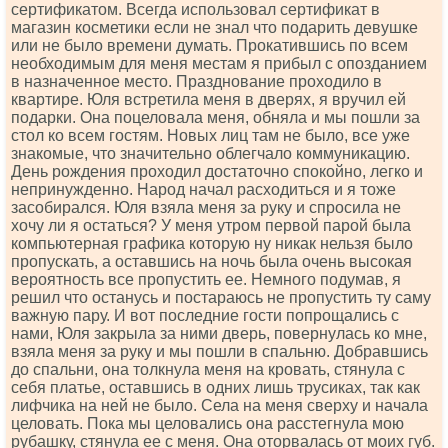
сертификатом. Всегда использовал сертификат в
магазин косметики если не знал что подарить девушке
или не было времени думать. Прокатившись по всем
необходимым для меня местам я прибыл с опозданием
в назначенное место. Празднование проходило в
квартире. Юля встретила меня в дверях, я вручил ей
подарки. Она поцеловала меня, обняла и мы пошли за
стол ко всем гостям. Новых лиц там не было, все уже
знакомые, что значительно облегчало коммуникацию.
День рождения проходил достаточно спокойно, легко и
непринужденно. Народ начал расходиться и я тоже
засобирался. Юля взяла меня за руку и спросила не
хочу ли я остаться? У меня утром первой парой была
компьютерная графика которую ну никак нельзя было
пропускать, а оставшись на ночь была очень высокая
вероятность все пропустить ее. Немного подумав, я
решил что останусь и постараюсь не пропустить ту саму
важную пару. И вот последние гости попрощались с
нами, Юля закрыла за ними дверь, повернулась ко мне,
взяла меня за руку и мы пошли в спальню. Добравшись
до спальни, она толкнула меня на кровать, стянула с
себя платье, оставшись в одних лишь трусиках, так как
лифчика на ней не было. Села на меня сверху и начала
целовать. Пока мы целовались она расстегнула мою
рубашку, стянула ее с меня. Она оторвалась от моих губ.