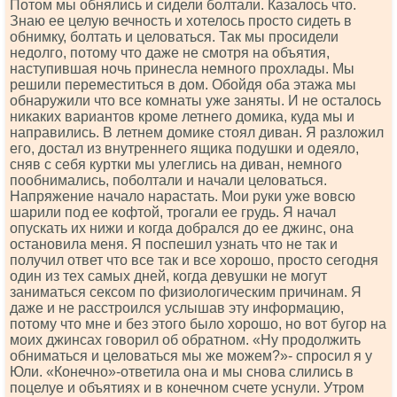
Потом мы обнялись и сидели болтали. Казалось что.
Знаю ее целую вечность и хотелось просто сидеть в
обнимку, болтать и целоваться. Так мы просидели
недолго, потому что даже не смотря на объятия,
наступившая ночь принесла немного прохлады. Мы
решили переместиться в дом. Обойдя оба этажа мы
обнаружили что все комнаты уже заняты. И не осталось
никаких вариантов кроме летнего домика, куда мы и
направились. В летнем домике стоял диван. Я разложил
его, достал из внутреннего ящика подушки и одеяло,
сняв с себя куртки мы улеглись на диван, немного
пообнимались, поболтали и начали целоваться.
Напряжение начало нарастать. Мои руки уже вовсю
шарили под ее кофтой, трогали ее грудь. Я начал
опускать их нижи и когда добрался до ее джинс, она
остановила меня. Я поспешил узнать что не так и
получил ответ что все так и все хорошо, просто сегодня
один из тех самых дней, когда девушки не могут
заниматься сексом по физиологическим причинам. Я
даже и не расстроился услышав эту информацию,
потому что мне и без этого было хорошо, но вот бугор на
моих джинсах говорил об обратном. «Ну продолжить
обниматься и целоваться мы же можем?»- спросил я у
Юли. «Конечно»-ответила она и мы снова слились в
поцелуе и объятиях и в конечном счете уснули. Утром