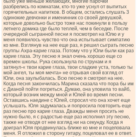
было уже меньше желающих, многие парочки
разбрелись по комнатам, кто-то уже уснул от выпитых
горячительных напитков. В общем, остались слушать 3
одинокие девчонки и именинник со своей девушкой,
которые довольно быстро тоже нас покинули в пользу
летнего домика где было теплей, чем в беседке. После
очередной сыгранной песни я посмотрел на Юлю и у
меня появилось чувство что она испытывает симпатию
ко мне. Взглянув на нее еще раз, я решил сыграть песню
группы Ахра-карие глаза. Потому что у Юли были как раз
карие глаза. Эту песню я знал очень хорошо еще со
времен школы. Рука скользнула по струнам и я
затянул-« твои карие глаза, твои сладкие уста, только ты
мой ангел, ты моя мечта» не отрывая свой взгляд от
Юли, она заулыбалась. Всю песню я смотрел на нее.
Когда песня закончилась Марина сказала что пора бы им
с Дианой пойти погреться. Думаю, она уловила то вайб,
который возник между мной и Юлей во время песни.
Оставшись наедине с Юлей, спросил что она хочет еще
услышать. Юля задумалась и попросила повторить еще
раз песню про карие глаза. Дважды меня просить не
нужно было, я с радостью еще раз исполнил эту песню,
также не отводя от нее взгляд ни на секунду. Когда я
доиграл Юля продвинулась ближе ко мне и поцеловала
меня. Я отложил в сторону гитару, поцеловал ее в ответ.