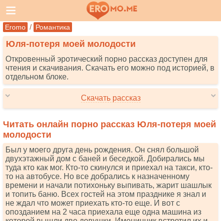
/
Eromo
Романтика
Юля-потеря моей молодости
Откровенный эротический порно рассказ доступен для
чтения и скачивания. Скачать его можно под историей, в
отдельном блоке.
Скачать рассказ
Читать онлайн порно рассказ Юля-потеря моей
молодости
Был у моего друга день рождения. Он снял большой
двухэтажный дом с баней и беседкой. Добирались мы
туда кто как мог. Кто-то скинулся и приехал на такси, кто-
то на автобусе. Но все добрались к назначенному
времени и начали потихоньку выпивать, жарит шашлык
и топить баню. Всех гостей на этом празднике я знал и
не ждал что может приехать кто-то еще. И вот с
опозданием на 2 часа приехала еще одна машина из
которой вышли две девушки. Именинник встретил их и