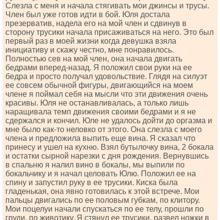
Слезла с меня и начала стягивать мои джинсы и трусы.
Член был уже готов идти в бой. Юля достала
презерватив, надела его на мой член и сдвинув в
сторону трусики начала присаживаться на него. Это был
первый раз в моей жизни когда девушка взяла
инициативу и скажу честно, мне понравилось.
Полностью сев на мой член, она начала двигать
бедрами вперед-назад. Я положил свои руки на ее
бедра и просто получал удовольствие. Глядя на силуэт
ее совсем обычной фигуры, двигающийся на моем
члене я поймал себя на мысли что эти движения очень
красивы. Юля не останавливалась, а только лишь
наращивала темп движения своими бедрами и я не
сдержался и кончил. Юле не удалось дойти до оргазма и
мне было как-то неловко от этого. Она слезла с моего
члена и предложила выпить еще вина. Я сказал что
принесу и ушел на кухню. Взял бутылочку вина, 2 бокала
и остатки сырной нарезки с дня рождения. Вернувшись
в спальню я налил вино в бокалы, мы выпили по
бокальчику и я начал целовать Юлю. Положил ее на
спину и запустил руку в ее трусики. Киска была
гладенькая, она явно готовилась к этой встрече. Мои
пальцы двигались по ее половым губкам, по клитору.
Мои поцелуи начали спускаться по ее телу, прошли по
груди, по животику. Я стянул ее трусики, развел ножки в