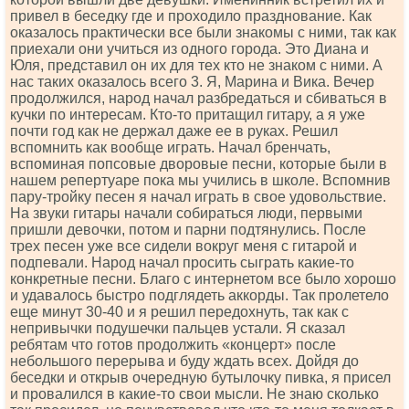
привел в беседку где и проходило празднование. Как
оказалось практически все были знакомы с ними, так как
приехали они учиться из одного города. Это Диана и
Юля, представил он их для тех кто не знаком с ними. А
нас таких оказалось всего 3. Я, Марина и Вика. Вечер
продолжился, народ начал разбредаться и сбиваться в
кучки по интересам. Кто-то притащил гитару, а я уже
почти год как не держал даже ее в руках. Решил
вспомнить как вообще играть. Начал бренчать,
вспоминая попсовые дворовые песни, которые были в
нашем репертуаре пока мы учились в школе. Вспомнив
пару-тройку песен я начал играть в свое удовольствие.
На звуки гитары начали собираться люди, первыми
пришли девочки, потом и парни подтянулись. После
трех песен уже все сидели вокруг меня с гитарой и
подпевали. Народ начал просить сыграть какие-то
конкретные песни. Благо с интернетом все было хорошо
и удавалось быстро подглядеть аккорды. Так пролетело
еще минут 30-40 и я решил передохнуть, так как с
непривычки подушечки пальцев устали. Я сказал
ребятам что готов продолжить «концерт» после
небольшого перерыва и буду ждать всех. Дойдя до
беседки и открыв очередную бутылочку пивка, я присел
и провалился в какие-то свои мысли. Не знаю сколько