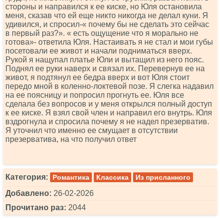
стороны и направился к ее киске, но Юля остановила
меня, сказав что ей еще никто никогда не делал куни. Я
удивился, и спросил-« почему бы не сделать это сейчас
в первый раз?». « есть ощущение что я морально не
готова»- ответила Юля. Настаивать я не стал и мои губы
посетовали ее живот и начали подниматься вверх.
Рукой я нащупал платье Юли и вытащил из него пояс.
Поднял ее руки наверх и связал их. Перевернув ее на
живот, я подтянул ее бедра вверх и вот Юля стоит
передо мной в коленно-локтевой позе. Я слегка надавил
на ее поясницу и попросил прогнуть ее. Юля все
сделала без вопросов и у меня открылся полный доступ
к ее киске. Я взял свой член и направил его внутрь. Юля
вздрогнула и спросила почему я не надел презерватив.
Я уточнил что именно ее смущает в отсутствии
презерватива, на что получил ответ
Категория:
Романтика
Классика
Из присланного
Добавлено:
26-02-2026
Прочитано раз:
2044