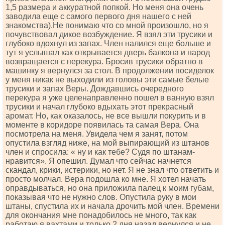
1,5 размера и аккуратной попкой. Но меня она очень
заводила еще с самого первого дня нашего с ней
знакомства).Не понимаю что со мной произошло, но я
почувствовал дикое возбуждение. Я взял эти трусики и
глубоко вдохнул из запах. Член налился еще больше и
тут я услышал как открывается дверь балкона и народ
возвращается с перекура. Бросив трусики обратно в
машинку я вернулся за стол. В продолжении посиделок
у меня никак не выходили из головы эти самые белые
трусики и запах Веры. Дождавшись очередного
перекура я уже целенаправленно пошел в ванную взял
трусики и начал глубоко вдыхать этот прекрасный
аромат. Но, как оказалось, не все вышли покурить и в
моменте в коридоре появилась та самая Вера. Она
посмотрела на меня. Увидела чем я занят, потом
опустила взгляд ниже, на мой выпирающий из штанов
член и спросила: « ну и как тебе? Судя по штанам-
нравится». Я опешил. Думал что сейчас начнется
скандал, крики, истерики, но нет. Я не знал что ответить и
просто молчал. Вера подошла ко мне. Я хотел начать
оправдываться, но она приложила палец к моим губам,
показывая что не нужно слов. Опустила руку в мои
штаны, спустила их и начала дрочить мой член. Времени
для окончания мне понадобилось не много, так как
работаю я вахтами и только 2 дня назад вернулся и не