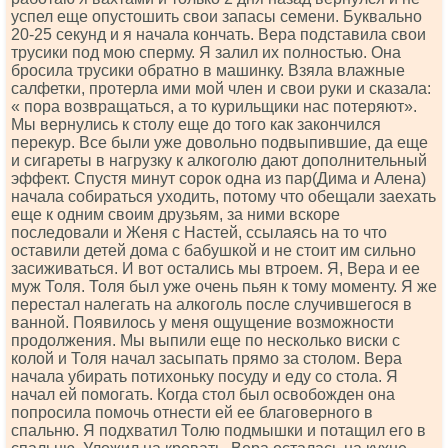
успел еще опустошить свои запасы семени. Буквально
20-25 секунд и я начала кончать. Вера подставила свои
трусики под мою сперму. Я залил их полностью. Она
бросила трусики обратно в машинку. Взяла влажные
салфетки, протерла ими мой член и свои руки и сказала:
« пора возвращаться, а то курильщики нас потеряют».
Мы вернулись к столу еще до того как закончился
перекур. Все были уже довольно подвыпившие, да еще
и сигареты в нагрузку к алкоголю дают дополнительный
эффект. Спустя минут сорок одна из пар(Дима и Алена)
начала собираться уходить, потому что обещали заехать
еще к одним своим друзьям, за ними вскоре
последовали и Женя с Настей, ссылаясь на то что
оставили детей дома с бабушкой и не стоит им сильно
засиживаться. И вот остались мы втроем. Я, Вера и ее
муж Толя. Толя был уже очень пьян к тому моменту. Я же
перестал налегать на алкоголь после случившегося в
ванной. Появилось у меня ощущение возможности
продолжения. Мы выпили еще по несколько виски с
колой и Толя начал засыпать прямо за столом. Вера
начала убирать потихоньку посуду и еду со стола. Я
начал ей помогать. Когда стол был освобожден она
попросила помочь отнести ей ее благоверного в
спальню. Я подхватил Толю подмышки и потащил его в