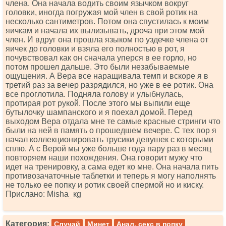
члена. Она начала водить своим язычком вокруг
головки, иногда погружая мой член в свой ротик на
несколько сантиметров. Потом она спустилась к моим
яичкам и начала их вылизывать, дроча при этом мой
член. И вдруг она прошла языком по уздечке члена от
яичек до головки и взяла его полностью в рот, я
почувствовал как он сначала уперся в ее горло, но
потом прошел дальше. Это были незабываемые
ощущения. А Вера все наращивала темп и вскоре я в
третий раз за вечер разрядился, но уже в ее ротик. Она
все проглотила. Подняла голову и улыбнулась,
протирая рот рукой. После этого мы выпили еще
бутылочку шампанского и я поехал домой. Перед
выходом Вера отдала мне те самые красные стринги что
были на ней в память о прошедшем вечере. С тех пор я
начал коллекционировать трусики девушек с которыми
сплю. А с Верой мы уже больше года пару раз в месяц
повторяем наши похождения. Она говорит мужу что
идет на тренировку, а сама едет ко мне. Она начала пить
противозачаточные таблетки и теперь я могу наполнять
не только ее попку и ротик своей спермой но и киску.
Прислано: Мishа_кg
Категория:
Случай
Минет
Анал, секс в попку