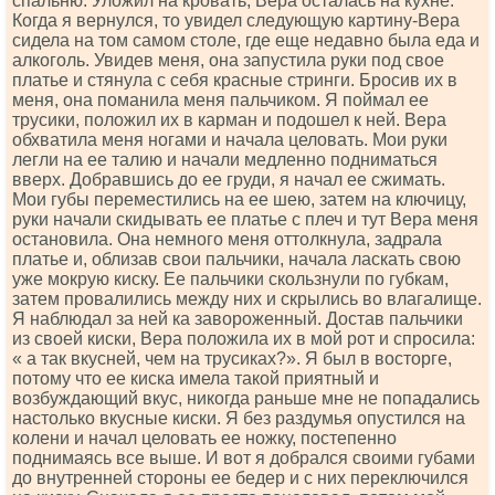
спальню. Уложил на кровать, Вера осталась на кухне.
Когда я вернулся, то увидел следующую картину-Вера
сидела на том самом столе, где еще недавно была еда и
алкоголь. Увидев меня, она запустила руки под свое
платье и стянула с себя красные стринги. Бросив их в
меня, она поманила меня пальчиком. Я поймал ее
трусики, положил их в карман и подошел к ней. Вера
обхватила меня ногами и начала целовать. Мои руки
легли на ее талию и начали медленно подниматься
вверх. Добравшись до ее груди, я начал ее сжимать.
Мои губы переместились на ее шею, затем на ключицу,
руки начали скидывать ее платье с плеч и тут Вера меня
остановила. Она немного меня оттолкнула, задрала
платье и, облизав свои пальчики, начала ласкать свою
уже мокрую киску. Ее пальчики скользнули по губкам,
затем провалились между них и скрылись во влагалище.
Я наблюдал за ней ка завороженный. Достав пальчики
из своей киски, Вера положила их в мой рот и спросила:
« а так вкусней, чем на трусиках?». Я был в восторге,
потому что ее киска имела такой приятный и
возбуждающий вкус, никогда раньше мне не попадались
настолько вкусные киски. Я без раздумья опустился на
колени и начал целовать ее ножку, постепенно
поднимаясь все выше. И вот я добрался своими губами
до внутренней стороны ее бедер и с них переключился