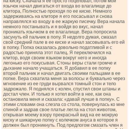
на киску. Сначала я ее просто поцеловал, потом мой
язычок начал двигаться от входа во влагалище до
клитора, Полностью проходя по ее киске. Немного
задерживаясь на клиторе я его посасывал и снова
направлялся ко входу в ее жаркую писечку. Вера начала
немного постанывать и я войдя во вкус, начал
проникать язычком в ее влагалище. Вера попросила
засунуть ей пальчик в попу. Я недолго думая, смазал
свой средний пале в ее киске и начал засовывать его ей
в попку. Попка оказалась довольно податливой и с
радостью приняла этот палец. Я переключился на
клитор, водя своим языком вокруг него и иногда
легонько его покусывая. Стоны веры стали громче и
дыхание начало учащаться. Я добавил в ее попку
второй пальчик и начал двигать своими пальцами в ее
попке. Вера схватила меня за волосы и буквально через
мгновение из ее груди вырвался томный стон и тело
задрожало. Я поднялся с колен, спустил свои штаны и
достал член. И только я хотел войти в нее, как она
остановила меня и сказала: «давай лучше в попку». С
этими словами она слезла со стола, повернулась ко мне
спиной и задрав свое платье легла на стол животом,
открывая моему взору прекрасный вид на ее мокрую
киску и шикарную попку с колечком ануса в которое я
должен был проникнуть. Под предлогом смазать член я