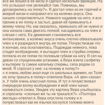
все же вошел в ее киску и сделал несколько фрикций. На
что услышал «не увлекайся там. Помнишь, мы
договорились на попку?». Я достал член из ее горячей и
мокрой киски и направил его на колечко ануса. Оно
начало сопротивляться. Немного надавив на него, я все
проник в ее попку и застыл, давая ей привыкнуть к
моему члену. Но, как оказалось, привыкать ей не нужно и
она начала сама двигать попкой, насадиваясь на член и
слезая с него. Ее движения становились все
интенсивнее, а колечко ануса очень плотно обхватывало
член и я разрядился внутрь ее попки. Почувствовав что
я кончаю, она оснатовилась. Подождав немного, пока
спадет возбуждение, я вытащил член и струйка спермы
потекла из ее попки по половым губкам на ногу. Я сел на
диван со спущенными штанами, а Вера взяла салфетку
и вытерев ту самую капельку спермы, села рядом со
мной. Я спросил у нее: «а почему в попку?»
« я очень люблю анал еще со школьных времен, но Толя
не хочу трахать в попку»-ответила Вера. «А зря»-сказал
я. У тебя очень классная попка. И тут я почувствовал
очередную волну возбуждения и мой член начал
наливаться снова. Увидев эту картину Вера улыбнулась
и спросила- «сколько же ты не трахался?». «Полтора
месяца»-ответил я. Вера опустила голову и я
почувствовал как ее язычок коснулся головки моего