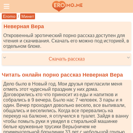
/
Eromo
Минет
Неверная Вера
Откровенный эротический порно рассказ доступен для
чтения и скачивания. Скачать его можно под историей, в
отдельном блоке.
Скачать рассказ
Читать онлайн порно рассказ Неверная Вера
Дело было в Новый год. Мои друзья пригласили меня
отметь этот чудесный праздник у них дома.
Договорились кто что приносит из еды и напитков и
собрались в 9 вечера. Было нас 7 человек. 3 пары и я
один. Вечер проходил довольно весело, все выпивали,
общались и веселились. Когда все прервались на
перекур на балконе, я отлучился в туалет. Зайдя в ванну
чтобы помыть руки я увидел в стиральной машинке
белые кружевные трусики Веры(ничем не
примечательной блондинки 33 лет с небольшой грудью