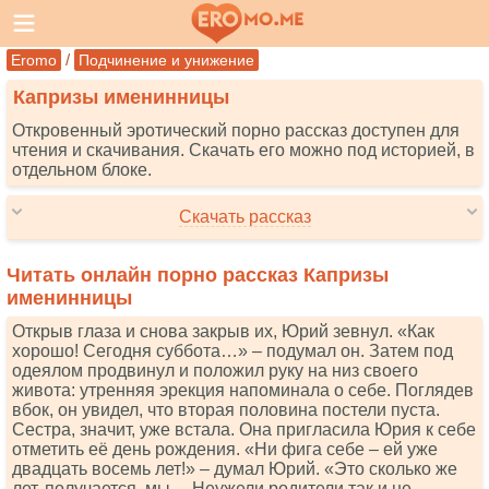
/
Eromo
Подчинение и унижение
Капризы именинницы
Откровенный эротический порно рассказ доступен для
чтения и скачивания. Скачать его можно под историей, в
отдельном блоке.
Скачать рассказ
Читать онлайн порно рассказ Капризы
именинницы
Открыв глаза и снова закрыв их, Юрий зевнул. «Как
хорошо! Сегодня суббота…» – подумал он. Затем под
одеялом продвинул и положил руку на низ своего
живота: утренняя эрекция напоминала о себе. Поглядев
вбок, он увидел, что вторая половина постели пуста.
Сестра, значит, уже встала. Она пригласила Юрия к себе
отметить её день рождения. «Ни фига себе – ей уже
двадцать восемь лет!» – думал Юрий. «Это сколько же
лет, получается, мы… Неужели родители так и не