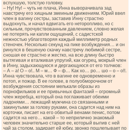
вспухшую, толстую головку.
– Ну! Ну! – чуть не плача, Инна выворачивала зад
навстречу его хищным змеиным движениям. Юрий ввел
член в вагину сестры, заставив Инну страстно
выдохнуть, и начал вдвигать его неторопливо, но с
сильным, прочувствованным давлением, словно желая
не потерять ни капли ощущений, с садистской
нежностью ублаготворяя каждый миллиметр родных
стеночек. Несколько секунд на пике возбуждения… и он
ринулся в бешеную скачку навстречу любимой сестре,
сношая ее страстно и жестко, на всю длину быстро
вытягивая и вталкивая упругий, как огурец, мокрый член
в Инну, задыхающуюся и дергающуюся от его толчков:
– А – а! О – о!.. М – м… Ф – ф… Как хо… ро… шо – о – о!!.
Инна чувствовала, что в вагине ее одновременно и
потоп, и пожар. В ее голове, в полуобморочном от
возбуждения состоянии мелькали образы из
порнофильмов и ее привычных фантазий – огромный
член жеребца, который она поглаживает обеими
ладонями… лежащий мужчина со связанными и
закинутыми за голову руками, она садится над ним на
корточки, писает на его обвитый венами пенис, потом
садится на него… какой – то неприлично знакомый
человек значительно старше ее, который выпив с ней
чай за столом, задирает ей юбку, звонко пошлепывает по