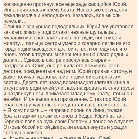
восхищенно протянул все еще задыхающийся Юрий.
Инна прижалась к плечу брата. Несколько секунд они
лежали молча и неподвижно. Казалось, все мысли
исчезли…
В тишине зашуршал пододеяльник. Юрий почувствовал,
как к его животу подползают нежные щупальца…
мурашки массово заметались по груди, пояснице и
животу… пальцы сестры умело и коварно легли на его
гордо поднимающееся достоинство, и он ощутил, что
вновь готов к трудовым свершениям на благо родных
долин… Однако в сестре проснулась стерва –
раздразнив Юрия, она решила его помучить, как в
детстве, поиздеваться над ним. Юрий привык к этому, и
даже получал удовольствие, подчиняясь приказам
сестры. Десять лет назад восемнадцатилетняя Инна в
отсутствие родителей улеглась на кровать и, сняв трусы
и раздвинув ноги, приказала младшему брату, чтобы он
её ебал. И он выполнил приказание. С тех пор Юрий
ебал сестру, как только представлялась возможность.
– Я хочу писать!.. – капризно проныла Инна, толкая
брата гладким голым коленом в бедро. Юрий встал,
бережно взял на руки свою Госпожу и понес ее в туалет.
Открыв босой ногой дверь, он вошел внутрь и усадил
сестру на унитаз.
– Ну – ка, – на колени… – сказала Инна. Юрий