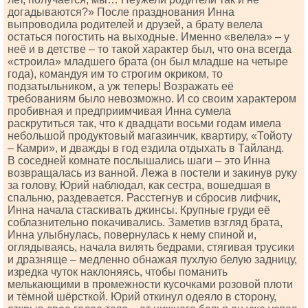
догадываются?» После празднования Инна
выпроводила родителей и друзей, а брату велела
остаться погостить на выходные. Именно «велела» – у
неё и в детстве – то такой характер был, что она всегда
«строила» младшего брата (он был младше на четыре
года), командуя им то строгим окриком, то
подзатыльником, а уж теперь! Возражать её
требованиям было невозможно. И со своим характером
пробивная и предприимчивая Инна сумела
раскрутиться так, что к двадцати восьми годам имела
небольшой продуктовый магазинчик, квартиру, «Тойоту
– Камри», и дважды в год ездила отдыхать в Тайланд.
В соседней комнате послышались шаги – это Инна
возвращалась из ванной. Лежа в постели и закинув руку
за голову, Юрий наблюдал, как сестра, вошедшая в
спальню, раздевается. Расстегнув и сбросив лифчик,
Инна начала стаскивать джинсы. Крупные груди её
соблазнительно покачивались. Заметив взгляд брата,
Инна улыбнулась, повернулась к нему спиной и,
оглядываясь, начала вилять бедрами, стягивая трусики
и дразняще – медленно обнажая пухлую белую задницу,
изредка чуток наклоняясь, чтобы поманить
мелькающими в промежности кусочками розовой плоти
и тёмной шёрсткой. Юрий откинул одеяло в сторону,