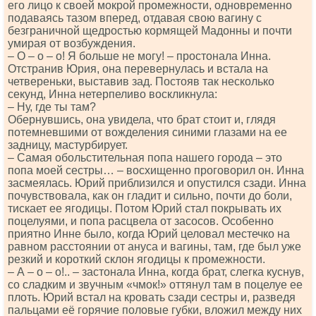
его лицо к своей мокрой промежности, одновременно
подаваясь тазом вперед, отдавая свою вагину с
безграничной щедростью кормящей Мадонны и почти
умирая от возбуждения.
– О – о – о! Я больше не могу! – простонала Инна.
Отстранив Юрия, она перевернулась и встала на
четвереньки, выставив зад. Постояв так несколько
секунд, Инна нетерпеливо воскликнула:
– Ну, где ты там?
Обернувшись, она увидела, что брат стоит и, глядя
потемневшими от вожделения синими глазами на ее
задницу, мастурбирует.
– Самая обольстительная попа нашего города – это
попа моей сестры… – восхищенно проговорил он. Инна
засмеялась. Юрий приблизился и опустился сзади. Инна
почувствовала, как он гладит и сильно, почти до боли,
тискает ее ягодицы. Потом Юрий стал покрывать их
поцелуями, и попа расцвела от засосов. Особенно
приятно Инне было, когда Юрий целовал местечко на
равном расстоянии от ануса и вагины, там, где был уже
резкий и короткий склон ягодицы к промежности.
– А – о – о!.. – застонала Инна, когда брат, слегка куснув,
со сладким и звучным «чмок!» оттянул там в поцелуе ее
плоть. Юрий встал на кровать сзади сестры и, разведя
пальцами её горячие половые губки, вложил между них