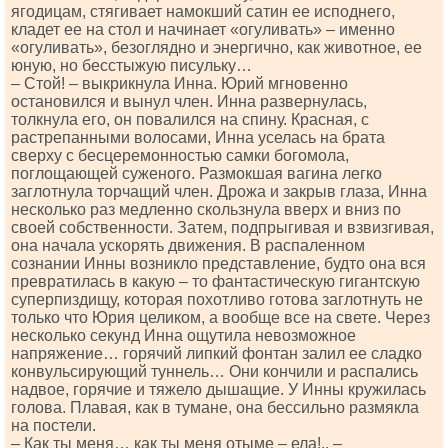
ягодицам, стягивает намокший сатин ее исподнего,
кладет ее на стол и начинает «огуливать» – именно
«огуливать», безоглядно и энергично, как животное, ее
юную, но бесстыжую писульку…
– Стой! – выкрикнула Инна. Юрий мгновенно
остановился и вынул член. Инна развернулась,
толкнула его, он повалился на спину. Красная, с
растрепанными волосами, Инна уселась на брата
сверху с бесцеремонностью самки богомола,
поглощающей суженого. Размокшая вагина легко
заглотнула торчащий член. Дрожа и закрыв глаза, Инна
несколько раз медленно скользнула вверх и вниз по
своей собственности. Затем, подпрыгивая и взвизгивая,
она начала ускорять движения. В распаленном
сознании Инны возникло представление, будто она вся
превратилась в какую – то фантастическую гигантскую
суперпиздищу, которая похотливо готова заглотнуть не
только что Юрия целиком, а вообще все на свете. Через
несколько секунд Инна ощутила невозможное
напряжение… горячий липкий фонтан залил ее сладко
конвульсирующий туннель… Они кончили и распались
надвое, горячие и тяжело дышащие. У Инны кружилась
голова. Плавая, как в тумане, она бессильно размякла
на постели.
– Как ты меня… как ты меня отыме – ела!.. –