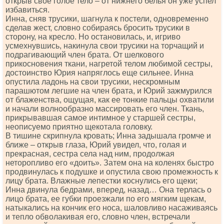
открыв свое голое тело – от нижнего белья он уже успел
избавиться.
Инна, сняв трусики, шагнула к постели, одновременно
сделав жест, словно собираясь бросить трусики в
сторону, на кресло. Но остановилась, и, игриво
усмехнувшись, накинула свои трусики на торчащий и
подрагивающий член брата. От шелкового
прикосновения ткани, нагретой телом любимой сестры,
достоинство Юрия напряглось еще сильнее. Инна
опустила ладонь на свои трусики, нескромным
парашютом легшие на член брата, и Юрий зажмурился
от блаженства, ощущая, как ее тонкие пальцы охватили
и начали волнообразно массировать его член. Ткань,
прикрывавшая самое интимное у старшей сестры,
неописуемо приятно щекотала головку.
В тишине скрипнула кровать; Инна задышала громче и
ближе – открыв глаза, Юрий увидел, что, голая и
прекрасная, сестра села над ним, продолжая
неторопливо его «доить». Затем она на коленях быстро
продвинулась к подушке и опустила свою промежность к
лицу брата. Влажные лепестки коснулись его щеки;
Инна двинула бедрами, вперед, назад… Она терлась о
лицо брата, ее губки проезжали по его мягким щекам,
натыкались на кончик его носа, шаловливо насаживаясь
и тепло обволакивая его, словно член, встречали