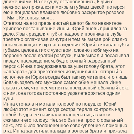
движениями. На секунду остановившись, Юрий с
нежностью прижался к мокрым губкам щекой, потерся
ею и поцеловал влажное любовно раскрытое розовое:
– Мм!.. Кисонька моя…
Ответом на его прерывистый шепот было невнятное
хриплое постанывание Инны. Юрий вновь принялся за
дело. Язык разделял губки надвое и проникал вглубь,
трепетно оглаживая изнутри и тем вызывая рой сладко
покалывающих искр наслаждения. Юрий втягивал губки
губами, целовал их с чувством, словно любимую на
перроне после долгой разлуки, вылизывал и посасывал
пизду с наслаждением, будто сочный разрезанный
персик. Инна придерживала за уши голову брата, этот
«аппарат» для приготовления куннилинга, который в
исполнении Юрия всегда был так изумителен, что лишь
боязнь задеть его мужское самолюбие мешала Инне
сказать ему, что, несмотря на прекрасный обычный секс
с ним, она готова постоянно удовлетворяться одним
куни.
Инна стонала и мотала головой по подушке. Юрий
любил этот момент, когда сестра теряла контроль над
собой, бедра ее начинали «танцевать», а ляжки
сжимали его голову. Нет, это был не просто оральный
секс, это было полоноценное совокупление с помощью
рта. Инна запустила пальцы в волосы брата и прижала