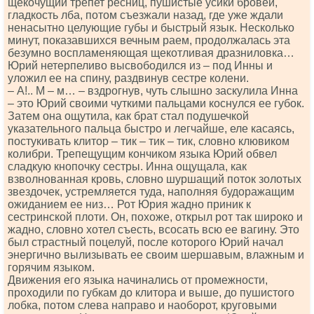
щекочущий трепет ресниц, пушистые усики бровей,
гладкость лба, потом съезжали назад, где уже ждали
ненасытно целующие губы и быстрый язык. Несколько
минут, показавшихся вечным раем, продолжалась эта
безумно воспламеняющая щекотливая дразниловка…
Юрий нетерпеливо высвободился из – под Инны и
уложил ее на спину, раздвинув сестре колени.
– А!.. М – м… – вздрогнув, чуть слышно заскулила Инна
– это Юрий своими чуткими пальцами коснулся ее губок.
Затем она ощутила, как брат стал подушечкой
указательного пальца быстро и легчайше, еле касаясь,
постукивать клитор – тик – тик – тик, словно клювиком
колибри. Трепещущим кончиком языка Юрий обвел
сладкую кнопочку сестры. Инна ощущала, как
взволнованная кровь, словно шуршащий поток золотых
звездочек, устремляется туда, наполняя будоражащим
ожиданием ее низ… Рот Юрия жадно приник к
сестринской плоти. Он, похоже, открыл рот так широко и
жадно, словно хотел съесть, всосать всю ее вагину. Это
был страстный поцелуй, после которого Юрий начал
энергично вылизывать ее своим шершавым, влажным и
горячим языком.
Движения его языка начинались от промежности,
проходили по губкам до клитора и выше, до пушистого
лобка, потом слева направо и наоборот, круговыми