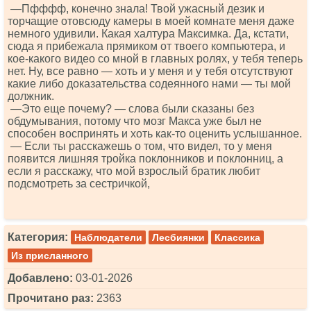
—Пфффф, конечно знала! Твой ужасный дезик и
торчащие отовсюду камеры в моей комнате меня даже
немного удивили. Какая халтура Максимка. Да, кстати,
сюда я прибежала прямиком от твоего компьютера, и
кое-какого видео со мной в главных ролях, у тебя теперь
нет. Ну, все равно — хоть и у меня и у тебя отсутствуют
какие либо доказательства содеянного нами — ты мой
должник.
—Это еще почему? — слова были сказаны без
обдумывания, потому что мозг Макса уже был не
способен воспринять и хоть как-то оценить услышанное.
— Если ты расскажешь о том, что видел, то у меня
появится лишняя тройка поклонников и поклонниц, а
если я расскажу, что мой взрослый братик любит
подсмотреть за сестричкой,
Категория:
Наблюдатели
Лесбиянки
Классика
Из присланного
Добавлено:
03-01-2026
Прочитано раз:
2363