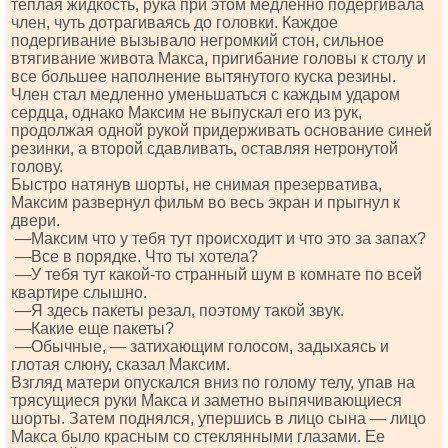
теплая жидкость, рука при этом медленно подергивала
член, чуть дотрагиваясь до головки. Каждое
подергивание вызывало негромкий стон, сильное
втягивание живота Макса, пригибание головы к столу и
все большее наполнение вытянутого куска резины.
Член стал медленно уменьшаться с каждым ударом
сердца, однако Максим не выпускал его из рук,
продолжая одной рукой придерживать основание синей
резинки, а второй сдавливать, оставляя нетронутой
голову.
Быстро натянув шорты, не снимая презерватива,
Максим развернул фильм во весь экран и прыгнул к
двери.
—Максим что у тебя тут происходит и что это за запах?
—Все в порядке. Что ты хотела?
—У тебя тут какой-то странный шум в комнате по всей
квартире слышно.
—Я здесь пакеты резал, поэтому такой звук.
—Какие еще пакеты?
—Обычные, — затихающим голосом, задыхаясь и
глотая слюну, сказал Максим.
Взгляд матери опускался вниз по голому телу, упав на
трясущиеся руки Макса и заметно выпячивающиеся
шорты. Затем поднялся, упершись в лицо сына — лицо
Макса было красным со стеклянными глазами. Ее