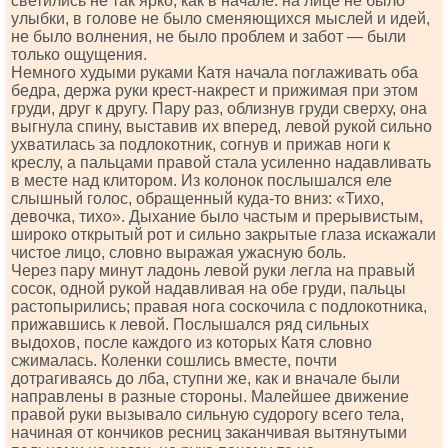
светились не так ярко, как в начале: на лице не было
улыбки, в голове не было сменяющихся мыслей и идей,
не было волнения, не было проблем и забот — были
только ощущения.
Немного худыми руками Катя начала поглаживать оба
бедра, держа руки крест-накрест и прижимая при этом
груди, друг к другу. Пару раз, облизнув груди сверху, она
выгнула спину, выставив их вперед, левой рукой сильно
ухватилась за подлокотник, согнув и прижав ноги к
креслу, а пальцами правой стала усиленно надавливать
в месте над клитором. Из колонок послышался еле
слышный голос, обращенный куда-то вниз: «Тихо,
девочка, тихо». Дыхание было частым и прерывистым,
широко открытый рот и сильно закрытые глаза искажали
чистое лицо, словно выражая ужасную боль.
Через пару минут ладонь левой руки легла на правый
сосок, одной рукой надавливая на обе груди, пальцы
растопырились; правая нога соскочила с подлокотника,
прижавшись к левой. Послышался ряд сильных
выдохов, после каждого из которых Катя словно
сжималась. Коленки сошлись вместе, почти
дотрагиваясь до лба, ступни же, как и вначале были
направлены в разные стороны. Малейшее движение
правой руки вызывало сильную судорогу всего тела,
начиная от кончиков ресниц заканчивая вытянутыми