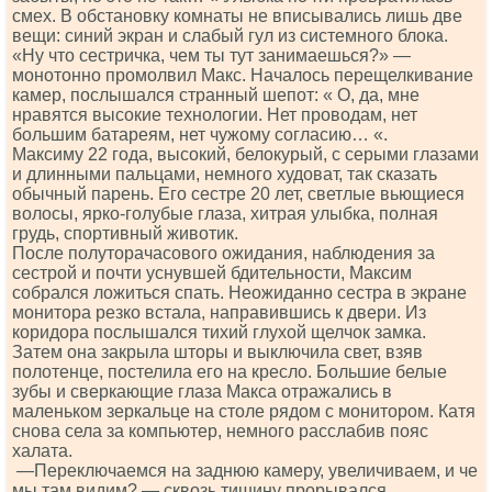
смех. В обстановку комнаты не вписывались лишь две
вещи: синий экран и слабый гул из системного блока.
«Ну что сестричка, чем ты тут занимаешься?» —
монотонно промолвил Макс. Началось перещелкивание
камер, послышался странный шепот: « О, да, мне
нравятся высокие технологии. Нет проводам, нет
большим батареям, нет чужому согласию… «.
Максиму 22 года, высокий, белокурый, с серыми глазами
и длинными пальцами, немного худоват, так сказать
обычный парень. Его сестре 20 лет, светлые вьющиеся
волосы, ярко-голубые глаза, хитрая улыбка, полная
грудь, спортивный животик.
После полуторачасового ожидания, наблюдения за
сестрой и почти уснувшей бдительности, Максим
собрался ложиться спать. Неожиданно сестра в экране
монитора резко встала, направившись к двери. Из
коридора послышался тихий глухой щелчок замка.
Затем она закрыла шторы и выключила свет, взяв
полотенце, постелила его на кресло. Большие белые
зубы и сверкающие глаза Макса отражались в
маленьком зеркальце на столе рядом с монитором. Катя
снова села за компьютер, немного расслабив пояс
халата.
—Переключаемся на заднюю камеру, увеличиваем, и че
мы там видим? — сквозь тишину прорывался