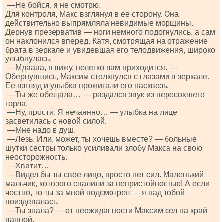
—Не бойся, я не смотрю.
Для контроля, Макс взглянул в ее сторону. Она
действительно выпрямляла невидимые морщины.
Дернув презерватив — ноги немного подогнулись, а сам
он наклонился вперед. Катя, смотрящая на отражение
брата в зеркале и увидевшая его телодвижения, широко
улыбнулась.
—Мдаааа, я вижу, нелегко вам приходится. —
Обернувшись, Максим столкнулся с глазами в зеркале.
Ее взгляд и улыбка прожигали его насквозь.
—Ты же обещала… — раздался звук из пересохшего
горла.
—Ну, прости. Я нечаянно… — улыбка на лице
засветилась с новой силой.
—Мне надо в душ.
—Лезь. Или, может, ты хочешь вместе? — больные
шутки сестры только усиливали злобу Макса на свою
неосторожность.
—Хватит…
—Видел бы ты свое лицо, просто нет сил. Маленький
мальчик, которого спалили за непристойностью! А если
честно, то ты за мной подсмотрел — я над тобой
поиздевалась.
—Ты знала? — от неожиданности Максим сел на край
ванной.