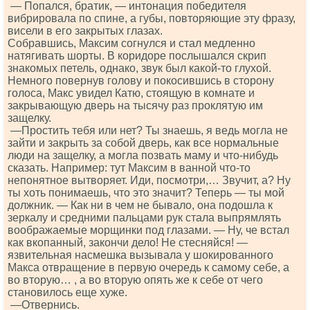
— Попался, братик, — интонация победителя
вибрировала по спине, а губы, повторяющие эту фразу,
висели в его закрытых глазах.
Собравшись, Максим согнулся и стал медленно
натягивать шорты. В коридоре послышался скрип
знакомых петель, однако, звук был какой-то глухой.
Немного повернув голову и покосившись в сторону
голоса, Макс увидел Катю, стоящую в комнате и
закрывающую дверь на тысячу раз проклятую им
защелку.
—Простить тебя или нет? Ты знаешь, я ведь могла не
зайти и закрыть за собой дверь, как все нормальные
люди на защелку, а могла позвать маму и что-нибудь
сказать. Например: тут Максим в ванной что-то
непонятное вытворяет. Иди, посмотри,… Звучит, а? Ну
ты хоть понимаешь, что это значит? Теперь — ты мой
должник. — Как ни в чем не бывало, она подошла к
зеркалу и средними пальцами рук стала выпрямлять
воображаемые морщинки под глазами. — Ну, че встал
как вкопанный, закончи дело! Не стесняйся! —
язвительная насмешка вызывала у шокированного
Макса отвращение в первую очередь к самому себе, а
во вторую… , а во вторую опять же к себе от чего
становилось еще хуже.
—Отвернись.