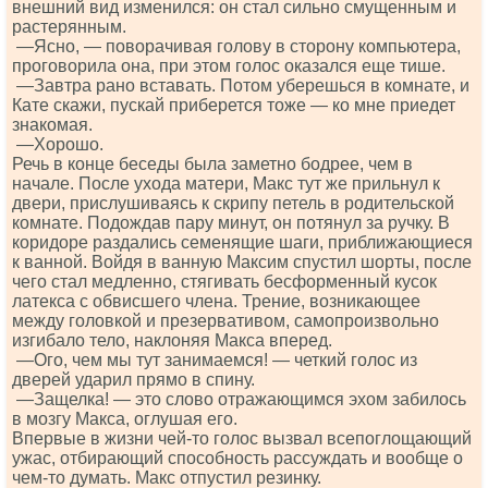
внешний вид изменился: он стал сильно смущенным и
растерянным.
—Ясно, — поворачивая голову в сторону компьютера,
проговорила она, при этом голос оказался еще тише.
—Завтра рано вставать. Потом уберешься в комнате, и
Кате скажи, пускай приберется тоже — ко мне приедет
знакомая.
—Хорошо.
Речь в конце беседы была заметно бодрее, чем в
начале. После ухода матери, Макс тут же прильнул к
двери, прислушиваясь к скрипу петель в родительской
комнате. Подождав пару минут, он потянул за ручку. В
коридоре раздались семенящие шаги, приближающиеся
к ванной. Войдя в ванную Максим спустил шорты, после
чего стал медленно, стягивать бесформенный кусок
латекса с обвисшего члена. Трение, возникающее
между головкой и презервативом, самопроизвольно
изгибало тело, наклоняя Макса вперед.
—Ого, чем мы тут занимаемся! — четкий голос из
дверей ударил прямо в спину.
—Защелка! — это слово отражающимся эхом забилось
в мозгу Макса, оглушая его.
Впервые в жизни чей-то голос вызвал всепоглощающий
ужас, отбирающий способность рассуждать и вообще о
чем-то думать. Макс отпустил резинку.