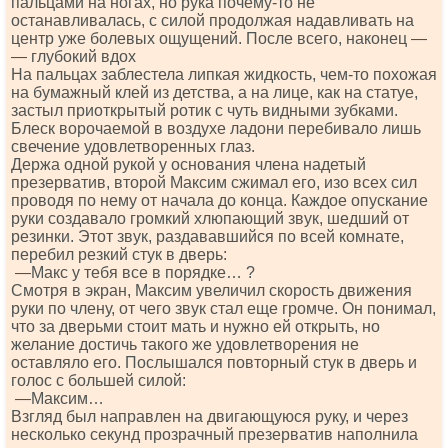
пальцами на ногах, но рука почему-то не
останавливалась, с силой продолжая надавливать на
центр уже болевых ощущений. После всего, наконец —
— глубокий вдох
На пальцах заблестела липкая жидкость, чем-то похожая
на бумажный клей из детства, а на лице, как на статуе,
застыл приоткрытый ротик с чуть видными зубками.
Блеск ворочаемой в воздухе ладони перебивало лишь
свечение удовлетворенных глаз.
Держа одной рукой у основания члена надетый
презерватив, второй Максим сжимал его, изо всех сил
проводя по нему от начала до конца. Каждое опускание
руки создавало громкий хлюпающий звук, шедший от
резинки. Этот звук, раздававшийся по всей комнате,
перебил резкий стук в дверь:
—Макс у тебя все в порядке… ?
Смотря в экран, Максим увеличил скорость движения
руки по члену, от чего звук стал еще громче. Он понимал,
что за дверьми стоит мать и нужно ей открыть, но
желание достичь такого же удовлетворения не
оставляло его. Послышался повторный стук в дверь и
голос с большей силой:
—Максим…
Взгляд был направлен на двигающуюся руку, и через
несколько секунд прозрачный презерватив наполнила