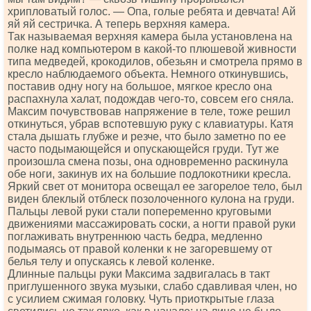
хрипловатый голос. — Опа, голые ребята и девчата! Ай
яй яй сестричка. А теперь верхняя камера.
Так называемая верхняя камера была установлена на
полке над компьютером в какой-то плюшевой живности
типа медведей, крокодилов, обезьян и смотрела прямо в
кресло наблюдаемого объекта. Немного откинувшись,
поставив одну ногу на большое, мягкое кресло она
распахнула халат, подождав чего-то, совсем его сняла.
Максим почувствовав напряжение в теле, тоже решил
откинуться, убрав вспотевшую руку с клавиатуры. Катя
стала дышать глубже и резче, что было заметно по ее
часто подымающейся и опускающейся груди. Тут же
произошла смена позы, она одновременно раскинула
обе ноги, закинув их на большие подлокотники кресла.
Яркий свет от монитора освещал ее загорелое тело, был
виден блеклый отблеск позолоченного кулона на груди.
Пальцы левой руки стали попеременно круговыми
движениями массажировать соски, а ногти правой руки
поглаживать внутреннюю часть бедра, медленно
подымаясь от правой коленки к не загоревшему от
белья телу и опускаясь к левой коленке.
Длинные пальцы руки Максима задвигалась в такт
приглушенного звука музыки, слабо сдавливая член, но
с усилием сжимая головку. Чуть приоткрытые глаза