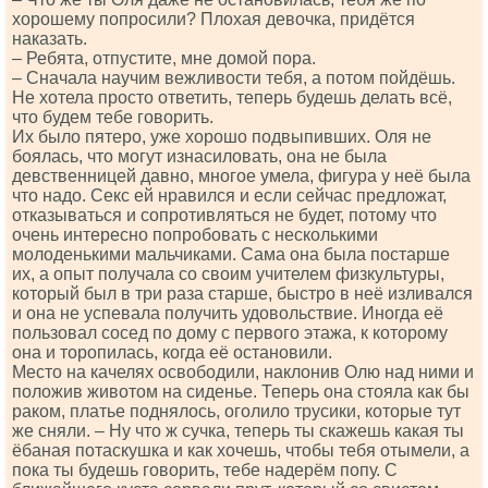
хорошему попросили? Плохая девочка, придётся
наказать.
– Ребята, отпустите, мне домой пора.
– Сначала научим вежливости тебя, а потом пойдёшь.
Не хотела просто ответить, теперь будешь делать всё,
что будем тебе говорить.
Их было пятеро, уже хорошо подвыпивших. Оля не
боялась, что могут изнасиловать, она не была
девственницей давно, многое умела, фигура у неё была
что надо. Секс ей нравился и если сейчас предложат,
отказываться и сопротивляться не будет, потому что
очень интересно попробовать с несколькими
молоденькими мальчиками. Сама она была постарше
их, а опыт получала со своим учителем физкультуры,
который был в три раза старше, быстро в неё изливался
и она не успевала получить удовольствие. Иногда её
пользовал сосед по дому с первого этажа, к которому
она и торопилась, когда её остановили.
Место на качелях освободили, наклонив Олю над ними и
положив животом на сиденье. Теперь она стояла как бы
раком, платье поднялось, оголило трусики, которые тут
же сняли. – Ну что ж сучка, теперь ты скажешь какая ты
ёбаная потаскушка и как хочешь, чтобы тебя отымели, а
пока ты будешь говорить, тебе надерём попу. С