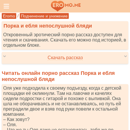
/
Eromo
Подчинение и унижение
Порка и ебля непослушной бляди
Откровенный эротический порно рассказ доступен для
чтения и скачивания. Скачать его можно под историей, в
отдельном блоке.
Скачать рассказ
Читать онлайн порно рассказ Порка и ебля
непослушной бляди
Оля уже подходила к своему подъезду, когда с детской
площадки её окликнули. Там на лавочке и качелях
сидели подростки с гитарой и похоже с выпивкой. Она
шла не оборачиваясь и не останавливаясь, но путь ей
преградили двое и взяв под руки повели к остальной
компании.
– Как зовут?
– Оля.
– Что же ты Оля даже не остановилась, тебя же по