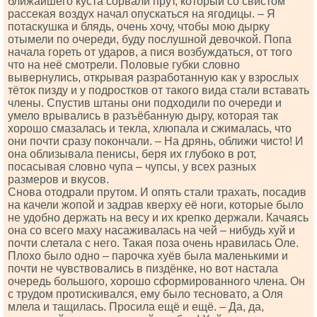
ближайшего куста сорвали прут, который со свистом
рассекая воздух начал опускаться на ягодицы. – Я
потаскушка и блядь, очень хочу, чтобы мою дырку
отымели по очереди, буду послушной девочкой. Попа
начала гореть от ударов, а пися возбуждаться, от того
что на неё смотрели. Половые губки словно
вывернулись, открывая разработанную как у взрослых
тёток пизду и у подростков от такого вида стали вставать
члены. Спустив штаны они подходили по очереди и
умело врывались в разъёбанную дыру, которая так
хорошо смазалась и текла, хлюпала и сжималась, что
они почти сразу покончали. – На дрянь, оближи чисто! И
она облизывала пенисы, беря их глубоко в рот,
посасывая словно чупа – чупсы, у всех разных
размеров и вкусов.
Снова отодрали прутом. И опять стали трахать, посадив
на качели жопой и задрав кверху её ноги, которые было
не удобно держать на весу и их крепко держали. Качаясь
она со всего маху насаживалась на чей – нибудь хуй и
почти слетала с него. Такая поза очень нравилась Оле.
Плохо было одно – парочка хуёв была маленькими и
почти не чувствовались в пиздёнке, но вот настала
очередь большого, хорошо сформированного члена. Он
с трудом протискивался, ему было тесновато, а Оля
млела и тащилась. Просила ещё и ещё. – Да, да,