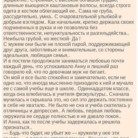
длинные вьющиеся каштановые волосы, всегда строго
одета в костюм облегающий ее.. Сама не груба,
рассудительно, умна.. С очаровательной улыбкой и
добрым взглядом.. Как начальник, крепко держала своих
подчиненных в руках и не позволяла без
ответственности, непунктуальность и разгильдяйства..
Неибыла грубой, но жесткой- Да !
С мужем они были не плохой парой, поддерживающей
друг друга, заботливые и внимательные, со стороны
идеальная, любящая семья..
И в постели продолжали заниматься любовью почти
каждый день, что успокаивало Анну и лишний раз
говорило ей, что по девочкам муж не бегает..
Он мой и все было спокойно и замечательно, если не
одно но, что иногда мысленно приходило к ней и мучало
ее с самой учебы еще в школе.. Одиннадцатом классе,
когда она влюбилась в учителя физкультуры.. Сначала
мучилась и скрывала это, но сил это держать постоянно
в себе не хватало.. Не было не сна и учеба скатилась у
отличницы и депрессия.. А любовь, первая любовь
окружила ее сердце полностью и не давало покоя..
И Анна, как то после учебы задержалась и решила
признаться..
— Будь что будет, не убьет же — кружили у нее эти