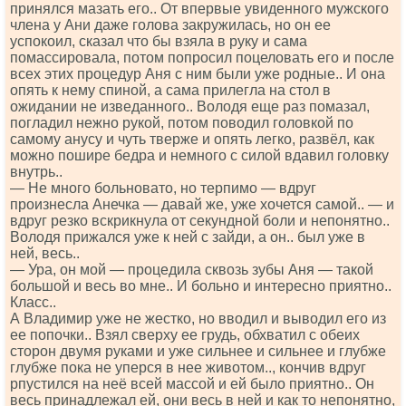
принялся мазать его.. От впервые увиденного мужского
члена у Ани даже голова закружилась, но он ее
успокоил, сказал что бы взяла в руку и сама
помассировала, потом попросил поцеловать его и после
всех этих процедур Аня с ним были уже родные.. И она
опять к нему спиной, а сама прилегла на стол в
ожидании не изведанного.. Володя еще раз помазал,
погладил нежно рукой, потом поводил головкой по
самому анусу и чуть тверже и опять легко, развёл, как
можно пошире бедра и немного с силой вдавил головку
внутрь..
— Не много больновато, но терпимо — вдруг
произнесла Анечка — давай же, уже хочется самой.. — и
вдруг резко вскрикнула от секундной боли и непонятно..
Володя прижался уже к ней с зайди, а он.. был уже в
ней, весь..
— Ура, он мой — процедила сквозь зубы Аня — такой
большой и весь во мне.. И больно и интересно приятно..
Класс..
А Владимир уже не жестко, но вводил и выводил его из
ее попочки.. Взял сверху ее грудь, обхватил с обеих
сторон двумя руками и уже сильнее и сильнее и глубже
глубже пока не уперся в нее животом.., кончив вдруг
рпустился на неё всей массой и ей было приятно.. Он
весь принадлежал ей, они весь в ней и как то непонятно,