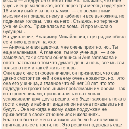
мысли — а вдруг он ответит тем же.. Как жаль, что еще
учусь и еще маленькая, хотя через три месяца будет уже
18 и могу выйти за него замуж.. — со всеми этими
мыслями и пришла к нему в кабинет и все выложила, не
поднимая головы, глаз на него.. Стыдясь, но терпежа
уже не было.. Призналась во всем.. И про мысли о
будущем…
На удивление, Владимир Михайлович, стря рядом обнял
ее и тихо шепнул на ухо:
— Анечка, милая девочка, мне очень приятно, но.. Ты
еще маленькая.. А главное, ты моя ученица.. — и он
замолчал, так и стояли обнявшись и Аня заплакала и
опять рассказы о том что думает день и ночь, все мысли
только о нем и как ей жить теперь..
Они еще с час откровенничали, он признался, что сам
давно смотрит за ней и она ему очень нравится, но. ..что
она его ученица, а главное что ей нет 18 лет, что это
подсудно и грозит большими проблемами им обоим.. Так
и откровенничали, признавались и на словах
успокаивали друг друга решив, что будет заходить пока в
гости к нему в кабинет, вида не он не она показывать не
будут… Она никогда никому, даже подружкам не
признается в своих отношениях и желаниях..
Благо он был не женат и тихонько было бы возможно
приглашать ее в гости, но.. Это решили подождать еще