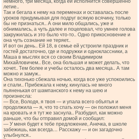
немного, три месяца, когда ей исполнится совершенно
летие..
Так и бегала к нему на переменах и оставалась после
уроков придумывая для подруг всякую всячину, только
бы не признаться.. А они мило общались, уже и
обнимались, а чуть далее и поцеловал, что умнее голова
закружилась и это было что-то.. Одно прикосновение и
она чуть сознание не теряет..
И вот он день.. Ей 18, в семье ей устроили праздник и
гостей достаточно, где и подружки и одноклассники, а
Маша в мыслях вся со своим Владимиром
Михайловичем.. Все, она большая и может делать, что
хочет.. Тем более и учебы осталось два месяца.. А там
можно и замуж..
Она тихонько сбежала ночью, когда все уже успокоились
и спали.. Прибежала к нему, кинулась не много
пьяненькая от шампанского к нему на шею и
произнесла:
— Все, Володя, я твоя — и упала всего объятья и
продолжила — я, что то спать хочу — он положил меня
на кровать и я тут же заснула.. Разбудил, как можно
раньше, что бы отправил домой и сообщил:
— У меня будет к тебе предложение, Анечка, в школе
забежишь, как всегда… Расскажу — и он загадочно
улыбнулся..