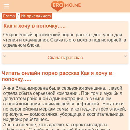
/
Eromo
Из присланного
Как я хочу в попочку…..
Откровенный эротический порно рассказ доступен для
чтения и скачивания. Скачать его можно под историей, в
отдельном блоке.
Скачать рассказ
Читать онлайн порно рассказ Как я хочу в
попочку…..
Анна Владимировна была серьезная женщина, главой
отдела сбыта серьезной компании.. При том и муж был
депутатом районной Администрации, а в бывшем
главой компании занимающейся нефтянкой.. Богатая и
по европейским меркам семья и коттедж из трёх этажей,
прислуга — домохозяйка, уборщица и воспитательница
их двоих ребятишек..
Анна и внешне, хоть далеко за сорок выглядела
эффектно.. Стройная, с высокой большой грудью,