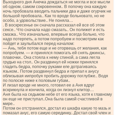
Выходного дня Анечка дождаться не могла и все мысли
об одном, самом сокровенном.. В попочку она каждую
ночь пробовала вводить пальчики два и даже огурчик не
большой пробовала.. Как то вроде больновато, но не
особо, а удовольствие.. Не поняла…
. В воскресенье он сначала рассказал ей все об этом
сексе.. Что сначала надо смазать.. Он полижет и есть
смазка.. Что изначально, впервые всегда больно, что
надо потерпеть, а потом попробуем и посмотрим как
пойдет и заулыбался перед началом:
— Ань, тебя потом еще и не оторвешь от желания, как
попробуем. — и принялся помогать ей снять джинсы,
плавочки.. Она стояла к нему спиной, а сама легла
грудью на стол.. Он раздвинул ей ножки принялся
гладить бедра, попочку руками еле дотрагиваясь
языком.. Потом раздвинул бедра и припал к анусу
облизывая иипробуя пробить дорожку поглубже.. Водя
по полоске ниже к половым губам..
И лизал вроде не много, готовил ее а Аня вдруг
вскрикнула и кончила, когда он лизнул клитор…
Аня была на седьмом небе от его языка, хотя к главному
он еще не приступал..Она была самой счастливой в
мире..
Потом он отстранился, достал из шкафа какую то мазь и
помазал анус, его самую серединку.. Достал свой член и