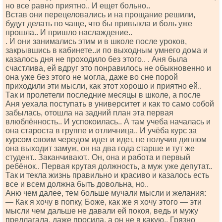
но все равно приятно.. И ещет больно..
Встав они перецеловались и на прощание решили,
будут делать по чаще, что бы привыкла и боль уже
прошла.. И пришло наслаждение..
. И они занимались этим и в школе после уроков,
закрывшись в кабинете..и по выходным умнего дома и
казалось дня не проходило без этого.. . Аня была
счастлива, ей вдруг это понравилось не обыкновенно и
она уже без этого не могла, даже во сне порой
приходили эти мысли, как этот хорошо и приятно ей..
Так и пролетели последние месяцы в школе, а после
Аня уехала поступать в университет и как то само собой
забылась, отошла на задний план эта первая
влюблённость.. И успокоилась.. А там учеба началась и
она староста в группе и отличница.. И учёба курс за
курсом своим чередом идет и идет, не получив диплом
она выходит замуж, он на два года старше и тут же
студент.. Заканчивают.. Он, она и работа и первый
ребёнок.. Первая крутая должность, а муж уже депутат..
Так и текла жизнь правильно и красиво и казалось есть
все и всем должна быть довольна, но..
Аню чем далее, тем больше мучали мысли и желания:
— Как я хочу в попку, Боже, как же я хочу этого — эти
мысли чем дальше не давали ей покоя, ведь и мужу
предлагала, даже просила, а он не в какую.. Грязно