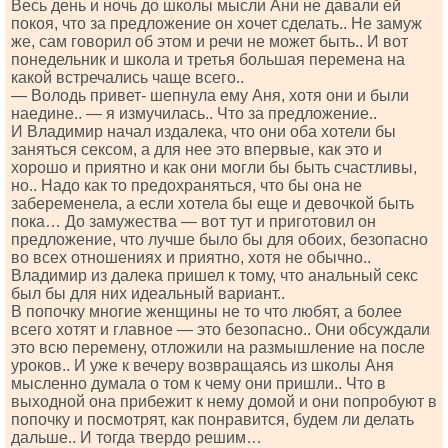
Весь день и ночь до школы мысли Ани не давали ей
покоя, что за предложение он хочет сделать.. Не замуж
же, сам говорил об этом и речи не может быть.. И вот
понедельник и школа и третья большая перемена на
какой встречались чаще всего..
— Володь привет- шепнула ему Аня, хотя они и были
наедине.. — я измучилась.. Что за предложение..
И Владимир начал издалека, что они оба хотели бы
заняться сексом, а для нее это впервые, как это и
хорошо и приятно и как они могли бы быть счастливы,
но.. Надо как то предохраняться, что бы она не
забеременела, а если хотела бы еще и девочкой быть
пока… До замужества — вот тут и приготовил он
предложение, что лучше было бы для обоих, безопасно
во всех отношениях и приятно, хотя не обычно..
Владимир из далека пришел к тому, что анальный секс
был бы для них идеальный вариант..
В попочку многие женщины не то что любят, а более
всего хотят и главное — это безопасно.. Они обсуждали
это всю перемену, отложили на размышление на после
уроков.. И уже к вечеру возвращаясь из школы Аня
мысленно думала о том к чему они пришли.. Что в
выходной она прибежит к нему домой и они попробуют в
попочку и посмотрят, как понравится, будем ли делать
дальше.. И тогда твердо решим…