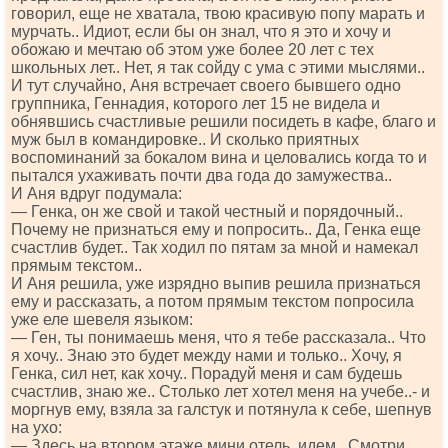
говорил, еще не хватала, твою красивую попу марать и
мурчать.. Идиот, если бы он знал, что я это и хочу и
обожаю и мечтаю об этом уже более 20 лет с тех
школьных лет.. Нет, я так сойду с ума с этими мыслями..
И тут случайно, Аня встречает своего бывшего одно
группника, Геннадия, которого лет 15 не видела и
обнявшись счастливые решили посидеть в кафе, благо и
муж был в командировке.. И сколько приятных
воспоминаний за бокалом вина и целовались когда то и
пытался ухаживать почти два года до замужества..
И Аня вдруг подумала:
— Генка, он же свой и такой честный и порядочный..
Почему не признаться ему и попросить.. Да, Генка еще
счастлив будет.. Так ходил по пятам за мной и намекал
прямым текстом..
И Аня решила, уже изрядно выпив решила признаться
ему и рассказать, а потом прямым текстом попросила
уже еле шевеля языком:
— Ген, ты понимаешь меня, что я тебе рассказала.. Что
я хочу.. Знаю это будет между нами и только.. Хочу, я
Генка, сил нет, как хочу.. Порадуй меня и сам будешь
счастлив, знаю же.. Столько лет хотел меня на учебе..- и
моргнув ему, взяла за галстук и потянула к себе, шепнув
на ухо:
— Здесь на втором этаже мини отель, идем.. Смотри..