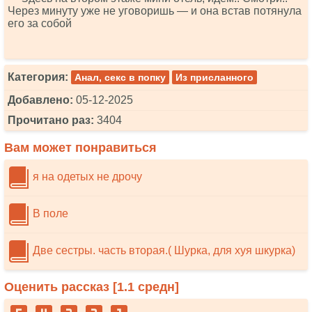
Через минуту уже не уговоришь — и она встав потянула
его за собой
Категория:
Анал, секс в попку
Из присланного
Добавлено:
05-12-2025
Прочитано раз:
3404
Вам может понравиться
я на одетых не дрочу
В поле
Две сестры. часть вторая.( Шурка, для хуя шкурка)
Оценить рассказ [
1.1
средн]