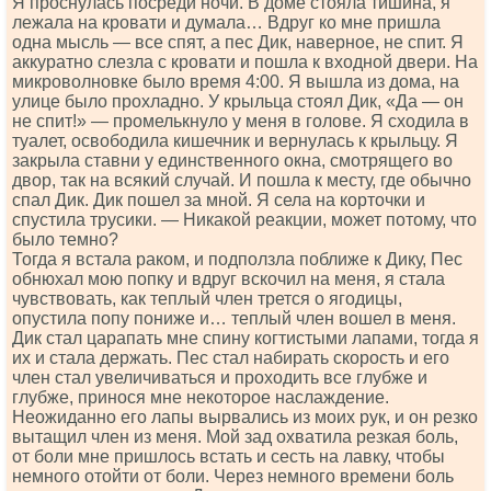
Я проснулась посреди ночи. В доме стояла тишина, я
лежала на кровати и думала… Вдруг ко мне пришла
одна мысль — все спят, а пес Дик, наверное, не спит. Я
аккуратно слезла с кровати и пошла к входной двери. На
микроволновке было время 4:00. Я вышла из дома, на
улице было прохладно. У крыльца стоял Дик, «Да — он
не спит!» — промелькнуло у меня в голове. Я сходила в
туалет, освободила кишечник и вернулась к крыльцу. Я
закрыла ставни у единственного окна, смотрящего во
двор, так на всякий случай. И пошла к месту, где обычно
спал Дик. Дик пошел за мной. Я села на корточки и
спустила трусики. — Никакой реакции, может потому, что
было темно?
Тогда я встала раком, и подползла поближе к Дику, Пес
обнюхал мою попку и вдруг вскочил на меня, я стала
чувствовать, как теплый член трется о ягодицы,
опустила попу пониже и… теплый член вошел в меня.
Дик стал царапать мне спину когтистыми лапами, тогда я
их и стала держать. Пес стал набирать скорость и его
член стал увеличиваться и проходить все глубже и
глубже, принося мне некоторое наслаждение.
Неожиданно его лапы вырвались из моих рук, и он резко
вытащил член из меня. Мой зад охватила резкая боль,
от боли мне пришлось встать и сесть на лавку, чтобы
немного отойти от боли. Через немного времени боль