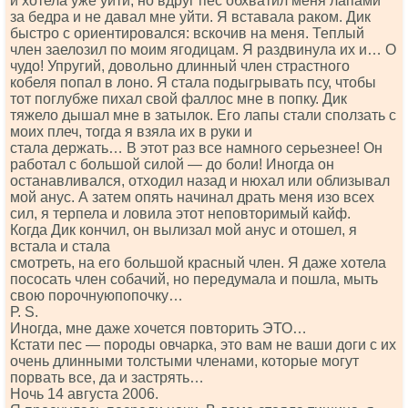
и хотела уже уйти, но вдруг пес обхватил меня лапами
за бедра и не давал мне уйти. Я вставала раком. Дик
быстро с ориентировался: вскочив на меня. Теплый
член заелозил по моим ягодицам. Я раздвинула их и… О
чудо! Упругий, довольно длинный член страстного
кобеля попал в лоно. Я стала подыгрывать псу, чтобы
тот поглубже пихал свой фаллос мне в попку. Дик
тяжело дышал мне в затылок. Его лапы стали сползать с
моих плеч, тогда я взяла их в руки и
стала держать… В этот раз все намного серьезнее! Он
работал с большой силой — до боли! Иногда он
останавливался, отходил назад и нюхал или облизывал
мой анус. А затем опять начинал драть меня изо всех
сил, я терпела и ловила этот неповторимый кайф.
Когда Дик кончил, он вылизал мой анус и отошел, я
встала и стала
смотреть, на его большой красный член. Я даже хотела
пососать член собачий, но передумала и пошла, мыть
свою порочнуюпопочку…
Р. S.
Иногда, мне даже хочется повторить ЭТО…
Кстати пес — породы овчарка, это вам не ваши доги с их
очень длинными толстыми членами, которые могут
порвать все, да и застрять…
Ночь 14 августа 2006.