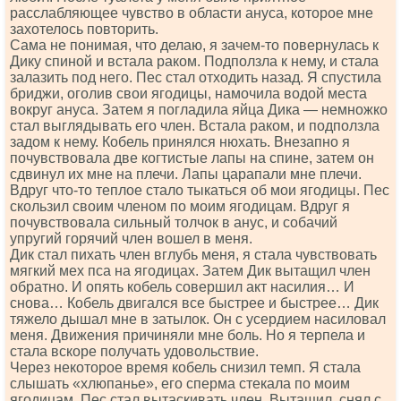
расслабляющее чувство в области ануса, которое мне
захотелось повторить.
Сама не понимая, что делаю, я зачем-то повернулась к
Дику спиной и встала раком. Подползла к нему, и стала
залазить под него. Пес стал отходить назад. Я спустила
бриджи, оголив свои ягодицы, намочила водой места
вокруг ануса. Затем я погладила яйца Дика — немножко
стал выглядывать его член. Встала раком, и подползла
задом к нему. Кобель принялся нюхать. Внезапно я
почувствовала две когтистые лапы на спине, затем он
сдвинул их мне на плечи. Лапы царапали мне плечи.
Вдруг что-то теплое стало тыкаться об мои ягодицы. Пес
скользил своим членом по моим ягодицам. Вдруг я
почувствовала сильный толчок в анус, и собачий
упругий горячий член вошел в меня.
Дик стал пихать член вглубь меня, я стала чувствовать
мягкий мех пса на ягодицах. Затем Дик вытащил член
обратно. И опять кобель совершил акт насилия… И
снова… Кобель двигался все быстрее и быстрее… Дик
тяжело дышал мне в затылок. Он с усердием насиловал
меня. Движения причиняли мне боль. Но я терпела и
стала вскоре получать удовольствие.
Через некоторое время кобель снизил темп. Я стала
слышать «хлюпанье», его сперма стекала по моим
ягодицам. Пес стал вытаскивать член. Вытащил, снял с