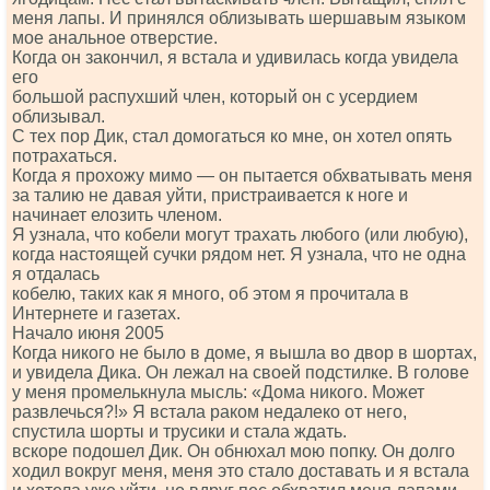
меня лапы. И принялся облизывать шершавым языком
мое анальное отверстие.
Когда он закончил, я встала и удивилась когда увидела
его
большой распухший член, который он с усердием
облизывал.
С тех пор Дик, стал домогаться ко мне, он хотел опять
потрахаться.
Когда я прохожу мимо — он пытается обхватывать меня
за талию не давая уйти, пристраивается к ноге и
начинает елозить членом.
Я узнала, что кобели могут трахать любого (или любую),
когда настоящей сучки рядом нет. Я узнала, что не одна
я отдалась
кобелю, таких как я много, об этом я прочитала в
Интернете и газетах.
Начало июня 2005
Когда никого не было в доме, я вышла во двор в шортах,
и увидела Дика. Он лежал на своей подстилке. В голове
у меня промелькнула мысль: «Дома никого. Может
развлечься?!» Я встала раком недалеко от него,
спустила шорты и трусики и стала ждать.
вскоре подошел Дик. Он обнюхал мою попку. Он долго
ходил вокруг меня, меня это стало доставать и я встала