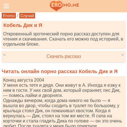
/
Eromo
Случай
Кобель Дик и Я
Откровенный эротический порно рассказ доступен для
чтения и скачивания. Скачать его можно под историей, в
отдельном блоке.
Скачать рассказ
Читать онлайн порно рассказ Кобель Дик и Я
Конец августа 2004
У меня есть тетя и дядя. Они живут в А. Иногда я езжу к
ним в гости. У них свой дом, который охраняет, пес Дик,
— помесь лайки и дворняги.
Однажды вечером, когда дома никого не было — я
вышла во двор, чтобы сходить в туалет по большому, у
крыльца стоял Дик, он помахивал хвостом. Когда я
вернулась — Дик, стоял на том же месте. Я села на
корточки и стала гладить Дика по голове — он это очень
любит. После туалета у меня было приятное