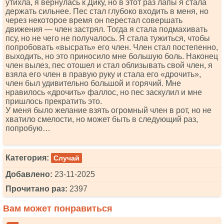
утихла, я вернулась к Дику, но в этот раз лапы я стала
держать сильнее. Пес стал глубоко входить в меня, но
через некоторое время он перестал совершать
движения — член застрял. Тогда я стала подмахивать
псу, но не чего не получалось. Я стала тужиться, чтобы
попробовать «высрать» его член. Член стал постепенно,
выходить, но это приносило мне большую боль. Наконец
член вылез, пес отошел и стал облизывать свой член, я
взяла его член в правую руку и стала его «дрочить»,
член был удивительно большой и горячий. Мне
нравилось «дрочить» фаллос, но пес заскулил и мне
пришлось прекратить это.
У меня было желание взять огромный член в рот, но не
хватило смелости, но может быть в следующий раз,
попробую…
Категория:
Случай
Добавлено:
23-11-2025
Прочитано раз:
2397
Вам может понравиться