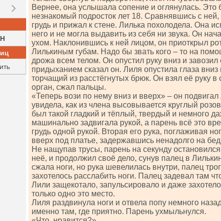
Вернее, она услышала сопение и оглянулась. Это
незнакомый подросток лет 18. Сравнявшись с ней,
грудь и прижал к стене. Лилька похолодела. Она и
него и не могла выдавить из себя ни звука. Он нача
H
ухом. Наклонившись к ней лицом, он приоткрыл рот
Лилькиным губам. Надо бы звать кого – то на помо
ниц
дрожа всем телом. Он опустил руку вниз и завозил
ить
придыханием сказал он. Лиля опустила глаза вниз 
торчащий из расстёгнутых брюк. Он взял её руку в 
орган, сжал пальцы.
«Теперь вози по нему вниз и вверх» – он подвигал
увидела, как из члена высовывается круглый роз
был такой гладкий и тёплый, твердый и немного да
машинально задвигала рукой, а парень всё это вре
грудь одной рукой. Вторая его рука, поглаживая но
вверх под платье, задержавшись ненадолго на бед
Не нащупав трусы, парень на секунду остановился
неё, и продолжил своё дело, сунув палец в Лилькин
сжала ноги, но рука шевелилась внутри, палец тро
захотелось расслабить ноги. Палец задевал там что
Лили защекотало, запульсировало и даже захотело
только одно это место.
Лиля раздвинула ноги и отвела попу немного наза
именно там, где приятно. Парень ухмыльнулся.
«Что, нравится?».