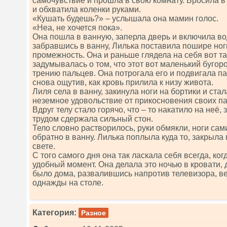
самочувствие и прошла в свою комнату. Бросила в у
и обхватила коленки руками.
«Кушать будешь?» – услышала она мамин голос.
«Неа, не хочется пока».
Она пошла в ванную, заперла дверь и включила во
забравшись в ванну, Лилька поставила пошире ног
промежность. Она и раньше глядела на себя вот та
задумывалась о том, что этот вот маленький бугоро
трению пальцев. Она потрогала его и подвигала па
снова ощутив, как кровь прилила к низу живота.
Лиля села в ванну, закинула ноги на бортики и стал
неземное удовольствие от прикосновения своих па
Вдруг телу стало горячо, что – то накатило на неё,
трудом сдержала сильный стон.
Тело словно растворилось, руки обмякли, ноги сам
обратно в ванну. Лилька поплыла куда то, закрыла 
свете.
С того самого дня она так ласкала себя всегда, ко
удобный момент. Она делала это ночью в кровати, 
было дома, развалившись напротив телевизора, в
однажды на столе.
Категория:
Разное