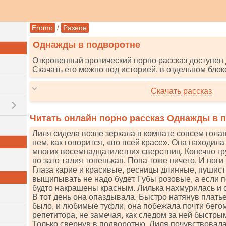
/
Eromo
Разное
Однажды в подворотне
Откровенный эротический порно рассказ доступен 
Скачать его можно под историей, в отдельном блок
Скачать рассказ
Читать онлайн порно рассказ Однажды в 
Лиля сидела возле зеркала в комнате совсем гола
нем, как говорится, «во всей красе». Она находил
многих восемнадцатилетних сверстниц. Конечно гр
но зато талия тоненькая. Попа тоже ничего. И ноги
Глаза карие и красивые, ресницы длинные, пушист
выщипывать не надо будет. Губы розовые, а если п
будто накрашены красным. Лилька нахмурилась и о
В тот день она опаздывала. Быстро натянув платье
было, и любимые туфли, она побежала почти бегом
репетитора, не замечая, как следом за ней быстр
Только свернув в подворотню, Лиля почувствовала, 