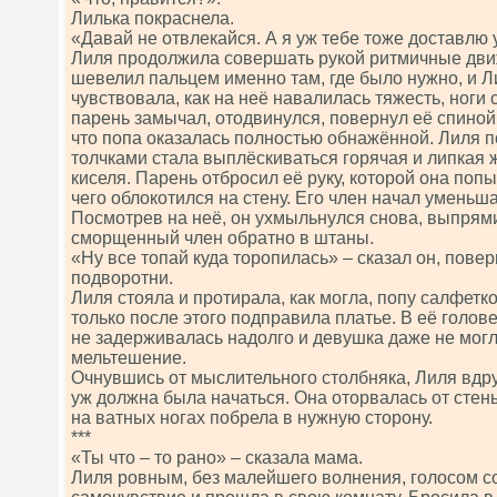
Лилька покраснела.
«Давай не отвлекайся. А я уж тебе тоже доставлю 
Лиля продолжила совершать рукой ритмичные дви
шевелил пальцем именно там, где было нужно, и Л
чувствовала, как на неё навалилась тяжесть, ноги 
парень замычал, отодвинулся, повернул её спиной к
что попа оказалась полностью обнажённой. Лиля п
толчками стала выплёскиваться горячая и липкая 
киселя. Парень отбросил её руку, которой она поп
чего облокотился на стену. Его член начал уменьш
Посмотрев на неё, он ухмыльнулся снова, выпрями
сморщенный член обратно в штаны.
«Ну все топай куда торопилась» – сказал он, пове
подворотни.
Лиля стояла и протирала, как могла, попу салфетк
только после этого подправила платье. В её голов
не задерживалась надолго и девушка даже не могл
мельтешение.
Очнувшись от мыслительного столбняка, Лиля вдру
уж должна была начаться. Она оторвалась от стен
на ватных ногах побрела в нужную сторону.
***
«Ты что – то рано» – сказала мама.
Лиля ровным, без малейшего волнения, голосом с