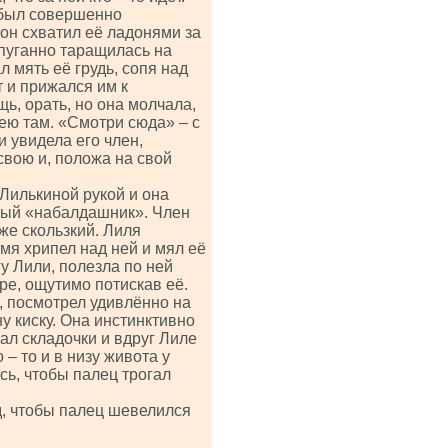
 был совершенно
 он схватил её ладонями за
спуганно таращилась на
л мять её грудь, сопя над
 и прижался им к
щь, орать, но она молчала,
 ею там. «Смотри сюда» – с
и увидела его член,
свою и, положа на свой
 Лилькиной рукой и она
овый «набалдашник». Член
же скользкий. Лиля
мя хрипел над ней и мял её
гу Лили, полезла по ней
ре, ощутимо потискав её.
, посмотрел удивлённо на
у киску. Она инстинктивно
гал складочки и вдруг Лиле
 – то и в низу живота у
сь, чтобы палец трогал
д, чтобы палец шевелился