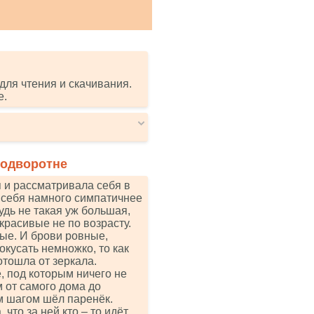
для чтения и скачивания.
е.
подворотне
я и рассматривала себя в
а себя намного симпатичнее
удь не такая уж большая,
 красивые не по возрасту.
ые. И брови ровные,
окусать немножко, то как
тошла от зеркала.
, под которым ничего не
 от самого дома до
ым шагом шёл паренёк.
что за ней кто – то идёт.