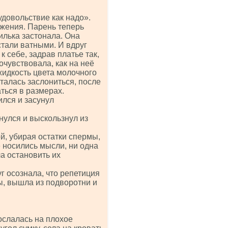
удовольствие как надо».
жения. Парень теперь
илька застонала. Она
стали ватными. И вдруг
 себе, задрав платье так,
очувствовала, как на неё
жидкость цвета молочного
ыталась заслониться, после
аться в размерах.
лся и засунул
рнулся и выскользнул из
ой, убирая остатки спермы,
е носились мысли, ни одна
а остановить их
г осознала, что репетиция
ы, вышла из подворотни и
ослалась на плохое