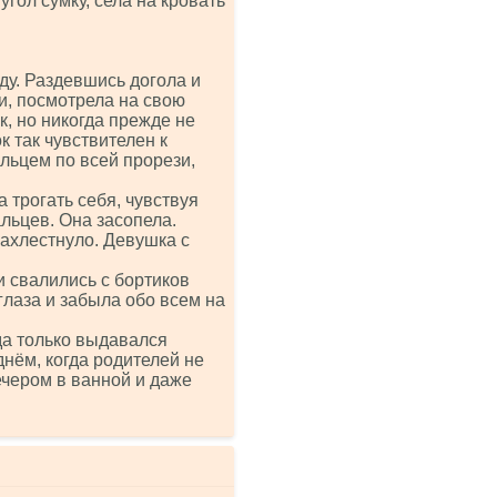
гол сумку, села на кровать
ду. Раздевшись догола и
и, посмотрела на свою
к, но никогда прежде не
к так чувствителен к
льцем по всей прорези,
а трогать себя, чувствуя
льцев. Она засопела.
 захлестнуло. Девушка с
и свалились с бортиков
глаза и забыла обо всем на
гда только выдавался
днём, когда родителей не
ечером в ванной и даже