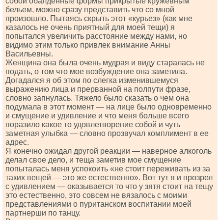
собой обалденные формы прикрытые кружевным
бельем, можно сразу представить что со мной
произошло. Пытаясь скрыть этот «курьез» (как мне
казалось не очень приятный для моей тещи) я
попытался увеличить расстояние между нами, но
видимо этим только привлек внимание Анны
Васильевны.
Женщина она была очень мудрая и виду старалась не
подать, о том что мое возбуждение она заметила.
Догадался я об этом по слегка изменившемуся
выражению лица и прерванной на полпути фразе,
словно запнулась. Тяжело было сказать о чем она
подумала в этот момент — на лице было одновременно
и смущение и удивление и что меня больше всего
поразило какое то удовлетворение собой и чуть
заметная улыбка — словно прозвучал комплимент в ее
адрес.
Я конечно ожидал другой реакции — наверное алкоголь
делал свое дело, и теща заметив мое смущение
попыталась меня успокоить «не стоит переживать из за
таких вещей — это же естественно». Вот тут я и прозрел
с удивлением — оказывается то что у зятя стоит на тещу
это естественно, это совсем не вязалось с моими
представлениями о пуританском воспитании моей
партнерши по танцу.