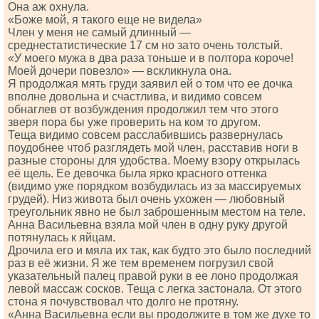
Она аж охнула.
«Боже мой, я такого еще не видела»
Член у меня не самый длинный —
среднестатистические 17 см но зато очень толстый.
«У моего мужа в два раза тоньше и в полтора короче!
Моей дочери повезло» — вскликнула она.
Я продолжая мять груди заявил ей о том что ее дочка
вполне довольна и счастлива, и видимо совсем
обнаглев от возбуждения продолжил тем что этого
зверя пора бы уже проверить на ком то другом.
Теща видимо совсем расслабившись развернулась
поудобнее чтоб разглядеть мой член, расставив ноги в
разные стороны для удобства. Моему взору открылась
её щель. Ее девочка была ярко красного оттенка
(видимо уже порядком возбудилась из за массируемых
грудей). Низ живота был очень ухожен — любовный
треугольник явно не был заброшенным местом на теле.
Анна Васильевна взяла мой член в одну руку другой
потянулась к яйцам.
Дрочила его и мяла их так, как будто это было последний
раз в её жизни. Я же тем временем погрузил свой
указательный палец правой руки в ее лоно продолжая
левой массаж сосков. Теща с легка застонала. От этого
стона я почувствовал что долго не протяну.
«Анна Васильевна если вы продолжите в том же духе то