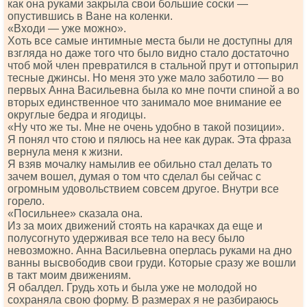
как она руками закрыла свои большие соски —
опустившись в Ване на коленки.
«Входи — уже можно».
Хоть все самые интимные места были не доступны для
взгляда но даже того что было видно стало достаточно
чтоб мой член превратился в стальной прут и оттопырил
тесные джинсы. Но меня это уже мало заботило — во
первых Анна Васильевна была ко мне почти спиной а во
вторых единственное что занимало мое внимание ее
округлые бедра и ягодицы.
«Ну что же ты. Мне не очень удобно в такой позиции».
Я понял что стою и пялюсь на нее как дурак. Эта фраза
вернула меня к жизни.
Я взяв мочалку намылив ее обильно стал делать то
зачем вошел, думая о том что сделал бы сейчас с
огромным удовольствием совсем другое. Внутри все
горело.
«Посильнее» сказала она.
Из за моих движений стоять на карачках да еще и
полусогнуто удерживая все тело на весу было
невозможно. Анна Васильевна оперлась руками на дно
ванны высвободив свои груди. Которые сразу же вошли
в такт моим движениям.
Я обалдел. Грудь хоть и была уже не молодой но
сохраняла свою форму. В размерах я не разбираюсь