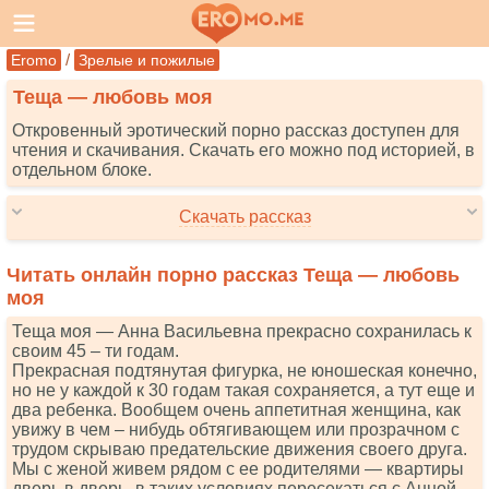
/
Eromo
Зрелые и пожилые
Теща — любовь моя
Откровенный эротический порно рассказ доступен для
чтения и скачивания. Скачать его можно под историей, в
отдельном блоке.
Скачать рассказ
Читать онлайн порно рассказ Теща — любовь
моя
Теща моя — Анна Васильевна прекрасно сохранилась к
своим 45 – ти годам.
Прекрасная подтянутая фигурка, не юношеская конечно,
но не у каждой к 30 годам такая сохраняется, а тут еще и
два ребенка. Вообщем очень аппетитная женщина, как
увижу в чем – нибудь обтягивающем или прозрачном с
трудом скрываю предательские движения своего друга.
Мы с женой живем рядом с ее родителями — квартиры
дверь в дверь, в таких условиях пересекаться с Анной