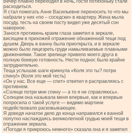
Вечер плавно переходил в ночь, гости потихоньку стали
расходиться.
Я стал помогать Анне Васильевне переносить то что мы
набрали у них «по – соседски» в квартиру. Жена мыла
посуду, тесть на своем посту видел уже десятый сон
наверное.
Занося противень краем глаза заметил в зеркале,
висящем в прихожей отражение обнаженной тещи под
душем. Дверь в ванну была приоткрыта, и в зеркале
можно было лицезреть груди намыливаемые плавными
движениями. Такое зрелище привело моего друга в
полную боевую готовность. Нести поднос было крайне
затруднительно.
Теща услышав шаги крикнула «Коля это ты? потри
спину!» (Коля это мой тесть)
«Он у нас. Все еще — спит» ответил я расправляясь с
противнем.
«Солнце потри мне спину — а то я не справляюсь».
Солнцем она называла меня впервые, как и впервые
попросила о такой услуге — видимо мартини
подействовало расковывающее.
Я доведя начатое дело до конца направился к ванной
попутно наслаждаясь великолепной грудью моей тещи в
отражении зеркала.
«Погоди я прикроюсь немного» сказала она и я заметил