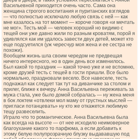
Васильевной приходится очень часто. Сама она
женщина строгого воспитания и пуританских взглядов
— что полностью исключало любую связь с ней — как
мне казалось на тот момент — короче говоря «и мечтать
не мог». Тесть мой — человек хороший но видимо с
тещей они уже давно жили по разным кроватям, порой я
удивлялся как им удалось завести двух детей, может кто
еще подсуетился (уж чересчур моя жена и ее сестра не
похожи).
Вообщем жизнь шла своим чередом не предвещая
ничего интересного, но в один день все изменилось.
Был какой то праздник — какой точно уже и не вспомню,
кроме друзей тесть с тещей в гости пришли. Все было
нормально, праздновали весело. Все навеселе, тесть
поднажал как следует так тут на диванчике за столом и
прилег, ближе к вечеру. Анна Васильевна переживать за
мужа стала, уже было домой собралась — ну жена меня
в бок локтем «отвлеки мол маму от грустных мыслей —
пригласи потанцевать» ну кто же откажется любимую
тещу развеселить.
Играло что то романтическое. Анна Васильевна была
как всегда на высоте — от нее исходило неимоверное
благоухание какого то парфюма, а если добавить к
этому белую полупрозрачную блузку выдававшую под