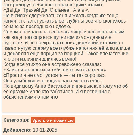
контролируя себя повторяла в крике только:
«Да! Да! Трахай! Да! Сильнее!! А а а «.
Не в силах сдерживать себя и ждать когда же теща
кончит я стал спускать в ее глубины все что скопилось
во мне за последнюю неделю.
Сперма вливалась в ее влагалище и поглощалась им
как вода поглощается путником изможденным в
пустыне. Я не прекращал своих движений вталкивая
извергнутую сперму все глубже наполняя её влагалище
и добавляя еще порция за порцией. Такое впечатление
что эти излияния длились вечно!.
Когда все утихло она встревожено сказала:
«Зайка я же просила тебя не кончать в меня»
«Прости я не смог устоять — ты так хороша».
Она улыбнувшись поцеловала меня в губы.
По видимому Анна Васильевна привыкла к тому что об
её оргазме мало кто заботился. И я поспешил с
объяснениями о том что
Категория:
Зрелые и пожилые
Добавлено:
19-11-2025