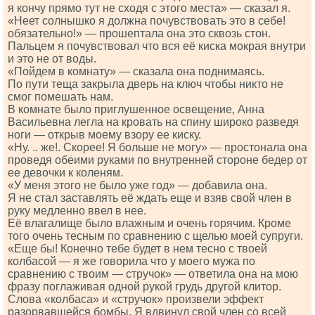
я кончу прямо тут не сходя с этого места» — сказал я.
«Неет солнышко я должна почувствовать это в себе!
обязательно!» — прошептала она это сквозь стон.
Пальцем я почувствовал что вся её киска мокрая внутри
и это не от воды.
«Пойдем в комнату» — сказала она поднимаясь.
По пути теща закрыла дверь на ключ чтобы никто не
смог помешать нам.
В комнате было приглушенное освещение, Анна
Васильевна легла на кровать на спину широко разведя
ноги — открыв моему взору ее киску.
«Ну. .. же!. Скорее! Я больше не могу» — простонала она
проведя обеими руками по внутренней стороне бедер от
ее девочки к коленям.
«У меня этого не было уже год» — добавила она.
Я не стал заставлять её ждать еще и взяв свой член в
руку медленно ввел в нее.
Её влагалище было влажным и очень горячим. Кроме
того очень тесным по сравнению с щелью моей супруги.
«Еще бы! Конечно тебе будет в нем тесно с твоей
колбасой — я же говорила что у моего мужа по
сравнению с твоим — стручок» — ответила она на мою
фразу поглаживая одной рукой грудь другой клитор.
Слова «колбаса» и «стручок» произвели эффект
разорвавшейся бомбы. Я вдвинул свой член со всей