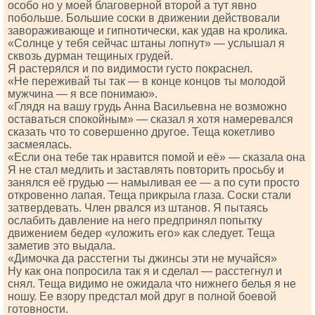
особо но у моей благоверной второй а тут явно
побольше. Большие соски в движении действовали
завораживающе и гипнотически, как удав на кролика.
«Солнце у тебя сейчас штаны лопнут» — услышал я
сквозь дурман тещиных грудей.
Я растерялся и по видимости густо покраснел.
«Не переживай ты так — в конце концов ты молодой
мужчина — я все понимаю».
«Глядя на вашу грудь Анна Васильевна не возможно
оставаться спокойным» — сказал я хотя намеревался
сказать что то совершенно другое. Теща кокетливо
засмеялась.
«Если она тебе так нравится помой и её» — сказала она
Я не стал медлить и заставлять повторить просьбу и
занялся её грудью — намыливая ее — а по сути просто
откровенно лапая. Теща прикрыла глаза. Соски стали
затвердевать. Член рвался из штанов. Я пытаясь
ослабить давление на него предпринял попытку
движением бедер «уложить его» как следует. Теща
заметив это выдала.
«Димочка да расстегни ты джинсы эти не мучайся»
Ну как она попросила так я и сделал — расстегнул и
снял. Теща видимо не ожидала что нижнего белья я не
ношу. Ее взору предстал мой друг в полной боевой
готовности.