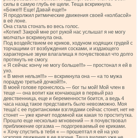
силы в самую глубь ее щели. Теща вскрикнула.
«Боже!!! Еще! Давай еще!!»
Я продолжил ритмические движения своей «колбасой»
в её лоне.
Она стала стонать во весь голос.
«Котик!! Закрой мне рот рукой нас услышат я не могу
молчать» вскрикнула она.
Под воздействием ее криков, ходуном ходящих грудей с
торчащими от возбуждения сосками, и издающего
характерные звуки влагалища я почувствовал что долго
протянуть не смогу.
« Я сейчас кончу не могу больше!!!» — простонал я ей в
ухо.
« В меня нельзя!!!» — вскрикнула она — «а то мужа
порадую третьей дочкой!!!».
В моей голове пронеслось — бог ты мой! Мой член в
теще — она вопит как кончающая в первый раз
девственница, еще и беременности боится, а ведь 4
часа назад такое представить было невозможно. Моя
теща! с ее пуританскими взглядами сейчас стонет, нет не
стонет — уже кричит подомной как какая то проститутка.
Прошло еще несколько мгновений — я почувствовал
приближение оргазма — подогреваемый ее криками.
« Хочу спустить в тебя « — прошептал я ей на ухо
ускоряя движения в ее вагине. Теща видимо уже не