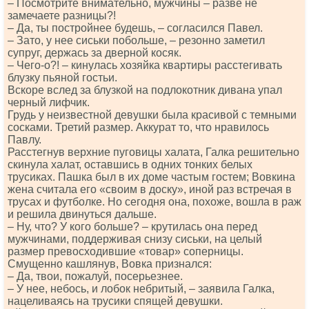
– Посмотрите внимательно, мужчины – разве не
замечаете разницы?!
– Да, ты постройнее будешь, ‒ согласился Павел.
‒ Зато, у нее сиськи побольше, – резонно заметил
супруг, держась за дверной косяк.
– Чего-о?! – кинулась хозяйка квартиры расстегивать
блузку пьяной гостьи.
Вскоре вслед за блузкой на подлокотник дивана упал
черный лифчик.
Грудь у неизвестной девушки была красивой с темными
сосками. Третий размер. Аккурат то, что нравилось
Павлу.
Расстегнув верхние пуговицы халата, Галка решительно
скинула халат, оставшись в одних тонких белых
трусиках. Пашка был в их доме частым гостем; Вовкина
жена считала его «своим в доску», иной раз встречая в
трусах и футболке. Но сегодня она, похоже, вошла в раж
и решила двинуться дальше.
‒ Ну, что? У кого больше? ‒ крутилась она перед
мужчинами, поддерживая снизу сиськи, на целый
размер превосходившие «товар» соперницы.
Смущенно кашлянув, Вовка признался:
‒ Да, твои, пожалуй, посерьезнее.
‒ У нее, небось, и лобок небритый, ‒ заявила Галка,
нацеливаясь на трусики спящей девушки.