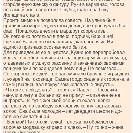
сгорбленную женскую фигуру. Руки в карманах, голова
по самый нос в воротнике шубы, шапка на боку.
Женщина спала.
Пройти мимо не позволила совесть. На улице был
приличный морозец, и утром девица не проснулась бы ‒
факт. Пришлось внести в маршрут коррективы.
Он легонько потолкал в плечо: подъем, барышня!
Где там! Барышня была «пьяна, как сволочь». Ни
единого признака осознанного бытия.
Для приведения ее в чувство, Кузнецов перепробовал
массу способов, начиная от лающих армейских команд,
отдаваемых в ушную раковину, и заканчивая звонкими
пощечинами по заиндевевшему лицу. Не помогало…
Со стороны сие действо напоминало брачные игры двух
глухарей на токовище. Самка гордо сидела в сторонке, а
самец выписывал вокруг замысловатые пируэты.
«Что же с ней делать? – терялся Павел. – Трезвяки
канули в лету, в больнички не примут – опьянение не
инфаркт». И тут с женской особи съехала шапка,
выплеснув на свободу роскошную копну каштановых
волос. Она была молодой – лет двадцати шести и до-
вольно симпатичной.
– Бог мой! Так это ж Галка! – внезапно обомлел он,
ворочая мордашку вправо и влево. – Ну, точно ‒ жена
Вовки Лихачева!