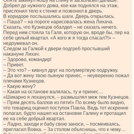
Опять закинул ношу на спину и заскользил дальше.
Добрел до нужного дома, кое-как поднялся на этаж,
прислонил тело к стенке и позвонил в дверь.
В коридоре послышались шаги. Дверь открылась.
– Паша? – на пороге нарисовалась жена Лихача.
Сказать, что Кузнецов обалдел – не сказать ничего.
Перед ним стояла та Галя, которую он, вроде бы, пер на
себе целый квартал. «А кого ж я тогда спасал?!» –
недоумевал он.
Следом за Галкой к двери подгреб простывший
накануне Лихач.
– Здорово, командир!
– Привет.
– Это что? – кивнул друг на полумертвую подружку.
– Да вот жену твою пьяную принес, – неуверенно пожал
плечами Кузнецов.
– Какую жену?
– Какая на останове валялась, ту и принес…
«Шикарно я лоханулся, – размышлял меж тем Кузнецов.
– Прям десять баллов из пяти!» По всему было видно,
что товарищ оценил поступок Павла. Ведь тот искренне
полагал, будто нашел на остановке Галину и протащил
ее на себе добрый квартал.
– Ладно, заходи и бабу свою заноси, – посмеиваясь,
пригласил Вовка. – За столом объяснишь, что к чему…