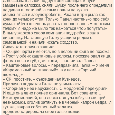
С бессознательной подруги они сообща стянули
замшевые сапожки, сняли шубку, после чего определили
на диван в гостиной, а сами пошли на кухню
объясняться и злоупотреблять. Ржали в три рыла как
кони до четырех утра. Только Павел частенько про себя
думал: «Чего ж теперь делать с неопознанным женским
телом? И надо же было так нажраться чтоб попутать!»
В пылу жаркого спора компания подгребла в зал к
диванчику. На-стоящую Галку усадили рядом с
самозванкой и начали искать сходство.
Лихач категорично заявил:
– Общие черты имеются, но в целом ни фига не похожа!
– Рост, у обеих каштановые волосы, похожие овал лица,
форма носа и губ, цвет кожи, – настаивал Павел.
‒ Каштановые волосы, ‒ передразнила Галка. ‒ У меня
«Карамельный каштановый», а у нее ‒ «Горячий
шоколад!»
‒ Ой, простите, ‒ съехидничал Кузнецов.
Прилично поддатая Галка не унималась:
– Спорная у нее наружность! С мордочкой перекурили.
И еще она явно полнее оригинала. Вот, сравните…
Вжикнув молнией, она ловко стянула юбку со спящей
незнакомки, оголив затянутые в черный капрон бедра. И
тут же, задрав собственный халатик,
продемонстрировала свои голые ножки.