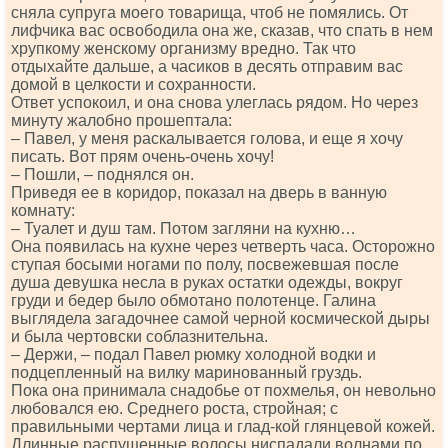
сняла супруга моего товарища, чтоб не помялись. От
лифчика вас освободила она же, сказав, что спать в нем
хрупкому женскому организму вредно. Так что
отдыхайте дальше, а часиков в десять отправим вас
домой в целкости и сохранности.
Ответ успокоил, и она снова улеглась рядом. Но через
минуту жалобно прошептала:
– Павел, у меня раскалывается голова, и еще я хочу
писать. Вот прям очень-очень хочу!
‒ Пошли, ‒ поднялся он.
Приведя ее в коридор, показал на дверь в ванную
комнату:
‒ Туалет и душ там. Потом загляни на кухню…
Она появилась на кухне через четверть часа. Осторожно
ступая босыми ногами по полу, посвежевшая после
душа девушка несла в руках остатки одежды, вокруг
груди и бедер было обмотано полотенце. Галина
выглядела загадочнее самой черной космической дыры
и была чертовски соблазнительна.
– Держи, ‒ подал Павел рюмку холодной водки и
подцепленный на вилку маринованный груздь.
Пока она принимала снадобье от похмелья, он невольно
любовался ею. Среднего роста, стройная; с
правильными чертами лица и глад-кой глянцевой кожей.
Длинные распущенные волосы ниспадали волнами по