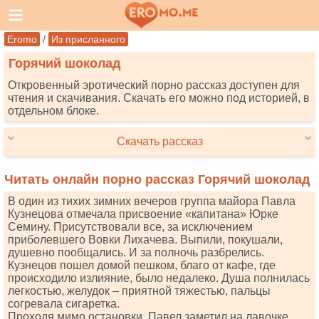
/
Eromo
Из присланного
Горячий шоколад
Откровенный эротический порно рассказ доступен для
чтения и скачивания. Скачать его можно под историей, в
отдельном блоке.
Скачать рассказ
Читать онлайн порно рассказ Горячий шоколад
В один из тихих зимних вечеров группа майора Павла
Кузнецова отмечала присвоение «капитана» Юрке
Семину. Присутствовали все, за исключением
приболевшего Вовки Лихачева. Выпили, покушали,
душевно пообщались. И за полночь разбрелись.
Кузнецов пошел домой пешком, благо от кафе, где
происходило излияние, было недалеко. Душа полнилась
легкостью, желудок ‒ приятной тяжестью, пальцы
согревала сигаретка.
Проходя мимо остановки, Павел заметил на лавочке