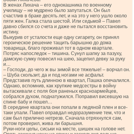
В женах Лихача ‒ его однокашника по военному
училищу ‒ не мудрено было запутаться. Он был
счастлив в браке десять лет, и на это у него ушло около
пяти жен. Галка стала шестой. Или седьмой – Павел
давно сбился со счета и даже не пытался восстановить
истину.
Выкурив от усталости еще одну сигарету, он принял
героическое решение тащить барышню до дома
товарища, благо проживал тот в одном квартале.
Потряс напоследок – тишина. Сунул шапку за пазуху,
дамскую сумку повесил на шею, зацепил девку за руку
и…
‒ Господи, до чего ж вы зимой все тяжелые! ‒ ворчал он.
‒ Шуба скользит, да и под ногами не асфальт.
Представив путь длинною в квартал, Пашка опечалился.
Однако, вспомнив, как хрупкие медсестры в войну
вытаскивали с поля боя раненых красноармейцев,
собрался духом, поднатужился. Поправил висевшую на
спине бабу и пошел…
В середине квартала они попали в ледяной плен и все-
таки упали. Павел оправдал недоразумение тем, что и
сам был прилично нетрезв. Сначала отряхнулся сам,
потом проверил, жива ли барышня.
Руки-ноги целы, сиськи на месте, шишек на голове нет.