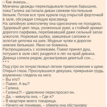
– Как знаешь…
Мужчины дважды перекладывали пьяную барышню,
пока Галина застилала диван свежим постельным
бельем. Потом все трое курили под открытой форточкой
в зале, обсуждая спящую красавицу.
На запойную алкоголичку она однозначно не походила.
Здоровый цвет лица, ухоженные руки; а стойкий аромат
дорогого парфюма, перебивавший даже сильный запах
алкоголя. Норковая шубка, замшевые сапожки и
золотая цепочка на шее. Модные чулки и дорогое
нижнее бельишко. Явно не бомжиха.
Распрощавшись с хозяевами, Павел принял душ,
потушил в зале свет, разделся и лег на край дивана.
Девица сопела рядом, досматривая девятый сон…
* * *
Под утро он почувствовал легкое прикосновение к щеке.
Открыл глаза. Проснувшаяся девушка, прикрывая грудь,
изумленно глядела на него.
– Вы кто?
– Павел. А вы?
– Галина.
‒ Галина?! ‒ удивленно переспросил он.
‒ Да, ‒ кивнула она. ‒ Где я?
– В квартире моего товарища.
– Ничего не понимаю, – обвела она обстановку