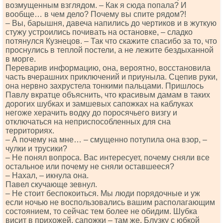
возмущенным взглядом. – Как я сюда попала? И
вообще… в чем дело? Почему вы спите рядом?!
– Вы, барышня, давеча напились до чертиков и в жуткую
стужу устроились почивать на остановке, – сладко
потянулся Кузнецов. – Так что скажите спасибо за то, что
проснулись в теплой постели, а не лежите бездыханной
в морге.
Переварив информацию, она, вероятно, восстановила
часть вчерашних приключений и приуныла. Сцепив руки,
она нервно захрустела тонкими пальцами. Пришлось
Павлу вкратце объяснить, что красивым дамам в таких
дорогих шубках и замшевых сапожках на каблуках
негоже херачить водку до поросячьего визгу и
отключаться на неприспособленных для сна
территориях.
– А почему на мне… ‒ смущенно потупила она взор, ‒
чулки и трусики?
– Не понял вопроса. Вас интересует, почему сняли все
остальное или почему не сняли оставшееся?
– Нахал, – икнула она.
Павел скучающе зевнул.
– Не стоит беспокоиться. Мы люди порядочные и уж
если ночью не воспользовались вашим располагающим
состоянием, то сейчас тем более не обидим. Шубка
висит в прихожей, сапожки – там же. Блузку с юбкой