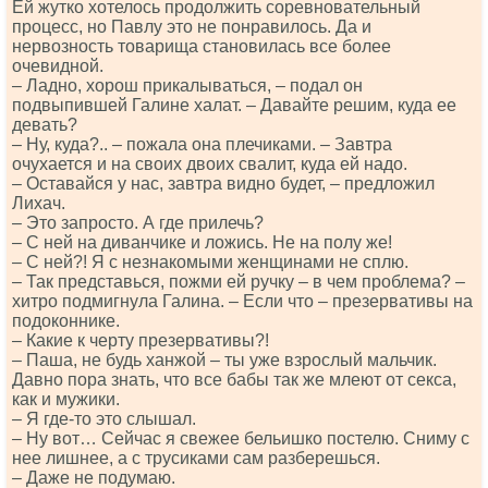
Ей жутко хотелось продолжить соревновательный
процесс, но Павлу это не понравилось. Да и
нервозность товарища становилась все более
очевидной.
– Ладно, хорош прикалываться, ‒ подал он
подвыпившей Галине халат. ‒ Давайте решим, куда ее
девать?
– Ну, куда?.. – пожала она плечиками. – Завтра
очухается и на своих двоих свалит, куда ей надо.
– Оставайся у нас, завтра видно будет, – предложил
Лихач.
– Это запросто. А где прилечь?
– С ней на диванчике и ложись. Не на полу же!
– С ней?! Я с незнакомыми женщинами не сплю.
– Так представься, пожми ей ручку ‒ в чем проблема? –
хитро подмигнула Галина. – Если что – презервативы на
подоконнике.
– Какие к черту презервативы?!
– Паша, не будь ханжой – ты уже взрослый мальчик.
Давно пора знать, что все бабы так же млеют от секса,
как и мужики.
– Я где-то это слышал.
– Ну вот… Сейчас я свежее бельишко постелю. Сниму с
нее лишнее, а с трусиками сам разберешься.
– Даже не подумаю.