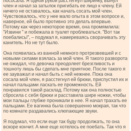
пососала. Я одной рукой расстегнул ширинку, вынул
член и начал за затылок пригибать ее лицо к члену. Ей
ничего не оставалось, как начать сосать мой член.
Чувствовалось, что у нее мало опыта в этом вопросе и,
наверное, ей было противно это делать впервые.
Потому как через некоторое время, она промямлила:
”Извини ” и побежала в туалет проблеваться. ”Вот так
поебались!”, – подумал я, намереваясь сворачивать эту
канитель. Но не тут было.
Она появилась из ванной немного протрезвевшей и с
новыми силами взялась за мой член. Я такого разворота
не ожидал, что девочка преодолеет брезгливость и
тошноту лишь бы сделать мне приятное. После такого я
ее зауважал и начал быть с ней нежнее. Пока она
сосала мой член, я расстегнул ей брюки, приспустил их и
начал пальцами ласкать ее промежность. Ей
понравился такой расклад. Потому как она полностью
сбросила с себя брюки и расставила шире ножки, чтобы
мои пальцы глубже проникали в нее. Я начал трахать ее
пальцами. Ее вагинка была совершенно мокрая, так что
по комнате раздавались хлюпающие звуки.
Я подумал, что если еще так буду продолжать, то она
вскоре кончит. А мне еще хотелось ее поебать. Так что я