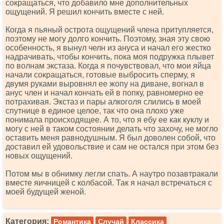
сокращаться, что добавило мне дополнительных
ощущений. Я решил кончить вместе с ней.
Когда я пьяный острота ощущений члена притупляется,
поэтому не могу долго кончить. Поэтому, зная эту свою
особенность, я вынул челн из ануса и начал его жестко
надрачивать, чтобы кончить, пока моя подружка плывет
по волнам экстаза. Когда я почувствовал, что мои яйца
начали сокращаться, готовые выбросить сперму, я
двумя руками выровнял ее жопу на диване, вогнал в
анус член и начал кончать ей в попку, равномерно ее
потрахивая. Экстаз и пары алкоголя слились в моей
спутнице в единое целое, так что она плохо уже
понимала происходящее. А то, что я ебу ее как куклу и
могу с ней в таком состоянии делать что захочу, не могло
оставить меня равнодушным. Я был доволен собой, что
доставил ей удовольствие и сам не остался при этом без
новых ощущений.
Потом мы в обнимку легли спать. А наутро позавтракали
вместе яичницей с колбасой. Так я начал встречаться с
моей будущей женой.
Категория:
Романтика
Случай
Классика