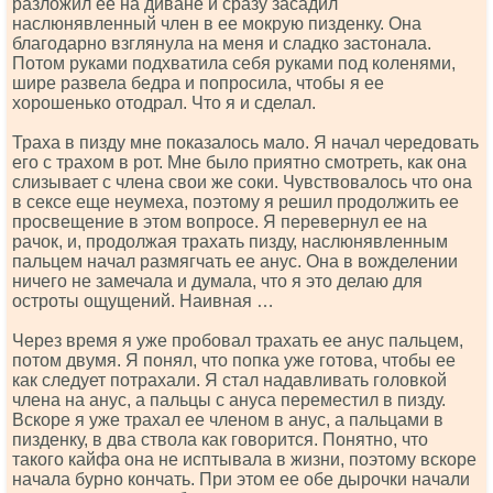
разложил ее на диване и сразу засадил
наслюнявленный член в ее мокрую пизденку. Она
благодарно взглянула на меня и сладко застонала.
Потом руками подхватила себя руками под коленями,
шире развела бедра и попросила, чтобы я ее
хорошенько отодрал. Что я и сделал.
Траха в пизду мне показалось мало. Я начал чередовать
его с трахом в рот. Мне было приятно смотреть, как она
слизывает с члена свои же соки. Чувствовалось что она
в сексе еще неумеха, поэтому я решил продолжить ее
просвещение в этом вопросе. Я перевернул ее на
рачок, и, продолжая трахать пизду, наслюнявленным
пальцем начал размягчать ее анус. Она в вожделении
ничего не замечала и думала, что я это делаю для
остроты ощущений. Наивная …
Через время я уже пробовал трахать ее анус пальцем,
потом двумя. Я понял, что попка уже готова, чтобы ее
как следует потрахали. Я стал надавливать головкой
члена на анус, а пальцы с ануса переместил в пизду.
Вскоре я уже трахал ее членом в анус, а пальцами в
пизденку, в два ствола как говорится. Понятно, что
такого кайфа она не исптывала в жизни, поэтому вскоре
начала бурно кончать. При этом ее обе дырочки начали