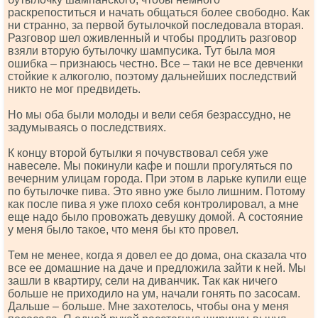
раскрепоститься и начать общаться более свободно. Как
ни странно, за первой бутылочкой последовала вторая.
Разговор шел оживленный и чтобы продлить разговор
взяли вторую бутылочку шампусика. Тут была моя
ошибка – признаюсь честно. Все – таки не все девченки
стойкие к алкоголю, поэтому дальнейших последствий
никто не мог предвидеть.
Но мы оба были молоды и вели себя безрассудно, не
задумываясь о последствиях.
К концу второй бутылки я почувствовал себя уже
навеселе. Мы покинули кафе и пошли прогуляться по
вечерним улицам города. При этом в ларьке купили еще
по бутылочке пива. Это явно уже было лишним. Потому
как после пива я уже плохо себя контролировал, а мне
еще надо было провожать девушку домой. А состояние
у меня было такое, что меня бы кто провел.
Тем не менее, когда я довел ее до дома, она сказала что
все ее домашние на даче и предложила зайти к ней. Мы
зашли в квартиру, сели на диванчик. Так как ничего
больше не приходило на ум, начали гонять по засосам.
Дальше – больше. Мне захотелось, чтобы она у меня