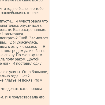
и у меня там было мокро,
ти год не было, я о тебе
и захлебываясь от слез
тпусти… Я чувствовала что
попыталась опуститься к
кровати. Вся растрепанная.
лий засмеялся.
поиграть? Окей. Засмеялся
 вы… у. Я ужаснулась.
шла к окну и сказала: — Я
 стоял рядом да и я бы не
на спину. По скольку там
яла полу раком. Другой
е ноги. И поставил одну
хаю с улицы. Окно большое,
мально отдашься?
е платье. И поняв что у
о делать как я поняла
м. И я почувствовала что