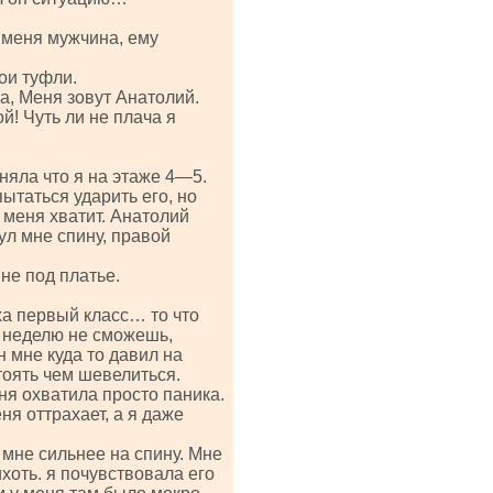
 меня мужчина, ему
ои туфли.
а, Меня зовут Анатолий.
й! Чуть ли не плача я
няла что я на этаже 4—5.
ытаться ударить его, но
е меня хватит. Анатолий
ул мне спину, правой
мне под платье.
а первый класс… то что
ь неделю не сможешь,
н мне куда то давил на
тоять чем шевелиться.
еня охватила просто паника.
ня оттрахает, а я даже
 мне сильнее на спину. Мне
хоть. я почувствовала его