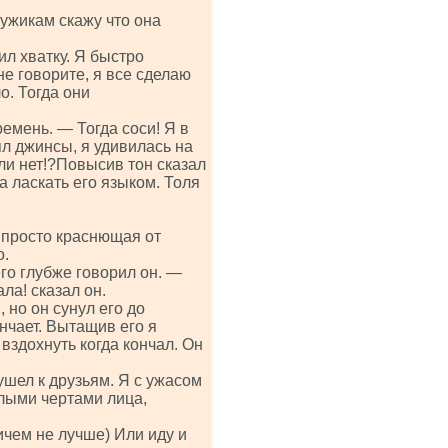
ужикам скажу что она
л хватку. Я быстро
е говорите, я все сделаю
о. Тогда они
емень. — Тогда соси! Я в
ял джинсы, я удивилась на
ли нет!?Повысив тон сказал
ла ласкать его языком. Толя
 просто краснющая от
о.
о глубже говорил он. —
ла! сказал он.
, но он сунул его до
ончает. Вытащив его я
вздохнуть когда кончал. Он
шел к друзьям. Я с ужасом
лыми чертами лица,
ичем не лучше) Или иду и