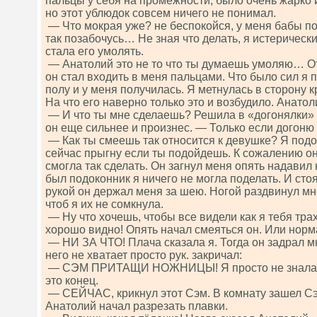
пальцы у себя на промежности, было очень жарко 
но этот ублюдок совсем ничего не понимал.
— Что мокрая уже? не беспокойся, у меня бабы поч
так позабочусь… Не зная что делать, я истерическ
стала его умолять.
— Анатолий это не то что ты думаешь умоляю… О
он стал входить в меня пальцами. Что было сил я 
полу и у меня получилась. Я метнулась в сторону 
На что его наверно только это и возбудило. Анато
— И что ты мне сделаешь? Решила в «догонялки» 
он еще сильнее и произнес. — Только если догоню
— Как ты смеешь так относится к девушке? Я подо
сейчас прыгну если ты подойдешь. К сожалению он
смогла так сделать. Он загнул меня опять надавил 
был подоконник я ничего не могла поделать. И сто
рукой он держал меня за шею. Ногой раздвинул мн
чтоб я их не сомкнула.
— Ну что хочешь, чтобы все видели как я тебя тра
хорошо видно! Опять начал смеяться он. Или нор
— НИ ЗА ЧТО! Плача сказала я. Тогда он задрал мн
него не хватает просто рук. закричал:
— СЭМ ПРИТАЩИ НОЖНИЦЫ! Я просто не знала чт
это конец.
— СЕЙЧАС, крикнул этот Сэм. В комнату зашел Сэ
Анатолий начал разрезать плавки.