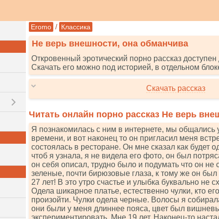
/
Eromo
Классика
Не верь внешности, она обманчива
Откровенный эротический порно рассказ доступен 
Скачать его можно под историей, в отдельном блок
Скачать рассказ
Читать онлайн порно рассказ Не верь вне
Я познакомилась с ним в интернете, мы общались 
времени, и вот наконец то он пригласил меня вст
состоялась в ресторане. Он мне сказал как будет од
чтоб я узнала, я не видела его фото, он был потря
он себя описал, трудно было и подумать что он не
зеленые, почти бирюзовые глаза, к тому же он был
27 лет! В это утро счастье и улыбка буквально не с
Одела шикарное платье, естественно чулки, кто его
произойти. Чулки одела черные. Волосы я собирал
они были у меня длиннее пояса, цвет был вишнев
экспериментировать. Мне 19 лет. Наконец-то наст