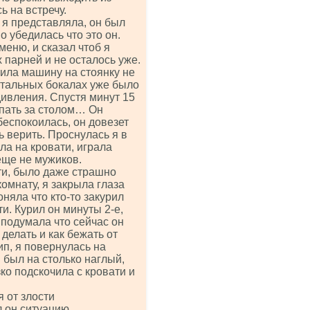
ь на встречу.
к я представляла, он был
о убедилась что это он.
меню, и сказал чтоб я
х парней и не осталось уже.
ила машину на стоянку не
стальных бокалах уже было
удивления. Спустя минут 15
ыпать за столом… Он
беспокоилась, он довезет
ь верить. Проснулась я в
ла на кровати, играла
еще не мужиков.
ти, было даже страшно
комнату, я закрыла глаза
оняла что кто-то закурил
ти. Курил он минуты 2-е,
 подумала что сейчас он
 делать и как бежать от
ип, я повернулась на
 был на столько наглый,
ко подскочила с кровати и
 от злости
л он ситуацию…