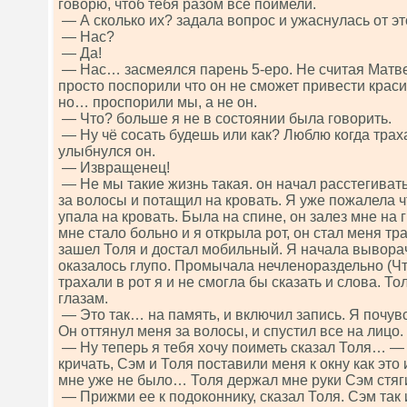
говорю, чтоб тебя разом все поимели.
— А сколько их? задала вопрос и ужаснулась от эт
— Нас?
— Да!
— Нас… засмеялся парень 5-еро. Не считая Матве
просто поспорили что он не сможет привести кра
но… проспорили мы, а не он.
— Что? больше я не в состоянии была говорить.
— Ну чё сосать будешь или как? Люблю когда траха
улыбнулся он.
— Извращенец!
— Не мы такие жизнь такая. он начал расстегиват
за волосы и потащил на кровать. Я уже пожалела ч
упала на кровать. Была на спине, он залез мне на г
мне стало больно и я открыла рот, он стал меня тра
зашел Толя и достал мобильный. Я начала выворач
оказалось глупо. Промычала нечленораздельно (Что
трахали в рот я и не смогла бы сказать и слова. Т
глазам.
— Это так… на память, и включил запись. Я почувс
Он оттянул меня за волосы, и спустил все на лицо.
— Ну теперь я тебя хочу поиметь сказал Толя… — 
кричать, Сэм и Толя поставили меня к окну как это
мне уже не было… Толя держал мне руки Сэм стяг
— Прижми ее к подоконнику, сказал Толя. Сэм так 