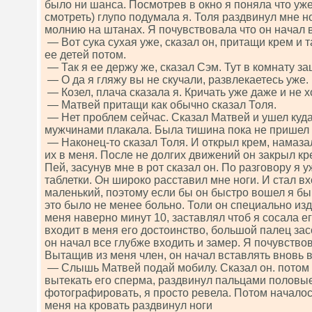
было ни шанса. Посмотрев в окно я поняла что уже 
смотреть) глупо подумала я. Толя раздвинул мне н
молнию на штанах. Я почувствовала что он начал в
— Вот сука сухая уже, сказал он, притащи крем и т
ее детей потом.
— Так я ее держу же, сказал Сэм. Тут в комнату з
— О да я гляжу вы не скучали, развлекаетесь уже.
— Козел, плача сказала я. Кричать уже даже и не х
— Матвей притащи как обычно сказал Толя.
— Нет проблем сейчас. Сказал Матвей и ушел куда
мужчинами плакала. Была тишина пока не пришел
— Наконец-то сказал Толя. И открыл крем, намаза
их в меня. После не долгих движений он закрыл кр
Пей, засунув мне в рот сказал он. По разговору я у
таблетки. Он широко расставил мне ноги. И стал вх
маленький, поэтому если бы он быстро вошел я бы
это было не менее больно. Толи он специально из
меня наверно минут 10, заставлял чтоб я сосала е
входит в меня его достоинство, большой палец зас
он начал все глубже входить и замер. Я почувствов
Вытащив из меня член, он начал вставлять вновь 
— Слышь Матвей подай мобилу. Сказал он. потом 
вытекать его сперма, раздвинул пальцами половые
фотографировать, я просто ревела. Потом началос
меня на кровать раздвинул ноги