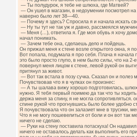
— Ты полудурок, я тебе не шлюха, где Матвей?
— Он ушел в магазин, в недоумении посмотрел на
наверно было лет 38—40.
— Почему я здесь? Спросила я и начала искать св
— Ну ты тут не так уж и давно, рассмеялся мужчин
— Меня (…), ответила я. Где моя обувь я хочу домо
начал понимать.
— Зачем тебе она, сделаешь дело и пойдешь.
Он прижал меня к стене возле открытого окна, я по
Вот попала, подумала я про себя. Плача я начала п
это было просто глупо, в нем было силы, что на 2-
повернул меня лицом к стене, левой рукой он выгн
притянул за живот.
— Вот так встала в позу сучка. Сказал он и полез 
Почувствовав что я в чулках он произнес:
— А ты шалава вижу хорошо подготовилась, шлюх
нужно. Я тебя первый поимею да так что ты ходит
держа меня за спину, я не могла сопротивляться. о
спине рукой что прогнувшись было более удобно с
Я почувствовала что он залазиет мне в трусики, м
Что я не могу пошевелиться от боли и он вот так ме
ничего не сделаю.
— Руки на стену поставила потаскуха! Он надавил
ничего не оставалось делать как выполнить его при