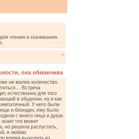
для чтения и скачивания.
е.
шности, она обманчива
уже не малое количество
ретиться… Встреча
ет, естественно для того
сающий в общении, ну и как
 симпатичный. У него были
 еще и блондин, ему было
ходили с моего лица и души.
 знает что может
а, но решила распустить,
ый, я люблю
ало время выходить из