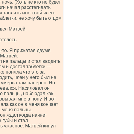
ночь. (Хоть не кто не будет
оги начал расстегивать
ставлять мне свой член.
аблетки, не хочу быть отцом
ашел Матвей.
отелось.
-то. Я прижатая двумя
 Матвей.
л на пальцы и стал вводить
ем и достал таблетки —
же поняла что это за
одить, член у него был не
 умерла там наверно. Но
девался. Насиловал он
го пальцы, наблюдал как
овывал мне в попу. И вот
ала как он в меня кончает.
в меня пальцы.
он ждал когда начнет
 губы и стал
ь ужасное. Матвей кинул