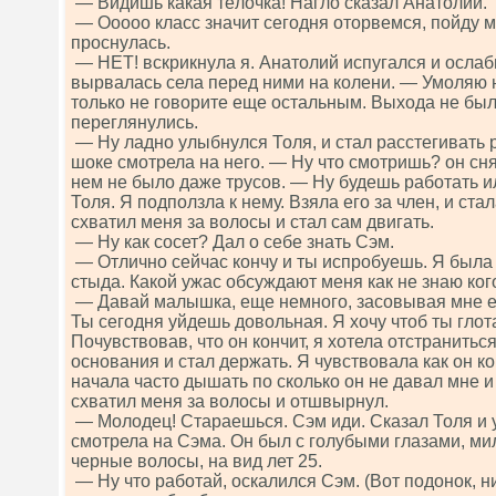
— Видишь какая тёлочка! Нагло сказал Анатолий.
— Ооооо класс значит сегодня оторвемся, пойду м
проснулась.
— НЕТ! вскрикнула я. Анатолий испугался и ослаби
вырвалась села перед ними на колени. — Умоляю н
только не говорите еще остальным. Выхода не был
переглянулись.
— Ну ладно улыбнулся Толя, и стал расстегивать р
шоке смотрела на него. — Ну что смотришь? он сн
нем не было даже трусов. — Ну будешь работать и
Толя. Я подползла к нему. Взяла его за член, и ста
схватил меня за волосы и стал сам двигать.
— Ну как сосет? Дал о себе знать Сэм.
— Отлично сейчас кончу и ты испробуешь. Я была
стыда. Какой ужас обсуждают меня как не знаю ког
— Давай малышка, еще немного, засовывая мне ег
Ты сегодня уйдешь довольная. Я хочу чтоб ты глота
Почувствовав, что он кончит, я хотела отстраниться
основания и стал держать. Я чувствовала как он к
начала часто дышать по сколько он не давал мне и 
схватил меня за волосы и отшвырнул.
— Молодец! Стараешься. Сэм иди. Сказал Толя и у
смотрела на Сэма. Он был с голубыми глазами, ми
черные волосы, на вид лет 25.
— Ну что работай, оскалился Сэм. (Вот подонок, н