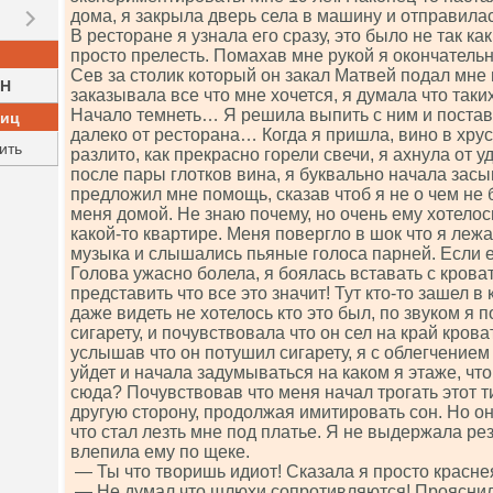
дома, я закрыла дверь села в машину и отправилас
В ресторане я узнала его сразу, это было не так ка
просто прелесть. Помахав мне рукой я окончательн
Сев за столик который он закал Матвей подал мне 
H
заказывала все что мне хочется, я думала что таки
Начало темнеть… Я решила выпить с ним и постав
ниц
далеко от ресторана… Когда я пришла, вино в хру
ить
разлито, как прекрасно горели свечи, я ахнула от 
после пары глотков вина, я буквально начала зас
предложил мне помощь, сказав чтоб я не о чем не 
меня домой. Не знаю почему, но очень ему хотелос
какой-то квартире. Меня повергло в шок что я лежа
музыка и слышались пьяные голоса парней. Если 
Голова ужасно болела, я боялась вставать с крова
представить что все это значит! Тут кто-то зашел в 
даже видеть не хотелось кто это был, по звуком я п
сигарету, и почувствовала что он сел на край крова
услышав что он потушил сигарету, я с облегчением
уйдет и начала задумываться на каком я этаже, что
сюда? Почувствовав что меня начал трогать этот т
другую сторону, продолжая имитировать сон. Но он
что стал лезть мне под платье. Я не выдержала рез
влепила ему по щеке.
— Ты что творишь идиот! Сказала я просто краснея
— Не думал что шлюхи сопротивляются! Проясни