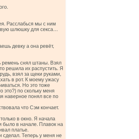
ого.
я. Расслабься мы с ним
сивую шлюшку для секса…
ешь девку а она ревёт,
ь ремень снял штаны. Взял
то решила их распустить. Я
рудь, взял за щеки руками,
хать в рот. К моему ужасу
иваться. Но это тоже
 это?) по скольку меня
оля наверное понял все по
твовала что Сэм кончает.
только в окно. Я начала
 и было в начале. Плавок на
ивал платье.
и сделал. Теперь у меня не