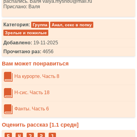
распались. Валя vаlyа.mysn80@mаil.ru
Прислано: Валя
Категория:
Группа
Анал, секс в попку
Зрелые и пожилые
Добавлено:
19-11-2025
Прочитано раз:
4656
Вам может понравиться
На курорте. Часть 8
Н-сис. Часть 18
Фанты. Часть 6
Оценить рассказ [
1.1
средн]