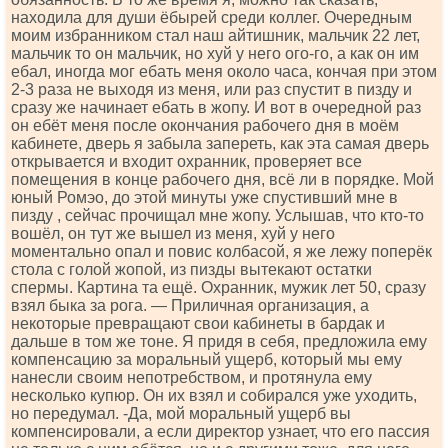
находила для души ёбырей среди коллег. Очередным
моим избранником стал наш айтишник, мальчик 22 лет,
мальчик то он мальчик, но хуй у него ого-го, а как он им
ебал, иногда мог ебать меня около часа, кончая при этом
2-3 раза не выходя из меня, или раз спустит в пизду и
сразу же начинает ебать в жопу. И вот в очередной раз
он ебёт меня после окончания рабочего дня в моём
кабинете, дверь я забыла запереть, как эта самая дверь
открывается и входит охранник, проверяет все
помещения в конце рабочего дня, всё ли в порядке. Мой
юный Ромэо, до этой минуты уже спустивший мне в
пизду , сейчас прочищал мне жопу. Услышав, что кто-то
вошёл, он тут же вышел из меня, хуй у него
моментально опал и повис колбасой, я же лежу поперёк
стола с голой жопой, из пизды вытекают остатки
спермы. Картина та ещё. Охранник, мужик лет 50, сразу
взял быка за рога. — Приличная организация, а
некоторые превращают свои кабинеты в бардак и
дальше в том же тоне. Я придя в себя, предложила ему
компенсацию за моральный ущерб, который мы ему
нанесли своим непотребством, и протянула ему
несколько купюр. Он их взял и собирался уже уходить,
но передумал. -Да, мой моральный ущерб вы
компенсировали, а если директор узнает, что его пассия