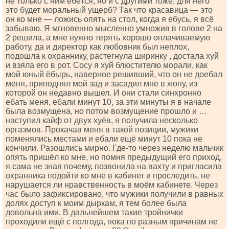
не только с ним ебётся, но и с другими тоже, для него
это будет моральный ущерб? Так что красавица — это
он ко мне — ложись опять на стол, когда я ебусь, я всё
забываю. Я мгновенно мысленно умножив в голове 2 на
2 решила, а мне нужно терять хорошо оплачиваемую
работу, да и директор как любовник был неплох,
подошла к охраннику, растегнула ширинку , достала хуй
и взяла его в рот. Сосу я хуй блюстителю морали, как
мой юный ёбырь, наверное решивший, что он не доебал
меня, приподнял мой зад и засадил мне в жопу, из
которой он недавно вышел. И они стали синхронно
ебать меня, ебали минут 10, за эти минуты я в начале
была возмущена, но потом возмущение прошло и …
наступил кайф от двух хуёв, я получила несколько
оргазмов. Прокачав меня в такой позиции, мужики
поменялись местами и ебали ещё минут 10 пока не
кончили. Разошлись мирно. Где-то через неделю мальчик
опять пришёл ко мне, но помня предыдущий его приход,
я сама не зная почему, позвонила на вахту и пригласила
охранника подойти ко мне в кабинет и проследить, не
нарушается ли нравственность в моём кабинете. Через
час было зафиксировано, что мужики получили в равных
долях доступ к моим дыркам, я тем более была
довольна ими. В дальнейшем такие тройнички
проходили ещё с полгода, пока по разным причинам не