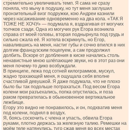
стремительно увеличивать темп. Я сама не сразу
поняла, что мычу в подушку, но тут меня заглушил
пронзительный визг подружки, кою Андреи казнили
через насаживание одновременно на два кола. «ТАК Я
ТОЖЕ НЕ ХОЧУ» — подумала я, вздрагивая от могучих
толчков сзади. Одна из могучих рук Егора возникла
справа от моей головы, вторая поднырнула под грудь и
сильно сжала её. Я хотела вскрикнуть, но Егор,
навалившись на меня, настиг губы и сочно впился в них
долгим французским поцелуем, а сам продолжил
долбить. Вскоре от долбления в киске начались столь
ненавистные мною шлёпающие звуки, но в этот раз они
меня почему-то дико возбуждали.
В принципе, лежа под сотней килограммов, мускул,
жадно трахающей меня, я ощущала себя вполне
счастливой девушкой. Я даже подумала, что не плохо
было бы так подольше потрахаться. Под весом Егора
колени мои разъехались, попка опустилась, и поза
раком превратилась в обыкновенное вертикальное
лежбище.
Егору это видно не понравилось, и он, подхватив меня
под колени, поднял в воздух.
Я, боясь соскочить с члена и упасть, обвила Егора
руками, плотно держась за железную талию. Ремешки на
моём теле натянулись, туго сжав меня во всех местах