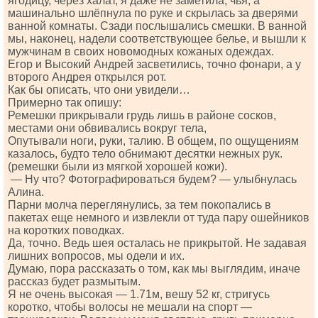
ягодицу, через халат, я даже не заметила, чья, а
машинально шлёпнула по руке и скрылась за дверями
ванной комнаты. Сзади послышались смешки. В ванной
мы, наконец, надели соответствующее белье, и вышли к
мужчинам в своих новомодных кожаных одеждах.
Егор и Высокий Андрей засветились, точно фонари, а у
второго Андрея открылся рот.
Как бы описать, что они увидели…
Примерно так опишу:
Ремешки прикрывали грудь лишь в районе сосков,
местами они обвивались вокруг тела,
Опутывали ноги, руки, талию. В общем, по ощущениям
казалось, будто тело обнимают десятки нежных рук.
(ремешки были из мягкой хорошей кожи).
— Ну что? Фотографироваться будем? — улыбнулась
Алина.
Парни молча переглянулись, за тем покопались в
пакетах еще немного и извлекли от туда пару ошейников
на коротких поводках.
Да, точно. Ведь шея осталась не прикрытой. Не задавая
лишних вопросов, мы одели и их.
Думаю, пора рассказать о том, как мы выглядим, иначе
рассказ будет размытым.
Я не очень высокая — 1.71м, вешу 52 кг, стригусь
коротко, чтобы волосы не мешали на спорт —