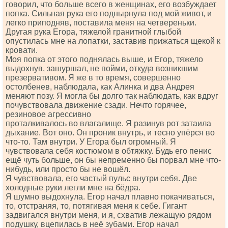
говорил, что больше всего в женщинах, его возбуждает
попка. Сильная рука его поднырнула под мой живот, и
легко приподняв, поставила меня на четвереньки.
Другая рука Егора, тяжелой гранитной глыбой
опустилась мне на лопатки, заставив прижаться щекой к
кровати.
Моя попка от этого поднялась выше, и Егор, тяжело
выдохнув, зашуршал, не пойми, откуда возникшим
презервативом. Я же в то время, совершенно
остолбенев, наблюдала, как Алинка и два Андрея
меняют позу. Я могла бы долго так наблюдать, как вдруг
почувствовала движение сзади. Нечто горячее,
резиновое агрессивно
проталкивалось во влагалище. Я разинув рот затаила
дыхание. Вот оно. Он проник внутрь, и тесно упёрся во
что-то. Там внутри. У Егора был огромный. Я
чувствовала себя костюмом в обтяжку. Будь его пенис
ещё чуть больше, он бы непременно бы порвал мне что-
нибудь, или просто бы не вошёл.
Я чувствовала, его частый пульс внутри себя. Две
холодные руки легли мне на бёдра.
Я шумно выдохнула. Егор начал плавно покачиваться,
то, отстраняя, то, потягивая меня к себе. Гигант
задвигался внутри меня, и я, схватив лежащую рядом
подушку, вцепилась в неё зубами. Егор начал