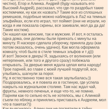
честно), Егор и Алинка. Андрей (буду называть его
Высокий Андрей), рассказал, что где-то раздобыл такие
костюмчики, ну как их назвать? Такие все из сплошных
ремешков, подобные можно наблюдать в Ла2 на темных
эльфийках, если кто играл, тот поймет (они не играли, но
когда я им показала скрины, все закивали, мол да да да!
Такие костюм).
Он нашел как женские, так и мужские. И вот, я осталась
одна дома, они должны были приехать с минуты на
минуту. Я наскоро сделала уборочку, приняла душ (как
потом оказалось, очень удачно). Как могла оформила
комнату, чтоб было в стиле темных эльфов и т д)))
И вот! Звонок в дверь! Я, задыхаясь от волнения (или
нетерпения, или того и другого сразу) побежала
открывать. За дверью меня ждала целая кипа народу!
Трое парней, во главе с моей лучшей подругой, все,
улыбаясь, шагнули за порог.
Ну, я естественно тоже вся такая заулыбалась:))
Поздоровались, и я повела их в гостиную, где успела
накрыть на журнальном столике. Там нас ждал чай,
фрукты, немного печенья, и еще что-то, не помню.
Парням как-то сильно есть не хотелось, мы с Алинкой
съели по яблоку, и принялись приставать к Андреям, мол
что в пакетах?))
Как выяснилось, Алину они не посвятили в тайну