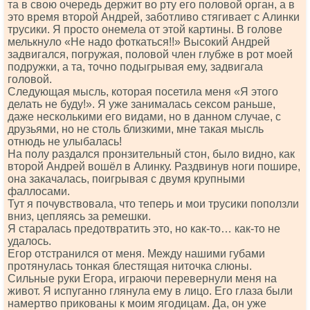
та в свою очередь держит во рту его половой орган, а в
это время второй Андрей, заботливо стягивает с Алинки
трусики. Я просто онемела от этой картины. В голове
мелькнуло «Не надо фоткаться!!» Высокий Андрей
задвигался, погружая, половой член глубже в рот моей
подружки, а та, точно подыгрывая ему, задвигала
головой.
Следующая мысль, которая посетила меня «Я этого
делать не буду!». Я уже занималась сексом раньше,
даже несколькими его видами, но в данном случае, с
друзьями, но не столь близкими, мне такая мысль
отнюдь не улыбалась!
На полу раздался пронзительный стон, было видно, как
второй Андрей вошёл в Алинку. Раздвинув ноги пошире,
она закачалась, поигрывая с двумя крупными
фаллосами.
Тут я почувствовала, что теперь и мои трусики поползли
вниз, цепляясь за ремешки.
Я старалась предотвратить это, но как-то… как-то не
удалось.
Егор отстранился от меня. Между нашими губами
протянулась тонкая блестящая ниточка слюны.
Сильные руки Егора, играючи перевернули меня на
живот. Я испуганно глянула ему в лицо. Его глаза были
намертво прикованы к моим ягодицам. Да, он уже