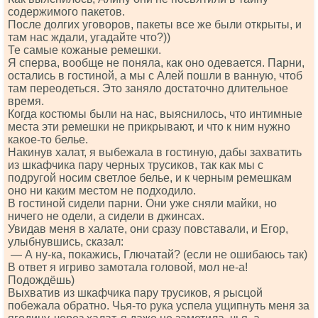
содержимого пакетов.
После долгих уговоров, пакеты все же были открыты, и
там нас ждали, угадайте что?))
Те самые кожаные ремешки.
Я сперва, вообще не поняла, как оно одевается. Парни,
остались в гостиной, а мы с Алей пошли в ванную, чтоб
там переодеться. Это заняло достаточно длительное
время.
Когда костюмы были на нас, выяснилось, что интимные
места эти ремешки не прикрывают, и что к ним нужно
какое-то белье.
Накинув халат, я выбежала в гостиную, дабы захватить
из шкафчика пару черных трусиков, так как мы с
подругой носим светлое белье, и к черным ремешкам
оно ни каким местом не подходило.
В гостиной сидели парни. Они уже сняли майки, но
ничего не одели, а сидели в джинсах.
Увидав меня в халате, они сразу повставали, и Егор,
улыбнувшись, сказал:
— А ну-ка, покажись, Глючатай? (если не ошибаюсь так)
В ответ я игриво замотала головой, мол не-а!
Подождёшь)
Выхватив из шкафчика пару трусиков, я рысцой
побежала обратно. Чья-то рука успела ущипнуть меня за