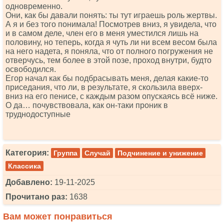
одновременно.
Они, как бы давали понять: ты тут играешь роль жертвы.
А я и без того понимала! Посмотрев вниз, я увидела, что
и в самом деле, член его в меня уместился лишь на
половину, но теперь, когда я чуть ли ни всем весом была
на него надета, я поняла, что от полного погружения не
отверчусь, тем более в этой позе, проход внутри, будто
освободился.
Егор начал как бы подбрасывать меня, делая какие-то
приседания, что ли, в результате, я скользила вверх-
вниз на его пенисе, с каждым разом опускаясь всё ниже.
О да… почувствовала, как он-таки проник в
труднодоступные
Категория:
Группа
Случай
Подчинение и унижение
Классика
Добавлено:
19-11-2025
Прочитано раз:
1638
Вам может понравиться