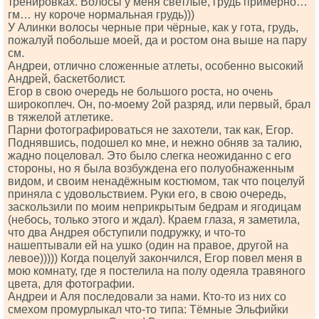
тренировках. Волосы у меня светлые, грудь примерно…
гм… ну короче нормальная грудь)))
У Алинки волосы черные при чёрные, как у гота, грудь,
пожалуй побольше моей, да и ростом она выше на пару
см.
Андреи, отлично сложенные атлеты, особенно высокий
Андрей, баскетболист.
Егор в свою очередь не большого роста, но очень
широкоплеч. Он, по-моему 2ой разряд, или первый, брал
в тяжелой атлетике.
Парни фотографироваться не захотели, так как, Егор.
Поднявшись, подошел ко мне, и нежно обняв за талию,
жадно поцеловал. Это было слегка неожиданно с его
стороны, но я была возбуждена его полуобнаженным
видом, и своим ненадёжным костюмом, так что поцелуй
приняла с удовольствием. Руки его, в свою очередь,
заскользили по моим неприкрытым бедрам и ягодицам
(небось, только этого и ждал). Краем глаза, я заметила,
что два Андрея обступили подружку, и что-то
нашептывали ей на ушко (один на правое, другой на
левое))))) Когда поцелуй закончился, Егор повел меня в
мою комнату, где я постелила на полу одеяла травяного
цвета, для фотографии.
Андреи и Аля последовали за нами. Кто-то из них со
смехом промурлыкал что-то типа: Тёмные Эльфийки