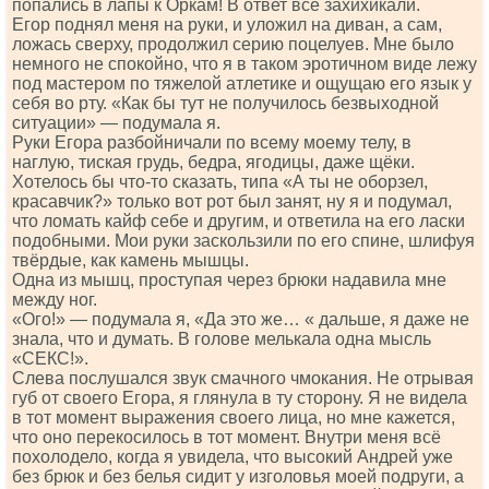
попались в лапы к Оркам! В ответ все захихикали.
Егор поднял меня на руки, и уложил на диван, а сам,
ложась сверху, продолжил серию поцелуев. Мне было
немного не спокойно, что я в таком эротичном виде лежу
под мастером по тяжелой атлетике и ощущаю его язык у
себя во рту. «Как бы тут не получилось безвыходной
ситуации» — подумала я.
Руки Егора разбойничали по всему моему телу, в
наглую, тиская грудь, бедра, ягодицы, даже щёки.
Хотелось бы что-то сказать, типа «А ты не оборзел,
красавчик?» только вот рот был занят, ну я и подумал,
что ломать кайф себе и другим, и ответила на его ласки
подобными. Мои руки заскользили по его спине, шлифуя
твёрдые, как камень мышцы.
Одна из мышц, проступая через брюки надавила мне
между ног.
«Ого!» — подумала я, «Да это же… « дальше, я даже не
знала, что и думать. В голове мелькала одна мысль
«СЕКС!».
Слева послушался звук смачного чмокания. Не отрывая
губ от своего Егора, я глянула в ту сторону. Я не видела
в тот момент выражения своего лица, но мне кажется,
что оно перекосилось в тот момент. Внутри меня всё
похолодело, когда я увидела, что высокий Андрей уже
без брюк и без белья сидит у изголовья моей подруги, а