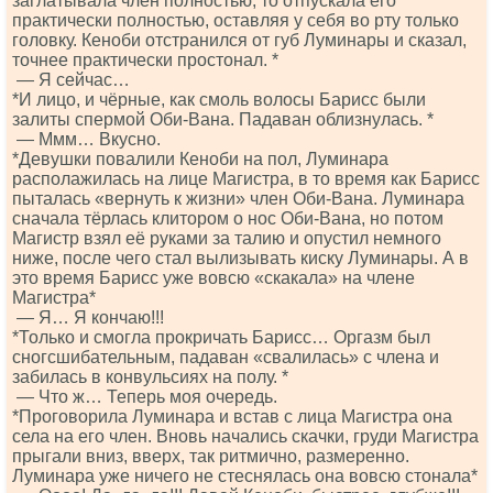
заглатывала член полностью, то отпускала его
практически полностью, оставляя у себя во рту только
головку. Кеноби отстранился от губ Луминары и сказал,
точнее практически простонал. *
— Я сейчас…
*И лицо, и чёрные, как смоль волосы Барисс были
залиты спермой Оби-Вана. Падаван облизнулась. *
— Ммм… Вкусно.
*Девушки повалили Кеноби на пол, Луминара
располажилась на лице Магистра, в то время как Барисс
пыталась «вернуть к жизни» член Оби-Вана. Луминара
сначала тёрлась клитором о нос Оби-Вана, но потом
Магистр взял её руками за талию и опустил немного
ниже, после чего стал вылизывать киску Луминары. А в
это время Барисс уже вовсю «скакала» на члене
Магистра*
— Я… Я кончаю!!!
*Только и смогла прокричать Барисс… Оргазм был
сногсшибательным, падаван «свалилась» с члена и
забилась в конвульсиях на полу. *
— Что ж… Теперь моя очередь.
*Проговорила Луминара и встав с лица Магистра она
села на его член. Вновь начались скачки, груди Магистра
прыгали вниз, вверх, так ритмично, размеренно.
Луминара уже ничего не стеснялась она вовсю стонала*