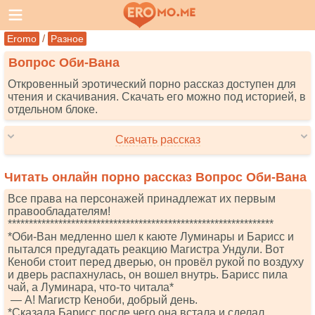
/
Eromo
Разное
Вопрос Оби-Вана
Откровенный эротический порно рассказ доступен для
чтения и скачивания. Скачать его можно под историей, в
отдельном блоке.
Скачать рассказ
Читать онлайн порно рассказ Вопрос Оби-Вана
Все права на персонажей принадлежат их первым
правообладателям!
***************************************************************
*Оби-Ван медленно шел к каюте Луминары и Барисс и
пытался предугадать реакцию Магистра Ундули. Вот
Кеноби стоит перед дверью, он провёл рукой по воздуху
и дверь распахнулась, он вошел внутрь. Барисс пила
чай, а Луминара, что-то читала*
— А! Магистр Кеноби, добрый день.
*Сказала Барисс после чего она встала и сделал