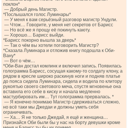
поклон*
— Добрый день Магистр.
*Послышался голос Луминары*
— У меня к вам серьёзный разговор магистр Ундули.
— Чтож… Говорите, у меня нет секретов от Барисс
— Но всё же я прощу её покинуть каюту.
— Хорошо… Барисс выйди.
*Барисс покорно вышла за дверь*
— Так о чём вы хотели поговорить Магистр?
*Сказала Луминара и отложив книгу подошла к Оби-
Вану*
— Вот о чём…
*Оби-Ван достал комлинк и включил запись. Появилась
голограмма Барисс, сосущая какому-то солдату клону, а
рядом в кресле широко раскинув ноги и подняв платье
до пояса сидела Луминара, сидела и водила по клитору
рукоятью своего светового меча, спустя мгновенье она
вставила его себе в киску и начала медленно
мастурбировать им… Тут голограмма прервалась. *
— Я конечно понимаю Магистр сдерживаться сложно,
но всё таки мы Джедаи и должны уметь себя
ограничивать.
— Ха… Я не только Джедай, я ещё и женщина…
Признайся Оби были бы у нас на борту девушки кроме
меня и Барисс ты бы их поимел.