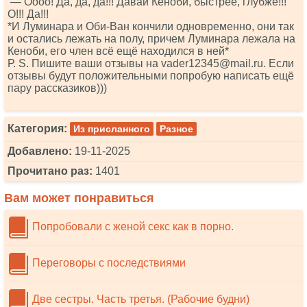
— Оооо! Да, да, да!!! Давай Кеноби, быстрее, глубже!!!
О!!! Да!!!
*И Луминара и Оби-Ван кончили одновременно, они так
и остались лежать на полу, причем Луминара лежала на
Кеноби, его член всё ещё находился в ней*
Р. S. Пишите ваши отзывы на vаdеr12345@mаil.ru. Если
отзывы будут положительными попробую написать ещё
пару рассказиков)))
Категория:
Из присланного
Разное
Добавлено:
19-11-2025
Прочитано раз:
1401
Вам может понравиться
Попробовали с женой секс как в порно.
Переговоры с последствиями
Две сестры. Часть третья. (Рабочие будни)