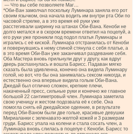
— Что вы себе позволяете Маг…
*Оби-Ван замолчал поскольку Луминара заняла его рот
своим язычком, она начала водить им внутри рта Оби по
часовой стрелке, а в это время её руки уже
расстегивали ширинку на штанах Оби-Вана. Кеноби не
долго метался и в скором времени ответил на поцелуй, а
его руки уже проникли под подол платья Луминары и
игрались с её киской. Луминара отстранилась от Кеноби
и повернувшись к нему спиной стянула с себя платье, а
в это время Оби-Ван уже заканчивал раздевание себя.
Оба Мастера вновь прильнули друг у другу, как вдруг
дверь распахнулась и вошла Барисс. Падаван мягко
сказать была удивленна, конечно она видела Луминару
голой, но вот, что бы она занималась сексом никогда, и
естественно она впервые видела голым Оби-Вана.
Джедай был отлично сложен, крепкие плечи,
накаченный пресс, сильные руки и конечно же главное
большой 22 сантиметровый член. Луминара заметила
свою ученицу и жестом подозвала её к себе. Она
помогла снять ей джедайское одеяние, в результате
перед Оби-Ваном были две голые, красивые девушки
Мириаланки с зеленавато-желтой кожей и 3 размерам
груди. Барисс упала на колени и стала сосать член, а
Луминара вновь слилась в поцелуе с Кеноби. Барисс то