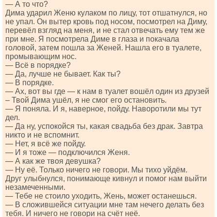
— А то что?
Дима ударил Женю кулаком по лицу, тот отшатнулся, но
не упал. Он вытер кровь под носом, посмотрел на Диму,
перевёл взгляд на меня, и не стал отвечать ему тем же
при мне. Я посмотрела Диме в глаза и покачала
головой, затем пошла за Женей. Нашла его в туалете,
промывающим нос.
— Всё в порядке?
— Да, лучше не бывает. Как ты?
— В порядке.
— Ах, вот вы где — к нам в туалет вошёл один из друзей
– Твой Дима ушёл, я не смог его остановить.
— Я поняла. И я, наверное, пойду. Наворотили мы тут
дел.
— Да ну, успокойся ты, какая свадьба без драк. Завтра
никто и не вспомнит.
— Нет, я всё же пойду.
— И я тоже — подключился Женя.
— А как же твоя девушка?
— Ну её. Только ничего не говори. Мы тихо уйдём.
Друг улыбнулся, понимающе кивнул и помог нам выйти
незамеченными.
— Тебе не стоило уходить, Жень, может останешься.
— В сложившейся ситуации мне там нечего делать без
тебя. И ничего не говори на счёт неё.