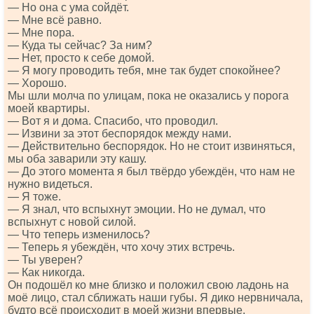
— Но она с ума сойдёт.
— Мне всё равно.
— Мне пора.
— Куда ты сейчас? За ним?
— Нет, просто к себе домой.
— Я могу проводить тебя, мне так будет спокойнее?
— Хорошо.
Мы шли молча по улицам, пока не оказались у порога
моей квартиры.
— Вот я и дома. Спасибо, что проводил.
— Извини за этот беспорядок между нами.
— Действительно беспорядок. Но не стоит извиняться,
мы оба заварили эту кашу.
— До этого момента я был твёрдо убеждён, что нам не
нужно видеться.
— Я тоже.
— Я знал, что вспыхнут эмоции. Но не думал, что
вспыхнут с новой силой.
— Что теперь изменилось?
— Теперь я убеждён, что хочу этих встречь.
— Ты уверен?
— Как никогда.
Он подошёл ко мне близко и положил свою ладонь на
моё лицо, стал сближать наши губы. Я дико нервничала,
будто всё происходит в моей жизни впервые.