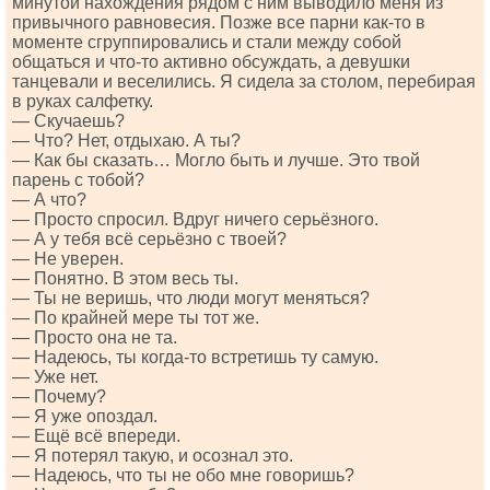
минутой нахождения рядом с ним выводило меня из
привычного равновесия. Позже все парни как-то в
моменте сгруппировались и стали между собой
общаться и что-то активно обсуждать, а девушки
танцевали и веселились. Я сидела за столом, перебирая
в руках салфетку.
— Скучаешь?
— Что? Нет, отдыхаю. А ты?
— Как бы сказать… Могло быть и лучше. Это твой
парень с тобой?
— А что?
— Просто спросил. Вдруг ничего серьёзного.
— А у тебя всё серьёзно с твоей?
— Не уверен.
— Понятно. В этом весь ты.
— Ты не веришь, что люди могут меняться?
— По крайней мере ты тот же.
— Просто она не та.
— Надеюсь, ты когда-то встретишь ту самую.
— Уже нет.
— Почему?
— Я уже опоздал.
— Ещё всё впереди.
— Я потерял такую, и осознал это.
— Надеюсь, что ты не обо мне говоришь?