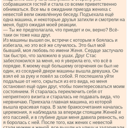
собравшихся гостей и стала со всеми приветственно
обниматься. Все мы в ожидании приезда жениха с
невестой вели оживлённую беседу. Подъехала ещё
одна машина, и некоторые друзья затихли и смотрели на
меня, будто ожидая моей реакции.
— Ты же предполагала, что приедет и он, верно? Всё-
таки он тоже наш друг.
Из машины вышел он, встречи с которым я боялась и
избегала, но это всё же случилось. Это был мой
бывший, моя любовь по имени Женя. Сердце застучало
так быстро, что заложило в ушах. Друг Стас
забеспокоился за меня, но я уверила его, что всё в
порядке. К моему ещё большему огорчения он был не
один, из соседней двери машины вышла девушка. Он
взял её за руку и повёл за собой. Я поспешила уйти
подальше от него, скрыться из его вида, но меня
остановил ещё один друг, чтобы поинтересоваться моим
состоянием. Я старалась переключить себя от
неприятного визита и старалась не подавать вида, что
нервничаю. Приехала главная машина, из которой
вышла красивая пара. В зале бракосочетания началась
церемония, я наблюдала за впереди стоящим Женей и
его пассией, и в глубине души меня давила ревность, но
я боролась с ней. После того, как жених с невестой
стали мужем и женой, все вышли на улицу и задаривали