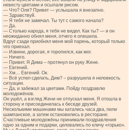
невесту цветами и осыпали рисом.
— Что? Оля? Привет — услышала я внезапно.
— Здравствуй.
— Я тебя не замечал. Ты тут с самого начала?
— Да.
— Столько народа, я тебя не видел. Как ты? — и он
неожиданно обнял меня, отчего я опешила.
Вдруг сзади приобнял меня мой парень, который только
что приехал.
— Извини, дорогая, я торопился, как мог.
— Ничего.
— Привет. Я Дима – протянул он руку Жене.
— Евгений.
— Хм… Евгений. Ок.
— Всё успел сделать, Дим? – разрушила я неловкость
ситуации.
— Да, и забежал за цветами. Пойду поздравлю
молодожёнов.
Он ушёл, а взгляд Жени не отпускал меня. Я отошла в
сторону и присоединилась к беседе друзей.
Несколькими машинами мы катались часа два, пили
шампанское, а затем остановились в ресторане.
Счастливые молодожёны принимали поздравления
одно за одним и подарки, целовались по кличу «горько».