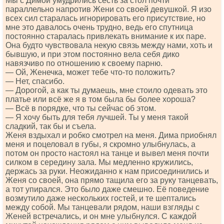
Мы с Димой умудрились сесть за стол почти
параллельно напротив Жени со своей девушкой. Я изо
всех сил старалась игнорировать его присутствие, но
мне это давалось очень трудно, ведь его спутница
постоянно старалась привлекать внимание к их паре.
Она будто чувствовала некую связь между нами, хоть и
бывшую, и при этом постоянно вела себя дико
навязчиво по отношению к своему парню.
— Ой, Женечка, может тебе что-то положить?
— Нет, спасибо.
— Дорогой, а как ты думаешь, мне стоило одевать это
платье или всё же я в том была бы более хороша?
— Всё в порядке, что ты сейчас об этом.
— Я хочу быть для тебя лучшей. Ты у меня такой
сладкий, так бы и съела.
Женя вздыхал и робко смотрел на меня. Дима приобнял
меня и поцеловал в губы, я скромно улыбнулась, а
потом он просто настоял на танце и вывел меня почти
силком в середину зала. Мы медленно кружились,
держась за руки. Неожиданно к нам присоединились и
Женя со своей, она прямо тащила его за руку танцевать,
а тот упирался. Это было даже смешно. Её поведение
возмутило даже нескольких гостей, и те шептались
между собой. Мы танцевали рядом, наши взгляды с
Женей встречались, и он мне улыбнулся. С каждой