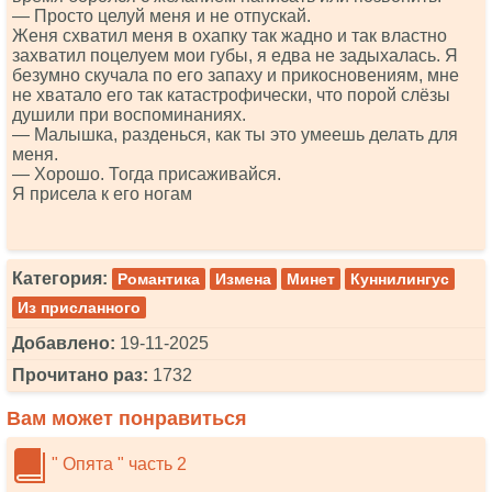
— Просто целуй меня и не отпускай.
Женя схватил меня в охапку так жадно и так властно
захватил поцелуем мои губы, я едва не задыхалась. Я
безумно скучала по его запаху и прикосновениям, мне
не хватало его так катастрофически, что порой слёзы
душили при воспоминаниях.
— Малышка, разденься, как ты это умеешь делать для
меня.
— Хорошо. Тогда присаживайся.
Я присела к его ногам
Категория:
Романтика
Измена
Минет
Куннилингус
Из присланного
Добавлено:
19-11-2025
Прочитано раз:
1732
Вам может понравиться
" Опята " часть 2