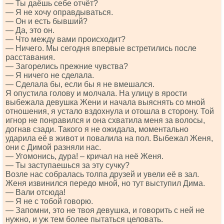
— Ты даёшь себе отчёт?
— Я не хочу оправдываться.
— Он и есть бывший?
— Да, это он.
— Что между вами происходит?
— Ничего. Мы сегодня впервые встретились после
расставания.
— Загорелись прежние чувства?
— Я ничего не сделала.
— Сделала бы, если бы я не вмешался.
Я опустила голову и молчала. На улицу в ярости
выбежала девушка Жени и начала выяснять со мной
отношения, я устало вздохнула и отошла в сторону. Той
игнор не понравился и она схватила меня за волосы,
догнав сзади. Такого я не ожидала, моментально
ударила её в живот и повалила на пол. Выбежал Женя,
они с Димой разняли нас.
— Угомонись, дура! – кричал на неё Женя.
— Ты заступаешься за эту сучку?
Возле нас собралась толпа друзей и увели её в зал.
Женя извинился передо мной, но тут выступил Дима.
— Вали отсюда!
— Я не с тобой говорю.
— Запомни, это не твоя девушка, и говорить с ней не
нужно, и уж тем более пытаться целовать.