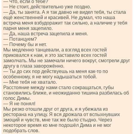
— Что, если о тебе?
— Не стоит, действительно уже поздно.
— Да, ты занята. А я так давно не видел тебя, ты стала
ещё женственней и красивей. Не думал, что наша
встреча меня взбудоражит так сильно, а наличие у тебя
парня меня зацепило.
— Да, наша встреча зацепила и меня.
— Потанцуем?
— Почему бы и нет.
Мы медленно танцевали, а взгляд всех гостей
приковался к нам, и это заставило всех гостей
замолчать. Мы не замечали ничего вокруг, смотрели друг
другу в глаза заворожённо.
— Ты до сих пор действуешь на меня как-то по
особенному, я не могу надышаться тобой.
— Мне тебя не хватало.
Расстояние между нами стало сокращаться, губы
становились ближе, и неожиданно тишина разбилась об
голос Димы.
— Я не понял!
Мы резко отошли друг от друга, и я убежала из
ресторана на улицу. Я вся дрожала от вспыхнувших
эмоций и чувств, мне так же было стыдно. Через
некоторое время ко мне подошёл Дима и не мог
подобрать слов.