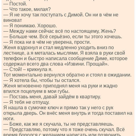
— Постой.
— Что такое, милая?
— Я не хочу так поступать с Димой. Он ни в чём не
виноват
— Я понимаю. Хорошо.
— Между нами сейчас всё по настоящему, Жень?
— Больше чем. Всё серьёзно, если ты этого хочешь.
— Я пока ни в чём не уверена, прости.
Женя вздохнул и стал медленно уходить вниз по
лестнице, а я металась мыслями. Я взяла в руки свой
телефон и быстро написала сообщение Диме, которое
содержал всего два слова «Извини. Прощай».
— Стой! – крикнула я.
Тот моментально вернулся обратно и стоял в ожидании.
— Я хотела бы, чтобы ты остался.
Женя мгновенно приподнял меня на руки и жадно
впился поцелуем в мои губы.
— Поставь меня, давай зайдём в квартиру.
— Я тебя не отпущу.
Я нашла в сумочке ключ и прямо так у него с рук
открыла дверь. Он внёс меня внутрь и тогда поставил на
ноги.
— Боже, как же я скучала, ты не представляешь.
— Представляю, потому что я тоже очень скучал. Всё
время боролся с желанием написать или позвонить.