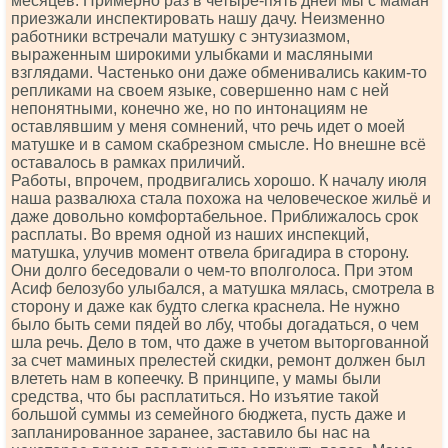
месяцев. Примерно раз в четыре-пять дней мы с маман
приезжали инспектировать нашу дачу. Неизменно
работники встречали матушку с энтузиазмом,
выраженным широкими улыбками и масляными
взглядами. Частенько они даже обменивались каким-то
репликами на своем языке, совершенно нам с ней
непонятными, конечно же, но по интонациям не
оставлявшим у меня сомнений, что речь идет о моей
матушке и в самом скабрезном смысле. Но внешне всё
оставалось в рамках приличий.
Работы, впрочем, продвигались хорошо. К началу июля
наша развалюха стала похожа на человеческое жильё и
даже довольно комфортабельное. Приближалось срок
расплаты. Во время одной из наших инспекций,
матушка, улучив момент отвела бригадира в сторону.
Они долго беседовали о чем-то вполголоса. При этом
Асиф белозубо улыбался, а матушка мялась, смотрела в
сторону и даже как будто слегка краснела. Не нужно
было быть семи пядей во лбу, чтобы догадаться, о чем
шла речь. Дело в том, что даже в учетом выторгованной
за счет маминых прелестей скидки, ремонт должен был
влететь нам в копеечку. В принципе, у мамы были
средства, что бы расплатиться. Но изъятие такой
большой суммы из семейного бюджета, пусть даже и
запланированное заранее, заставило бы нас на