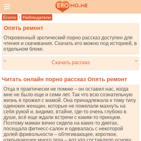
/
Eromo
Наблюдатели
Опять ремонт
Откровенный эротический порно рассказ доступен для
чтения и скачивания. Скачать его можно под историей, в
отдельном блоке.
Скачать рассказ
Читать онлайн порно рассказ Опять ремонт
Отца я практически не помню – он оставил нас, когда
мне не было еще и семи лет. Так что всю сознательную
жизнь я прожил с мамой. Она принадлежала к тому типу
одиноких женщин, которые не пожелали махнуть на
себя рукой и, видимо, втайне, где-то очень глубоко в
душе, всё еще ждали встречи с каким-то принцем.
Поэтому маман вечно сидела на каких-то диетах,
посещала фитнесс-салон и одевалась с некоторой
долей фривольности – обтягивающее, короткое,
открывающее много тела – вот что составляло основу