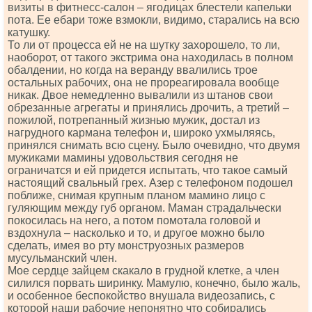
визиты в фитнесс-салон – ягодицах блестели капельки
пота. Ее ебари тоже взмокли, видимо, старались на всю
катушку.
То ли от процесса ей не на шутку захорошело, то ли,
наоборот, от такого экстрима она находилась в полном
обалдении, но когда на веранду ввалились трое
остальных рабочих, она не прореагировала вообще
никак. Двое немедленно вывалили из штанов свои
обрезанные агрегаты и принялись дрочить, а третий –
пожилой, потрепанный жизнью мужик, достал из
нагрудного кармана телефон и, широко ухмыляясь,
принялся снимать всю сцену. Было очевидно, что двумя
мужиками мамины удовольствия сегодня не
ограничатся и ей придется испытать, что такое самый
настоящий свальный грех. Азер с телефоном подошел
поближе, снимая крупным планом мамино лицо с
гуляющим между губ органом. Маман страдальчески
покосилась на него, а потом помотала головой и
вздохнула – насколько и то, и другое можно было
сделать, имея во рту монструозных размеров
мусульманский член.
Мое сердце зайцем скакало в грудной клетке, а член
силился порвать ширинку. Мамулю, конечно, было жаль,
и особенное беспокойство внушала видеозапись, с
которой наши рабочие непонятно что собирались