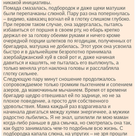
никакой инициативы.
Помада смазалась, подбородок и даже щеки матушки
были перепачканы слюной. Пару раз она поперхнулась
– видимо, кавказец вогнал ей в глотку слишком глубоко.
При первом таком случае, она задергалась, пытаясь
избавиться от поршня в своем рту, но ебарь крепко
держал ее за голову обеими руками и ничего кроме
очередной порции шлепков по ягодицам, полученных от
бригадира, матушка не добилась. Этот урок она усвоила
быстро и в дальнейшем безропотно принимала
азербайджанский хуй в свой рот и, даже начиная
давиться и кашлять, не пыталась его выплюнуть, а
только меняла угол наклона головы и расслабляла
глотку сильнее.
Следующую пару минут сношение продолжалось
сопровождаемое только громким пыхтением и сопением
азеров, да мамочкиным мычанием. Время от времени
бригадир щедро отвешивал ей по заднице, но не за
плохое поведение, а просто для собственного
удовольствия. Мама каждый раз вздрагивала и
начинала двигаться между хуями энергичнее, а мужики
радостно лыбились. Я не знал, шпилили ли мою маман
когда-либо раньше в два смычка, но смотрелась она так,
как будто занималась чем-то подобным всю жизнь. С
подбородка капала слюна, на упругих – не зря прошли