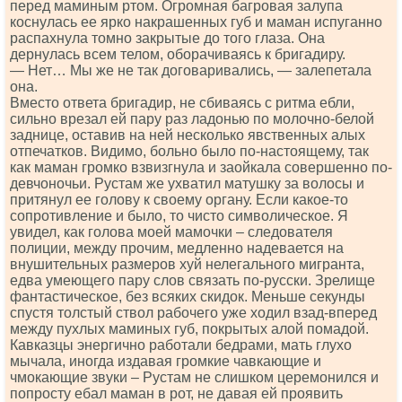
перед маминым ртом. Огромная багровая залупа
коснулась ее ярко накрашенных губ и маман испуганно
распахнула томно закрытые до того глаза. Она
дернулась всем телом, оборачиваясь к бригадиру.
— Нет… Мы же не так договаривались, — залепетала
она.
Вместо ответа бригадир, не сбиваясь с ритма ебли,
сильно врезал ей пару раз ладонью по молочно-белой
заднице, оставив на ней несколько явственных алых
отпечатков. Видимо, больно было по-настоящему, так
как маман громко взвизгнула и заойкала совершенно по-
девчоночьи. Рустам же ухватил матушку за волосы и
притянул ее голову к своему органу. Если какое-то
сопротивление и было, то чисто символическое. Я
увидел, как голова моей мамочки – следователя
полиции, между прочим, медленно надевается на
внушительных размеров хуй нелегального мигранта,
едва умеющего пару слов связать по-русски. Зрелище
фантастическое, без всяких скидок. Меньше секунды
спустя толстый ствол рабочего уже ходил взад-вперед
между пухлых маминых губ, покрытых алой помадой.
Кавказцы энергично работали бедрами, мать глухо
мычала, иногда издавая громкие чавкающие и
чмокающие звуки – Рустам не слишком церемонился и
попросту ебал маман в рот, не давая ей проявить