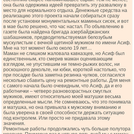
она была одержима идеей превратить эту развалюху в
место для нормального отдыха. Денежные средства на
реализацию этого проекта начали собираться сразу
после установки монументальных маминых сисек, и вот
в мае было решено, что час настал. По объявлению в
газете была найдена бригада азербайджанских
шабашников, предводительствуемая белозубым
мускулистым с вечной щетиной мужиком по имени Асиф.
Мне на тот момент было около 19 лет…
Маман не слишком жаловала кавказцев, но Асиф был
единственным, кто смерив маман оценивающим
взглядом, не упустившим ни темно-рыжих волос, ни
роскошного декольте, ни юбки, короткой настолько, что
при посадке была заметна резинка чулков, согласился
несколько сбавить цену на ремонтные работы. Для меня
с самого начала было очевидным, что Асиф, да и его
работнички – четверо разновозрастных смуглых
мужиков, имеют относительно моей матушки весьма
определенные мысли. Не сомневаюсь, что это понимала
и матушка, но она привыкла к мужскому вниманию и
была уверена в своей способности держать ситуацию
под контролем. Или просто не придавала этому
значения.
Ремонтные работы продолжались чуть больше полутора