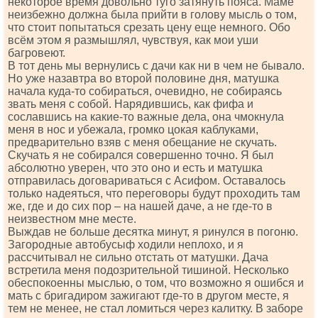
некоторое время довольно туго затянуть пояса. Маме
неизбежно должна была прийти в голову мысль о том,
что стоит попытаться срезать цену еще немного. Обо
всём этом я размышлял, чувствуя, как мои уши
багровеют.
В тот день мы вернулись с дачи как ни в чем не бывало.
Но уже назавтра во второй половине дня, матушка
начала куда-то собираться, очевидно, не собираясь
звать меня с собой. Нарядившись, как фифа и
сославшись на какие-то важные дела, она чмокнула
меня в нос и убежала, громко цокая каблуками,
предварительно взяв с меня обещание не скучать.
Скучать я не собирался совершенно точно. Я был
абсолютно уверен, что это оно и есть и матушка
отправилась договариваться с Асифом. Оставалось
только надеяться, что переговоры будут проходить там
же, где и до сих пор – на нашей даче, а не где-то в
неизвестном мне месте.
Выждав не больше десятка минут, я ринулся в погоню.
Загородные автобусыф ходили неплохо, и я
рассчитывал не сильно отстать от матушки. Дача
встретила меня подозрительной тишиной. Несколько
обеспокоенны мыслью, о том, что возможно я ошибся и
мать с бригадиром зажигают где-то в другом месте, я
тем не менее, не стал ломиться через калитку. В заборе