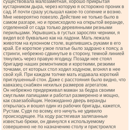
существовала малозаметная, хорошо прикрытая
кустарником дыра, через которую я осторожно проник в
сад. И почти сразу услышал какое-то сопение и возню.
Мне невероятно повезло. Действие не только было в
самом разгаре, но и происходило на открытой веранде,
отделенной от сада только деревянными резными
перильцами. Укрывшись в густых зарослях черники, я
видел всё буквально как на ладони. Мать лежала
животом на кухонном столе, вцепившись руками в его
край. Ее короткое узкое платье было задрано к поясу, а
стринги, небрежно сдвинутые в сторону, темной линией
тянулись через правую ягодицу. Позади нее стоял
бригадир наших ремонтников и короткими, резкими
точками, от которых стол ходил ходуном, вгонял в нее
свой хуй. При каждом толчке мать издавала короткий
приглушенный стон. Даже с расстояния было видно, что
кавказец снабжен нехилых размеров агрегатом.
Он небрежно придерживал маман за бедра своими
смуглыми лапищами и работал размеренно и мощно,
как сваезабойщик. Неожиданно дверь веранды
открылась и вошел один из рабочих бригады, кажется,
Рустам. Судя по всему, его ничуть не удивило
происходящее. На ходу растягивая заляпанные
известью брюки, он двинулся к используемому
совершенно не по назначению столу и пристроился