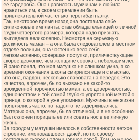
ее гардероба. Она нравилась мужчинам и любила
нравиться им, в своем стремлении быть
привлекательной частенько перегибая палку.
Так, некоторое время назад она поставила себе
силиконовые импланты, став обладательницей отличной
груди четвертого размера, которая надо признать,
выглядела великолепно. Несмотря на серьёзную
должность маман – а она была следователем в местном
отделе полиции, она частенько вела себя
легкомысленно, совершая поступки, приличествующие
скорее девчонке, чем женщине сорока с небольшим лет.
Я рано понял, что моя матушка не слишком умна, а ко
времени окончания школы смирился еще и с мыслью,
что она, пардон, несколько слабовата на передок. Это
качество, впрочем, было вызвано не какой-то
врожденной порочностью маман, а ее доверчивостью,
одиночеством и той самой глубоко упрятанной мечтой о
принце, о которой я уже упоминал. Мужчины в ее жизни
появлялись часто, но надолго не задерживались.
Матерью она, впрочем, была отличной, и я не особенно
был склонен порицать ее или совать нос в ее личную
жизнь.
За городом у матушки имелось в собственности ветхое
строение, именовавшееся дачей, но по своему
состоянию скорее напоминавшее сарай. Тем не менее,