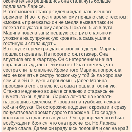
окончательно решившись она стала чуть больше
подливать Ларисе.
В этот момент стажер сидел и ждал назначенного
времени. И вот спустя время ему пришло смс с текстом :
«можешь приезжать» он не медля вызвал такси и
поехал по указанному адресу. Пока он был в пути
Марина повела запьяневшую сестру в спальню и
уложила на супружескую кровать, а сама ушла в
гостиную и стала ждать.
Вот спустя время раздался звонок в дверь. Марина
пошла открывать. На пороге стоял стажер. Она
впустила его в квартиру. Он с нетерпением начал
спрашивать удалось ей или нет. Она ответила, что
сестра спит в спальне. Кроме того Марина попросила
его не кончать в сестру поскольку у той была хорошая
семья и ей не нужны проблемы. Далее Марина
проводила его к спальне, а сама пошла в гостиную.
Стажер медленно вошёл в спальню и стараясь не
шуметь закрыл дверь. Лариса лежала на кровати
накрывшись одеялом. У кровати на тумбочке лежали
юбка и блузка. Он осторожно подошёл к кровати и сразу
почувствовал аромат дорого парфюма. Его сердце
колотилось отдаваясь в ушах. Он одновременно и был
возбужден и боялся, что она проснётся. Но Лариса
мирно спала. Далее он крадучись подошёл и сел на край