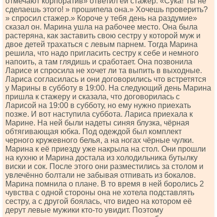
отмечают корпоратив» ответил ей стажер. «Сука! Ты не
сделаешь этого! » прошипела она.» Хочешь проверить?
» спросил стажер.» Короче у тебя день на раздумие»
сказал он. Марина ушла на рабочее место. Она была
растеряна, как заставить свою сестру у которой муж и
двое детей трахаться с левым парнем. Тогда Марина
решила, что надо пригласить сестру к себе и немного
напоить, а там глядишь и сработает. Она позвонила
Ларисе и спросила не хочет ли та выпить в выходные.
Лариса согласилась и они договорились что встретятся
у Марины в субботу в 19:00. На следующий день Марина
пришла к стажеру и сказала, что договорилась с
Ларисой на 19:00 в субботу, но ему нужно приехать
позже. И вот наступила суббота. Лариса приехала к
Марине. На ней были надеты синяя блузка, чёрная
обтягивающая юбка. Под одеждой был комплект
черного кружевного белья, а на ногах чёрные чулки.
Марина к её приезду уже накрыла на стол. Они прошли
на кухню и Марина достала из холодильника бутылку
виски и сок. После этого они разместились за столом и
увлечённо болтали не забывая отпивать из бокалов.
Марина помнила о плане. В то время в ней боролись 2
чувства с одной стороны она не хотела подставлять
сестру, а с другой боялась, что видео на котором её
дерут левые мужики кто-то увидит. Поэтому