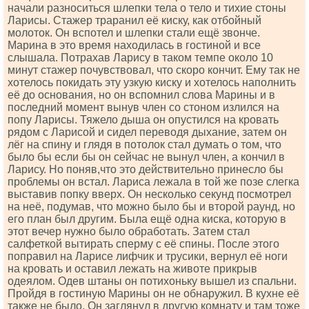
начали разноситься шлепки тела о тело и тихие стоны
Ларисы. Стажер траранил её киску, как отбойный
молоток. Он вспотел и шлепки стали ещё звонче.
Марина в это время находилась в гостиной и все
слышала. Потрахав Ларису в таком темпе около 10
минут стажер почувствовал, что скоро кончит. Ему так не
хотелось покидать эту узкую киску и хотелось наполнить
её до основания, но он вспомнил слова Марины и в
последний момент вынув член со стоном излился на
попу Ларисы. Тяжело дыша он опустился на кровать
рядом с Ларисой и сидел переводя дыхание, затем он
лёг на спину и глядя в потолок стал думать о том, что
было бы если бы он сейчас не вынул член, а кончил в
Ларису. Но поняв,что это действительно принесло бы
проблемы он встал. Лариса лежала в той же позе слегка
выставив попку вверх. Он несколько секунд посмотрел
на неё, подумав, что можно было бы и второй раунд, но
его план был другим. Была ещё одна киска, которую в
этот вечер нужно было обработать. Затем стал
салфеткой вытирать сперму с её спины. После этого
поправил на Ларисе лифчик и трусики, вернул её ноги
на кровать и оставил лежать на животе прикрыв
одеялом. Одев штаны он потихоньку вышел из спальни.
Пройдя в гостиную Марины он не обнаружил. В кухне её
также не было. Он заглянул в другую комнату и там тоже