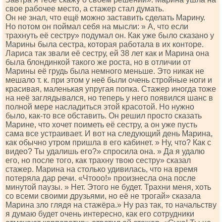
свое рабочее место, а стажер стал думать.
Он не знал, что ещё можно заставить сделать Марину.
Но потом он поймал себя на мысли: » А, что если
трахнуть её сестру» подумал он. Как уже было сказано у
Марины была сестра, которая работала в их конторе.
Лариса так звали её сестру, ей 38 лет как и Марина она
была блондинкой такого же роста, но в отличии от
Марины её грудь была немного меньше. Это никак не
мешало т. к. при этом у неё были очень стройные ноги и
красивая, маленькая упругая попка. Стажер иногда тоже
на неё заглядывался, но теперь у него появился шанс в
полной мере насладиться этой красотой. Но нужно
было, как-то все обставить. Он решил просто сказать
Марине, что хочет поиметь её сестру, а он уже пусть
сама все устраивает. И вот на следующий день Марина,
как обычно утром пришла в его кабинет. » Ну, что? Как с
видео? Ты удалишь его?» спросила она. » Да я удалю
его, но после того, как трахну твою сестру» сказал
стажер. Марина на столько удивилась, что на время
потеряла дар речи. «Чтооо!» произнесла она после
минутой паузы. » Нет. Этого не будет. Трахни меня, хоть
со всеми своими друзьями, но её не трогай» сказала
Марина зло глядя на стажёра.» Ну раз так, то начальству
я думаю будет очень интересно, как его сотрудники