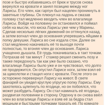
позе и быстро избавившись от брюк и трусов снова
вереулся на кровати и занял позицию между ног
Ларисы. Его член, как гарпун был нацелен проникнуть в
заветные глубины. Он плюнул на ладонь и смазав
головку стал медленно вводить член во влагалище
Ларисы. Войдя на половину он остановился и поймал
себя на мысли, что киска Ларисы уже чем у Марины.
Сделав несколько лёгких движений он оттянулся назад,
а затем вогнал член до основания уперевшись яйцами в
попку девушки. Лариса во сне издала стон. Далее он
стал медленно накачивать её то выходя почти
полностью, то вгоняя член до основания. Лариса
учащенно дышала. Её грудь покачивалась в такт точкам.
Потрахав её так минут 7 стажер решил сменить позу и
также передохнуть так как уже было сказано, что
влагалище Ларисы было уже и он чувствовал, что долго
не продержится. Он опустил Ларисе ноги, затем взял её
за щиколотки и стащил ноги с кровати. После этого он
осторожно перевернул Ларису на живот. В свете
фанарей он увидел круглую упругую попку Ларисы. Ему
захотелось щлепнуть по ягодице, но он побоялся, что
может разбудить Ларису. Он стал наминать её ягодицы,
раздвигая половинки в сторону. Отдохну в он снова ввёл
член во влагалище Ларисы и взяв её за бедра стал
мощным и быстрыми толчками трахать её. По комнате