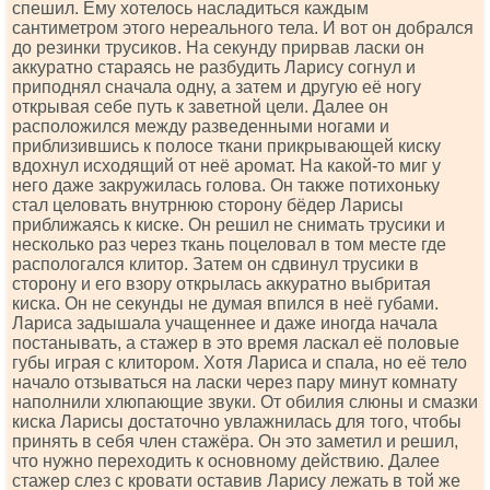
спешил. Ему хотелось насладиться каждым
сантиметром этого нереального тела. И вот он добрался
до резинки трусиков. На секунду прирвав ласки он
аккуратно стараясь не разбудить Ларису согнул и
приподнял сначала одну, а затем и другую её ногу
открывая себе путь к заветной цели. Далее он
расположился между разведенными ногами и
приблизившись к полосе ткани прикрывающей киску
вдохнул исходящий от неё аромат. На какой-то миг у
него даже закружилась голова. Он также потихоньку
стал целовать внутрнюю сторону бёдер Ларисы
приближаясь к киске. Он решил не снимать трусики и
несколько раз через ткань поцеловал в том месте где
распологался клитор. Затем он сдвинул трусики в
сторону и его взору открылась аккуратно выбритая
киска. Он не секунды не думая впился в неё губами.
Лариса задышала учащеннее и даже иногда начала
постанывать, а стажер в это время ласкал её половые
губы играя с клитором. Хотя Лариса и спала, но её тело
начало отзываться на ласки через пару минут комнату
наполнили хлюпающие звуки. От обилия слюны и смазки
киска Ларисы достаточно увлажнилась для того, чтобы
принять в себя член стажёра. Он это заметил и решил,
что нужно переходить к основному действию. Далее
стажер слез с кровати оставив Ларису лежать в той же