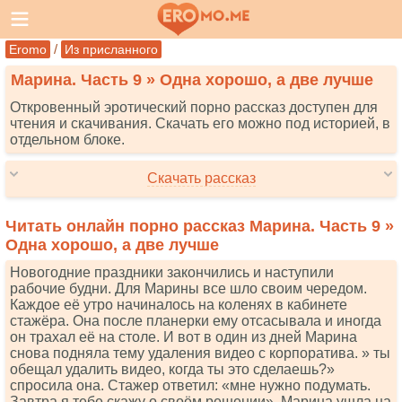
/
Eromo
Из присланного
Марина. Часть 9 » Одна хорошо, а две лучше
Откровенный эротический порно рассказ доступен для
чтения и скачивания. Скачать его можно под историей, в
отдельном блоке.
Скачать рассказ
Читать онлайн порно рассказ Марина. Часть 9 »
Одна хорошо, а две лучше
Новогодние праздники закончились и наступили
рабочие будни. Для Марины все шло своим чередом.
Каждое её утро начиналось на коленях в кабинете
стажёра. Она после планерки ему отсасывала и иногда
он трахал её на столе. И вот в один из дней Марина
снова подняла тему удаления видео с корпоратива. » ты
обещал удалить видео, когда ты это сделаешь?»
спросила она. Стажер ответил: «мне нужно подумать.
Завтра я тебе скажу о своём решении». Марина ушла на