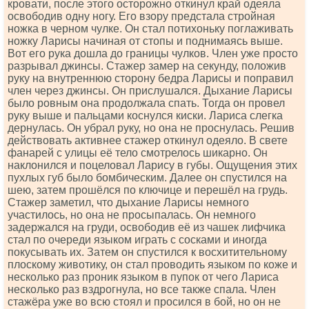
кровати, после этого осторожно откинул край одеяла
освободив одну ногу. Его взору предстала стройная
ножка в черном чулке. Он стал потихоньку поглаживать
ножку Ларисы начиная от стопы и поднимаясь выше.
Вот его рука дошла до границы чулков. Член уже просто
разрывал джинсы. Стажер замер на секунду, положив
руку на внутреннюю сторону бедра Ларисы и поправил
член через джинсы. Он прислушался. Дыхание Ларисы
было ровным она продолжала спать. Тогда он провел
руку выше и пальцами коснулся киски. Лариса слегка
дернулась. Он убрал руку, но она не проснулась. Решив
действовать активнее стажер откинул одеяло. В свете
фанарей с улицы её тело смотрелось шикарно. Он
наклонился и поцеловал Ларису в губы. Ощущения этих
пухлых губ было бомбическим. Далее он спустился на
шею, затем прошёлся по ключице и перешёл на грудь.
Стажер заметил, что дыхание Ларисы немного
участилось, но она не просыпалась. Он немного
задержался на груди, освободив её из чашек лифчика
стал по очереди языком играть с сосками и иногда
покусывать их. Затем он спустился к восхитительному
плоскому животику, он стал проводить языком по коже и
несколько раз проник языком в пупок от чего Лариса
несколько раз вздрогнула, но все также спала. Член
стажёра уже во всю стоял и просился в бой, но он не