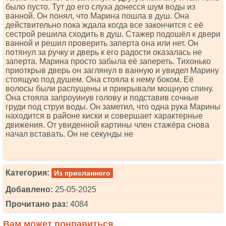
было пусто. Тут до его слуха донесся шум воды из
ванной. Он понял, что Марина пошла в душ. Она
действительно пока ждала когда все закончится с её
сестрой решила сходить в душ. Стажер подошёл к двери
ванной и решил проверить заперта она или нет. Он
потянул за ручку и дверь к его радости оказалась не
заперта. Марина просто забыла её запереть. Тихонько
приоткрыв дверь он заглянул в ванную и увидел Марину
стоящую под душем. Она стояла к нему боком. Её
волосы были распущены и прикрывали мощную спину.
Она стояла запроуинув голову и подставив сочные
груди под струи воды. Он заметил, что одна рука Марины
находится в районе киски и совершает характерные
движения. От увиденной картины член стажёра снова
начал вставать. Он не секунды не
Категория:
Из присланного
Добавлено:
25-05-2025
Прочитано раз:
4084
Вам может понравиться