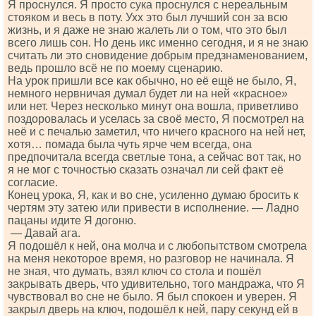
Я проснулся. Я просто сука проснулся с нереальным
стояком и весь в поту. Ухх это был лучший сон за всю
жизнь, и я даже не знаю жалеть ли о том, что это был
всего лишь сон. Но день икс именно сегодня, и я не знаю
считать ли это сновидение добрым предзнаменованием,
ведь прошло всё не по моему сценарию.
На урок пришли все как обычно, но её ещё не было, Я,
немного нервничая думал будет ли на ней «красное»
или нет. Через несколько минут она вошла, приветливо
поздоровалась и уселась за своё место, Я посмотрел на
неё и с печалью заметил, что ничего красного на ней нет,
хотя… помада была чуть ярче чем всегда, она
предпочитала всегда светлые тона, а сейчас вот так, но
я не мог с точностью сказать означал ли сей факт её
согласие.
Конец урока, Я, как и во сне, усиленно думаю бросить к
чертям эту затею или привести в исполнение. — Ладно
пацаны идите Я догоню.
— Давай ага.
Я подошёл к ней, она молча и с любопытством смотрела
на меня некоторое время, но разговор не начинала. Я
не зная, что думать, взял ключ со стола и пошёл
закрывать дверь, что удивительно, того мандража, что Я
чувствовал во сне не было. Я был спокоен и уверен. Я
закрыл дверь на ключ, подошёл к ней, пару секунд ей в