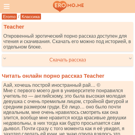
/
Eromo
Классика
Teacher
Откровенный эротический порно рассказ доступен для
чтения и скачивания. Скачать его можно под историей, в
отдельном блоке.
Скачать рассказ
Читать онлайн порно рассказ Teacher
Аай, хочешь построй иностранный рай… ©
Мне с первого моего дня в университете понравился
yчитель по — английскому, это была высокая молодая
девушка с очень премилым лицом, стройной фигурой и
средним размером груди. Её лицо… оно было почти
идеальным, мне очень нравилось смотреть как она
злится, вообще мне нравится когда красивые девушки
недовольны, в них тогда как будто просыпается сам
дьявол. Почти сразу с того момента как я её увидел, я
захотел сделать ей куни, не знаю откуда взялось это