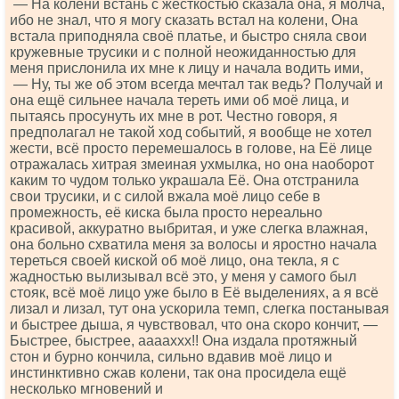
— На колени встань с жёсткостью сказала она, я молча,
ибо не знал, что я могу сказать встал на колени, Она
встала приподняла своё платье, и быстро сняла свои
кружевные трусики и с полной неожиданностью для
меня прислонила их мне к лицу и начала водить ими,
— Ну, ты же об этом всегда мечтал так ведь? Получай и
она ещё сильнее начала тереть ими об моё лица, и
пытаясь просунуть их мне в рот. Честно говоря, я
предполагал не такой ход событий, я вообще не хотел
жести, всё просто перемешалось в голове, на Её лице
отражалась хитрая змеиная ухмылка, но она наоборот
каким то чудом только украшала Её. Она отстранила
свои трусики, и с силой вжала моё лицо себе в
промежность, её киска была просто нереально
красивой, аккуратно выбритая, и уже слегка влажная,
она больно схватила меня за волосы и яростно начала
тереться своей киской об моё лицо, она текла, я с
жадностью вылизывал всё это, у меня у самого был
стояк, всё моё лицо уже было в Её выделениях, а я всё
лизал и лизал, тут она ускорила темп, слегка постанывая
и быстрее дыша, я чувствовал, что она скоро кончит, —
Быстрее, быстрее, ааааххх!! Она издала протяжный
стон и бурно кончила, сильно вдавив моё лицо и
инстинктивно сжав колени, так она просидела ещё
несколько мгновений и