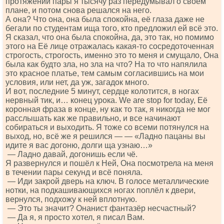
протяжении пары я тысячу раз передумывал о своём
плане, и потом снова решался на него.
А она? Что она, она была спокойна, её глаза даже не
бегали по студентам ища того, кто предложил ей всё это.
Я сказал, что она была спокойна, да, это так, но помимо
этого на Её лице отражалась какая-то сосредоточенная
строгость, строгость, именно это то меня и смущало, Она
была как будто зла, но зла на что? На то что напялила
это красное платье, тем самым согласившись на мои
условия, или нет, да уж, загадок много.
И вот, последние 5 минут, сердце колотится, в ногах
нервный тик, и… конец урока. Wе аrе stор fоr tоdаy, Её
коронная фраза в конце, ну как то так, я никогда не мог
расслышать как же правильно, и все начинают
собираться и выходить. Я тоже со всеми потянулся на
выход, но, всё же я решился — — «Ладно пацаны вы
идите я вас догоню, долги ща узнаю…»
— Ладно давай, догонишь если чё.
Я развернулся и пошёл к Ней, Она посмотрела на меня
в течении пары секунд и всё поняла.
— Иди закрой дверь на ключ. В голосе металлические
нотки, на подкашивающихся ногах поплёл к двери,
вернулся, подхожу к ней вплотную.
— Это ты значит? Онанист фантазёр несчастный?
— Да я, я просто хотел, я писал Вам.