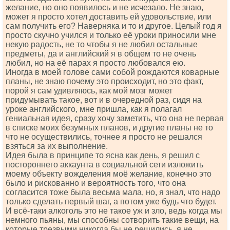
желание, но оно появилось и не исчезало. Не знаю,
может я просто хотел доставить ей удовольствие, или
сам получить его? Наверняка и то и другое. Целый год я
просто скучно учился и только её уроки приносили мне
некую радость, не то чтобы я не любил остальные
предметы, да и английский я в общем то не очень
любил, но на её парах я просто любовался ею.
Иногда в моей голове сами собой рождаются коварные
планы, не знаю почему это происходит, но это факт,
порой я сам удивляюсь, как мой мозг может
придумывать такое, вот и в очередной раз, сидя на
уроке английского, мне пришла, как я полагал
гениальная идея, сразу хочу заметить, что она не первая
в списке моих безумных планов, и другие планы не то
что не осуществились, точнее я просто не решался
взяться за их выполнение.
Идея была в принципе то ясна как день, я решил с
постороннего аккаунта в социальной сети изложить
моему объекту вожделения моё желание, конечно это
было и рискованно и вероятность того, что она
согласится тоже была весьма мала, но, я знал, что надо
только сделать первый шаг, а потом уже будь что будет.
И всё-таки алкоголь это не такое уж и зло, ведь когда мы
немного пьяны, мы способны сотворить такие вещи, на
которые трезвыми никогда бы не решились, я не