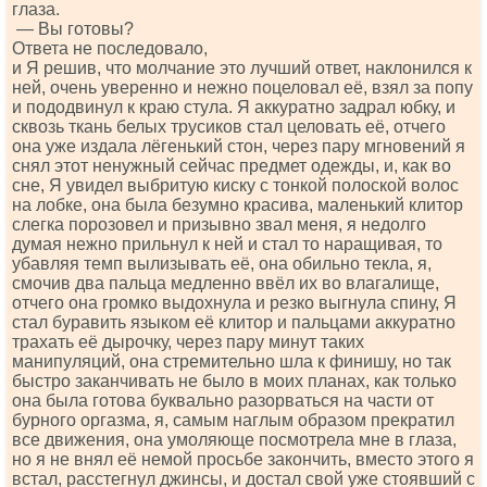
глаза.
— Вы готовы?
Ответа не последовало,
и Я решив, что молчание это лучший ответ, наклонился к
ней, очень уверенно и нежно поцеловал её, взял за попу
и пододвинул к краю стула. Я аккуратно задрал юбку, и
сквозь ткань белых трусиков стал целовать её, отчего
она уже издала лёгенький стон, через пару мгновений я
снял этот ненужный сейчас предмет одежды, и, как во
сне, Я увидел выбритую киску с тонкой полоской волос
на лобке, она была безумно красива, маленький клитор
слегка порозовел и призывно звал меня, я недолго
думая нежно прильнул к ней и стал то наращивая, то
убавляя темп вылизывать её, она обильно текла, я,
смочив два пальца медленно ввёл их во влагалище,
отчего она громко выдохнула и резко выгнула спину, Я
стал буравить языком её клитор и пальцами аккуратно
трахать её дырочку, через пару минут таких
манипуляций, она стремительно шла к финишу, но так
быстро заканчивать не было в моих планах, как только
она была готова буквально разорваться на части от
бурного оргазма, я, самым наглым образом прекратил
все движения, она умоляюще посмотрела мне в глаза,
но я не внял её немой просьбе закончить, вместо этого я
встал, расстегнул джинсы, и достал свой уже стоявший с