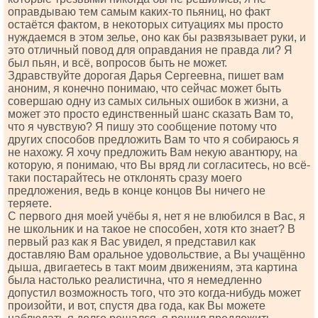
оправдываю тем самым каких-то пьяниц, но факт
остаётся фактом, в некоторых ситуациях мы просто
нуждаемся в этом зелье, оно как бы развязывает руки, и
это отличный повод для оправдания не правда ли? Я
был пьян, и всё, вопросов быть не может.
Здравствуйте дорогая Дарья Сергеевна, пишет вам
аноним, я конечно понимаю, что сейчас может быть
совершаю одну из самых сильных ошибок в жизни, а
может это просто единственный шанс сказать Вам то,
что я чувствую? Я пишу это сообщение потому что
других способов предложить Вам то что я собираюсь я
не нахожу. Я хочу предложить Вам некую авантюру, на
которую, я понимаю, что Вы вряд ли согласитесь, но всё-
таки постарайтесь не отклонять сразу моего
предложения, ведь в конце концов Вы ничего не
теряете.
С первого дня моей учёбы я, нет я не влюбился в Вас, я
не школьник и на такое не способен, хотя кто знает? В
первый раз как я Вас увидел, я представил как
доставляю Вам оральное удовольствие, а Вы учащённо
дыша, двигаетесь в такт моим движениям, эта картина
была настолько реалистична, что я немедленно
допустил возможность того, что это когда-нибудь может
произойти, и вот, спустя два года, как Вы можете