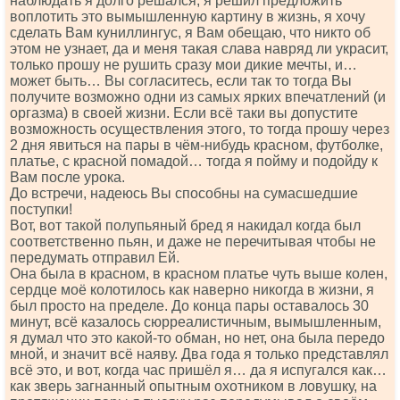
наблюдать я долго решался, я решил предложить
воплотить это вымышленную картину в жизнь, я хочу
сделать Вам куниллингус, я Вам обещаю, что никто об
этом не узнает, да и меня такая слава навряд ли украсит,
только прошу не рушить сразу мои дикие мечты, и…
может быть… Вы согласитесь, если так то тогда Вы
получите возможно одни из самых ярких впечатлений (и
оргазма) в своей жизни. Если всё таки вы допустите
возможность осуществления этого, то тогда прошу через
2 дня явиться на пары в чём-нибудь красном, футболке,
платье, с красной помадой… тогда я пойму и подойду к
Вам после урока.
До встречи, надеюсь Вы способны на сумасшедшие
поступки!
Вот, вот такой полупьяный бред я накидал когда был
соответственно пьян, и даже не перечитывая чтобы не
передумать отправил Ей.
Она была в красном, в красном платье чуть выше колен,
сердце моё колотилось как наверно никогда в жизни, я
был просто на пределе. До конца пары оставалось 30
минут, всё казалось сюрреалистичным, вымышленным,
я думал что это какой-то обман, но нет, она была передо
мной, и значит всё наяву. Два года я только представлял
всё это, и вот, когда час пришёл я… да я испугался как…
как зверь загнанный опытным охотником в ловушку, на