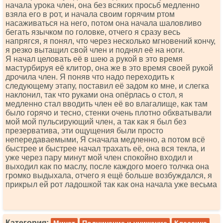
начала урока член, она без всяких просьб медленно
взяла его в рот, и начала своим горячим ртом
насаживаться на него, потом она начала шаловливо
бегать язычком по головке, отчего я сразу весь
напрягся, я понял, что через несколько мгновений кончу,
я резко вытащил свой член и поднял её на ноги.
Я начал целовать её в шею а рукой в это время
мастурбируя её клитор, она же в это время своей рукой
дрочила член. Я поняв что надо переходить к
следующему этапу, поставил её задом ко мне, и слегка
наклонил, так что руками она опёрлась о стол, я
медленно стал вводить член её во влагалище, как там
было горячо и тесно, стенки очень плотно обхватывали
мой мой пульсирующий член, а так как я был без
презерватива, эти ощущения были просто
непередаваемыми, Я сначала медленно, а потом всё
быстрее и быстрее начал трахать её, она вся текла, и
уже через пару минут мой член спокойно входил и
выходил как по маслу, после каждого моего толчка она
громко выдыхала, отчего я ещё больше возбуждался, я
прикрыл ей рот ладошкой так как она начала уже весьма
Категория: