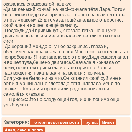
оказалась сладковатой на вкус.
-Да,миленький,кончай на нас!-кричала тётя Лара.Потом
она ,виляя бедрами, принесла с ванны вазелин и стала
в позу «раком».Дядя смазал ещё анальное отверстие,
свой член и вошёл в ещё задницу.
-Подожди,дай привыкнуть,-сказала тётка.Но он уже
двигался во всю,а я масировала ей на клитор и мяла
сиси.
-Да,хороший мой,да-а,-у неё закрылись глаза и,
обессиленная,она упала на пол.Мне тоже захотелось так
попробовать. Я наставила свою попку.Дядя смазал анал
и вошел туда,бешено двигаясь.Сначала я кричала от
боли, но потом привыкла и стало приятно.Волны
наслаждения накатывали на меня,и я кончила.
Сил уже не было ни на что.Он вставил свой хуй мне в
рот и я машинально глотала,а тётя шлепала меня по
попке…. Когда мы провожали родственников на
самолёт,я сказала:
— Приезжайте на следующий год,-и они понимающе
улыбнулись.
Категория:
Потеря девственности
Группа
Минет
Анал, секс в попку