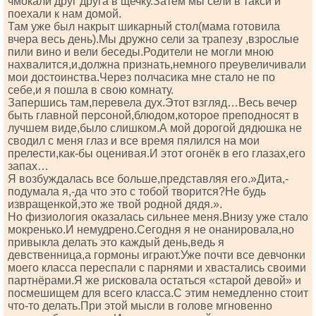
чмокали друг друга в щечку.Затем мы сели в такси и
поехали к нам домой.
Там уже был накрыт шикарный стол(мама готовила
вчера весь день).Мы дружно сели за трапезу ,взрослые
пили вино и вели беседы.Родители не могли мною
нахвалится,и,должна признать,немного преувеличивали
мои достоинства.Через полчасика мне стало не по
себе,и я пошла в свою комнату.
Запершись там,перевела дух.Этот взгляд…Весь вечер
быть главной персоной,блюдом,которое преподносят в
лучшем виде,было слишком.А мой дорогой дядюшка не
сводил с меня глаз и все время пялился на мои
прелести,как-бы оценивая.И этот огонёк в его глазах,его
запах…
Я возбуждалась все больше,представляя его.»Дита,-
подумала я,-да что это с тобой творится?Не будь
извращенкой,это же твой родной дядя.».
Но физиология оказалась сильнее меня.Внизу уже стало
мокренько.И немудрено.Сегодня я не онанировала,но
привыкла делать это каждый день,ведь я
девственница,а гормоны играют.Уже почти все девчонки
моего класса переспали с парнями и хвастались своими
партнёрами.Я же рисковала остаться «старой девой» и
посмешищем для всего класса.С этим немедленно стоит
что-то делать.При этой мысли в голове мгновенно