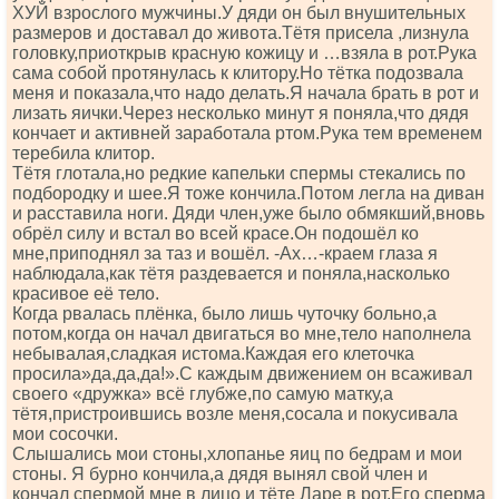
ХУЙ взрослого мужчины.У дяди он был внушительных
размеров и доставал до живота.Тётя присела ,лизнула
головку,приоткрыв красную кожицу и …взяла в рот.Рука
сама собой протянулась к клитору.Но тётка подозвала
меня и показала,что надо делать.Я начала брать в рот и
лизать яички.Через несколько минут я поняла,что дядя
кончает и активней заработала ртом.Рука тем временем
теребила клитор.
Тётя глотала,но редкие капельки спермы стекались по
подбородку и шее.Я тоже кончила.Потом легла на диван
и расставила ноги. Дяди член,уже было обмякший,вновь
обрёл силу и встал во всей красе.Он подошёл ко
мне,приподнял за таз и вошёл. -Ах…-краем глаза я
наблюдала,как тётя раздевается и поняла,насколько
красивое её тело.
Когда рвалась плёнка, было лишь чуточку больно,а
потом,когда он начал двигаться во мне,тело наполнела
небывалая,сладкая истома.Каждая его клеточка
просила»да,да,да!».С каждым движением он всаживал
своего «дружка» всё глубже,по самую матку,а
тётя,пристроившись возле меня,сосала и покусивала
мои сосочки.
Слышались мои стоны,хлопанье яиц по бедрам и мои
стоны. Я бурно кончила,а дядя вынял свой член и
кончал спермой мне в лицо и тёте Ларе в рот.Его сперма