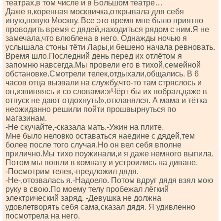
театрах,в том числе и в Большом театре…
Даже я,коренная москвичка,открывала для себя
иную,новую Москву. Все это время мне было приятно
проводить время с дядей,находиться рядом с ним.Я не
замечала,что влюблена в него. Однажды ночью я
услышала стоны тёти Лары,и бешено начала ревновать.
Время шло.Последний день перед их отлётом я
запомню навсегда.Мы провели его в тихой,семейной
обстановке.Смотрели телек,отдыхали,общались. В 6
часов отца вызвали на службу,что-то там стряслось и
он,извиняясь и со словами:»Чёрт бы их побрал,даже в
отпуск не дают отдохнуть!»,откланялся. А мама и тётка
неожиданно решили пойти прошвырнуться по
магазинам.
-Не скучайте,-сказала мать.-Ужин на плите.
Мне было неловко оставаться наедине с дядей,тем
более после того случая.Но он вел себя вполне
прилично.Мы тихо поужинали,и я даже немного выпила.
Потом мы пошли в комнату и устроились на диване.
-Посмотрим телек,-предложил дядя.
-Не-,отозвалась я.-Надоело. Потом вдруг дядя взял мою
руку в свою.По моему телу пробежал лёгкий
электрический заряд. -Девушка не должна
удовлетворять себя сама,сказал дядя. Я удивленно
посмотрела на него.