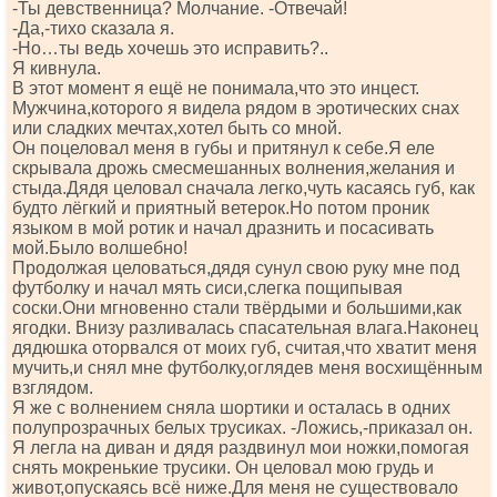
-Ты девственница? Молчание. -Отвечай!
-Да,-тихо сказала я.
-Но…ты ведь хочешь это исправить?..
Я кивнула.
В этот момент я ещё не понимала,что это инцест.
Мужчина,которого я видела рядом в эротических снах
или сладких мечтах,хотел быть со мной.
Он поцеловал меня в губы и притянул к себе.Я еле
скрывала дрожь смесмешанных волнения,желания и
стыда.Дядя целовал сначала легко,чуть касаясь губ, как
будто лёгкий и приятный ветерок.Но потом проник
языком в мой ротик и начал дразнить и посасивать
мой.Было волшебно!
Продолжая целоваться,дядя сунул свою руку мне под
футболку и начал мять сиси,слегка пощипывая
соски.Они мгновенно стали твёрдыми и большими,как
ягодки. Внизу разливалась спасательная влага.Наконец
дядюшка оторвался от моих губ, считая,что хватит меня
мучить,и снял мне футболку,оглядев меня восхищённым
взглядом.
Я же с волнением сняла шортики и осталась в одних
полупрозрачных белых трусиках. -Ложись,-приказал он.
Я легла на диван и дядя раздвинул мои ножки,помогая
снять мокренькие трусики. Он целовал мою грудь и
живот,опускаясь всё ниже.Для меня не существовало