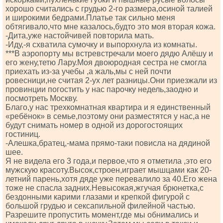
хорошо считались с грудью 2-го размера,осиной талией
и широкими бедрами.Платье так сильно меня
обтягивало,что мне казалось,будто это моя вторая кожа.
-Дита,уже настойчивей повторила мать.
-Иду,-я схватила сумочку и выпорхнула из комнаты.
***В аэропорту мы встревстречали моего дядю Алёшу и
его жену,тетю Лару.Моя двоюродная сестра не смогла
приехать из-за учебы ,а жаль,мы с ней почти
ровесници,не считая 2-ух лет разницы.Они приезжали из
провинции погостить у нас парочку недель,заодно и
посмотреть Москву.
Благо,у нас трехкомнатная квартира и я единственный
«ребёнок» в семье,поэтому они разместятся у нас,а не
будут снимать номер в одной из дорогостоящих
гостиниц.
-Алешка,братец,-мама прямо-таки повисла на дядиной
шее.
Я не видела его 3 года,и первое,что я отметила ,это его
мужскую красоту.Высок,строен,играет мышцами как 20-
летний парень,хотя дяде уже перевалило за 40.Его жена
тоже не спасла задних.Невысокая,жгучая брюнетка,с
бездонными карими глазами и крепкой фигурой с
большой грудью и сексапильной филейной частью.
Разрешите пропустить момент,где мы обнимались и