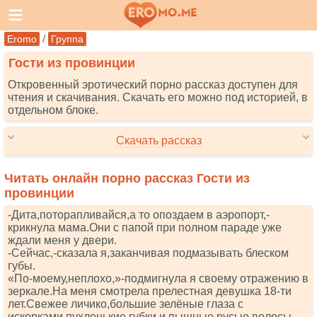
/
Eromo
Группа
Гости из провинции
Откровенный эротический порно рассказ доступен для
чтения и скачивания. Скачать его можно под историей, в
отдельном блоке.
Скачать рассказ
Читать онлайн порно рассказ Гости из
провинции
-Дита,поторапливайся,а то опоздаем в аэропорт,-
крикнула мама.Они с папой при полном параде уже
ждали меня у двери.
-Сейчас,-сказала я,заканчивая подмазывать блеском
губы.
«По-моему,неплохо,»-подмигнула я своему отражению в
зеркале.На меня смотрела прелестная девушка 18-ти
лет.Свежее личико,большие зелёные глаза с
искорками,пухленькие губки и пышные русые волосы