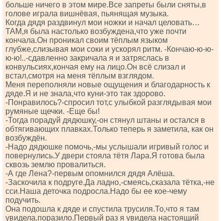
больше ничего в этом мире.Все запреты были сняты,в
голове играла вишнёвая, пьянящая музыка.
Когда дядя раздвинул мои ножки и начал целовать…
ТАМ,я была настолько возбуждена,что уже почти
кончала.Он проникал своим тёплым языком
глубже,слизывая мои соки и ускорял ритм. -Кончаю-ю-ю-
ю-ю!..-сдавленно закричала я и затряслась в
конвульсиях,кончая ему на лицо.Он всё слизал и
встал,смотря на меня тёплым взглядом.
Меня переполняли новые ощущения и благодарность к
дяде.Я и не знала,что куни-это так здорово.
-Понравилось?-спросил тот,с улыбкой разглядывая мои
румяные щечки. -Еще бы!
-Тогда порадуй дядюшку,-он стянул штаны и остался в
обтягивающих плавках.Только теперь я заметила, как он
возбуждён.
-Надо дядюшке помочь,-мы услышали игривый голос и
повернулись.У двери стояла тётя Лара.Я готова была
сквозь землю провалиться.
-А где Лена?-первым опомнился дядя Алёша.
-Заскочила к подруге.Да ладно,-смеясь,сказала тётка,-не
сси.Наша деточка подросла.Надо бы ее кое-чему
подучить.
Она подошла к дяде и спустила трусиля.То,что я там
увидела,поразило.Первый раз я увидела настоящий