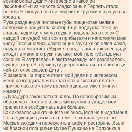
возник образ дяди:»Интересно,а какой он
любовник?»Низ живота сладко заныл.Терпеть стало
несила.Я скинула платье,лифчик и трусики и рухнула на
кровать.
Рука раздвинула половые губы,пощекотав мелкие
волосики и нащупала клитор.Ещё подружка тоже не
спасла задних,и я мяла грудь и пощипывала сосок.С
каждой секундой мои соки прибывали и наполняли мою
киску.Послышались хлюпающие звуки:хлюп-хлюп-хлюп,-
выдавала моя киска.Вдруг я представила,как член дяди
входит в меня,его руки ласкают моё тело,губы целуют
сосочки.Я затряслась в экстазе,между ног разливалось
чудное озеро.В эту минуту дверь комнаты отворилась,и
чей-то голос сказал:-Дита…
Я замерла.На пороге стоял мой дядя и с интересом
меня разглядывал.Я покраснела и,схватив платье
,прикрылась,но к тому времени дядька уже покинул
комнату.
«Дура,дура,закрываться надо».Но невообразимым
образом ,от того,что взрослый мужчина увидел мои
прелести,я возбудилась ещё больше.
Как оказалось,никто ничего не знал.Дядя не выдал меня.
Последующие дни мы все вместе ходили гулять по
Москве,заходили перекусить в кафе и рестораны,были
на Красной площади,в музее Пушкина на Волхонка,в