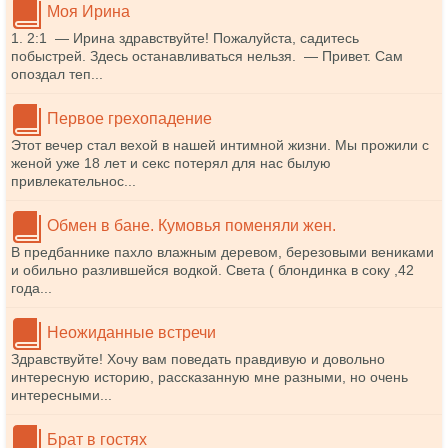
Моя Ирина
1. 2:1 — Ирина здравствуйте! Пожалуйста, садитесь
побыстрей. Здесь останавливаться нельзя. — Привет. Сам
опоздал теп...
Первое грехопадение
Этот вечер стал вехой в нашей интимной жизни. Мы прожили с
женой уже 18 лет и секс потерял для нас былую
привлекательнос...
Обмен в бане. Кумовья поменяли жен.
В предбаннике пахло влажным деревом, березовыми вениками
и обильно разлившейся водкой. Света ( блондинка в соку ,42
года...
Неожиданные встречи
Здравствуйте! Хочу вам поведать правдивую и довольно
интересную историю, рассказанную мне разными, но очень
интересными...
Брат в гостях